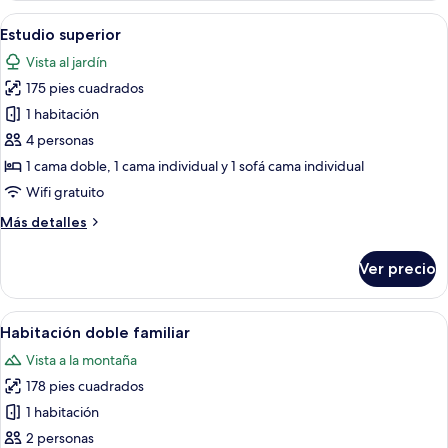
estándar
Abrir
Habitación de hotel con dos camas, un
12
Estudio superior
todas
Vista al jardín
las
175 pies cuadrados
fotos
de
1 habitación
Estudio
4 personas
superior
1 cama doble, 1 cama individual y 1 sofá cama individual
Wifi gratuito
Más
Más detalles
detalles
sobre
Ver precio
Estudio
superior
Abrir
Una cama bien hecha con dos almohadas
9
Habitación doble familiar
todas
Vista a la montaña
las
178 pies cuadrados
fotos
de
1 habitación
Habitación
2 personas