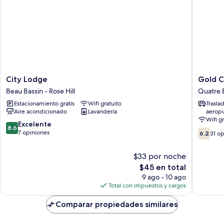
o
2
individuales
City
Gold
City Lodge
Gold C
Lodge
Crest
Beau Bassin - Rose Hill
Quatre 
Beau
Hotel
Estacionamiento gratis
Wifi gratuito
Trasla
Bassin
Quatre
Aire acondicionado
Lavandería
aerop
-
Bornes
Wifi g
Rose
8.6
Excelente
8.6
6.2
Hill
de
7 opiniones
6.2
31 o
de
10,
10,
Excelente,
$33 por noche
31
7
El
$45 en total
opinion
opiniones
precio
9 ago - 10 ago
actual
Total con impuestos y cargos
es
de
Comparar propiedades similares
$45