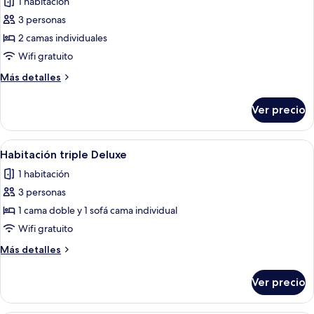
de
1 habitación
Habitación
3 personas
Deluxe
2 camas individuales
con
Wifi gratuito
2
Más
Más detalles
camas
detalles
individuales
sobre
Ver precio
Habitación
Deluxe
con
Abrir
Un dormitorio con cama, armario, un 
5
2
Habitación triple Deluxe
todas
camas
1 habitación
individuales
las
3 personas
fotos
de
1 cama doble y 1 sofá cama individual
Habitación
Wifi gratuito
triple
Más
Más detalles
Deluxe
detalles
sobre
Ver precio
Habitación
triple
Deluxe