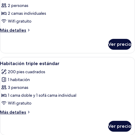
de
2 personas
Habitación
2 camas individuales
estándar
Wifi gratuito
con
Más
Más detalles
2
detalles
camas
sobre
Ver precio
Habitación
individuales
estándar
con
Abrir
Habitación de hotel con dos camas, u
7
2
Habitación triple estándar
todas
camas
200 pies cuadrados
individuales
las
1 habitación
fotos
de
3 personas
Habitación
1 cama doble y 1 sofá cama individual
triple
Wifi gratuito
estándar
Más
Más detalles
detalles
sobre
Ver precio
Habitación
triple