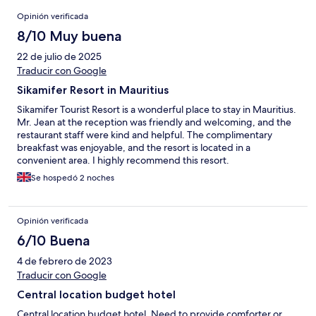
Opiniones
Opinión verificada
8/10 Muy buena
22 de julio de 2025
Traducir con Google
Sikamifer Resort in Mauritius
Sikamifer Tourist Resort is a wonderful place to stay in Mauritius.
Mr. Jean at the reception was friendly and welcoming, and the
restaurant staff were kind and helpful. The complimentary
breakfast was enjoyable, and the resort is located in a
convenient area. I highly recommend this resort.
Se hospedó 2 noches
Opinión verificada
6/10 Buena
4 de febrero de 2023
Traducir con Google
Central location budget hotel
Central location budget hotel. Need to provide comforter or