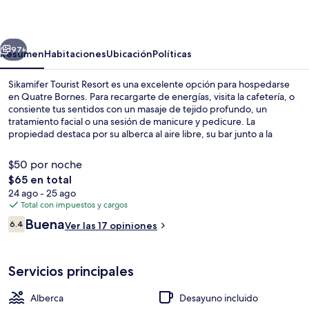
Resort
erior
Siguiente
97+
Resumen
Habitaciones
Ubicación
Políticas
Sikamifer Tourist Resort es una excelente opción para hospedarse
en Quatre Bornes. Para recargarte de energías, visita la cafetería, o
consiente tus sentidos con un masaje de tejido profundo, un
tratamiento facial o una sesión de manicure y pedicure. La
propiedad destaca por su alberca al aire libre, su bar junto a la
alberca y su sauna.
$50 por noche
El
$65 en total
precio
24 ago - 25 ago
Restaurante
total
Total con impuestos y cargos
es
Opiniones
Buena
6.4
Ver las 17 opiniones
de
6.4 de 10,
$65
Servicios principales
Alberca
Desayuno incluido