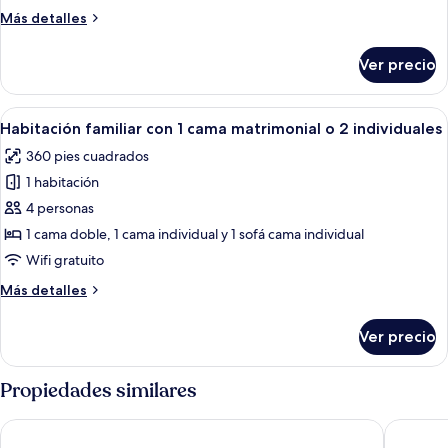
familiar
Más
Más detalles
detalles
sobre
Ver precio
Habitación
cuádruple
familiar
Abrir
Una cama bien hecha con dos almohadas
11
Habitación familiar con 1 cama matrimonial o 2 individuales
todas
360 pies cuadrados
las
1 habitación
fotos
de
4 personas
Habitación
1 cama doble, 1 cama individual y 1 sofá cama individual
familiar
Wifi gratuito
con
Más
Más detalles
1
detalles
cama
sobre
Ver precio
Habitación
matrimonial
familiar
o
con
Propiedades similares
2
1
individuales
cama
City Lodge
Gold Cre
matrimonial