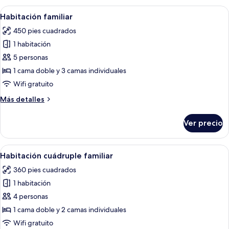
familiar
Abrir
Habitación de hotel con dos camas, un 
12
Habitación familiar
todas
450 pies cuadrados
las
1 habitación
fotos
de
5 personas
Habitación
1 cama doble y 3 camas individuales
familiar
Wifi gratuito
Más
Más detalles
detalles
sobre
Ver precio
Habitación
familiar
Abrir
Una cama bien hecha con dos almohadas
14
Habitación cuádruple familiar
todas
360 pies cuadrados
las
1 habitación
fotos
de
4 personas
Habitación
1 cama doble y 2 camas individuales
cuádruple
Wifi gratuito