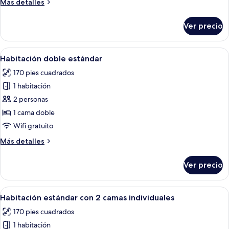
Más
Más detalles
camas,
detalles
vista
sobre
Ver precio
Habitación
al
Deluxe,
jardín
varias
Abrir
Una habitación de hotel con una cama
12
camas,
Habitación doble estándar
todas
vista
170 pies cuadrados
al
las
jardín
1 habitación
fotos
de
2 personas
Habitación
1 cama doble
doble
Wifi gratuito
estándar
Más
Más detalles
detalles
sobre
Ver precio
Habitación
doble
estándar
Abrir
Una habitación pequeña con cama, un es
9
Habitación estándar con 2 camas individuales
todas
170 pies cuadrados
las
1 habitación
fotos