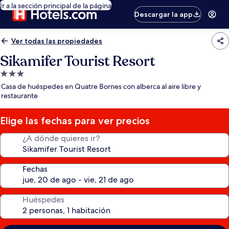
Ir a la sección principal de la página
Descargar la app
Ver todas las propiedades
Sikamifer Tourist Resort
Propiedad
de
Casa de huéspedes en Quatre Bornes con alberca al aire libre y
3.0
restaurante
estrellas
Elige las fechas para ver precios
¿A dónde quieres ir?
Fechas
Huéspedes