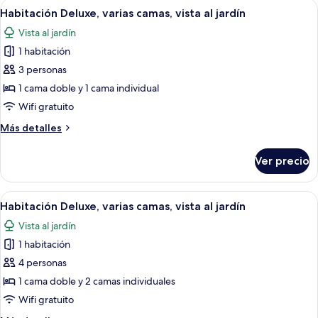
Abrir
Un dormitorio con una cama individua
5
Habitación Deluxe, varias camas, vista al jardín
todas
Vista al jardín
las
1 habitación
fotos
de
3 personas
Habitación
1 cama doble y 1 cama individual
Deluxe,
Wifi gratuito
varias
Más
Más detalles
camas,
detalles
vista
sobre
Ver precio
Habitación
al
Deluxe,
jardín
varias
Abrir
Un dormitorio con una cama individua
4
camas,
Habitación Deluxe, varias camas, vista al jardín
todas
vista
Vista al jardín
al
las
jardín
1 habitación
fotos
de
4 personas
Habitación
1 cama doble y 2 camas individuales
Deluxe,
Wifi gratuito
varias