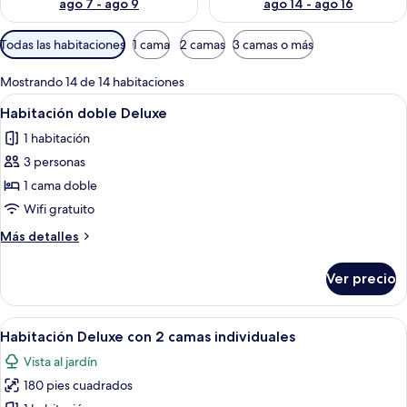
ago 7 - ago 9
ago 14 - ago 16
Filtros
Todas las habitaciones
1 cama
2 camas
3 camas o más
disponibles
para
Mostrando 14 de 14 habitaciones
las
Abrir
Una cama bien tendida con sábanas blan
5
Habitación doble Deluxe
habitaciones
todas
1 habitación
las
3 personas
fotos
de
1 cama doble
Habitación
Wifi gratuito
doble
Más
Más detalles
Deluxe
detalles
sobre
Ver precio
Habitación
doble
Deluxe
Abrir
Un dormitorio con una cama individua
5
Habitación Deluxe con 2 camas individuales
todas
Vista al jardín
las
180 pies cuadrados
fotos