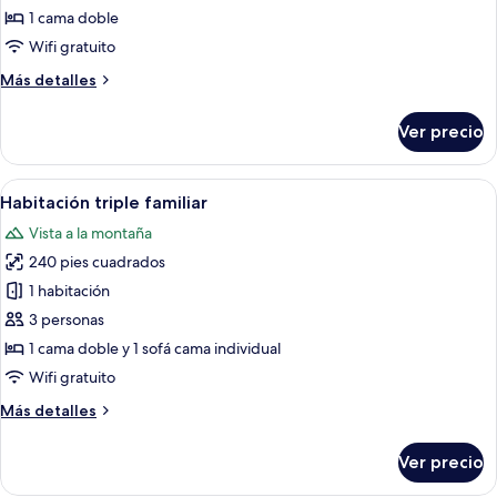
doble
1 cama doble
familiar
Wifi gratuito
Más
Más detalles
detalles
sobre
Ver precio
Habitación
doble
familiar
Abrir
Una cama bien hecha con dos almohadas
14
Habitación triple familiar
todas
Vista a la montaña
las
240 pies cuadrados
fotos
de
1 habitación
Habitación
3 personas
triple
1 cama doble y 1 sofá cama individual
familiar
Wifi gratuito
Más
Más detalles
detalles
sobre
Ver precio
Habitación
triple