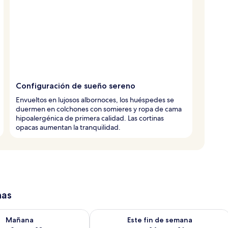
Configuración de sueño sereno
Envueltos en lujosos albornoces, los huéspedes se
duermen en colchones con somieres y ropa de cama
hipoalergénica de primera calidad. Las cortinas
opacas aumentan la tranquilidad.
has
isponibilidad para mañana ago 9 - ago 10
Consulta la disponibilidad para este 
Mañana
Este fin de semana