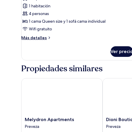
de
1 habitación
Superior
4 personas
Suite
1 cama Queen size y 1 sofá cama individual
with
Wifi gratuito
outdoor
Más
Más detalles
hot
detalles
tub
sobre
Ver preci
and
Superior
Suite
sea
with
Propiedades similares
view
outdoor
hot
tub
Melydron Apartments
Dioni Boutiqu
and
sea
view
Melydron
Dioni
Melydron Apartments
Dioni Bouti
Apartments
Boutique
Preveza
Preveza
Preveza
Hotel