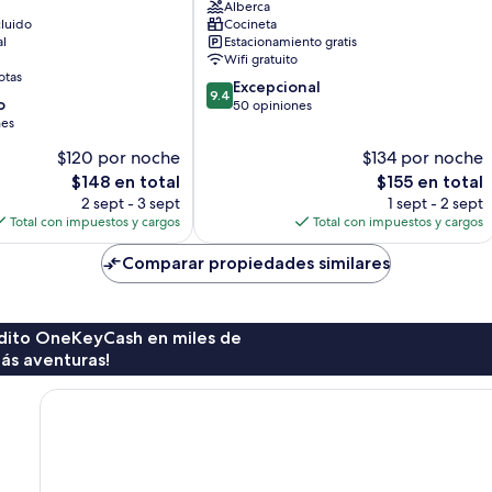
Alberca
luido
Cocineta
al
Estacionamiento gratis
Wifi gratuito
otas
9.4
Excepcional
9.4
o
de
50 opiniones
nes
10,
Excepcional,
$120 por noche
$134 por noche
50
El
El
$148 en total
$155 en total
opiniones
precio
precio
2 sept - 3 sept
1 sept - 2 sept
actual
actual
Total con impuestos y cargos
Total con impuestos y cargos
es
es
de
de
Comparar propiedades similares
$148
$155
rédito OneKeyCash en miles de
ás aventuras!