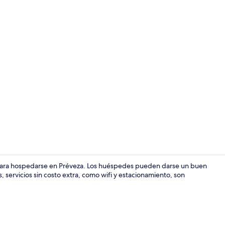
Área de sala 
 para hospedarse en Préveza. Los huéspedes pueden darse un buen
 servicios sin costo extra, como wifi y estacionamiento, son
Terraza o pa