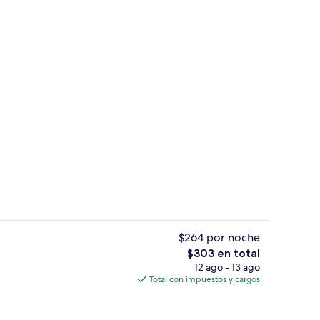
de estar
Ropa de cama de alta calidad y camas
$264 por noche
El
$303 en total
precio
12 ago - 13 ago
tio
Ropa de cama de alta calidad y camas
total
Total con impuestos y cargos
es
de
$303