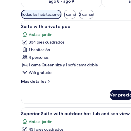
ago 8 - ago 9
a
Filtros
Todas las habitaciones
1 cama
2 camas
disponibles
Abrir
Una habitación de hotel con ca
para
23
Suite with private pool
todas
las
Vista al jardín
las
habitaciones
334 pies cuadrados
fotos
de
1 habitación
Suite
4 personas
with
1 cama Queen size y 1 sofá cama doble
private
Wifi gratuito
pool
Más
Más detalles
detalles
sobre
Ver preci
Suite
with
private
Abrir
Un balcón con una mesa de vidrio
5
pool
Superior Suite with outdoor hot tub and sea view
todas
Vista al jardín
las
431 pies cuadrados
fotos