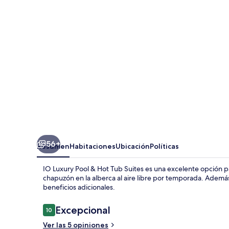
Pool
&
Hot
Tub
Suites
56+
Resumen
Habitaciones
Ubicación
Políticas
IO Luxury Pool & Hot Tub Suites es una excelente opción
chapuzón en la alberca al aire libre por temporada. Además,
beneficios adicionales.
Opiniones
Excepcional
10
10 de 10,
Ver las 5 opiniones