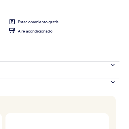
re libre por temporada y sombrillas en la alberca
Estacionamiento gratis
Aire acondicionado