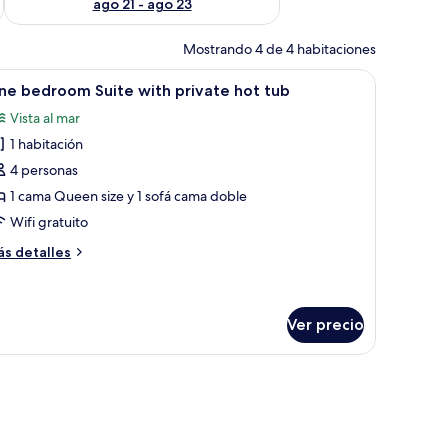
ago 21 - ago 23
Mostrando 4 de 4 habitaciones
ma, mesita de noche, escritorio, silla y televisor en la pared.
brir
Una habitación de hotel moderna con una cama 
10
ne bedroom Suite with private hot tub
odas
Vista al mar
s
1 habitación
otos
e
4 personas
ne
1 cama Queen size y 1 sofá cama doble
edroom
Wifi gratuito
uite
ás
s detalles
ith
talles
rivate
bre
ne
ot
edroom
Ver precio
ub
ite
th
ivate
t
b