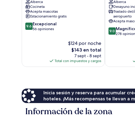
Alberca
Alberca
Preveza
Cocineta
Desayuno inc
Acepta mascotas
Traslado del/
Estacionamiento gratis
aeropuerto
Acepta masc
9.6
Excepcional
9.6
9.0
Magnífic
de
56 opiniones
9.0
de
278 opinio
10,
10,
Excepcional,
$124 por noche
Magnífico,
56
El
$143 en total
278
opiniones
precio
opiniones
7 sept - 8 sept
actual
Total con impuestos y cargos
es
de
$143
Inicia sesión y reserva para acumular c
hoteles. ¡Más recompensas te llevan a m
Información de la zona