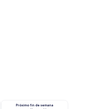
fin de semana ago 14 - ago 16
Consulta la disponibilidad para el próximo fin de semana ago
Próximo fin de semana