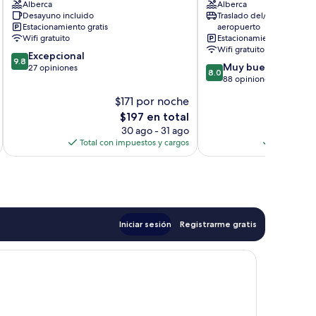
Alberca
Alberca
Preveza
Desayuno incluido
Traslado del/al
Estacionamiento gratis
aeropuerto
Wifi gratuito
Estacionamiento gratis
Wifi gratuito
9.8
Excepcional
9.8
8.0
Muy bueno
de
27 opiniones
8.0
de
88 opiniones
10,
10,
Excepcional,
$171 por noche
$
Muy
27
El
$197 en total
bueno,
opiniones
precio
88
30 ago - 31 ago
actual
opiniones
Total con impuestos y cargos
Total con 
es
de
$197
Iniciar sesión
Registrarme gratis