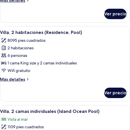
Más detalles
(Residence,
detalles
Pool)
sobre
Ver precio
Habitación
familiar,
3
Abrir
Un resort moderno con piscina, terraz
5
habitaciones
Villa, 2 habitaciones (Residence, Pool)
todas
(Residence,
8095 pies cuadrados
Pool)
las
2 habitaciones
fotos
de
6 personas
Villa,
1 cama King size y 2 camas individuales
2
Wifi gratuito
habitaciones
Más
Más detalles
(Residence,
detalles
Pool)
sobre
Ver precio
Villa,
2
habitaciones
Abrir
Una piscina infinita con vistas al océa
6
(Residence,
Villa, 2 camas individuales (Island Ocean Pool)
todas
Pool)
Vista al mar
las
1109 pies cuadrados
fotos