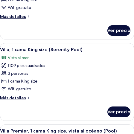
1
Wifi gratuito
cama
Más
Más detalles
King
detalles
size
sobre
Ver precio
Villa,
(Island
1
Ocean
cama
Abrir
Una cama bien hecha con ropa blanca,
Pool)
5
King
Villa, 1 cama King size (Serenity Pool)
todas
size
Vista al mar
(Island
las
Ocean
1109 pies cuadrados
fotos
Pool)
de
3 personas
Villa,
1 cama King size
1
Wifi gratuito
cama
Más
Más detalles
King
detalles
size
sobre
Ver precio
Villa,
(Serenity
1
Pool)
cama
Abrir
Habitación de hotel con balcón con vis
6
King
Villa Premier, 1 cama King size, vista al océano (Pool)