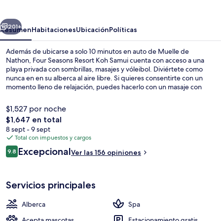
Resort
Koh
erior
Siguiente
Samui
201+
Resumen
Habitaciones
Ubicación
Políticas
Además de ubicarse a solo 10 minutos en auto de Muelle de
Nathon, Four Seasons Resort Koh Samui cuenta con acceso a una
playa privada con sombrillas, masajes y vóleibol. Diviértete como
nunca en en su alberca al aire libre. Si quieres consentirte con un
momento lleno de relajación, puedes hacerlo con un masaje con
piedras calientes, una sesión de envoltura corporal o una sesión de
aromaterapia. Uno de sus 2 restaurantes es KOH, que sirve cocina
$1,527 por noche
tailandesa y está abierto para el desayuno, la comida y la cena. Otros
El
$1,647 en total
servicios y amenidades que verás en este resort de lujo son un club
precio
8 sept - 9 sept
infantil gratuito, un bar en la playa y gimnasio abierto las 24 horas.
Vista aérea
total
Total con impuestos y cargos
es
Opiniones
Excepcional
9.8
Ver las 156 opiniones
de
9.8 de 10,
$1,647
Servicios principales
Alberca
Spa
Acepta mascotas
Estacionamiento gratis