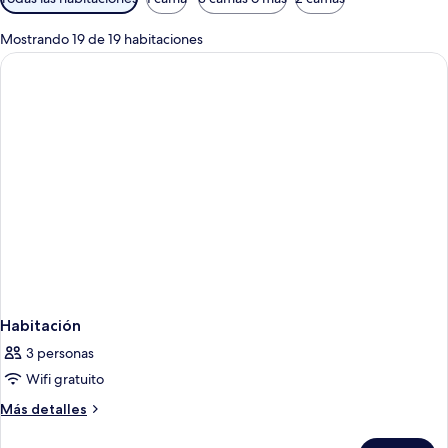
disponibles
para
Mostrando 19 de 19 habitaciones
las
habitaciones
Habitación
3 personas
Wifi gratuito
Más
Más detalles
detalles
sobre