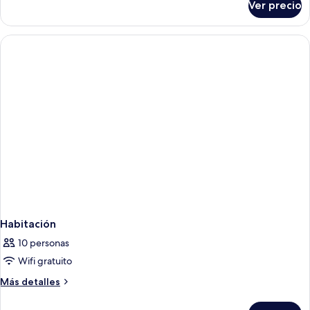
Ver precio
Habitación
Habitación
10 personas
Wifi gratuito
Más
Más detalles
detalles
sobre