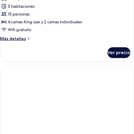
al
de
5 habitaciones
océano
Villa,
(Pool)
15 personas
5
4 camas King size y 2 camas individuales
habitaciones,
Wifi gratuito
alberca
Más
Más detalles
privada
detalles
sobre
Ver precio
Villa,
5
habitaciones,
alberca
privada