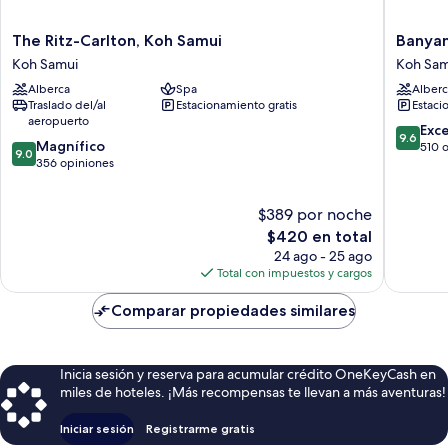
The
Banyan
The Ritz-Carlton, Koh Samui
Banyan
Ritz-
Tree
Koh Samui
Koh Sam
Carlton,
Samui
Alberca
Spa
Alberc
Koh
Koh
Traslado del/al
Estacionamiento gratis
Estaci
Samui
Samui
aeropuerto
Koh
9.6
Exc
9.6
9.0
Samui
Magnífico
de
510 
9.0
de
356 opiniones
10,
10,
Excepcio
Magnífico,
510
$389 por noche
356
opinion
opiniones
El
$420 en total
precio
24 ago - 25 ago
actual
Total con impuestos y cargos
es
de
Comparar propiedades similares
$420
Inicia sesión y reserva para acumular crédito OneKeyCash en
miles de hoteles. ¡Más recompensas te llevan a más aventuras!
Iniciar sesión
Registrarme gratis