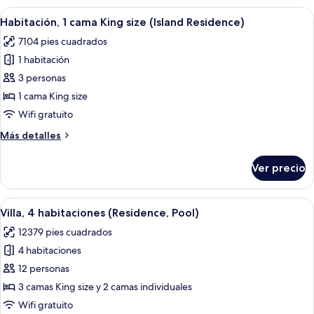
cama
Abrir
Un balcón con cubierta de madera, sill
5
King
Habitación, 1 cama King size (Island Residence)
todas
size
7104 pies cuadrados
(Pool)
las
1 habitación
fotos
de
3 personas
Habitación,
1 cama King size
1
Wifi gratuito
cama
Más
Más detalles
King
detalles
size
sobre
Ver precio
Habitación,
(Island
1
Residence)
cama
Abrir
Un resort con piscina, palmeras y una 
7
King
Villa, 4 habitaciones (Residence, Pool)
todas
size
12379 pies cuadrados
(Island
las
Residence)
4 habitaciones
fotos
de
12 personas
Villa,
3 camas King size y 2 camas individuales
4
Wifi gratuito