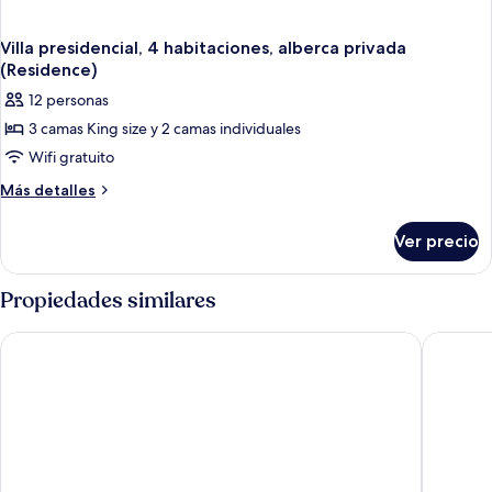
Villa presidencial, 4 habitaciones, alberca privada
(Residence)
12 personas
3 camas King size y 2 camas individuales
Wifi gratuito
Más
Más detalles
detalles
sobre
Ver precio
Villa
presidencial,
4
Propiedades similares
habitaciones,
alberca
The Ritz-Carlton, Koh Samui
Banyan T
privada
(Residence)