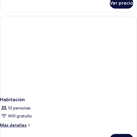
Ver precio
Villa
with
familiar,
Pool)
3
habitaciones
(Residence
with
Pool)
Habitación
10 personas
Wifi gratuito
Más
Más detalles
detalles
sobre