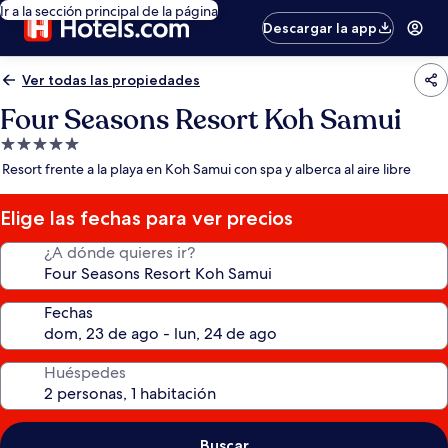
Ir a la sección principal de la página
Descargar la app
Ver todas las propiedades
Four Seasons Resort Koh Samui
Propiedad
de
Resort frente a la playa en Koh Samui con spa y alberca al aire libre
5.0
estrellas
Elige las fechas para ver precios
¿A dónde quieres ir?
Fechas
Huéspedes
Buscar