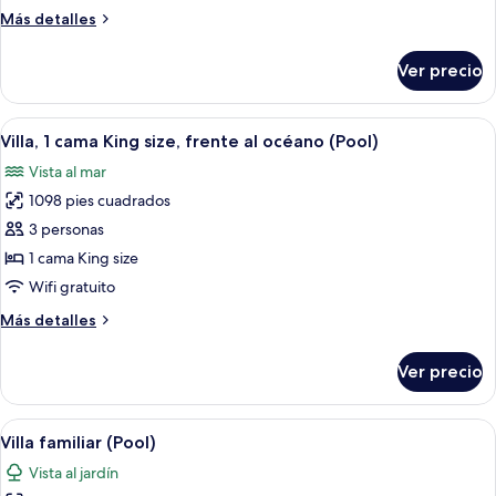
habitaciones
Más
Más detalles
(Residence,
detalles
Pool)
sobre
Ver precio
Villa,
4
habitaciones
Abrir
Una piscina privada con vistas a la pla
5
(Residence,
Villa, 1 cama King size, frente al océano (Pool)
todas
Pool)
Vista al mar
las
1098 pies cuadrados
fotos
de
3 personas
Villa,
1 cama King size
1
Wifi gratuito
cama
Más
Más detalles
King
detalles
size,
sobre
Ver precio
Villa,
frente
1
al
cama
Abrir
Un dormitorio con una cama grande, dos
océano
6
King
Villa familiar (Pool)
todas
(Pool)
size,
Vista al jardín
frente
las