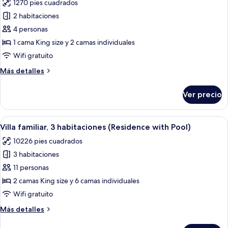
al
1270 pies cuadrados
fotos
océano
de
2 habitaciones
(Pool)
Villa
4 personas
familiar
1 cama King size y 2 camas individuales
(Pool)
Wifi gratuito
Más
Más detalles
detalles
sobre
Ver precio
Villa
familiar
(Pool)
Abrir
Un área de piscina con agua cristalina
5
Villa familiar, 3 habitaciones (Residence with Pool)
todas
10226 pies cuadrados
las
3 habitaciones
fotos
de
11 personas
Villa
2 camas King size y 6 camas individuales
familiar,
Wifi gratuito
3
Más
Más detalles
habitaciones
detalles
(Residence
sobre