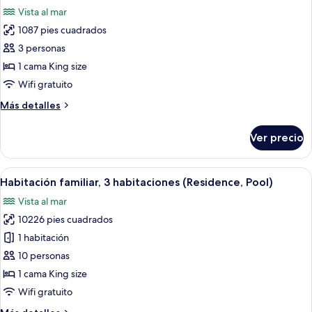
todas
size
Vista al mar
(Serenity
las
Pool)
1087 pies cuadrados
fotos
de
3 personas
Villa
1 cama King size
Premier,
Wifi gratuito
1
Más
Más detalles
cama
detalles
King
sobre
Ver precio
Villa
size,
Premier,
vista
1
Abrir
Un resort con piscina, palmeras y un ed
al
6
cama
Habitación familiar, 3 habitaciones (Residence, Pool)
todas
océano
King
Vista al mar
size,
las
(Pool)
vista
10226 pies cuadrados
fotos
al
de
1 habitación
océano
Habitación
(Pool)
10 personas
familiar,
1 cama King size
3
Wifi gratuito
habitaciones
Más