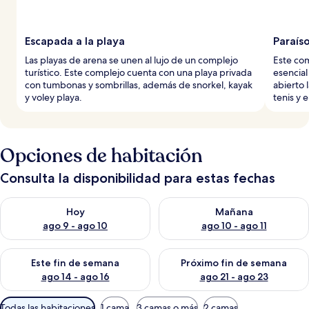
Escapada a la playa
Paraíso
Las playas de arena se unen al lujo de un complejo
Este com
turístico. Este complejo cuenta con una playa privada
esencial
con tumbonas y sombrillas, además de snorkel, kayak
abierto l
y voley playa.
tenis y e
Opciones de habitación
Consulta la disponibilidad para estas fechas
Consulta la disponibilidad para hoy ago 9 - ago 10
Consulta la disponibilidad par
Hoy
Mañana
ago 9 - ago 10
ago 10 - ago 11
Consulta la disponibilidad para este fin de semana ago 14 - ag
Consulta la disponibilidad pa
Este fin de semana
Próximo fin de semana
ago 14 - ago 16
ago 21 - ago 23
Filtros
Todas las habitaciones
1 cama
3 camas o más
2 camas