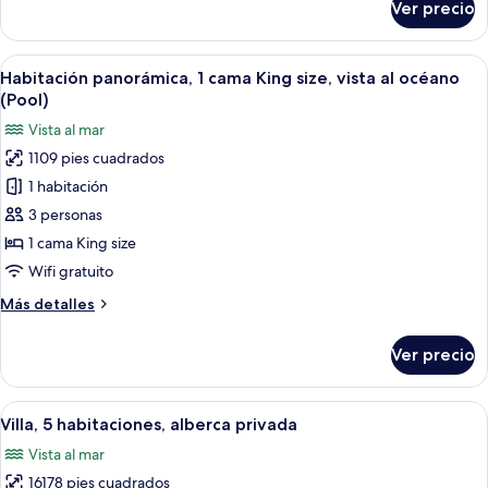
Ver precio
Habitación
Abrir
Un área de estar al aire libre con vist
5
Habitación panorámica, 1 cama King size, vista al océano
todas
(Pool)
las
Vista al mar
fotos
1109 pies cuadrados
de
1 habitación
Habitación
panorámica,
3 personas
1
1 cama King size
cama
Wifi gratuito
King
Más
Más detalles
size,
detalles
vista
sobre
Ver precio
Habitación
al
panorámica,
océano
1
Abrir
Una piscina infinita tranquila con vis
(Pool)
5
cama
Villa, 5 habitaciones, alberca privada
todas
King
Vista al mar
size,
las
vista
16178 pies cuadrados
fotos