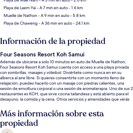
Playa de Laem Yai
- A 7 min en auto
- 1.6 km
Muelle de Nathon
- A 9 min en auto
- 5.8 km
Playa de Chaweng
- A 36 min en auto
- 24.1 km
Información de la propiedad
Four Seasons Resort Koh Samui
Además de ubicarse a solo 10 minutos en auto de Muelle de Nathon,
Four Seasons Resort Koh Samui cuenta con acceso a una playa privada
con sombrillas, masajes y vóleibol. Diviértete como nunca en en su
alberca al aire libre. Si quieres consentirte con un momento lleno de
relajación, puedes hacerlo con un masaje con piedras calientes, una
sesión de envoltura corporal o una sesión de aromaterapia. Uno de sus 2
restaurantes es KOH, que sirve cocina tailandesa y está abierto para el
desayuno, la comida y la cena. Otros servicios y amenidades que verás
en este resort de lujo son un club infantil gratuito, un bar en la playa y
gimnasio abierto las 24 horas.
Más información sobre esta
propiedad