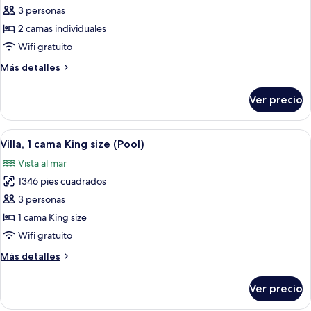
de
3 personas
Villa,
2 camas individuales
2
Wifi gratuito
camas
Más
Más detalles
individuales
detalles
(Island
sobre
Ver precio
Villa,
Ocean
2
Pool)
camas
Abrir
Una playa de arena blanca, palmeras y
5
individuales
Villa, 1 cama King size (Pool)
todas
(Island
Vista al mar
Ocean
las
Pool)
1346 pies cuadrados
fotos
de
3 personas
Villa,
1 cama King size
1
Wifi gratuito
cama
Más
Más detalles
King
detalles
size
sobre
Ver precio
Villa,
(Pool)
1