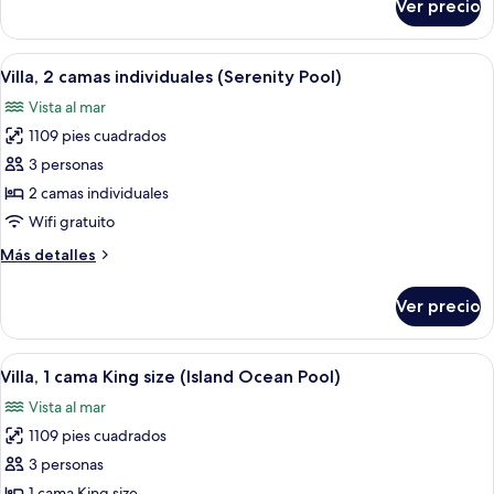
Ver precio
Habitación
Abrir
Ropa de cama hipoalergénica y minib
5
Villa, 2 camas individuales (Serenity Pool)
todas
Vista al mar
las
1109 pies cuadrados
fotos
de
3 personas
Villa,
2 camas individuales
2
Wifi gratuito
camas
Más
Más detalles
individuales
detalles
(Serenity
sobre
Ver precio
Villa,
Pool)
2
camas
Abrir
Una cama con ropa blanca y dosel.
6
individuales
Villa, 1 cama King size (Island Ocean Pool)
todas
(Serenity
Vista al mar
Pool)
las
1109 pies cuadrados
fotos
de
3 personas
Villa,
1 cama King size