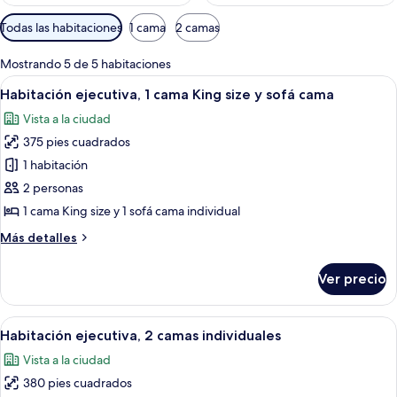
Filtros
Todas las habitaciones
1 cama
2 camas
disponibles
para
Mostrando 5 de 5 habitaciones
las
Abrir
Tina de hidromasaje, amenidades de ba
6
Habitación ejecutiva, 1 cama King size y sofá cama
habitaciones
todas
Vista a la ciudad
las
375 pies cuadrados
fotos
de
1 habitación
Habitación
2 personas
ejecutiva,
1 cama King size y 1 sofá cama individual
1
Más
Más detalles
cama
detalles
King
sobre
Ver precio
Habitación
size
ejecutiva,
y
1
Abrir
Habitación de hotel con dos camas, un s
sofá
7
cama
Habitación ejecutiva, 2 camas individuales
todas
cama
King
Vista a la ciudad
size
las
y
380 pies cuadrados
fotos
sofá