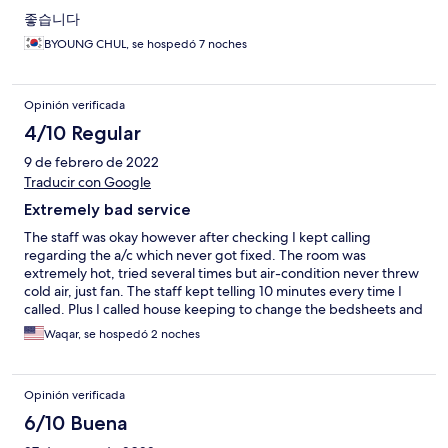
좋습니다
BYOUNG CHUL, se hospedó 7 noches
Opinión verificada
4/10 Regular
9 de febrero de 2022
Traducir con Google
Extremely bad service
The staff was okay however after checking I kept calling
regarding the a/c which never got fixed. The room was
extremely hot, tried several times but air-condition never threw
cold air, just fan. The staff kept telling 10 minutes every time I
called. Plus I called house keeping to change the bedsheets and
I was charged Rs 2500 for it. Overall it wasn't a pleasant
Waqar, se hospedó 2 noches
experience, I kept sweating through out my stay and the
aircondtion was never fixed. I will never ever stay at this location
or recommend anyone of my family or friends to stay there
Opinión verificada
either
6/10 Buena