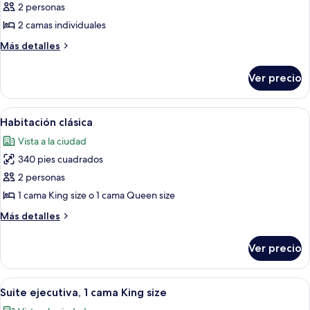
de
2 personas
cama
Habitación
2 camas individuales
ejecutiva,
Más
Más detalles
2
detalles
camas
sobre
Ver precio
Habitación
individuales
ejecutiva,
2
Abrir
Ropa de cama de alta calidad, edredó
9
camas
Habitación clásica
todas
individuales
Vista a la ciudad
las
340 pies cuadrados
fotos
de
2 personas
Habitación
1 cama King size o 1 cama Queen size
clásica
Más
Más detalles
detalles
sobre
Ver precio
Habitación
clásica
Abrir
Ropa de cama de alta calidad, edredó
5
Suite ejecutiva, 1 cama King size
todas