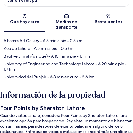
Ver en el mapa
Sección del mapa
Qué hay cerca
Medios de
Restaurantes
transporte
Alhamra Art Gallery
- A 3 min a pie
- 0.3 km
Zoo de Lahore
- A 5 min a pie
- 0.5 km
Bagh-e Jinnah (parque)
- A 13 min a pie
- 1.1 km
University of Engineering and Technology Lahore
- A 20 min a pie
-
1.7 km
Universidad del Punjab
- A 3 min en auto
- 2.6 km
Información de la propiedad
Four Points by Sheraton Lahore
Cuando visites Lahore, considera Four Points by Sheraton Lahore, una
excelente opción para hospedarse. Regálate un momento de bienestar
con un masaje, para después deleitar tu paladar en alguno de los 3
restaurantes. Entre sus servicios e instalaciones encontrarás una alberca