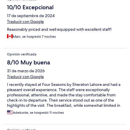
10/10 Excepcional
17 de septiembre de 2024
Traducir con Google
Reasonably priced and well equipped with excellent staff!
Marc, se hospedó 7 noches
Opinión verificada
8/10 Muy buena
31 de marzo de 2026
Traducir con Google
I recently stayed at Four Seasons by Sheraton Lahore and had a
pleasant overall experience. The staff were exceptionally
professional, attentive, and made the stay comfortable from
check-in to departure. Their service stood out as one of the
highlights of the visit. The breakfast, while somewhat limited in
variety, was well-prepared and enjoyable. Quality definitely
Adekunle, se hospedó 11 noches
made up for the smaller selection. The building itself is on the
older side, but it is clearly well maintained, which reflects
positively on the management’s upkeep standards. Security was