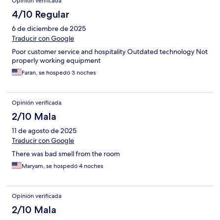
Opinión verificada
also very reassuring throughout my stay. I felt safe at all times,
which is especially important when traveling. I also appreciate
4/10 Regular
that they provided a shuttle to pick me up and return me to the
6 de diciembre de 2025
airport promptly. Overall, it’s a solid choice for anyone visiting
Lahore, particularly if you value good service and a secure
Traducir con Google
environment.
Poor customer service and hospitality Outdated technology Not
properly working equipment
Faran, se hospedó 3 noches
Opinión verificada
2/10 Mala
11 de agosto de 2025
Traducir con Google
There was bad smell from the room
Maryam, se hospedó 4 noches
Opinión verificada
2/10 Mala