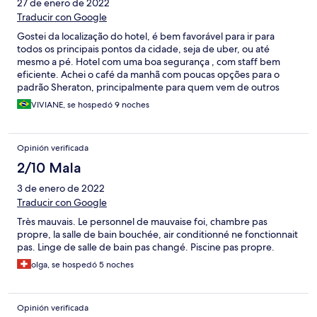
27 de enero de 2022
Traducir con Google
Gostei da localização do hotel, é bem favorável para ir para
todos os principais pontos da cidade, seja de uber, ou até
mesmo a pé. Hotel com uma boa segurança , com staff bem
eficiente. Achei o café da manhã com poucas opções para o
padrão Sheraton, principalmente para quem vem de outros
países e não possuem o habito da alimentação tradicional.
VIVIANE, se hospedó 9 noches
Limpeza deixa um pouco a desejar. Acredito que o hotel precisa
passar por reformas.
Opinión verificada
2/10 Mala
3 de enero de 2022
Traducir con Google
Très mauvais. Le personnel de mauvaise foi, chambre pas
propre, la salle de bain bouchée, air conditionné ne fonctionnait
pas. Linge de salle de bain pas changé. Piscine pas propre.
olga, se hospedó 5 noches
Opinión verificada