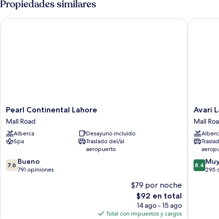
Propiedades similares
a
camas
individuales,
la
Pearl Continental Lahore
Avari La
vista
ciudad
a
la
ciudad
Pearl
Avari
Pearl Continental Lahore
Avari 
Continental
Lahore
Mall Road
Mall Ro
Lahore
Mall
Alberca
Desayuno incluido
Alberc
Mall
Road
Spa
Traslado del/al
Trasla
Road
aeropuerto
aerop
7.6
8.4
Bueno
Muy
7.6
8.4
de
de
791 opiniones
295 
10,
10,
$79 por noche
Bueno,
Muy
El
$92 en total
791
bueno,
precio
opiniones
295
14 ago - 15 ago
actual
opinion
Total con impuestos y cargos