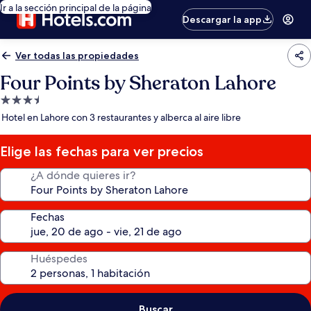
Ir a la sección principal de la página
Descargar la app
Ver todas las propiedades
Four Points by Sheraton Lahore
Propiedad
de
Hotel en Lahore con 3 restaurantes y alberca al aire libre
3.5
estrellas
Elige las fechas para ver precios
¿A dónde quieres ir?
Fechas
Huéspedes
Buscar