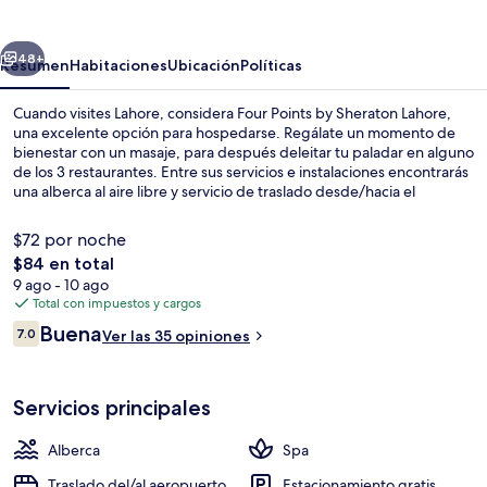
by
Sheraton
erior
Siguiente
Lahore
48+
Resumen
Habitaciones
Ubicación
Políticas
Cuando visites Lahore, considera Four Points by Sheraton Lahore,
una excelente opción para hospedarse. Regálate un momento de
bienestar con un masaje, para después deleitar tu paladar en alguno
de los 3 restaurantes. Entre sus servicios e instalaciones encontrarás
una alberca al aire libre y servicio de traslado desde/hacia el
aeropuerto. Además, sus habitaciones cuentan con refrigerador y
microondas.
$72 por noche
El
$84 en total
precio
9 ago - 10 ago
Alberca al aire libre
total
Total con impuestos y cargos
es
Opiniones
Buena
7.0
Ver las 35 opiniones
de
7.0 de 10,
$84
Servicios principales
Alberca
Spa
Traslado del/al aeropuerto
Estacionamiento gratis