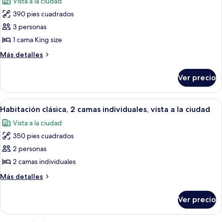
Vista a la ciudad
las
390 pies cuadrados
fotos
de
3 personas
Suite
1 cama King size
ejecutiva,
Más
Más detalles
1
detalles
cama
sobre
Ver precio
Suite
King
ejecutiva,
size
1
Abrir
Habitación de hotel con dos camas, un s
6
cama
Habitación clásica, 2 camas individuales, vista a la ciudad
todas
King
Vista a la ciudad
size
las
350 pies cuadrados
fotos
de
2 personas
Habitación
2 camas individuales
clásica,
Más
Más detalles
2
detalles
camas
sobre
Ver precio
Habitación
individuales,
clásica,
vista
2