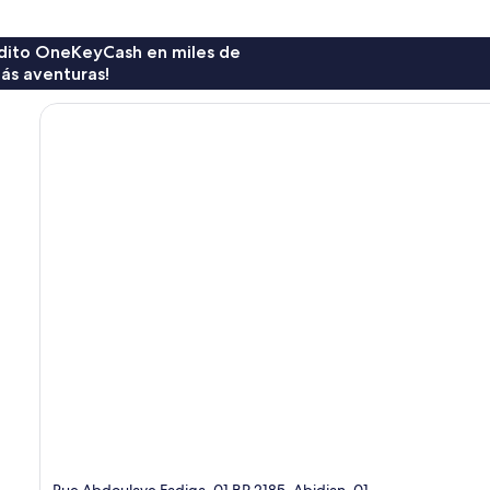
rédito OneKeyCash en miles de
ás aventuras!
Rue Abdoulaye Fadiga, 01 BP 2185, Abidjan, 01