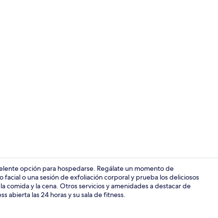
Ropa de cama
xcelente opción para hospedarse. Regálate un momento de
facial o una sesión de exfoliación corporal y prueba los deliciosos
a la comida y la cena. Otros servicios y amenidades a destacar de
Vista a la ci
ss abierta las 24 horas y su sala de fitness.