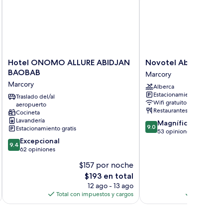
guna
Hotel
Novotel
Hotel ONOMO ALLURE ABIDJAN
Novotel Abidjan Ma
ONOMO
Abidjan
BAOBAB
Marcory
ALLURE
Marcory
Marcory
Alberca
ABIDJAN
Marcory
Estacionamiento gratis
BAOBAB
Traslado del/al
Wifi gratuito
aeropuerto
Marcory
Restaurantes
Cocineta
Lavandería
9.0
Magnífico
9.0
Estacionamiento gratis
de
53 opiniones
9.4
10,
Excepcional
9.4
de
Magnífico,
62 opiniones
10,
53
$157 por noche
$
Excepcional,
opiniones
El
$193 en total
62
precio
opiniones
12 ago - 13 ago
actual
Total con impuestos y cargos
Total con 
es
de
$193