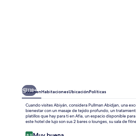
118+
Resumen
Habitaciones
Ubicación
Políticas
Cuando visites Abiyán, considera Pullman Abidjan, una e
bienestar con un masaje de tejido profundo, un tratamiento 
platillos que hay para ti en Afia, un espacio disponible par
este hotel de lujo son sus 2 bares o lounges, su sala de fitne
Opiniones
Muy buena
8.0