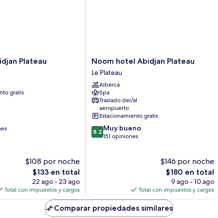
la
ciudad
Noom
djan Plateau
Noom hotel Abidjan Plateau
hotel
Le Plateau
Abidjan
Alberca
Plateau
to gratis
Spa
Le
Traslado del/al
Plateau
aeropuerto
Estacionamiento gratis
8.2
Muy bueno
nes
8.2
de
151 opiniones
10,
Muy
$108 por noche
$146 por noche
bueno,
El
151
El
$133 en total
$180 en total
precio
opiniones
precio
22 ago - 23 ago
9 ago - 10 ago
actual
actual
Total con impuestos y cargos
Total con impuestos y cargos
es
es
de
de
Comparar propiedades similares
$133
$180