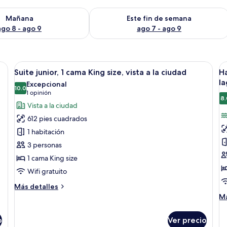
isponibilidad para mañana ago 8 - ago 9
Consulta la disponibilidad para este 
Mañana
Este fin de semana
ago 8 - ago 9
ago 7 - ago 9
 minibar
Abrir
Una habitación de hotel moderna con un
A
12
Suite junior, 1 cama King size, vista a la ciudad
Ha
todas
t
l
Excepcional
las
10.0
la
10.0 de 10
(1
1 opinión
8.
fotos
f
opinión)
Vista a la ciudad
de
d
612 pies cuadrados
Suite
H
1 habitación
junior,
s
3 personas
1
1
1 cama King size
cama
c
King
K
Wifi gratuito
size,
si
Más
Más detalles
vista
vi
detalles
M
Má
sobre
a
a
de
Suite
so
la
la
o
Ver precio
junior,
Ha