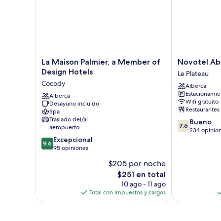
vista
a
la
ciudad
La
Novotel
La Maison Palmier, a Member of
Novotel Abi
Maison
Abidjan
Design Hotels
Le Plateau
Palmier,
Plateau
Cocody
Alberca
a
Le
Estacionamien
Member
Alberca
Plateau
Wifi gratuito
Desayuno incluido
of
Restaurantes
Spa
Design
Traslado del/al
7.6
Bueno
Hotels
7.6
aeropuerto
de
234 opinio
Cocody
9.6
10,
Excepcional
9.6
de
Bueno,
95 opiniones
10,
234
$205 por noche
Excepcional,
opiniones
El
$251 en total
95
precio
opiniones
10 ago - 11 ago
actual
Total con impuestos y cargos
es
de
$251