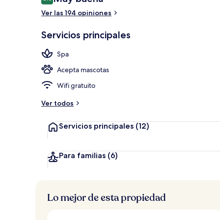
8.0 de 10,
Ver las 194 opiniones
2 bares o lo
Servicios principales
Spa
Acepta mascotas
Wifi gratuito
Ver todos
Servicios principales
(12)
Para familias
(6)
Lo mejor de esta propiedad