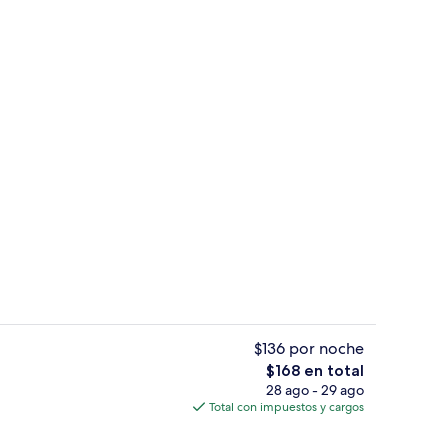
 de alta calidad y minibar
2 bares o lounges
$136 por noche
El
$168 en total
precio
28 ago - 29 ago
udad
Ropa de cama de alta calidad y minib
total
Total con impuestos y cargos
es
de