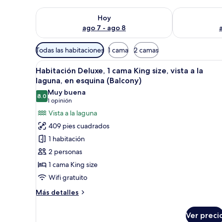
Consulta la disponibilidad para hoy ago 7 - ago 8
Consulta la d
Hoy
ago 7 - ago 8
Filtros
Todas las habitaciones
1 cama
2 camas
disponibles
Abrir
Ropa de cama de alta calidad y
para
9
Habitación Deluxe, 1 cama King size, vista a la
todas
las
laguna, en esquina (Balcony)
las
habitaciones
Muy buena
8.0
fotos
8.0 de 10
(1
1 opinión
de
opinión)
Vista a la laguna
Habitación
409 pies cuadrados
Deluxe,
1 habitación
1
2 personas
cama
1 cama King size
King
Wifi gratuito
size,
vista
Más
Más detalles
a
detalles
sobre
la
Ver preci
Habitación