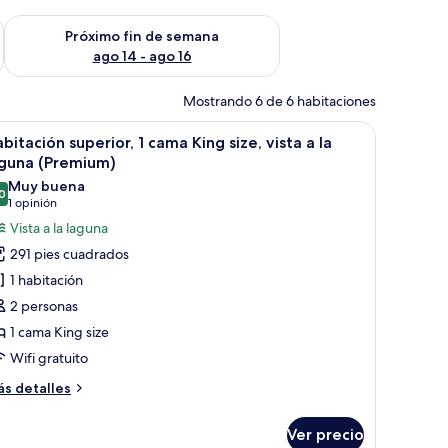
fin de semana ago 7 - ago 9
Consulta la disponibilidad para el próximo fin de semana ago 
Próximo fin de semana
ago 14 - ago 16
Mostrando 6 de 6 habitaciones
a cama grande, un sofá, dos sillones, una mesita y vistas a la ciudad a trav
brir
Habitación de hotel con una cama grande, un 
11
bitación superior, 1 cama King size, vista a la
odas
aguna (Premium)
s
Muy buena
0
otos
8.0 de 10
(1
1 opinión
e
opinión)
Vista a la laguna
abitación
291 pies cuadrados
uperior,
1 habitación
2 personas
ama
1 cama King size
ing
Wifi gratuito
ze,
sta
ás
s detalles
talles
bre
Ver precio
bitación