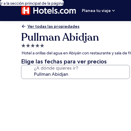
Ir a la sección principal de la página
Planea tu viaje
Ver todas las propiedades
Pullman Abidjan
Propiedad
de
Hotel a orillas del agua en Abiyán con restaurante y sala de fi
5.0
Elige las fechas para ver precios
estrellas
¿A dónde quieres ir?
Galería
de
fotos
de
Pullman
Abidjan