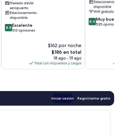
Estacionamiento
Traslado del/al
de
Ciudad
disponible
aeropuerto
Ciudad
del
Wifi gratuito
Estacionamiento
del
Cabo
disponible
8.4
Muy bueno
Cabo
8.4
de
535 opiniones
8.8
Excelente
8.8
10,
de
313 opiniones
Muy
10,
bueno,
Excelente,
$162 por noche
$
535
313
El
opiniones
$186 en total
opiniones
precio
18 ago - 19 ago
actual
Total con impuestos y cargos
Total con 
es
de
$186
Iniciar sesión
Registrarme gratis