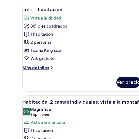
cama
Abrir
Un espacio moderno para vivir
5
King
Loft, 1 habitación
todas
size
Vista a la ciudad
las
861 pies cuadrados
fotos
de
1 habitación
Loft,
2 personas
1
1 cama King size
habitación
Wifi gratuito
Más
Más detalles
detalles
sobre
Ver preci
Loft,
1
habitación
Abrir
Un dormitorio moderno con una
3
Habitación, 2 camas individuales, vista a la monta
todas
Magnífica
las
9.0
9.0 de 10
(4
4 opiniones
fotos
opiniones)
Vista a la montaña
de
1 habitación
Habitación,
2 personas