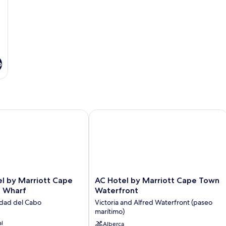
o
 by Marriott Cape Town North Wharf
AC Hotel by Marriott Cape Town Wat
AC
l by Marriott Cape
AC Hotel by Marriott Cape Town
Hotel
 Wharf
Waterfront
by
udad del Cabo
Victoria and Alfred Waterfront (paseo
Marriott
marítimo)
Cape
al
Town
Alberca