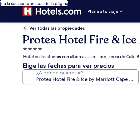
Ir a la sección principal de la página
Planea tu viaje
Ver todas las propiedades
Protea Hotel Fire & Ic
Propiedad
de
Hotel en las afueras con alberca al aire libre, cerca de Calle 
4.0
Elige las fechas para ver precios
estrellas
¿A dónde quieres ir?
Galería
de
fotos
de
Protea
Hotel