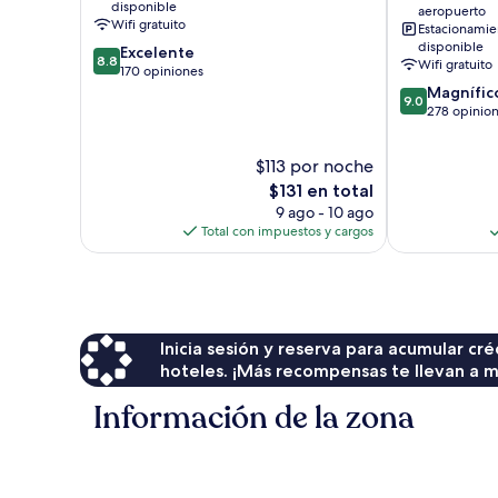
disponible
aeropuerto
Ciudad
North
Wifi gratuito
Estacionamie
del
Wharf
disponible
8.8
Excelente
Cabo
Centro
8.8
Wifi gratuito
de
170 opiniones
de
10,
9.0
Magnífic
Ciudad
9.0
Excelente,
de
278 opinio
del
170
10,
Cabo
opiniones
Magnífico,
$113 por noche
278
El
$131 en total
opiniones
precio
9 ago - 10 ago
actual
Total con impuestos y cargos
es
de
$131
Inicia sesión y reserva para acumular c
hoteles. ¡Más recompensas te llevan a m
Información de la zona