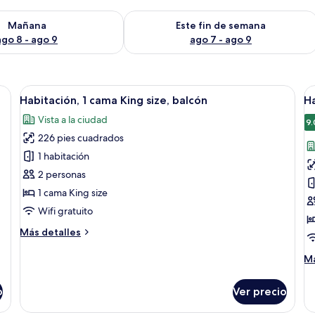
isponibilidad para mañana ago 8 - ago 9
Consulta la disponibilidad para este 
Mañana
Este fin de semana
ago 8 - ago 9
ago 7 - ago 9
a con una cama grande, un escritorio con silla, una computadora y un ampli
Abrir
Un hotel moderno con una cama grande, 
A
8
Habitación, 1 cama King size, balcón
Ha
todas
t
Vista a la ciudad
las
la
9.
226 pies cuadrados
fotos
f
de
d
1 habitación
Habitación,
H
2 personas
1
1
1 cama King size
cama
c
Wifi gratuito
King
K
Más
Más detalles
size,
s
detalles
balcón
sobre
M
Má
Habitación,
de
1
so
o
Ver precio
cama
Ha
King
1