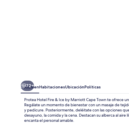
Fire
&
Ice
by
Marriott
Cape
Town
72+
Resumen
Habitaciones
Ubicación
Políticas
Protea Hotel Fire & Ice by Marriott Cape Town te ofrece un
Regálate un momento de bienestar con un masaje de tejid
y pedicure. Posteriormente, deléitate con las opciones que 
desayuno, la comida y la cena. Destacan su alberca al aire lib
encanta el personal amable.