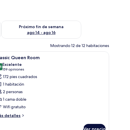
fin de semana ago 7 - ago 9
Consulta la disponibilidad para el próximo fin de semana ago 
Próximo fin de semana
ago 14 - ago 16
Mostrando 12 de 12 habitaciones
 y cabecera de madera.
, un escritorio, una silla y un televisor en la pared.
brir
Habitación de hotel con una cama grande, ca
5
lassic Queen Room
odas
Excelente
s
8
8.8 de 10
(159
159 opiniones
otos
opiniones)
172 pies cuadrados
e
1 habitación
assic
2 personas
ueen
1 cama doble
oom
Wifi gratuito
ás
s detalles
talles
bre
Ver precio