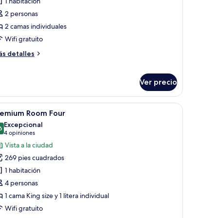
e
1 habitación
uite
2 personas
2 camas individuales
Wifi gratuito
ás
s detalles
talles
bre
ite
Ver precio
e noche, lámpara y pared con estampado.
un escritorio y una silla.
brir
Caja de seguridad en la habitación y escritori
6
remium Room Four
odas
Excepcional
s
6
9.6 de 10
(4
4 opiniones
otos
opiniones)
Vista a la ciudad
e
269 pies cuadrados
remium
1 habitación
oom
4 personas
our
1 cama King size y 1 litera individual
Wifi gratuito