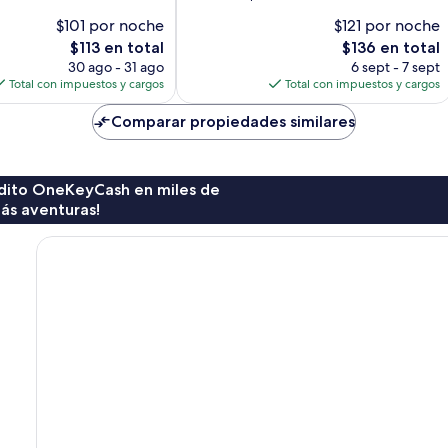
10,
$101 por noche
$121 por noche
Magnífico,
El
El
$113 en total
$136 en total
3,710
precio
precio
opiniones
30 ago - 31 ago
6 sept - 7 sept
actual
actual
Total con impuestos y cargos
Total con impuestos y cargos
es
es
de
de
Comparar propiedades similares
$113
$136
rédito OneKeyCash en miles de
ás aventuras!