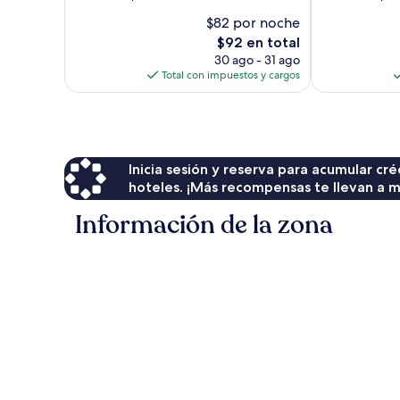
10,
10,
$82 por noche
Excelente,
Excelente,
El
$92 en total
3,801
3,804
precio
opiniones
opiniones
30 ago - 31 ago
actual
Total con impuestos y cargos
es
de
$92
Inicia sesión y reserva para acumular c
hoteles. ¡Más recompensas te llevan a m
Información de la zona