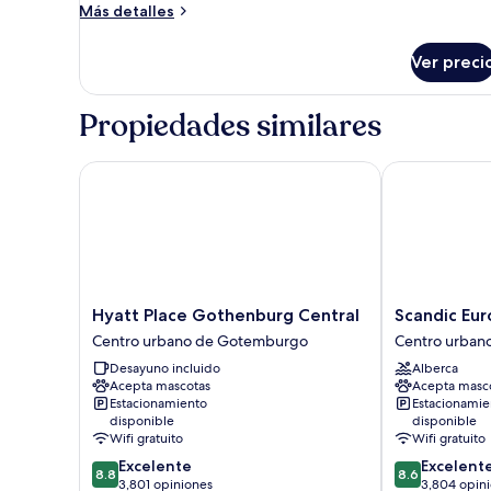
Más
Más detalles
detalles
sobre
Ver preci
Premium
Room
Propiedades similares
Hyatt Place Gothenburg Central
Scandic Euro
Hyatt
Scandic
Hyatt Place Gothenburg Central
Scandic Eu
Place
Europa
Centro urbano de Gotemburgo
Centro urban
Gothenburg
Centro
Desayuno incluido
Alberca
Central
urbano
Acepta mascotas
Acepta masc
Centro
de
Estacionamiento
Estacionamie
urbano
Gotemburgo
disponible
disponible
de
Wifi gratuito
Wifi gratuito
Gotemburgo
8.8
8.6
Excelente
Excelent
8.8
8.6
de
de
3,801 opiniones
3,804 opin