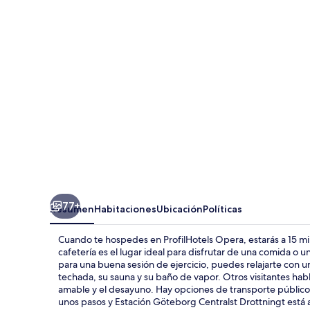
77+
Resumen
Habitaciones
Ubicación
Políticas
Cuando te hospedes en ProfilHotels Opera, estarás a 15 min
cafetería es el lugar ideal para disfrutar de una comida o un
para una buena sesión de ejercicio, puedes relajarte con u
techada, su sauna y su baño de vapor. Otros visitantes hab
amable y el desayuno. Hay opciones de transporte público 
unos pasos y Estación Göteborg Centralst Drottningt está 