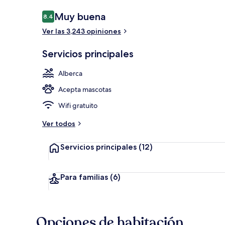
Opiniones
Muy buena
8.4
8.4 de 10,
Ver las 3,243 opiniones
Alberca tech
Servicios principales
Alberca
Acepta mascotas
Wifi gratuito
Ver todos
Servicios principales
(12)
Para familias
(6)
Opciones de habitación