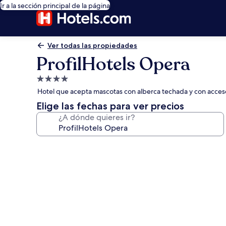
Ir a la sección principal de la página
Ver todas las propiedades
ProfilHotels Opera
Propiedad
de
Hotel que acepta mascotas con alberca techada y con acceso
4.0
Elige las fechas para ver precios
estrellas
¿A dónde quieres ir?
Galería
de
fotos
de
ProfilHotels
Opera