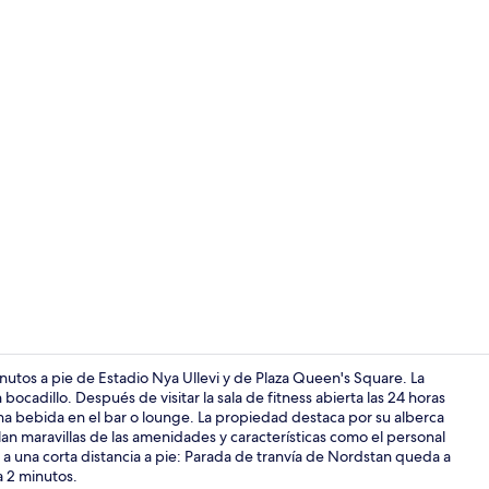
Restaurante
utos a pie de Estadio Nya Ullevi y de Plaza Queen's Square. La
 bocadillo. Después de visitar la sala de fitness abierta las 24 horas
na bebida en el bar o lounge. La propiedad destaca por su alberca
Desayuno buf
lan maravillas de las amenidades y características como el personal
a una corta distancia a pie: Parada de tranvía de Nordstan queda a
a 2 minutos.