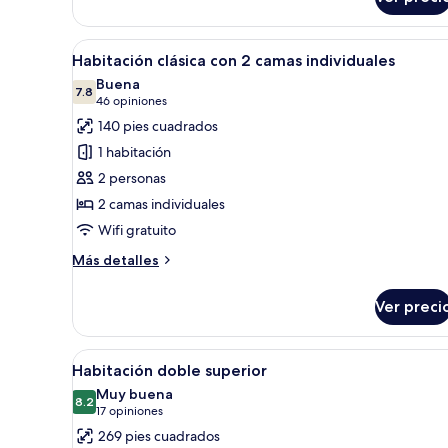
Habitación
individual
clásica
Abrir
Caja de seguridad en la habitac
5
Habitación clásica con 2 camas individuales
todas
Buena
las
7.8
7.8 de 10
(46
46 opiniones
fotos
opiniones)
140 pies cuadrados
de
1 habitación
Habitación
2 personas
clásica
2 camas individuales
con
Wifi gratuito
2
camas
Más
Más detalles
individuales
detalles
sobre
Ver preci
Habitación
clásica
con
Abrir
Habitación de hotel con una c
5
2
Habitación doble superior
todas
camas
Muy buena
individuales
las
8.2
8.2 de 10
(17
17 opiniones
fotos
opiniones)
269 pies cuadrados