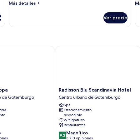
Más
M
Más detalles
Má
detalles
de
sobre
so
o
Ver precio
Premium
P
Room
R
Balcony
Fo
pa
Radisson Blu Scandinavia Hotel
Radisson
ropa
Radisson Blu Scandinavia Hotel
Blu
o de Gotemburgo
Centro urbano de Gotemburgo
Scandinavia
Spa
Hotel
otas
Estacionamiento
Centro
nto
disponible
urbano
Wifi gratuito
de
Restaurantes
Gotemburgo
9.2
e
Magnífico
9.2
de
iones
3,710 opiniones