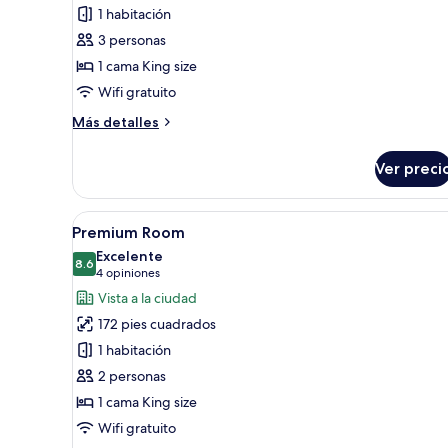
de
1 habitación
Habitación
3 personas
doble
1 cama King size
superior
Wifi gratuito
Más
Más detalles
detalles
sobre
Ver preci
Habitación
doble
superior
Abrir
Habitación de hotel con cama,
5
Premium Room
todas
Excelente
las
8.6
8.6 de 10
(4
4 opiniones
fotos
opiniones)
Vista a la ciudad
de
172 pies cuadrados
Premium
1 habitación
Room
2 personas
1 cama King size
Wifi gratuito