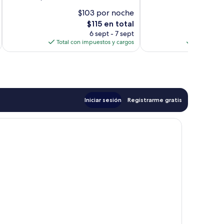
10,
Magnífico,
$103 por noche
$
Magnífico,
4,972
El
$115 en total
5,339
opiniones
precio
opiniones
6 sept - 7 sept
actual
Total con impuestos y cargos
Total con 
es
de
$115
Iniciar sesión
Registrarme gratis