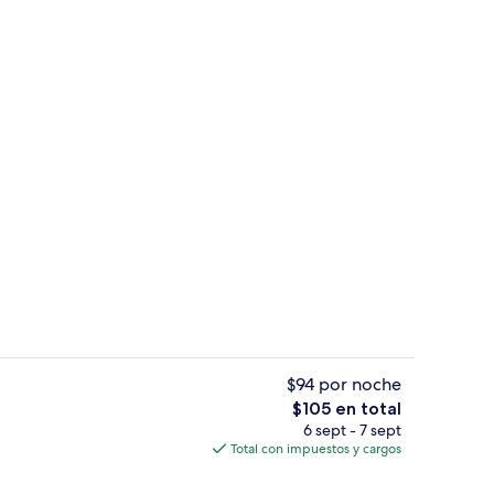
Interior
$94 por noche
El
$105 en total
precio
6 sept - 7 sept
fet incluido todos los días
Alberca techada
total
Total con impuestos y cargos
es
de