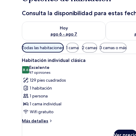
Consulta la disponibilidad para estas fec
Consulta la disponibilidad para hoy ago 6 - ago 7
Consulta la d
Hoy
ago 6 - ago 7
Filtros
Todas las habitaciones
1 cama
2 camas
3 camas o más
disponibles
Abrir
Una cama bien hecha con una c
para
7
Habitación individual clásica
todas
las
Excelente
las
8.6
habitaciones
8.6 de 10
(97
97 opiniones
fotos
opiniones)
129 pies cuadrados
de
1 habitación
Habitación
1 persona
individual
1 cama individual
clásica
Wifi gratuito
Más
Más detalles
detalles
sobre
Ver preci