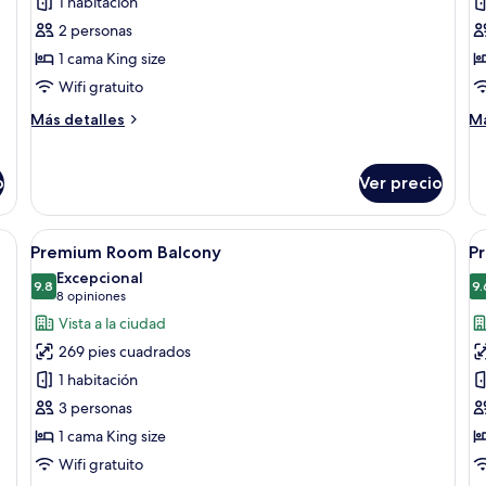
de
d
1 habitación
Premium
S
2 personas
Suite
1 cama King size
Wifi gratuito
Más
M
Más detalles
Má
detalles
de
sobre
so
Premium
Su
o
Ver precio
Suite
 almohadas verdes y blancas, manta amarilla, cabecera de madera, mesita d
Abrir
Una habitación de hotel con una cama, 
A
5
Premium Room Balcony
P
todas
t
Excepcional
las
9.8
la
9.
9.8 de 10
(8
8 opiniones
fotos
f
opiniones)
Vista a la ciudad
de
d
269 pies cuadrados
Premium
P
1 habitación
Room
R
3 personas
Balcony
F
1 cama King size
Wifi gratuito