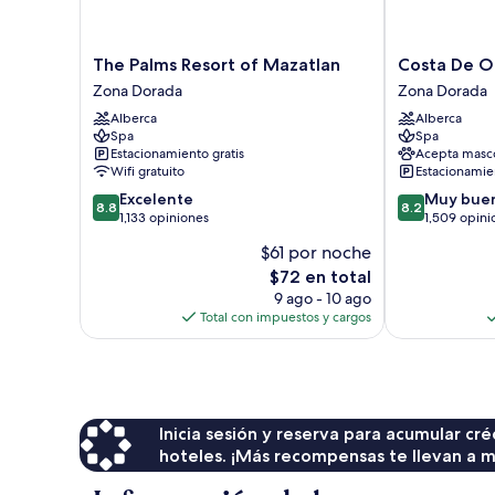
The
Costa
The Palms Resort of Mazatlan
Costa De O
Palms
De
Zona Dorada
Zona Dorada
Resort
Oro
Alberca
Alberca
of
Beach
Spa
Spa
Mazatlan
Hotel
Estacionamiento gratis
Acepta masc
Zona
Zona
Wifi gratuito
Estacionamien
Dorada
Dorada
8.8
8.2
Excelente
Muy bue
8.8
8.2
de
de
1,133 opiniones
1,509 opini
10,
10,
$61 por noche
Excelente,
Muy
El
$72 en total
1,133
bueno,
precio
opiniones
1,509
9 ago - 10 ago
actual
opiniones
Total con impuestos y cargos
es
de
$72
Inicia sesión y reserva para acumular c
hoteles. ¡Más recompensas te llevan a m