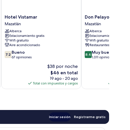
Hotel
Don
Hotel Vistamar
Don Pelayo Pacific 
Vistamar
Pelayo
Mazatlán
Mazatlán
Mazatlán
Pacific
Alberca
Alberca
Beach
Estacionamiento gratis
Estacionamiento gratis
Mazatlán
Wifi gratuito
Wifi gratuito
Aire acondicionado
Restaurantes
7.2
8.4
Bueno
Muy bueno
7.2
8.4
de
de
67 opiniones
1,011 opiniones
10,
10,
$38 por noche
Bueno,
Muy
El
$46 en total
67
bueno,
precio
opiniones
1,011
19 ago - 20 ago
actual
opiniones
Total con impuestos y cargos
Total con 
es
de
$46
Iniciar sesión
Registrarme gratis