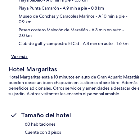
Playa Sábalo
- A 3 min a pie
- 0.3 km
Playa Punta Camarón
- A 9 min a pie
- 0.8 km
Sec
Museo de Conchas y Caracoles Marinos
- A 10 min a pie
-
0.9 km
Paseo costero Malecón de Mazatlán
- A 3 min en auto
-
2.0 km
Club de golf y campestre El Cid
- A 4 min en auto
- 1.6 km
Ver más
Hotel Margaritas
Hotel Margaritas está a 10 minutos en auto de Gran Acuario Mazatl
pueden darse un buen chapuzón en la alberca al aire libre. Además, s
beneficios adicionales. Otros servicios y amenidades a destacar de e
su jardín. A otros visitantes les encanta el personal amable.
Tamaño del hotel
60 habitaciones
Cuenta con 3 pisos