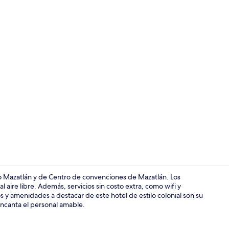
Exterior
io Mazatlán y de Centro de convenciones de Mazatlán. Los
ire libre. Además, servicios sin costo extra, como wifi y
s y amenidades a destacar de este hotel de estilo colonial son su
Vista fronta
 encanta el personal amable.