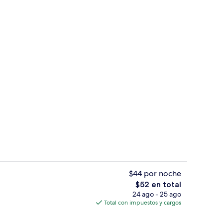
Exterior
$44 por noche
El
$52 en total
precio
24 ago - 25 ago
l de la propiedad
Ropa de cama de alta calidad y tabla
total
Total con impuestos y cargos
es
de