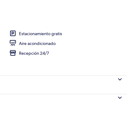
re libre, acceso de 08:00 a 20:00, y camastros
Estacionamiento gratis
Aire acondicionado
Recepción 24/7