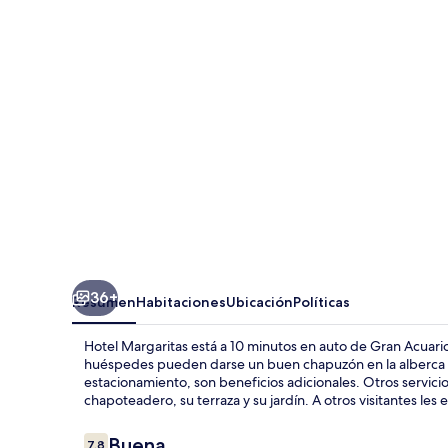
36+
Resumen
Habitaciones
Ubicación
Políticas
Hotel Margaritas está a 10 minutos en auto de Gran Acuar
huéspedes pueden darse un buen chapuzón en la alberca al a
estacionamiento, son beneficios adicionales. Otros servicio
chapoteadero, su terraza y su jardín. A otros visitantes les
Opiniones
Buena
7.8