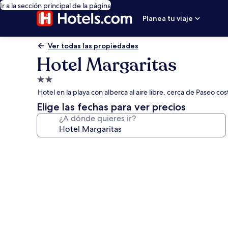
Ir a la sección principal de la página
Planea tu viaje
Ver todas las propiedades
Hotel Margaritas
Propiedad
de
Hotel en la playa con alberca al aire libre, cerca de Paseo 
2.0
Elige las fechas para ver precios
estrellas
¿A dónde quieres ir?
Galería
de
fotos
de
Hotel
Margaritas