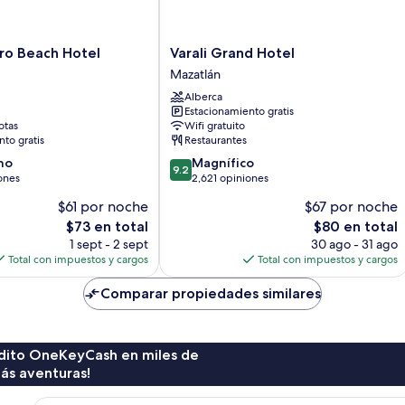
Varali
ro Beach Hotel
Varali Grand Hotel
Grand
Mazatlán
Hotel
Alberca
Mazatlán
Estacionamiento gratis
otas
Wifi gratuito
to gratis
Restaurantes
9.2
no
Magnífico
9.2
de
ones
2,621 opiniones
10,
$61 por noche
$67 por noche
Magnífico,
El
El
$73 en total
$80 en total
2,621
precio
precio
opiniones
1 sept - 2 sept
30 ago - 31 ago
actual
actual
Total con impuestos y cargos
Total con impuestos y cargos
es
es
de
de
Comparar propiedades similares
$73
$80
rédito OneKeyCash en miles de
ás aventuras!