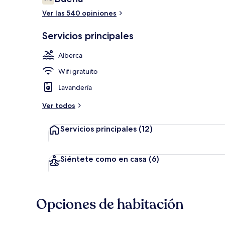
7.8 de 10,
Ver las 540 opiniones
Alberca al ai
Servicios principales
Alberca
Wifi gratuito
Lavandería
Ver todos
Servicios principales
(12)
Siéntete como en casa
(6)
Opciones de habitación