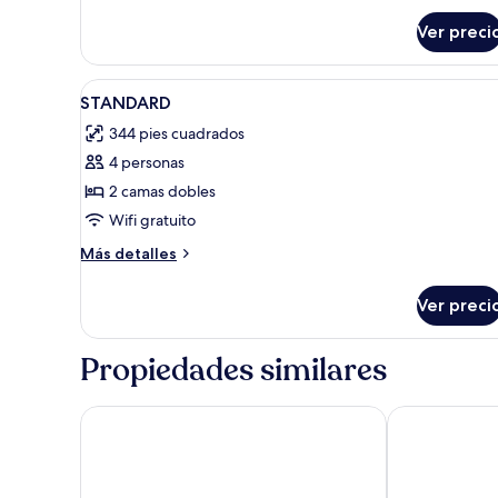
matrimoniales
Ver preci
Abrir
Ropa de cama de alta calidad y
3
STANDARD
todas
344 pies cuadrados
las
4 personas
fotos
de
2 camas dobles
STANDARD
Wifi gratuito
Más
Más detalles
detalles
sobre
Ver preci
STANDARD
Propiedades similares
The Palms Resort of Mazatlan
Costa De Oro