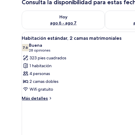
Consulta la disponibilidad para estas fec
Consulta la disponibilidad para hoy ago 6 - ago 7
Consulta la d
Hoy
ago 6 - ago 7
Abrir
Habitación de hotel con dos ca
4
Habitación estándar, 2 camas matrimoniales
todas
Buena
las
7.6
7.6 de 10
(28
28 opiniones
fotos
opiniones)
323 pies cuadrados
de
1 habitación
Habitación
4 personas
estándar,
2 camas dobles
2
Wifi gratuito
camas
matrimoniales
Más
Más detalles
detalles
sobre
Habitación
estándar,
2
camas