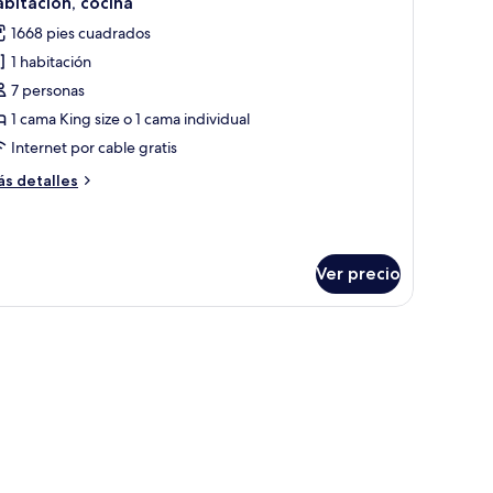
bitación, cocina
odas
1668 pies cuadrados
s
1 habitación
otos
e
7 personas
abitación,
1 cama King size o 1 cama individual
ocina
Internet por cable gratis
ás
s detalles
talles
bre
bitación,
cina
Ver precio
ción y un cuadro en la pared.
camas, una silla y un ventanal con vistas a un edificio alto y al mar.