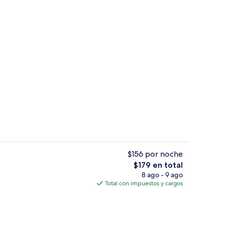
tio
Lounge
$156 por noche
El
$179 en total
precio
8 ago - 9 ago
nas
Marina
total
Total con impuestos y cargos
es
de
$179