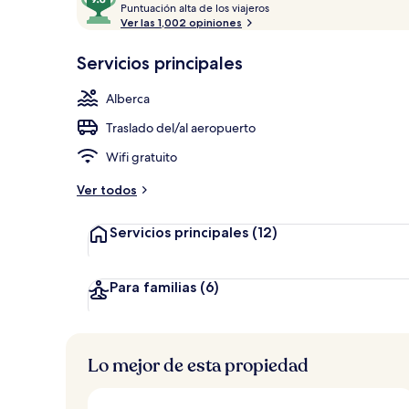
P
de
Puntuación alta de los viajeros
Se sirven cen
u
Ver las 1,002 opiniones
10,
n
Muy
t
Servicios principales
elegida
u
a
Alberca
c
i
Traslado del/al aeropuerto
ó
n
Wifi gratuito
a
Ver todos
l
t
Servicios principales
(12)
a
d
e
Para familias
(6)
l
o
s
Lo mejor de esta propiedad
v
i