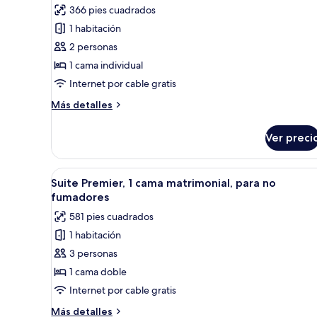
fotos
opinión)
366 pies cuadrados
de
1 habitación
Habitación
2 personas
Premier,
1 cama individual
1
Internet por cable gratis
cama
individual
Más
Más detalles
detalles
sobre
Ver preci
Habitación
Premier,
1
Abrir
Habitación de hotel con cama, e
7
cama
Suite Premier, 1 cama matrimonial, para no
todas
individual
fumadores
las
581 pies cuadrados
fotos
1 habitación
de
3 personas
Suite
Premier,
1 cama doble
1
Internet por cable gratis
cama
Más
Más detalles