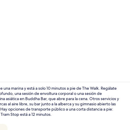
Terraza o pa
e una marina y está a solo 10 minutos a pie de The Walk. Regálate
fundo, una sesión de envoltura corporal o una sesión de
na asiática en Buddha Bar, que abre para la cena. Otros servicios y
Se sirven ce
s al aire libre, su bar junto a la alberca y su gimnasio abierto las
. Hay opciones de transporte público a una corta distancia a pie:
 Tram Stop está a 12 minutos.