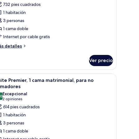
otos
opinión)
732 pies cuadrados
e
1 habitación
uite
3 personas
eluxe,
1 cama doble
Internet por cable gratis
abitación
ás
s detalles
talles
bre
Ver precio
ite
luxe,
e la ciudad a través de un ventanal amplio.
adera, espejo redondo, dos lámparas de pared, cafetera y un pequeño banc
brir
Habitación de hotel con una cama grande, mes
9
bitación
ite Premier, 1 cama matrimonial, para no
odas
umadores
s
Excepcional
.0
otos
10.0 de 10
(2
2 opiniones
e
opiniones)
614 pies cuadrados
uite
1 habitación
remier,
3 personas
1 cama doble
ama
Internet por cable gratis