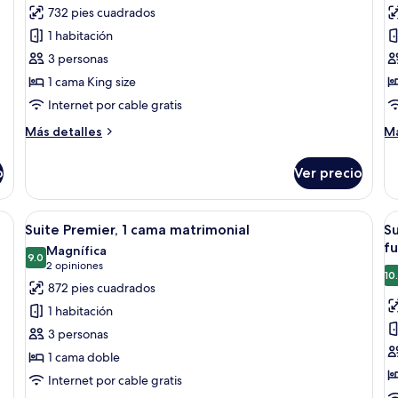
fotos
f
opinión)
732 pies cuadrados
de
d
1 habitación
Suite
S
3 personas
Deluxe,
D
1 cama King size
1
1
Internet por cable gratis
habitación
h
Más
M
Más detalles
Má
detalles
de
sobre
so
o
Ver precio
Suite
Su
Deluxe,
De
1
1
scritorio con silla, televisor de pantalla plana, lámpara y vista panorámica d
Abrir
Habitación de hotel con tocador de m
A
9
habitación
ha
Suite Premier, 1 cama matrimonial
Su
todas
t
f
Magnífica
las
9.0
la
9.0 de 10
(2
2 opiniones
10
fotos
f
opiniones)
872 pies cuadrados
de
d
1 habitación
Suite
S
3 personas
Premier,
P
1 cama doble
1
1
Internet por cable gratis
cama
c