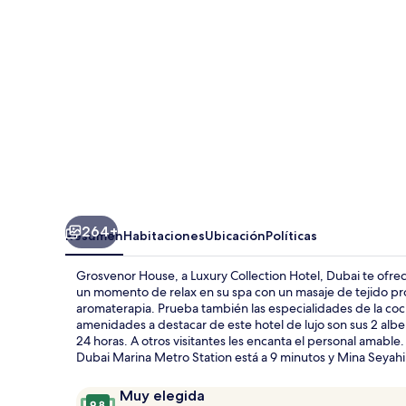
Luxury
Collection
Hotel,
Dubai
264+
Resumen
Habitaciones
Ubicación
Políticas
Grosvenor House, a Luxury Collection Hotel, Dubai te ofrec
un momento de relax en su spa con un masaje de tejido pro
aromaterapia. Prueba también las especialidades de la coci
amenidades a destacar de este hotel de lujo son sus 2 alberca
24 horas. A otros visitantes les encanta el personal amable
Dubai Marina Metro Station está a 9 minutos y Mina Seyahi
Opiniones
9.8
Muy elegida