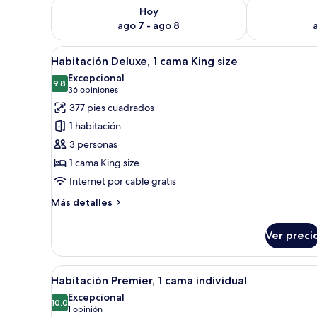
Consulta la disponibilidad para hoy ago 7 - ago 8
Consulta la d
Hoy
ago 7 - ago 8
Abrir
Habitación de hotel moderna con
8
Habitación Deluxe, 1 cama King size
todas
Excepcional
las
9.8
9.8 de 10
(36
36 opiniones
fotos
opiniones)
377 pies cuadrados
de
1 habitación
Habitación
3 personas
Deluxe,
1 cama King size
1
Internet por cable gratis
cama
King
Más
Más detalles
size
detalles
sobre
Ver preci
Habitación
Deluxe,
1
Abrir
Una habitación de hotel con u
9
cama
Habitación Premier, 1 cama individual
todas
King
Excepcional
size
las
10.0
10.0 de 10
(1
1 opinión