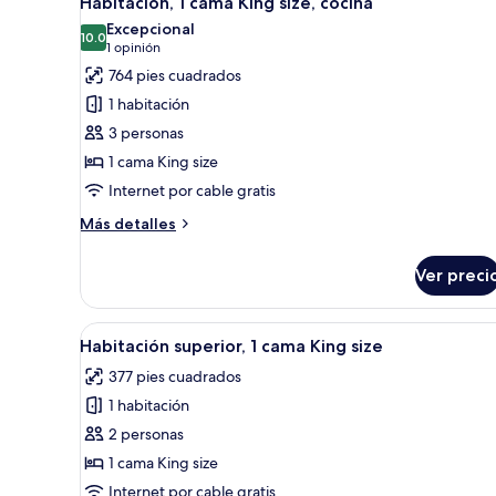
Habitación, 1 cama King size, cocina
todas
King
Excepcional
size,
las
10.0
10.0 de 10
(1
1 opinión
cocina
fotos
opinión)
764 pies cuadrados
de
1 habitación
Habitación,
3 personas
1
1 cama King size
cama
Internet por cable gratis
King
size,
Más
Más detalles
cocina
detalles
sobre
Ver preci
Habitación,
1
cama
Abrir
Habitación de hotel con cama, t
6
King
Habitación superior, 1 cama King size
todas
size,
377 pies cuadrados
cocina
las
1 habitación
fotos
de
2 personas
Habitación
1 cama King size
superior,
Internet por cable gratis