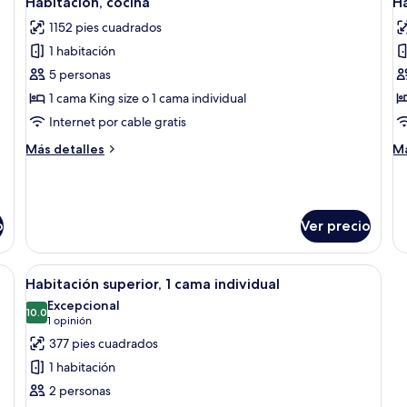
Habitación, cocina
Ha
todas
t
1152 pies cuadrados
las
la
1 habitación
fotos
f
de
d
5 personas
Habitación,
H
1 cama King size o 1 cama individual
cocina
c
Internet por cable gratis
Más
M
Más detalles
Má
detalles
de
sobre
so
Habitación,
Ha
cocina
co
o
Ver precio
elevisión, escritorio y una silla. Se observa una puerta que da a otra habita
Abrir
Habitación de hotel con escritorio, dos 
7
Habitación superior, 1 cama individual
todas
Excepcional
las
10.0
10.0 de 10
(1
1 opinión
fotos
opinión)
377 pies cuadrados
de
1 habitación
Habitación
2 personas
superior,