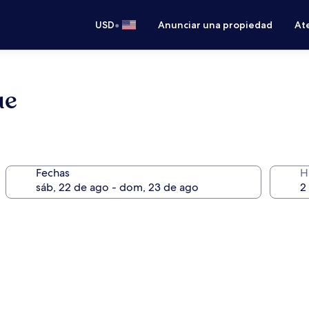
•
USD
Anunciar una propiedad
Ate
ue
Fechas
H