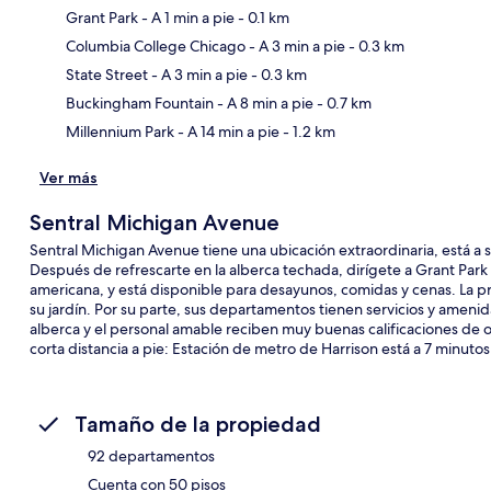
Grant Park
- A 1 min a pie
- 0.1 km
Columbia College Chicago
- A 3 min a pie
- 0.3 km
Sec
State Street
- A 3 min a pie
- 0.3 km
Buckingham Fountain
- A 8 min a pie
- 0.7 km
Millennium Park
- A 14 min a pie
- 1.2 km
Ver más
Sentral Michigan Avenue
Sentral Michigan Avenue tiene una ubicación extraordinaria, está a s
Después de refrescarte en la alberca techada, dirígete a Grant Park 
americana, y está disponible para desayunos, comidas y cenas. La pro
su jardín. Por su parte, sus departamentos tienen servicios y amen
alberca y el personal amable reciben muy buenas calificaciones de o
corta distancia a pie: Estación de metro de Harrison está a 7 minuto
Tamaño de la propiedad
92 departamentos
Cuenta con 50 pisos