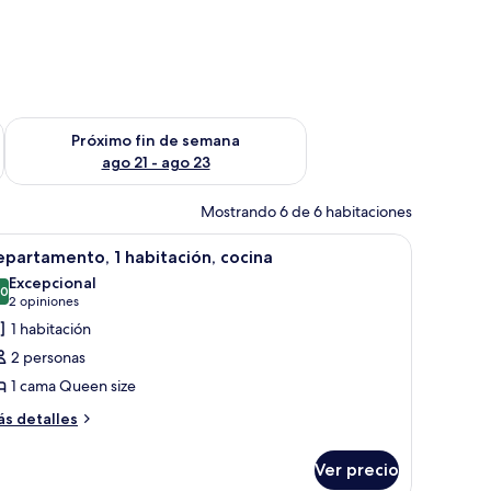
fin de semana ago 14 - ago 16
Consulta la disponibilidad para el próximo fin de semana ago
Próximo fin de semana
ago 21 - ago 23
Mostrando 6 de 6 habitaciones
anal grande, un televisor de pantalla plana, un sofá, una mesa de centro y 
brir
Una cocina moderna con electrodomésticos de
6
partamento, 1 habitación, cocina
odas
Excepcional
s
.0
10.0 de 10
(2
2 opiniones
otos
opiniones)
1 habitación
e
2 personas
epartamento,
1 cama Queen size
ás
abitación,
s detalles
talles
ocina
bre
Ver precio
partamento,