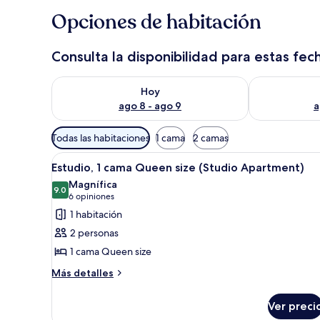
Opciones de habitación
Consulta la disponibilidad para estas fec
Consulta la disponibilidad para hoy ago 8 - ago 9
Consulta la d
Hoy
ago 8 - ago 9
a
Filtros
Todas las habitaciones
1 cama
2 camas
disponibles
Abrir
Una habitación de hotel con un 
para
5
Estudio, 1 cama Queen size (Studio Apartment)
todas
las
Magnífica
las
9.0
habitaciones
9.0 de 10
(6
6 opiniones
fotos
opiniones)
1 habitación
de
2 personas
Estudio,
1 cama Queen size
1
Más
cama
Más detalles
detalles
Queen
sobre
size
Ver preci
Estudio,