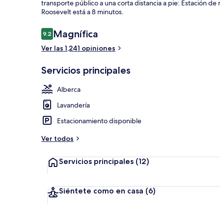
transporte público a una corta distancia a pie: Estación de
Roosevelt está a 8 minutos.
Opiniones
Magnífica
9.2
9.2 de 10,
Alberca tech
Ver las 1,241 opiniones
Servicios principales
Alberca
Lavandería
Estacionamiento disponible
Ver todos
Servicios principales
(12)
Siéntete como en casa
(6)