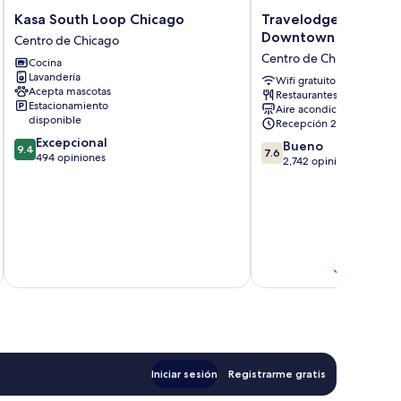
Kasa
Travelodge
Kasa South Loop Chicago
Travelodge by Wyn
South
by
Downtown Chicago
Centro de Chicago
Loop
Wyndham
Centro de Chicago
Cocina
Chicago
Downtown
Lavandería
Centro
Chicago
Wifi gratuito
Acepta mascotas
Restaurantes
de
Centro
Estacionamiento
Aire acondicionado
Chicago
de
disponible
Recepción 24/7
Chicago
9.4
Excepcional
7.6
Bueno
9.4
7.6
de
494 opiniones
de
2,742 opiniones
10,
10,
Excepcional,
Bueno,
494
2,742
$
opiniones
opiniones
Total con 
Iniciar sesión
Registrarme gratis