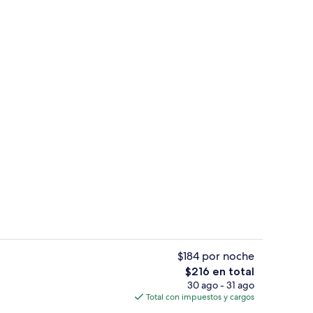
Área de sala de estar
$184 por noche
El
$216 en total
precio
30 ago - 31 ago
Cocina privada
total
Total con impuestos y cargos
es