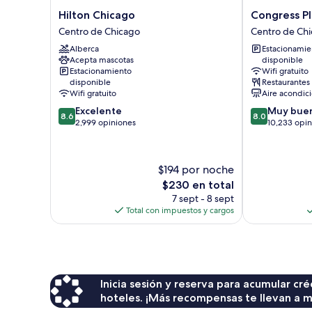
Hilton
Congress
Hilton Chicago
Congress Pl
Chicago
Plaza
Centro de Chicago
Centro de Ch
Centro
Hotel
Alberca
Estacionamie
de
Centro
Acepta mascotas
disponible
Chicago
de
Estacionamiento
Wifi gratuito
Chicago
disponible
Restaurantes
Wifi gratuito
Aire acondic
8.6
8.0
Excelente
Muy bue
8.6
8.0
de
de
2,999 opiniones
10,233 opin
10,
10,
Excelente,
Muy
2,999
bueno,
$194 por noche
opiniones
10,233
El
$230 en total
opiniones
precio
7 sept - 8 sept
actual
Total con impuestos y cargos
es
de
$230
Inicia sesión y reserva para acumular c
hoteles. ¡Más recompensas te llevan a m