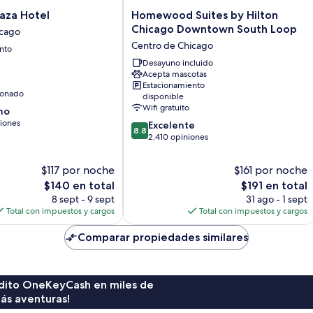
Homewood
aza Hotel
Homewood Suites by Hilton
Suites
Chicago Downtown South Loop
icago
by
Centro de Chicago
nto
Hilton
Chicago
Desayuno incluido
Acepta mascotas
Downtown
Estacionamiento
South
ionado
disponible
Loop
Wifi gratuito
no
Centro
iones
8.8
Excelente
de
8.8
de
2,410 opiniones
Chicago
10,
Excelente,
$117 por noche
$161 por noche
2,410
El
El
$140 en total
$191 en total
opiniones
precio
precio
8 sept - 9 sept
31 ago - 1 sept
actual
actual
Total con impuestos y cargos
Total con impuestos y cargos
es
es
de
de
Comparar propiedades similares
$140
$191
rédito OneKeyCash en miles de
ás aventuras!