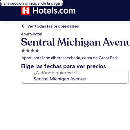
Ir a la sección principal de la página
Ver todas las propiedades
Apart-hotel
Sentral Michigan Aven
Propiedad
de
Apart-hotel con alberca techada, cerca de Grant Park
4.0
Elige las fechas para ver precios
estrellas
¿A dónde quieres ir?
Galería
de
fotos
de
Sentral