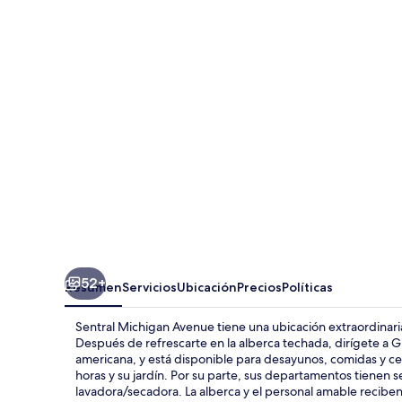
Michigan
Avenue
52+
Resumen
Servicios
Ubicación
Precios
Políticas
Sentral Michigan Avenue tiene una ubicación extraordinaria
Después de refrescarte en la alberca techada, dirígete a Gr
americana, y está disponible para desayunos, comidas y cen
horas y su jardín. Por su parte, sus departamentos tienen
lavadora/secadora. La alberca y el personal amable reciben