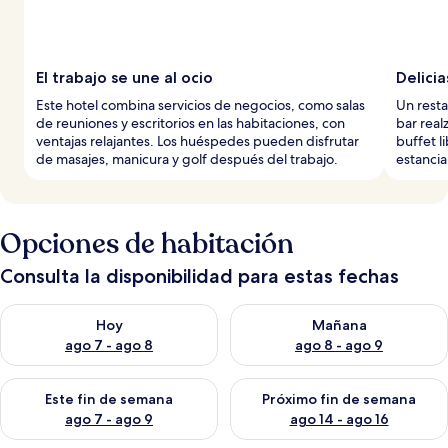
El trabajo se une al ocio
Delicia
Este hotel combina servicios de negocios, como salas
Un resta
de reuniones y escritorios en las habitaciones, con
bar real
ventajas relajantes. Los huéspedes pueden disfrutar
buffet l
de masajes, manicura y golf después del trabajo.
estancia
Opciones de habitación
Consulta la disponibilidad para estas fechas
Consulta la disponibilidad para hoy ago 7 - ago 8
Consulta la disponibilidad pa
Hoy
Mañana
ago 7 - ago 8
ago 8 - ago 9
Consulta la disponibilidad para este fin de semana ago 7 - ag
Consulta la disponibilidad par
Este fin de semana
Próximo fin de semana
ago 7 - ago 9
ago 14 - ago 16