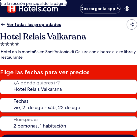
Ir a la sección principal de la página
Descargar la app
Ver todas las propiedades
Hotel Relais Valkarana
Propiedad
de
Hotel en la montaña en Sant'Antonio di Gallura con alberca al aire libre y
4.0
restaurante
estrellas
Elige las fechas para ver precios
¿A dónde quieres ir?
Fechas
Huéspedes