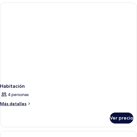
Room
Habitación
4 personas
Más
Más detalles
detalles
sobre
Ver precio
Habitación