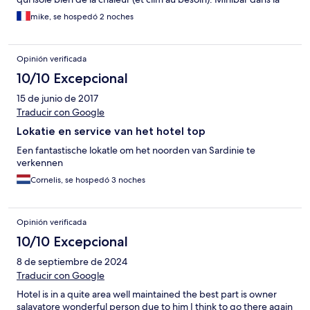
chambre. Lit à l’ancienne, déco un peu désuète. Bel endroit.
mike, se hospedó 2 noches
Opinión verificada
10/10 Excepcional
15 de junio de 2017
Traducir con Google
Lokatie en service van het hotel top
Een fantastische lokatle om het noorden van Sardinie te
verkennen
Cornelis, se hospedó 3 noches
Opinión verificada
10/10 Excepcional
8 de septiembre de 2024
Traducir con Google
Hotel is in a quite area well maintained the best part is owner
salavatore wonderful person due to him I think to go there again