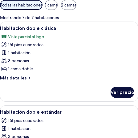
Filtros
Todas las habitaciones
1 cama
2 camas
disponibles
para
Mostrando 7 de 7 habitaciones
las
Abrir
Un dormitorio con cama, mesitas de noche
11
Habitación doble clásica
habitaciones
todas
Vista parcial al lago
las
161 pies cuadrados
fotos
de
1 habitación
Habitación
3 personas
doble
1 cama doble
clásica
Más
Más detalles
detalles
sobre
Ver precio
Habitación
doble
clásica
Abrir
Un dormitorio con una cama, mesita d
13
Habitación doble estándar
todas
161 pies cuadrados
las
1 habitación
fotos
de
3 personas