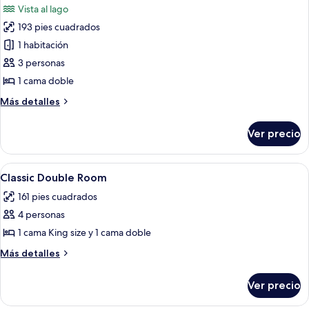
Vista al lago
lago
las
193 pies cuadrados
fotos
de
1 habitación
Habitación
3 personas
doble
1 cama doble
Deluxe,
Más
Más detalles
vista
detalles
al
sobre
Ver precio
Habitación
lago
doble
Deluxe,
Abrir
Ropa de cama de alta calidad y miniba
10
vista
Classic Double Room
todas
al
161 pies cuadrados
lago
las
4 personas
fotos
de
1 cama King size y 1 cama doble
Classic
Más
Más detalles
Double
detalles
sobre
Room
Ver precio
Classic
Double