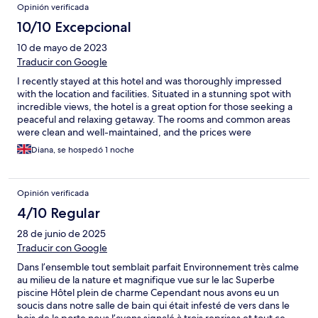
Opinión verificada
Ihnen alles Gute und weiterhin viele zufriedene Gäste!
10/10 Excepcional
10 de mayo de 2023
Traducir con Google
I recently stayed at this hotel and was thoroughly impressed
with the location and facilities. Situated in a stunning spot with
incredible views, the hotel is a great option for those seeking a
peaceful and relaxing getaway. The rooms and common areas
were clean and well-maintained, and the prices were
reasonable. One minor inconvenience was that the hotel does
Diana, se hospedó 1 noche
not allow outside food or beverages within its facilities. While
this policy could be frustrating for some guests, the hotel's own
food and drinks are excellent, and the bar service is available
Opinión verificada
24/7 for added convenience. Overall, I would highly
recommend this hotel to anyone looking for a comfortable and
4/10 Regular
relaxing stay in a beautiful location. Just be aware of the policy
28 de junio de 2025
on outside food and plan accordingly.
Traducir con Google
Dans l’ensemble tout semblait parfait Environnement très calme
au milieu de la nature et magnifique vue sur le lac Superbe
piscine Hôtel plein de charme Cependant nous avons eu un
soucis dans notre salle de bain qui était infesté de vers dans le
bois de la porte nous l’avons signalé à trois reprises et tout ce