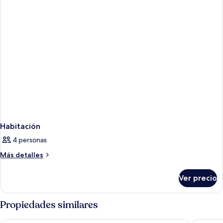
Habitación
4 personas
Más
Más detalles
detalles
sobre
Ver precio
Habitación
Propiedades similares