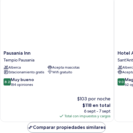
Pausania Inn
Hotel Al
Pausania
Hotel
Pausania Inn
Hotel 
Inn
Aldiola
Tempio Pausania
Sant'Ant
Tempio
Country
Alberca
Acepta mascotas
Alberc
Pausania
Resort
Estacionamiento gratis
Wifi gratuito
Acept
Sant'Ant
di
8.2
9.0
Muy bueno
Mag
8.2
9.0
Gallura
de
de
184 opiniones
62 o
10,
10,
Muy
Magnífi
$103 por noche
bueno,
62
El
$118 en total
184
opinion
precio
6 sept - 7 sept
opiniones
actual
Total con impuestos y cargos
es
de
Comparar propiedades similares
$118