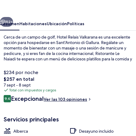
Valkarana
erior
Siguiente
152+
Resumen
Habitaciones
Ubicación
Políticas
Cerca de un campo de golf, Hotel Relais Valkarana es una excelente
opción para hospedarse en Sant'Antonio di Gallura. Regálate un
momento de bienestar con un masaje o una sesión de manicure y
pedicure, y si eres fan de la cocina internacional, Ristorante Le
Naiadi te espera con un menú de deliciosos platillos para la comida y
la cena. La propiedad destaca por su alberca al aire libre, su bar o
lounge y su terraza. Otros visitantes hablan muy bien de las
$234 por noche
amenidades y características como la condición en general.
El
$257 en total
precio
7 sept - 8 sept
Exterior
total
Total con impuestos y cargos
es
Opiniones
Excepcional
9.4
Ver las 103 opiniones
de
9.4 de 10,
$257
Servicios principales
Alberca
Desayuno incluido