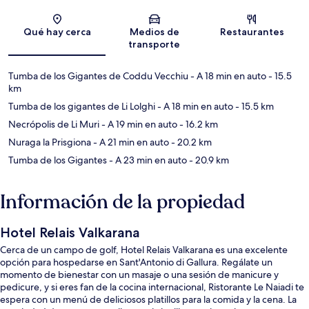
Sección del mapa
Qué hay cerca
Medios de
Restaurantes
transporte
Tumba de los Gigantes de Coddu Vecchiu
- A 18 min en auto
- 15.5
km
Tumba de los gigantes de Li Lolghi
- A 18 min en auto
- 15.5 km
Necrópolis de Li Muri
- A 19 min en auto
- 16.2 km
Nuraga la Prisgiona
- A 21 min en auto
- 20.2 km
Tumba de los Gigantes
- A 23 min en auto
- 20.9 km
Información de la propiedad
Hotel Relais Valkarana
Cerca de un campo de golf, Hotel Relais Valkarana es una excelente
opción para hospedarse en Sant'Antonio di Gallura. Regálate un
momento de bienestar con un masaje o una sesión de manicure y
pedicure, y si eres fan de la cocina internacional, Ristorante Le Naiadi te
espera con un menú de deliciosos platillos para la comida y la cena. La