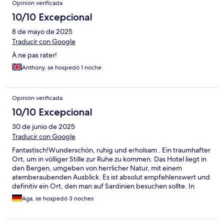
Opinión verificada
10/10 Excepcional
8 de mayo de 2025
Traducir con Google
À ne pas rater!
Anthony, se hospedó 1 noche
Opinión verificada
10/10 Excepcional
30 de junio de 2025
Traducir con Google
Fantastisch!Wunderschön, ruhig und erholsam . Ein traumhafter
Ort, um in völliger Stille zur Ruhe zu kommen. Das Hotel liegt in
den Bergen, umgeben von herrlicher Natur, mit einem
atemberaubenden Ausblick. Es ist absolut empfehlenswert und
definitiv ein Ort, den man auf Sardinien besuchen sollte. In
weniger als 30 Minuten erreicht man die schönsten Strände
Aga, se hospedó 3 noches
rund um Olbia und Porto Cervo. Das Personal ist äußerst
freundlich und hilfsbereit, und die Küche bietet leckere,
authentische Gerichte – mit viel Liebe zubereitet. Wir wünschen