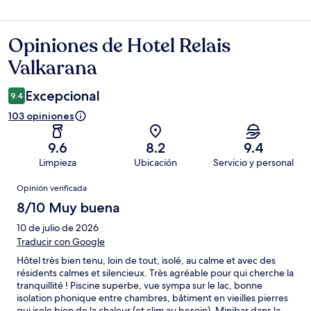
Opiniones de Hotel Relais
Opiniones
Valkarana
Excepcional
9.4
103 opiniones
9.6
8.2
9.4
Limpieza
Ubicación
Servicio y personal
Opiniones
Opinión verificada
8/10 Muy buena
10 de julio de 2026
Traducir con Google
Hôtel très bien tenu, loin de tout, isolé, au calme et avec des
résidents calmes et silencieux. Très agréable pour qui cherche la
tranquillité ! Piscine superbe, vue sympa sur le lac, bonne
isolation phonique entre chambres, bâtiment en vieilles pierres
qui isole bien de la chaleur (et clim au besoin). Minibar dans la