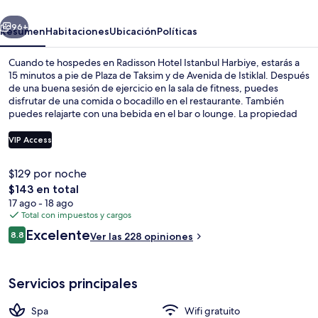
Harbiye
erior
Siguiente
96+
Resumen
Habitaciones
Ubicación
Políticas
Cuando te hospedes en Radisson Hotel Istanbul Harbiye, estarás a
15 minutos a pie de Plaza de Taksim y de Avenida de Istiklal. Después
de una buena sesión de ejercicio en la sala de fitness, puedes
disfrutar de una comida o bocadillo en el restaurante. También
puedes relajarte con una bebida en el bar o lounge. La propiedad
destaca por su baño de vapor y su snack bar o deli. A otros visitantes
les encanta el personal amable. Hay opciones de transporte público
VIP Access
a una corta distancia a pie: Estación de teleférico de Taşkışla está a 5
minutos y Estación de metro Taksim está a 9 minutos.
$129 por noche
Vista desde la habitación
El
$143 en total
precio
17 ago - 18 ago
total
Total con impuestos y cargos
es
Opiniones
Excelente
8.8
Ver las 228 opiniones
de
8.8 de 10,
$143
Servicios principales
Spa
Wifi gratuito