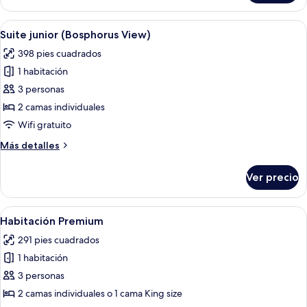
superior
(Bosphorus
Abrir
Habitación de hotel con cama, escritori
9
View)
Suite junior (Bosphorus View)
todas
398 pies cuadrados
las
1 habitación
fotos
de
3 personas
Suite
2 camas individuales
junior
Wifi gratuito
(Bosphorus
Más
Más detalles
View)
detalles
sobre
Ver precio
Suite
junior
(Bosphorus
Abrir
Una habitación de hotel con cama, escr
6
View)
Habitación Premium
todas
291 pies cuadrados
las
1 habitación
fotos
de
3 personas
Habitación
2 camas individuales o 1 cama King size