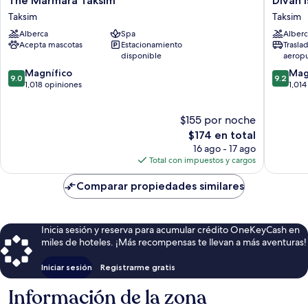
The Marmara Taksim
Divan 
Marmara
Istanbul
Taksim
Taksim
Taksim
Taksim
Alberca
Spa
Alberc
Taksim
Acepta mascotas
Estacionamiento
Trasla
disponible
aerop
9.0
9.2
Magnífico
Mag
9.0
9.2
de
de
1,018 opiniones
1,014
10,
10,
Magnífico,
Magnífi
$155 por noche
1,018
1,014
opiniones
El
opinion
$174 en total
precio
16 ago - 17 ago
actual
Total con impuestos y cargos
es
de
Comparar propiedades similares
$174
Inicia sesión y reserva para acumular crédito OneKeyCash en
miles de hoteles. ¡Más recompensas te llevan a más aventuras!
Iniciar sesión
Registrarme gratis
Información de la zona