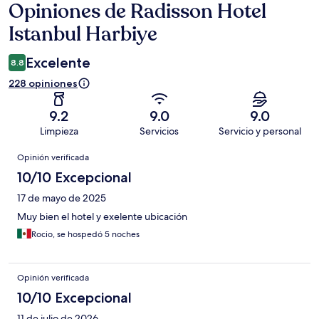
Opiniones de Radisson Hotel
Opiniones
Istanbul Harbiye
Excelente
8.8
228 opiniones
9.2
9.0
9.0
Limpieza
Servicios
Servicio y personal
Opiniones
Opinión verificada
10/10 Excepcional
17 de mayo de 2025
Muy bien el hotel y exelente ubicación
Rocio, se hospedó 5 noches
Opinión verificada
10/10 Excepcional
11 de julio de 2026