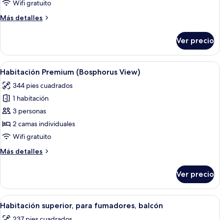
Premium
Wifi gratuito
Más
Más detalles
detalles
sobre
Ver precio
Habitación
Premium
Abrir
Una habitación de hotel moderna con 
10
Habitación Premium (Bosphorus View)
todas
344 pies cuadrados
las
1 habitación
fotos
de
3 personas
Habitación
2 camas individuales
Premium
Wifi gratuito
(Bosphorus
Más
Más detalles
View)
detalles
sobre
Ver precio
Habitación
Premium
(Bosphorus
Abrir
Una habitación de hotel moderna con 
14
View)
Habitación superior, para fumadores, balcón
todas
237 pies cuadrados