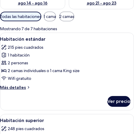
ago 14 - ago 16
ago 21 - ago 23
Filtros
Todas las habitaciones
1 cama
2 camas
disponibles
para
Mostrando 7 de 7 habitaciones
las
Abrir
Habitación de hotel con una cama gran
8
Habitación estándar
habitaciones
todas
215 pies cuadrados
las
1 habitación
fotos
de
2 personas
Habitación
2 camas individuales o 1 cama King size
estándar
Wifi gratuito
Más
Más detalles
detalles
sobre
Ver precio
Habitación
estándar
Abrir
Habitación de hotel con dos camas, un 
5
Habitación superior
todas
248 pies cuadrados
las