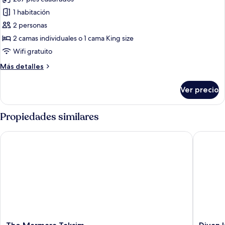
las
1 habitación
fotos
de
2 personas
Habitación
2 camas individuales o 1 cama King size
superior,
Wifi gratuito
para
Más
Más detalles
fumadores,
detalles
balcón
sobre
Ver precio
Habitación
superior,
para
Propiedades similares
fumadores,
balcón
The Marmara Taksim
Divan Ist
The
Divan