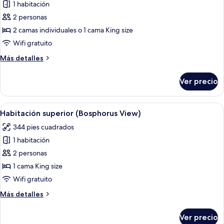
1 habitación
fotos
de
2 personas
Habitación
2 camas individuales o 1 cama King size
superior
Wifi gratuito
Más
Más detalles
detalles
sobre
Ver precio
Habitación
superior
Abrir
Un cuarto de hotel con una cama, mesit
13
Habitación superior (Bosphorus View)
todas
344 pies cuadrados
las
1 habitación
fotos
de
2 personas
Habitación
1 cama King size
superior
Wifi gratuito
(Bosphorus
Más
Más detalles
View)
detalles
sobre
Ver precio
Habitación