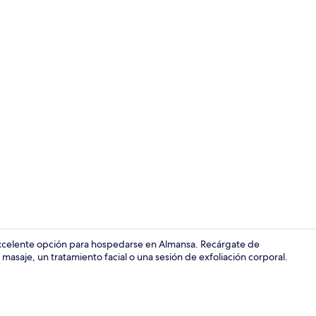
Vista fronta
excelente opción para hospedarse en Almansa. Recárgate de
 masaje, un tratamiento facial o una sesión de exfoliación corporal.
Caja de segur