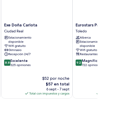
Exe
Eurostars
Exe Doña Carlota
Eurostars Palacio Bu
Doña
Palacio
Ciudad Real
Toledo
Carlota
Buenavista
Estacionamiento
Alberca
Ciudad
Toledo
disponible
Estacionamiento
Real
Wifi gratuito
disponible
Gimnasio
Wifi gratuito
Recepción 24/7
Restaurantes
8.8
9.2
Excelente
Magnífico
8.8
9.2
de
de
325 opiniones
722 opiniones
10,
10,
Excelente,
Magnífico,
$52 por noche
$
325
722
opiniones
El
opiniones
$57 en total
precio
6 sept - 7 sept
actual
Total con impuestos y cargos
Total con 
es
de
$57