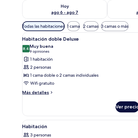
Consulta la disponibilidad para hoy ago 6 - ago 7
Consulta la d
Hoy
ago 6 - ago 7
Filtros
Todas las habitaciones
1 cama
2 camas
3 camas o más
disponibles
Abrir
Una cama bien hecha con almoh
para
9
Habitación doble Deluxe
todas
las
Muy buena
las
8.4
habitaciones
8.4 de 10
(9
9 opiniones
fotos
opiniones)
1 habitación
de
2 personas
Habitación
1 cama doble o 2 camas individuales
doble
Wifi gratuito
Deluxe
Más
Más detalles
detalles
sobre
Ver preci
Habitación
doble
Deluxe
Abrir
Caja de seguridad en la habitac
3
Habitación
todas
3 personas
las