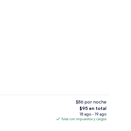
l de la propiedad
Restaurante
$86 por noche
El
$95 en total
precio
18 ago - 19 ago
idad en la habitación, escritorio y insonorización
Vista frontal de la propiedad
total
Total con impuestos y cargos
es
de