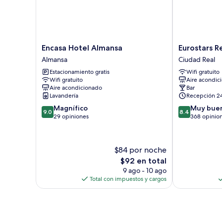
Encasa
Eurostars
Encasa Hotel Almansa
Eurostars R
Hotel
Rey
Almansa
Ciudad Real
Almansa
Alfonso
Estacionamiento gratis
Wifi gratuito
Almansa
X
Wifi gratuito
Aire acondic
Ciudad
Aire acondicionado
Bar
Real
Lavandería
Recepción 2
9.0
8.4
Magnífico
Muy bue
9.0
8.4
de
de
29 opiniones
368 opinio
10,
10,
Magnífico,
Muy
29
bueno,
$84 por noche
opiniones
368
El
$92 en total
opiniones
precio
9 ago - 10 ago
actual
Total con impuestos y cargos
es
de
$92