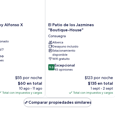
El
ey Alfonso X
El Patio de los Jazmines
Patio
"Boutique-House"
de
Consuegra
los
ionado
Jazmines
Alberca
Desayuno incluido
"Boutique-
4/7
Estacionamiento
House"
disponible
no
Consuegra
Wifi gratuito
nes
9.6
Excepcional
9.6
de
93 opiniones
10,
$55 por noche
$123 por noche
Excepcional,
El
El
$60 en total
$135 en total
93
precio
precio
opiniones
10 ago - 11 ago
1 sept - 2 sept
actual
actual
Total con impuestos y cargos
Total con impuestos y cargos
es
es
de
de
Comparar propiedades similares
$60
$135