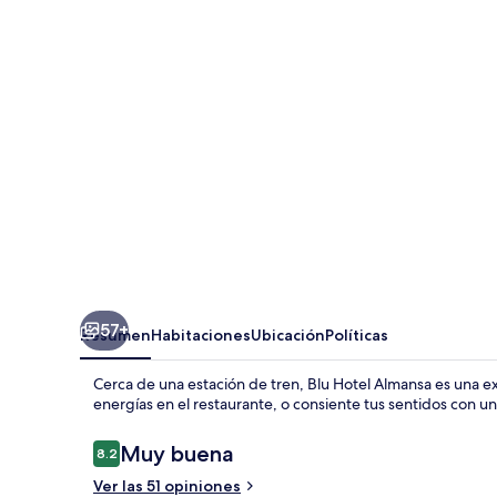
Almansa
57+
Resumen
Habitaciones
Ubicación
Políticas
Cerca de una estación de tren, Blu Hotel Almansa es una 
energías en el restaurante, o consiente tus sentidos con un
Opiniones
Muy buena
8.2
8.2 de 10,
Ver las 51 opiniones