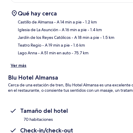
Qué hay cerca
Castillo de Almansa
- A 14 min a pie
- 1.2 km
Iglesia de La Asunción
- A 16 min a pie
- 1.4 km
Sec
Jardín de los Reyes Católicos
- A 18 min a pie
- 1.5 km
Teatro Regio
- A 19 min a pie
- 1.6 km
Lago Anna
- A 51 min en auto
- 75.7 km
Ver más
Blu Hotel Almansa
Cerca de una estación de tren, Blu Hotel Almansa es una excelente
en el restaurante, o consiente tus sentidos con un masaje, un tratami
Tamaño del hotel
70 habitaciones
Check-in/check-out