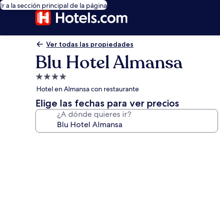
Ir a la sección principal de la página
Ver todas las propiedades
Blu Hotel Almansa
Propiedad
de
Hotel en Almansa con restaurante
4.0
Elige las fechas para ver precios
estrellas
¿A dónde quieres ir?
Galería
de
fotos
de
Blu
Hotel