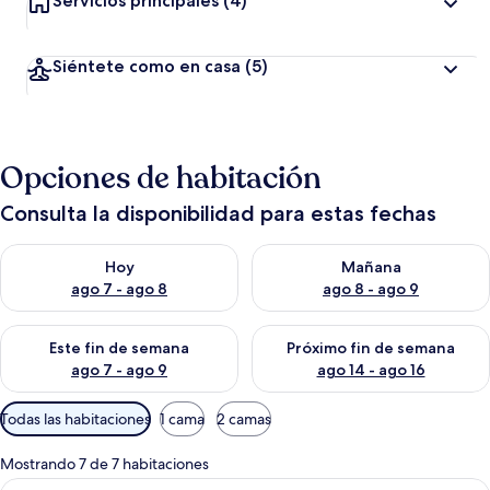
Servicios principales
(4)
Siéntete como en casa
(5)
Opciones de habitación
Consulta la disponibilidad para estas fechas
Consulta la disponibilidad para hoy ago 7 - ago 8
Consulta la disponibilidad pa
Hoy
Mañana
ago 7 - ago 8
ago 8 - ago 9
Consulta la disponibilidad para este fin de semana ago 7 - ag
Consulta la disponibilidad par
Este fin de semana
Próximo fin de semana
ago 7 - ago 9
ago 14 - ago 16
Filtros
Todas las habitaciones
1 cama
2 camas
disponibles
para
Mostrando 7 de 7 habitaciones
las
Abrir
Caja de seguridad en la habitación y e