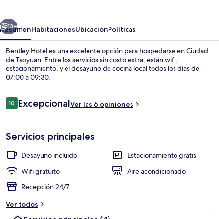
erior
Siguiente
13+
Resumen
Habitaciones
Ubicación
Políticas
Bentley Hotel es una excelente opción para hospedarse en Ciudad
de Taoyuan. Entre los servicios sin costo extra, están wifi,
estacionamiento, y el desayuno de cocina local todos los días de
07:00 a 09:30.
Opiniones
Excepcional
10
Ver las 6 opiniones
10 de 10,
Caja de seguridad en la habitación y e
Servicios principales
Desayuno incluido
Estacionamiento gratis
Wifi gratuito
Aire acondicionado
Recepción 24/7
Ver todos