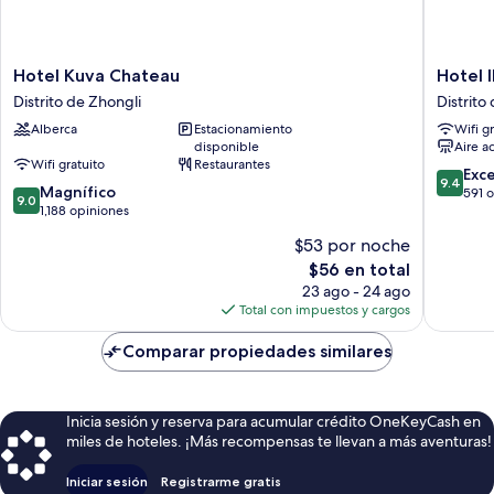
Hotel
Hotel
Hotel Kuva Chateau
Hotel 
Kuva
IN
Distrito de Zhongli
Distrito
Chateau
Distrito
Alberca
Estacionamiento
Wifi g
Distrito
de
disponible
Aire a
de
Pingzhe
Wifi gratuito
Restaurantes
Zhongli
9.4
Exc
9.4
9.0
Magnífico
de
591 
9.0
de
1,188 opiniones
10,
10,
Excepcio
$53 por noche
Magnífico,
591
El
$56 en total
1,188
opinion
precio
opiniones
23 ago - 24 ago
actual
Total con impuestos y cargos
es
de
Comparar propiedades similares
$56
Inicia sesión y reserva para acumular crédito OneKeyCash en
miles de hoteles. ¡Más recompensas te llevan a más aventuras!
Iniciar sesión
Registrarme gratis