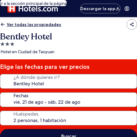
Ir a la sección principal de la página
Descargar la app
Ver todas las propiedades
Bentley Hotel
Propiedad
de
Hotel en Ciudad de Taoyuan
3.0
estrellas
Elige las fechas para ver precios
¿A dónde quieres ir?
Fechas
Huéspedes
Buscar