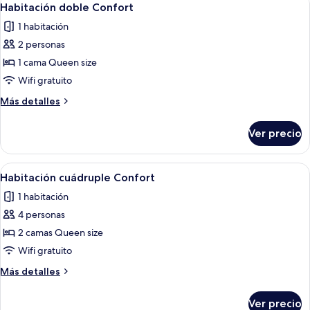
4
Habitación doble Confort
habitaciones
todas
1 habitación
las
2 personas
fotos
de
1 cama Queen size
Habitación
Wifi gratuito
doble
Más
Más detalles
Confort
detalles
sobre
Ver precio
Habitación
doble
Confort
Abrir
Caja de seguridad en la habitación y e
6
Habitación cuádruple Confort
todas
1 habitación
las
4 personas
fotos
de
2 camas Queen size
Habitación
Wifi gratuito
cuádruple
Más
Más detalles
Confort
detalles
sobre
Ver precio
Habitación