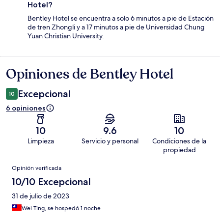
Hotel?
Bentley Hotel se encuentra a solo 6 minutos a pie de Estación
de tren Zhongli y a 17 minutos a pie de Universidad Chung
Yuan Christian University.
Opiniones de Bentley Hotel
Opiniones
Excepcional
10
6 opiniones
10
9.6
10
Limpieza
Servicio y personal
Condiciones de la
propiedad
Opiniones
Opinión verificada
10/10 Excepcional
31 de julio de 2023
Wei Ting, se hospedó 1 noche