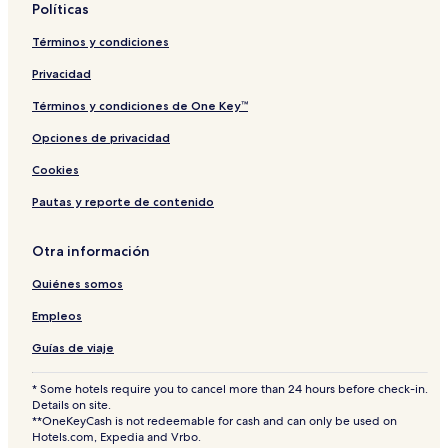
Políticas
Z
o
Términos y condiciones
n
e
Privacidad
A
Términos y condiciones de One Key™
Opciones de privacidad
Cookies
Pautas y reporte de contenido
Otra información
Quiénes somos
Empleos
Guías de viaje
* Some hotels require you to cancel more than 24 hours before check-in.
Details on site.
**OneKeyCash is not redeemable for cash and can only be used on
Hotels.com, Expedia and Vrbo.