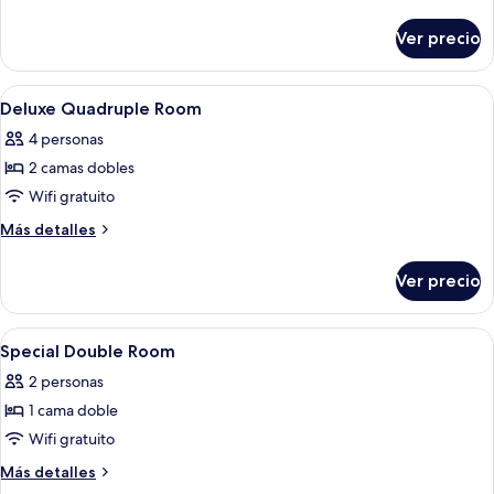
Deluxe
detalles
sobre
Ver precio
Habitación
cuádruple
Deluxe
Abrir
Caja de seguridad en la habitación y e
4
Deluxe Quadruple Room
todas
4 personas
las
2 camas dobles
fotos
de
Wifi gratuito
Deluxe
Más
Más detalles
Quadruple
detalles
sobre
Room
Ver precio
Deluxe
Quadruple
Room
Abrir
Caja de seguridad en la habitación y e
4
Special Double Room
todas
2 personas
las
1 cama doble
fotos
de
Wifi gratuito
Special
Más
Más detalles
Double
detalles