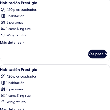
Abrir
8
Habitación Prestigio
todas
420 pies cuadrados
las
1 habitación
fotos
de
3 personas
Habitación
1 cama King size
Prestigio
Wifi gratuito
Más
Más detalles
detalles
sobre
Ver precio
Habitación
Prestigio
Abrir
Una habitación de hotel moderna con u
9
Habitación Prestigio
todas
420 pies cuadrados
las
1 habitación
fotos
de
3 personas
Habitación
1 cama King size
Prestigio
Wifi gratuito
Más
Más detalles