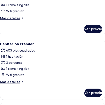
Habitación
1 cama King size
Premier
Wifi gratuito
Más
Más detalles
detalles
sobre
Ver precio
Habitación
Premier
Abrir
Habitación de hotel con una cama grand
8
Habitación Premier
todas
603 pies cuadrados
las
1 habitación
fotos
de
3 personas
Habitación
1 cama King size
Premier
Wifi gratuito
Más
Más detalles
detalles
sobre
Ver precio
Habitación
Premier
Una habitación de hotel moderna con u