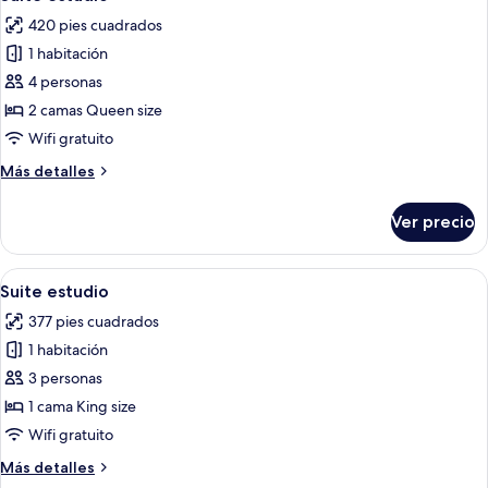
todas
420 pies cuadrados
las
1 habitación
fotos
de
4 personas
Suite
2 camas Queen size
estudio
Wifi gratuito
Más
Más detalles
detalles
sobre
Ver precio
Suite
estudio
Abrir
Habitación de hotel con una cama gran
7
Suite estudio
todas
377 pies cuadrados
las
1 habitación
fotos
de
3 personas
Suite
1 cama King size
estudio
Wifi gratuito
Más
Más detalles
detalles