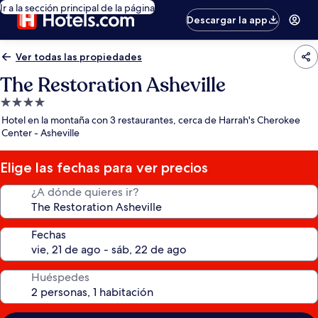
Ir a la sección principal de la página
Descargar la app
Ver todas las propiedades
The Restoration Asheville
Propiedad
de
Hotel en la montaña con 3 restaurantes, cerca de Harrah's Cherokee
4.0
Center - Asheville
estrellas
Elige las fechas para ver precios
¿A dónde quieres ir?
Fechas
Huéspedes