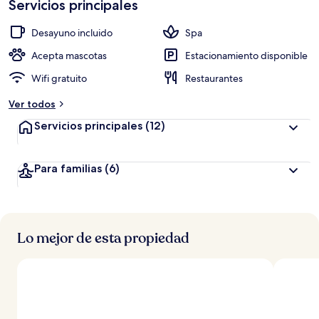
Servicios principales
u
a
c
Desayuno incluido
Spa
i
ó
Acepta mascotas
Estacionamiento disponible
n
Wifi gratuito
Restaurantes
a
Ver todos
l
t
Servicios principales
(12)
a
d
Para familias
(6)
e
l
o
s
Lo mejor de esta propiedad
v
i
a
j
e
r