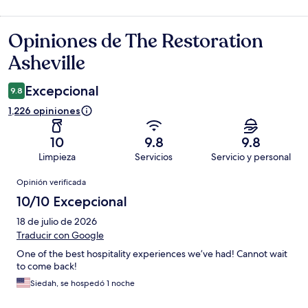
Opiniones de The Restoration
Opiniones
Asheville
Excepcional
9.8
1,226 opiniones
10
9.8
9.8
Limpieza
Servicios
Servicio y personal
Opiniones
Opinión verificada
10/10 Excepcional
18 de julio de 2026
Traducir con Google
One of the best hospitality experiences we’ve had! Cannot wait
to come back!
Siedah, se hospedó 1 noche