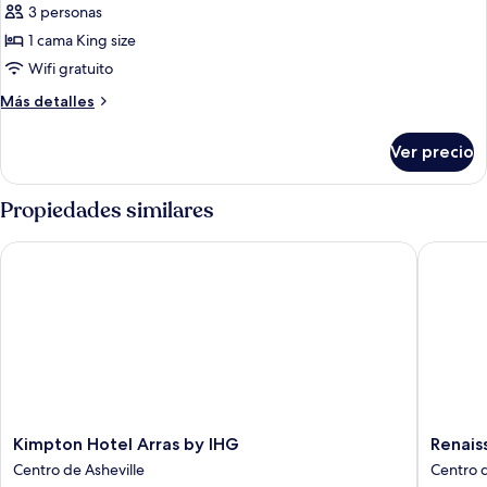
de
3 personas
Habitación
1 cama King size
Prestigio
Wifi gratuito
Más
Más detalles
detalles
sobre
Ver precio
Habitación
Prestigio
Propiedades similares
Kimpton Hotel Arras by IHG
Renaissa
Kimpton
Renaiss
Kimpton Hotel Arras by IHG
Renais
Hotel
Ashevill
Centro de Asheville
Centro d
Arras
Downto