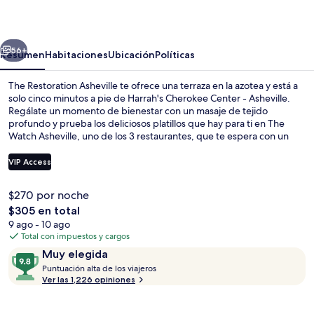
Asheville
erior
Siguiente
56+
Resumen
Habitaciones
Ubicación
Políticas
The Restoration Asheville te ofrece una terraza en la azotea y está a
solo cinco minutos a pie de Harrah's Cherokee Center - Asheville.
Regálate un momento de bienestar con un masaje de tejido
profundo y prueba los deliciosos platillos que hay para ti en The
Watch Asheville, uno de los 3 restaurantes, que te espera con un
menú de cocina americana disponible para la comida y la cena.
Asimismo, tanto Sala de conciertos The Orange Peel como
VIP Access
University of North Carolina at Asheville están a solo cinco minutos
en auto. Otros visitantes hablan maravillas de las amenidades y
$270 por noche
características como el personal amable y el estado general de la
3 restaurantes; se sirven desayunos, c
El
$305 en total
propiedad.
precio
9 ago - 10 ago
total
Total con impuestos y cargos
es
Opiniones
9.8
Muy elegida
de
P
de
Puntuación alta de los viajeros
$305
u
Ver las 1,226 opiniones
10,
n
Muy
t
elegida