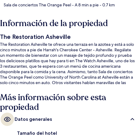
Sala de conciertos The Orange Peel
- A 8 min a pie
- 0.7 km
Información de la propiedad
The Restoration Asheville
The Restoration Asheville te ofrece una terraza en la azotea y está a solo
cinco minutos a pie de Harrah's Cherokee Center - Asheville. Regálate
un momento de bienestar con un masaje de tejido profundo y prueba
los deliciosos platillos que hay para ti en The Watch Asheville, uno de los
3 restaurantes, que te espera con un menú de cocina americana
disponible para la comida y la cena. Asimismo, tanto Sala de conciertos
The Orange Peel como University of North Carolina at Asheville están a
solo cinco minutos en auto. Otros visitantes hablan maravillas de las
amenidades y características como el personal amable y el estado
general de la propiedad.
Más información sobre esta
propiedad
Datos generales
Tamaño del hotel