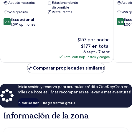
Acepta mascotas
Estacionamiento
Acept
by
Hotel
disponible
IHG
Centro
Wifi gratuito
Restaurantes
Wifi g
Centro
de
9.6
8.8
de
Excepcional
Ashevill
Exc
9.6
8.8
de
de
Asheville
1,091 opiniones
1,00
10,
10,
Excepcional,
Excelent
$157 por noche
1,091
1,004
opiniones
El
opinion
$177 en total
precio
6 sept - 7 sept
actual
Total con impuestos y cargos
es
de
Comparar propiedades similares
$177
Inicia sesión y reserva para acumular crédito OneKeyCash en
miles de hoteles. ¡Más recompensas te llevan a más aventuras!
Iniciar sesión
Registrarme gratis
Información de la zona