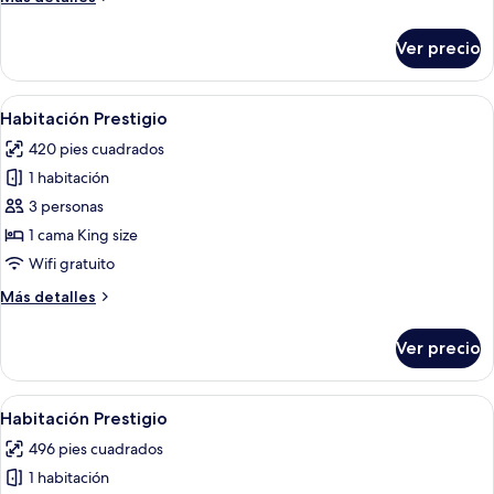
detalles
sobre
Ver precio
Habitación
Prestigio
Abrir
Habitación de hotel moderna con una ca
19
Habitación Prestigio
todas
420 pies cuadrados
las
1 habitación
fotos
de
3 personas
Habitación
1 cama King size
Prestigio
Wifi gratuito
Más
Más detalles
detalles
sobre
Ver precio
Habitación
Prestigio
Abrir
Habitación de hotel con una cama gran
16
Habitación Prestigio
todas
496 pies cuadrados
las
1 habitación
fotos