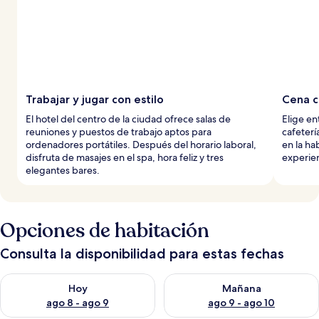
o
s
Trabajar y jugar con estilo
Cena c
El hotel del centro de la ciudad ofrece salas de
Elige en
reuniones y puestos de trabajo aptos para
cafeterí
ordenadores portátiles. Después del horario laboral,
en la ha
disfruta de masajes en el spa, hora feliz y tres
experien
elegantes bares.
Opciones de habitación
Consulta la disponibilidad para estas fechas
Consulta la disponibilidad para hoy ago 8 - ago 9
Consulta la disponibilidad pa
Hoy
Mañana
ago 8 - ago 9
ago 9 - ago 10