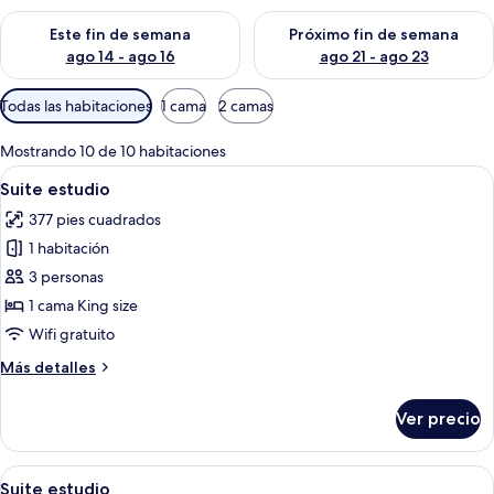
Consulta la disponibilidad para este fin de semana ago 14 - ag
Consulta la disponibilidad pa
Este fin de semana
Próximo fin de semana
ago 14 - ago 16
ago 21 - ago 23
Filtros
Todas las habitaciones
1 cama
2 camas
disponibles
para
Mostrando 10 de 10 habitaciones
las
Abrir
Habitación de hotel moderna con una ca
10
Suite estudio
habitaciones
todas
377 pies cuadrados
las
1 habitación
fotos
de
3 personas
Suite
1 cama King size
estudio
Wifi gratuito
Más
Más detalles
detalles
sobre
Ver precio
Suite
estudio
Abrir
Habitación de hotel con dos camas, un es
7
Suite estudio