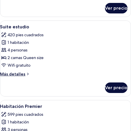
sobre
Ver precio
Suite
estudio
Abrir
Habitación de hotel con dos camas, un 
5
Suite estudio
todas
420 pies cuadrados
las
1 habitación
fotos
de
4 personas
Suite
2 camas Queen size
estudio
Wifi gratuito
Más
Más detalles
detalles
sobre
Ver precio
Suite
estudio
Abrir
Una habitación de hotel moderna con u
15
Habitación Premier
todas
599 pies cuadrados
las
1 habitación
fotos
de
3 personas