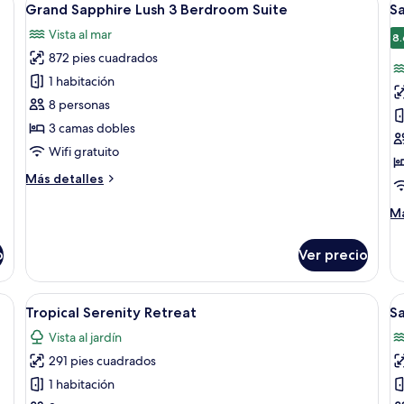
18
Suite
Su
Grand Sapphire Lush 3 Berdroom Suite
S
todas
t
Vista al mar
las
la
8.
872 pies cuadrados
fotos
f
de
d
1 habitación
Grand
S
8 personas
Sapphire
N
3 camas dobles
Lush
Wifi gratuito
3
Más
Más detalles
Berdroom
detalles
Suite
sobre
M
Má
Grand
de
Sapphire
so
o
Ver precio
Lush
Sa
3
Ne
Berdroom
fá, escritorio con televisor, una silla y una planta.
Abrir
Un dormitorio moderno con una cama 
A
Suite
15
Tropical Serenity Retreat
Sa
todas
t
Vista al jardín
las
la
291 pies cuadrados
fotos
f
de
d
1 habitación