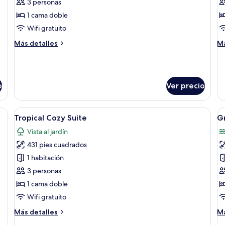
Tropical
S
3 personas
Serenity
S
1 cama doble
Retreat
R
Wifi gratuito
Más
M
Más detalles
Má
detalles
de
sobre
so
Tropical
Sa
Serenity
Se
o
Ver precio
Retreat
Re
una televisión de pantalla plana, un sofá, un sillón, una mesita con una plan
Abrir
Una cama bien hecha con sábanas blan
A
11
Tropical Cozy Suite
G
todas
t
Vista al jardín
las
la
431 pies cuadrados
fotos
f
de
d
1 habitación
Tropical
G
3 personas
Cozy
S
1 cama doble
Suite
N
Wifi gratuito
Más
M
Más detalles
Má
detalles
de