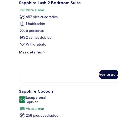
18
Suite
Sapphire Lush 2 Bedroom Suite
todas
Vista al mar
las
657 pies cuadrados
fotos
de
1 habitación
Sapphire
6 personas
Lush
2 camas dobles
2
Wifi gratuito
Bedroom
Más
Más detalles
Suite
detalles
sobre
Sapphire
Lush
Ver preci
2
Bedroom
Suite
Abrir
Habitación de hotel con cama, so
9
Sapphire Cocoon
todas
Excepcional
las
10.0
10.0 de 10
(1
1 opinión
fotos
opinión)
Vista al mar
de
258 pies cuadrados