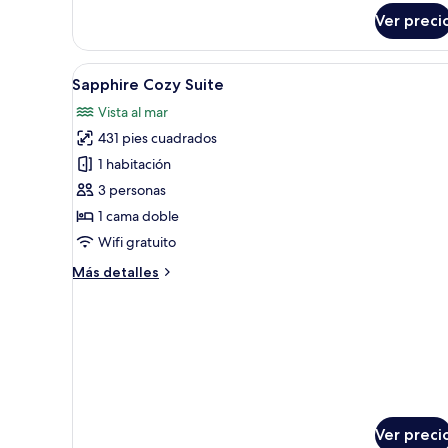
sobre
Ver preci
Grand
Tropical
Nest
Abrir
Una cama bien hecha con sában
15
Sapphire Cozy Suite
todas
Vista al mar
las
431 pies cuadrados
fotos
de
1 habitación
Sapphire
3 personas
Cozy
1 cama doble
Suite
Wifi gratuito
Más
Más detalles
detalles
sobre
Sapphire
Cozy
Suite
Ver preci