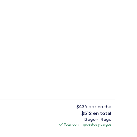
Entrada de la propiedad
ado por la propiedad
$436 por noche
El
$512 en total
precio
13 ago - 14 ago
es; se sirven desayunos, comidas y cenas
Vista desde la habitación
total
Total con impuestos y cargos
es
de