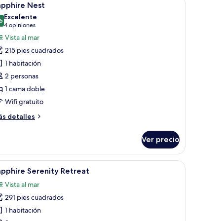
13
ite
apphire Nest
odas
Excelente
s
6
8.6 de 10
(4
4 opiniones
otos
opiniones)
Vista al mar
e
215 pies cuadrados
apphire
1 habitación
est
2 personas
1 cama doble
Wifi gratuito
ás
s detalles
talles
bre
Ver precio
pphire
st
grande, una mesita de noche, una pequeña mesa redonda con un jarrón y co
brir
Una mesa con una planta en maceta, dos sillas
18
pphire Serenity Retreat
odas
Vista al mar
s
291 pies cuadrados
otos
e
1 habitación