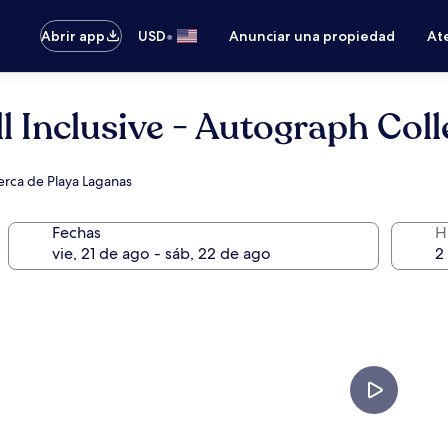
•
Abrir app
USD
Anunciar una propiedad
Ate
l Inclusive - Autograph Coll
 cerca de Playa Laganas
Fechas
H