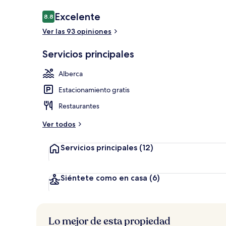
Opiniones
Excelente
8.8
8.8 de 10,
Ver las 93 opiniones
Alberca al air
Servicios principales
Alberca
Estacionamiento gratis
Restaurantes
Ver todos
Servicios principales
(12)
Siéntete como en casa
(6)
Lo mejor de esta propiedad