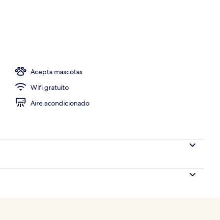
e libre, sombrillas en la alberca y camastros
Acepta mascotas
Wifi gratuito
Aire acondicionado