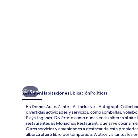
Zante
-
All
Inclusive
-
Autograph
Collection
196+
Resumen
Habitaciones
Ubicación
Políticas
En Domes Aulūs Zante - All Inclusive - Autograph Collectio
divertidas actividades y servicios, como sombrillas, vóleib
Playa Laganas. Diviértete como nunca en su alberca al aire 
restaurantes es Monachus Restaurant, que sirve cocina medi
Otros servicios y amenidades a destacar de esta propiedad d
alberca al aire libre por temporada. A otros visitantes les 