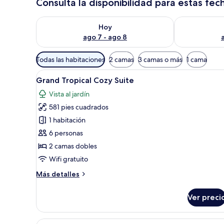
Consulta la disponibilidad para estas fec
Consulta la disponibilidad para hoy ago 7 - ago 8
Consulta la d
Hoy
ago 7 - ago 8
Filtros
Todas las habitaciones
2 camas
3 camas o más
1 cama
disponibles
Abrir
Habitación de hotel con cama, e
para
14
Grand Tropical Cozy Suite
todas
las
Vista al jardín
las
habitaciones
581 pies cuadrados
fotos
de
1 habitación
Grand
6 personas
Tropical
2 camas dobles
Cozy
Wifi gratuito
Suite
Más
Más detalles
detalles
sobre
Ver preci
Grand
Tropical
Cozy
Abrir
Una sala de estar moderna con s