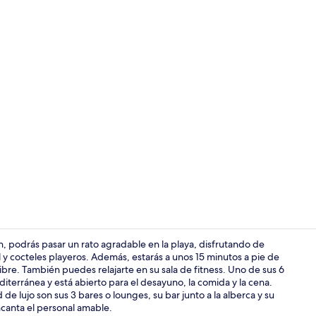
Video realiz
n, podrás pasar un rato agradable en la playa, disfrutando de
ol y cocteles playeros. Además, estarás a unos 15 minutos a pie de
libre. También puedes relajarte en su sala de fitness. Uno de sus 6
6 restaurant
terránea y está abierto para el desayuno, la comida y la cena.
e lujo son sus 3 bares o lounges, su bar junto a la alberca y su
encanta el personal amable.