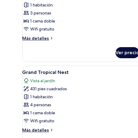
Sapphire
1 habitación
Cocoon
3 personas
1 cama doble
Wifi gratuito
Más
Más detalles
detalles
sobre
Ver preci
Sapphire
Cocoon
Abrir
Una sala de estar moderna con 
15
Grand Tropical Nest
todas
Vista al jardín
las
431 pies cuadrados
fotos
de
1 habitación
Grand
4 personas
Tropical
1 cama doble
Nest
Wifi gratuito
Más
Más detalles
detalles