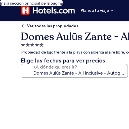
Ir a la sección principal de la página
Planea tu viaje
Ver todas las propiedades
Domes Aulūs Zante - Al
Propiedad
de
Propiedad de lujo frente a la playa con alberca al aire libre,
5.0
Elige las fechas para ver precios
estrellas
¿A dónde quieres ir?
Galería
de
fotos
de
Domes
Aulūs