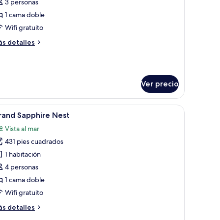
apphire
3 personas
erenity
1 cama doble
etreat
Wifi gratuito
ás
s detalles
talles
bre
pphire
renity
Ver precio
treat
ta y un ventilador de techo.
cas y almohadas a rayas, una lámpara de noche y un cuadro abstracto enma
brir
Un hombre sentado en un banco con vistas a 
15
rand Sapphire Nest
odas
Vista al mar
s
431 pies cuadrados
otos
e
1 habitación
rand
4 personas
apphire
1 cama doble
est
Wifi gratuito
ás
s detalles
talles