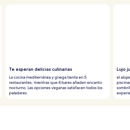
Te esperan delicias culinarias
Lujo j
La cocina mediterránea y griega tienta en 5
el aloj
restaurantes, mientras que 4 bares añaden encanto
piscinas
nocturno. Las opciones veganas satisfacen todos los
sombril
paladares.
experie