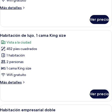
Wifi gratuito
Más
Más detalles
detalles
sobre
Ver precio
Habitación
doble
Deluxe
Abrir
Una habitación de hotel moderna con 
7
Habitación de lujo, 1 cama King size
todas
Vista a la ciudad
las
452 pies cuadrados
fotos
de
1 habitación
Habitación
2 personas
de
1 cama King size
lujo,
Wifi gratuito
1
Más
Más detalles
cama
detalles
King
sobre
Ver precio
size
Habitación
de
lujo,
Abrir
Habitación de hotel con una cama grand
6
1
Habitación empresarial doble