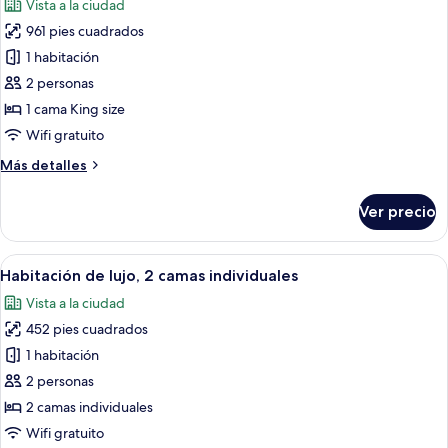
Vista a la ciudad
las
961 pies cuadrados
fotos
de
1 habitación
Suite
2 personas
estudio
1 cama King size
Premier
Wifi gratuito
Más
Más detalles
detalles
sobre
Ver precio
Suite
estudio
Premier
Abrir
Habitación de hotel con dos camas, un
8
Habitación de lujo, 2 camas individuales
todas
Vista a la ciudad
las
452 pies cuadrados
fotos
de
1 habitación
Habitación
2 personas
de
2 camas individuales
lujo,
Wifi gratuito