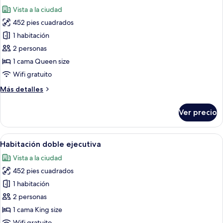
todas
cama
Vista a la ciudad
King
las
size
452 pies cuadrados
fotos
de
1 habitación
Habitación
2 personas
empresarial
1 cama Queen size
doble
Wifi gratuito
Más
Más detalles
detalles
sobre
Ver precio
Habitación
empresarial
doble
Abrir
Una habitación de hotel con una cama 
8
Habitación doble ejecutiva
todas
Vista a la ciudad
las
452 pies cuadrados
fotos
de
1 habitación
Habitación
2 personas
doble
1 cama King size
ejecutiva
Wifi gratuito