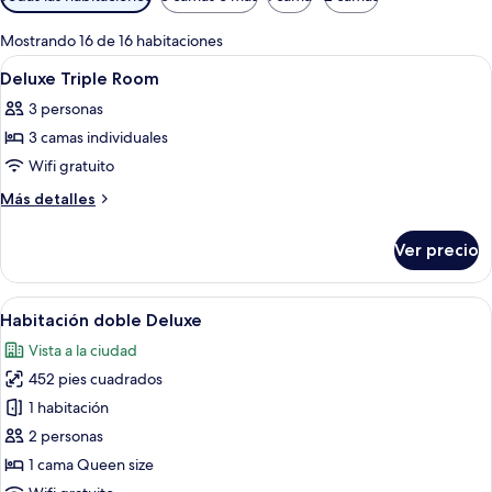
disponibles
para
Mostrando 16 de 16 habitaciones
las
Abrir
Habitación de hotel con dos camas, ves
5
Deluxe Triple Room
habitaciones
todas
3 personas
las
3 camas individuales
fotos
de
Wifi gratuito
Deluxe
Más
Más detalles
Triple
detalles
sobre
Room
Ver precio
Deluxe
Triple
Room
Abrir
Una habitación de hotel con una cama g
6
Habitación doble Deluxe
todas
Vista a la ciudad
las
452 pies cuadrados
fotos
de
1 habitación
Habitación
2 personas
doble
1 cama Queen size
Deluxe