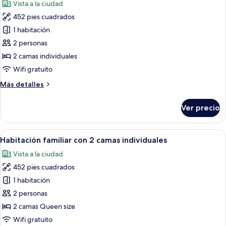
Vista a la ciudad
individuales
las
452 pies cuadrados
fotos
de
1 habitación
Habitación
2 personas
Deluxe
2 camas individuales
con
Wifi gratuito
2
Más
Más detalles
camas
detalles
individuales
sobre
Ver precio
Habitación
Deluxe
con
Abrir
Una habitación de hotel moderna con 
5
2
Habitación familiar con 2 camas individuales
todas
camas
Vista a la ciudad
individuales
las
452 pies cuadrados
fotos
de
1 habitación
Habitación
2 personas
familiar
2 camas Queen size
con
Wifi gratuito