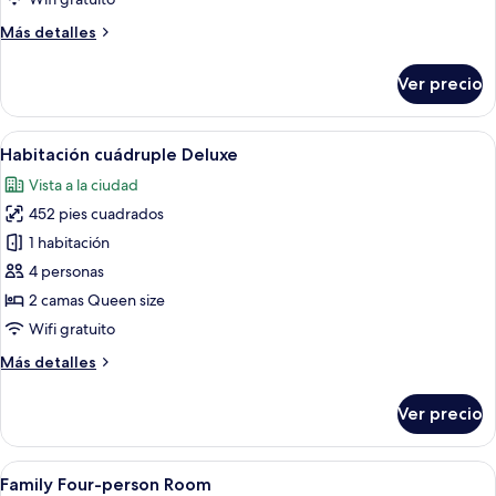
Más
Más detalles
detalles
sobre
Ver precio
Habitación
doble
ejecutiva
Abrir
Habitación de hotel con dos camas, un
5
Habitación cuádruple Deluxe
todas
Vista a la ciudad
las
452 pies cuadrados
fotos
de
1 habitación
Habitación
4 personas
cuádruple
2 camas Queen size
Deluxe
Wifi gratuito
Más
Más detalles
detalles
sobre
Ver precio
Habitación
cuádruple
Deluxe
Abrir
Habitación de hotel con una cama gra
5
Family Four-person Room