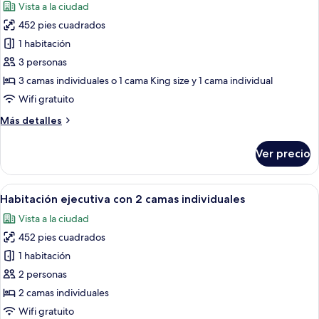
Vista a la ciudad
las
452 pies cuadrados
fotos
de
1 habitación
Habitación
3 personas
triple
3 camas individuales o 1 cama King size y 1 cama individual
Deluxe
Wifi gratuito
Más
Más detalles
detalles
sobre
Ver precio
Habitación
triple
Deluxe
Abrir
Habitación de hotel con dos camas, un e
7
Habitación ejecutiva con 2 camas individuales
todas
Vista a la ciudad
las
452 pies cuadrados
fotos
de
1 habitación
Habitación
2 personas
ejecutiva
2 camas individuales
con
Wifi gratuito