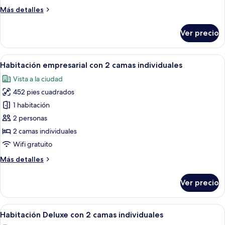
2
Más
Más detalles
camas
detalles
individuales
sobre
Ver precio
Habitación
ejecutiva
con
Abrir
Una habitación de hotel con dos camas, 
6
2
Habitación empresarial con 2 camas individuales
todas
camas
Vista a la ciudad
individuales
las
452 pies cuadrados
fotos
de
1 habitación
Habitación
2 personas
empresarial
2 camas individuales
con
Wifi gratuito
2
Más
Más detalles
camas
detalles
individuales
sobre
Ver precio
Habitación
empresarial
con
Abrir
Una habitación de hotel con dos camas, 
6
2
Habitación Deluxe con 2 camas individuales
todas
camas