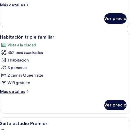
2
Más
Más detalles
camas
detalles
individuales
sobre
Ver precio
Habitación
familiar
con
Abrir
Una habitación de hotel moderna con 
6
2
Habitación triple familiar
todas
camas
Vista a la ciudad
individuales
las
452 pies cuadrados
fotos
de
1 habitación
Habitación
3 personas
triple
2 camas Queen size
familiar
Wifi gratuito
Más
Más detalles
detalles
sobre
Ver precio
Habitación
triple
familiar
Abrir
Una sala de estar con un sofá, una mes
5
Suite estudio Premier
todas