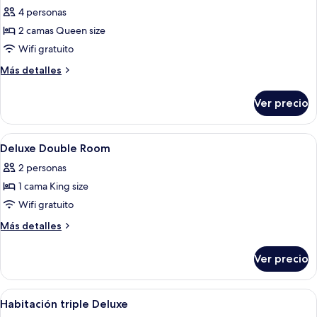
todas
4 personas
las
2 camas Queen size
fotos
de
Wifi gratuito
Family
Más
Más detalles
Four-
detalles
sobre
person
Ver precio
Family
Room
Four-
person
Abrir
Una habitación de hotel con una cama 
6
Room
Deluxe Double Room
todas
2 personas
las
1 cama King size
fotos
de
Wifi gratuito
Deluxe
Más
Más detalles
Double
detalles
sobre
Room
Ver precio
Deluxe
Double
Room
Abrir
Habitación de hotel con dos camas, te
5
Habitación triple Deluxe
todas