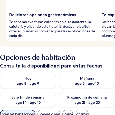
Deliciosas opciones gastronómicas
Te esp
Te esperan aventuras culinarias en el restaurante, la
Las bañe
cafetería y el bar de este hotel. El desayuno buffet
elevan l
ofrece un sabroso comienzo para las exploraciones de
con rop
cada día.
plumas 
Opciones de habitación
Consulta la disponibilidad para estas fechas
Consulta la disponibilidad para hoy ago 8 - ago 9
Consulta la disponibilidad pa
Hoy
Mañana
ago 8 - ago 9
ago 9 - ago 10
Consulta la disponibilidad para este fin de semana ago 14 - ag
Consulta la disponibilidad pa
Este fin de semana
Próximo fin de semana
ago 14 - ago 16
ago 21 - ago 23
Filtros
Todas las habitaciones
3 camas o más
1 cama
2 camas