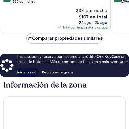
de
de
1,385 opiniones
1,59
10,
10,
$101 por noche
Magnífico,
Excepcio
El
$107 en total
1,385
1,596
precio
opiniones
opinion
24 ago - 25 ago
actual
Total con impuestos y cargos
es
de
Comparar propiedades similares
$107
Inicia sesión y reserva para acumular crédito OneKeyCash en
miles de hoteles. ¡Más recompensas te llevan a más aventuras!
Iniciar sesión
Registrarme gratis
Información de la zona