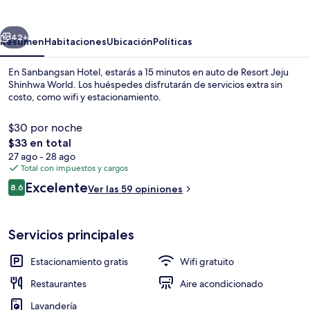
erior
Siguiente
42+
Resumen
Habitaciones
Ubicación
Políticas
En Sanbangsan Hotel, estarás a 15 minutos en auto de Resort Jeju
Shinhwa World. Los huéspedes disfrutarán de servicios extra sin
costo, como wifi y estacionamiento.
$30 por noche
El
$33 en total
precio
27 ago - 28 ago
total
Total con impuestos y cargos
es
Opiniones
Excelente
Lobby
8.6
Ver las 59 opiniones
de
8.6 de 10,
$33
Servicios principales
Estacionamiento gratis
Wifi gratuito
Restaurantes
Aire acondicionado
Lavandería