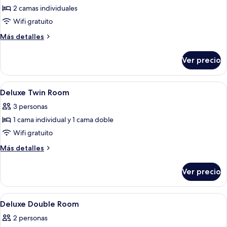
2 camas individuales
fotos
de
Wifi gratuito
Standard
Más
Más detalles
Twin
detalles
sobre
Room
Ver precio
Standard
Twin
Room
Abrir
Ropa de cama de alta calidad, escritor
6
Deluxe Twin Room
todas
3 personas
las
1 cama individual y 1 cama doble
fotos
de
Wifi gratuito
Deluxe
Más
Más detalles
Twin
detalles
sobre
Room
Ver precio
Deluxe
Twin
Room
Abrir
Ropa de cama de alta calidad, escritor
2
Deluxe Double Room
todas
2 personas
las