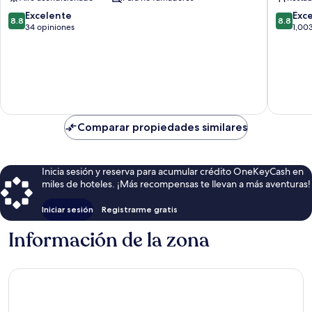
Hotels
&
8.8
8.8
Excelente
Exc
8.8
8.8
Resorts
de
de
34 opiniones
1,00
Andeok
10,
10,
Excelente,
Excelent
34
1,003
opiniones
opinion
Comparar propiedades similares
Inicia sesión y reserva para acumular crédito OneKeyCash en
miles de hoteles. ¡Más recompensas te llevan a más aventuras!
Iniciar sesión
Registrarme gratis
Información de la zona