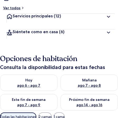
Ver todos
Servicios principales
(12)
Siéntete como en casa
(6)
Opciones de habitación
Consulta la disponibilidad para estas fechas
Consulta la disponibilidad para hoy ago 6 - ago 7
Consulta la disponibilidad pa
Hoy
Mañana
ago 6 - ago 7
ago 7 - ago 8
Consulta la disponibilidad para este fin de semana ago 7 - ag
Consulta la disponibilidad par
Este fin de semana
Próximo fin de semana
ago 7 - ago 9
ago 14 - ago 16
Filtros
Todas las habitaciones
2 camas
1 cama