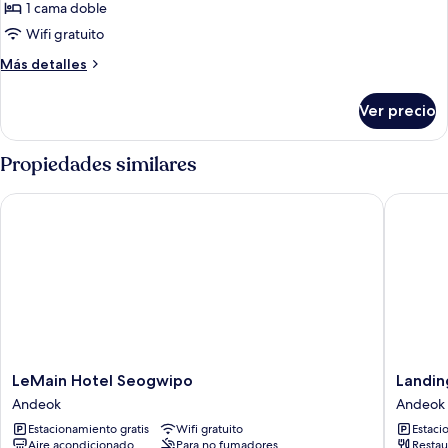
1 cama doble
fotos
de
Wifi gratuito
Deluxe
Más
Más detalles
Double
detalles
sobre
Room
Ver precio
Deluxe
Double
Room
Propiedades similares
LeMain Hotel Seogwipo
Landing 
LeMain
Landing
LeMain Hotel Seogwipo
Landin
Hotel
Jeju
Andeok
Andeok
Seogwipo
Shinhwa
Estacionamiento gratis
Wifi gratuito
Estaci
Andeok
World
Aire acondicionado
Para no fumadores
Restau