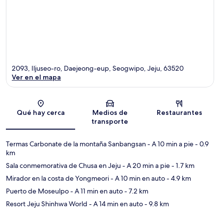
2093, Iljuseo-ro, Daejeong-eup, Seogwipo, Jeju, 63520
Ver en el mapa
Sección del mapa
Qué hay cerca
Medios de
Restaurantes
transporte
Termas Carbonate de la montaña Sanbangsan
- A 10 min a pie
- 0.9
km
Sala conmemorativa de Chusa en Jeju
- A 20 min a pie
- 1.7 km
Mirador en la costa de Yongmeori
- A 10 min en auto
- 4.9 km
Puerto de Moseulpo
- A 11 min en auto
- 7.2 km
Resort Jeju Shinhwa World
- A 14 min en auto
- 9.8 km