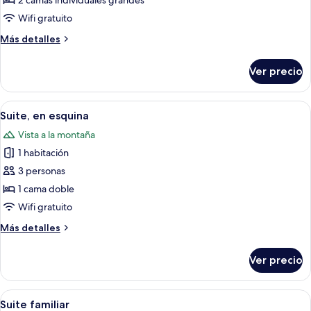
2 camas individuales grandes
estándar
Wifi gratuito
con
Más
Más detalles
2
detalles
camas
sobre
Ver precio
Habitación
individuales
estándar
con
Abrir
Habitación de hotel con cama, una mesit
1
2
Suite, en esquina
todas
camas
Vista a la montaña
individuales
las
1 habitación
fotos
de
3 personas
Suite,
1 cama doble
en
Wifi gratuito
esquina
Más
Más detalles
detalles
sobre
Ver precio
Suite,
en
esquina
Abrir
Una habitación de hotel moderna con 
1
Suite familiar