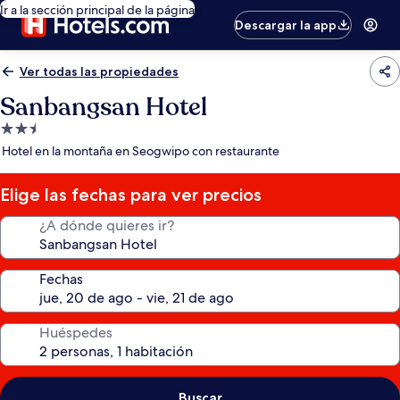
Ir a la sección principal de la página
Descargar la app
Ver todas las propiedades
Sanbangsan Hotel
Propiedad
de
Hotel en la montaña en Seogwipo con restaurante
2.5
estrellas
Elige las fechas para ver precios
¿A dónde quieres ir?
Fechas
Huéspedes
Buscar