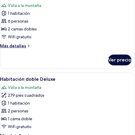
todas
Vista a la montaña
las
1 habitación
fotos
de
6 personas
Suite
2 camas dobles
familiar
Wifi gratuito
Más
Más detalles
detalles
sobre
Ver precio
Suite
familiar
Abrir
Una habitación de hotel moderna con 
4
Habitación doble Deluxe
todas
Vista a la montaña
las
279 pies cuadrados
fotos
de
1 habitación
Habitación
2 personas
doble
1 cama doble
Deluxe
Wifi gratuito