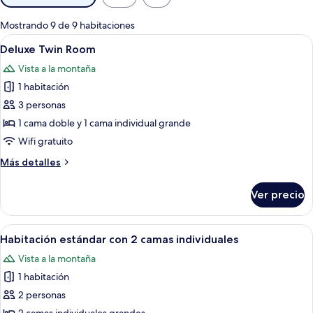
disponibles
para
Mostrando 9 de 9 habitaciones
las
Abrir
Habitación de hotel con dos camas, un e
5
Deluxe Twin Room
habitaciones
todas
Vista a la montaña
las
1 habitación
fotos
de
3 personas
Deluxe
1 cama doble y 1 cama individual grande
Twin
Wifi gratuito
Room
Más
Más detalles
detalles
sobre
Ver precio
Deluxe
Twin
Room
Abrir
Un balcón con dos sillones verdes tap
3
Habitación estándar con 2 camas individuales
todas
Vista a la montaña
las
1 habitación
fotos
de
2 personas
Habitación