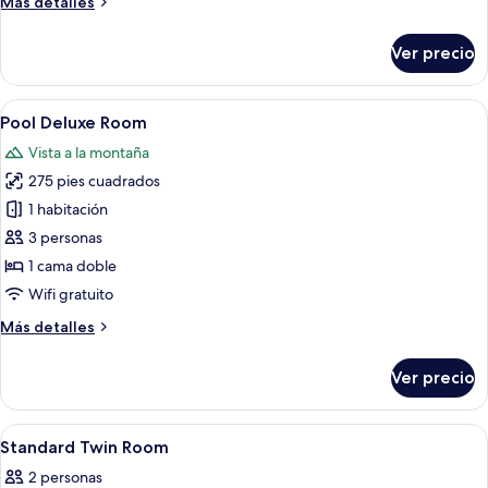
Más
Más detalles
detalles
sobre
Ver precio
Habitación
doble
Deluxe
Abrir
Una piscina con mosaicos azules, una 
1
Pool Deluxe Room
todas
Vista a la montaña
las
275 pies cuadrados
fotos
de
1 habitación
Pool
3 personas
Deluxe
1 cama doble
Room
Wifi gratuito
Más
Más detalles
detalles
sobre
Ver precio
Pool
Deluxe
Room
Abrir
Ropa de cama de alta calidad, escritor
5
Standard Twin Room
todas
2 personas
las