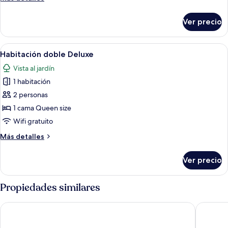
detalles
sobre
Ver precio
Habitación
estándar
Abrir
Un dormitorio con cama, escritorio, tel
3
Habitación doble Deluxe
todas
Vista al jardín
las
1 habitación
fotos
de
2 personas
Habitación
1 cama Queen size
doble
Wifi gratuito
Deluxe
Más
Más detalles
detalles
sobre
Ver precio
Habitación
doble
Deluxe
Propiedades similares
Hotel Maria Rosaria
Club Hot