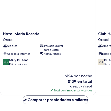
Hotel
Club
Hotel Maria Rosaria
Club H
Maria
Hotel
Orosei
Orosei
Rosaria
Marina
Alberca
Traslado del/al
Alberc
Orosei
Beach
aeropuerto
Orosei
Acceso a internet
Restaurantes
Estaci
8.2
7.4
Muy bueno
Bue
8.2
7.4
de
de
187 opiniones
76 o
10,
10,
Muy
Bueno,
$124 por noche
bueno,
76
El
$139 en total
187
opinion
precio
6 sept - 7 sept
opiniones
actual
Total con impuestos y cargos
es
de
Comparar propiedades similares
$139