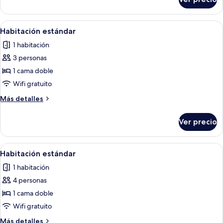
Habitación
estándar
Abrir
Habitación de hotel con cama, una mesi
5
Habitación estándar
todas
1 habitación
las
3 personas
fotos
de
1 cama doble
Habitación
Wifi gratuito
estándar
Más
Más detalles
detalles
sobre
Ver precio
Habitación
estándar
Abrir
Habitación de hotel con cama, una mesi
5
Habitación estándar
todas
1 habitación
las
4 personas
fotos
de
1 cama doble
Habitación
Wifi gratuito
estándar
Más
Más detalles