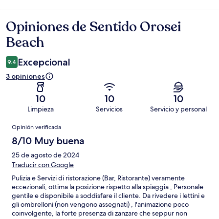
Opiniones de Sentido Orosei
Opiniones
Beach
Excepcional
9.4
3 opiniones
10
10
10
Limpieza
Servicios
Servicio y personal
Opiniones
Opinión verificada
8/10 Muy buena
25 de agosto de 2024
Traducir con Google
Pulizia e Servizi di ristorazione (Bar, Ristorante) veramente
eccezionali, ottima la posizione rispetto alla spiaggia , Personale
gentile e disponibile a soddisfare il cliente. Da rivedere i lettini e
gli ombrelloni (non vengono assegnati) , l'animazione poco
coinvolgente, la forte presenza di zanzare che seppur non