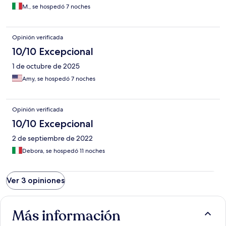
infastidiscono il soggiorno (siamo comunque immerso nel.verde)
M., se hospedó 7 noches
, sono tante e andrebbe ricercata una soluzione definitiva.
Opinión verificada
10/10 Excepcional
1 de octubre de 2025
Amy, se hospedó 7 noches
Opinión verificada
10/10 Excepcional
2 de septiembre de 2022
Debora, se hospedó 11 noches
Ver 3 opiniones
Más información