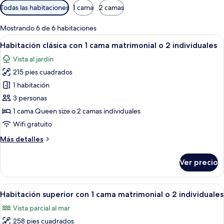
Filtros
Todas las habitaciones
1 cama
2 camas
disponibles
para
Mostrando 6 de 6 habitaciones
las
Abrir
Minibar, caja de seguridad en la habita
8
Habitación clásica con 1 cama matrimonial o 2 individuales
habitaciones
todas
Vista al jardín
las
215 pies cuadrados
fotos
de
1 habitación
Habitación
3 personas
clásica
1 cama Queen size o 2 camas individuales
con
Wifi gratuito
1
Más
Más detalles
cama
detalles
matrimonial
sobre
Ver precio
o
Habitación
clásica
2
con
Abrir
Un dormitorio con cama, televisor sob
individuales
6
1
Habitación superior con 1 cama matrimonial o 2 individuales
todas
cama
Vista parcial al mar
matrimonial
las
o
258 pies cuadrados
fotos