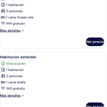
2
de
1 habitación
individuales
Habitación
2 personas
superior
1 cama Queen size
con
Wifi gratuito
1
Más
Más detalles
cama
detalles
matrimonial
sobre
Ver precio
o
Habitación
superior
2
con
Abrir
Habitación de hotel con cama, una mesi
individuales
5
1
Habitación estándar
todas
cama
Vista al jardín
matrimonial
las
o
1 habitación
fotos
2
de
2 personas
individuales
Habitación
1 cama doble
estándar
Wifi gratuito
Más
Más detalles
detalles
sobre
Ver precio