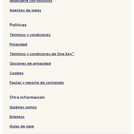
1
m
N
t
S
/
Anunciarte con nosotros
8
2
o
o
C
Agentes de viajes
6
1
2
s
l
h
9
3
A
u
1
0
l
b
Políticas
2
i
M
n
a
Términos y condiciones
o
r
s
i
Privacidad
n
a
Términos y condiciones de One Key™
G
Opciones de privacidad
a
r
Cookies
Pautas y reporte de contenido
Otra información
Quiénes somos
Empleos
Guías de viaje