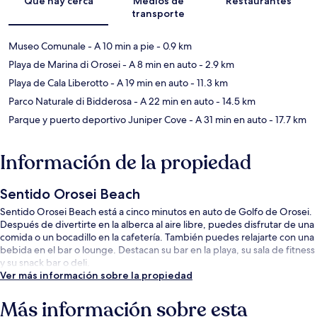
Qué hay cerca
Medios de
Restaurantes
transporte
Museo Comunale
- A 10 min a pie
- 0.9 km
Playa de Marina di Orosei
- A 8 min en auto
- 2.9 km
Playa de Cala Liberotto
- A 19 min en auto
- 11.3 km
Parco Naturale di Bidderosa
- A 22 min en auto
- 14.5 km
Parque y puerto deportivo Juniper Cove
- A 31 min en auto
- 17.7 km
Información de la propiedad
Sentido Orosei Beach
Sentido Orosei Beach está a cinco minutos en auto de Golfo de Orosei.
Después de divertirte en la alberca al aire libre, puedes disfrutar de una
comida o un bocadillo en la cafetería. También puedes relajarte con una
bebida en el bar o lounge. Destacan su bar en la playa, su sala de fitness
y su snack bar o deli.
Ver más información sobre la propiedad
Más información sobre esta