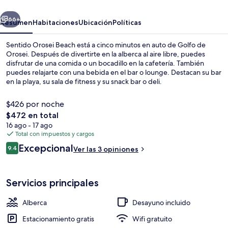
erior
Siguiente
66+
Resumen
Habitaciones
Ubicación
Políticas
Sentido Orosei Beach está a cinco minutos en auto de Golfo de
Orosei. Después de divertirte en la alberca al aire libre, puedes
disfrutar de una comida o un bocadillo en la cafetería. También
puedes relajarte con una bebida en el bar o lounge. Destacan su bar
en la playa, su sala de fitness y su snack bar o deli.
$426 por noche
El
$472 en total
precio
16 ago - 17 ago
Playa privada, playa de arena blanca, 
total
Total con impuestos y cargos
es
Opiniones
Excepcional
9.4
Ver las 3 opiniones
de
9.4 de 10,
$472
Servicios principales
Alberca
Desayuno incluido
Estacionamiento gratis
Wifi gratuito