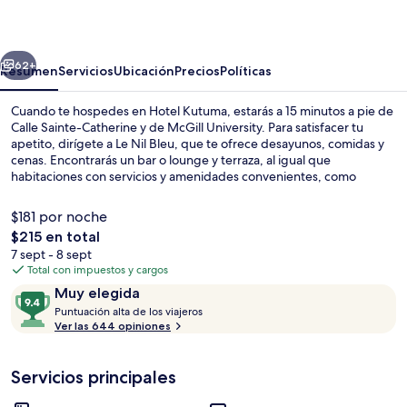
erior
Siguiente
62+
Resumen
Servicios
Ubicación
Precios
Políticas
Cuando te hospedes en Hotel Kutuma, estarás a 15 minutos a pie de
Calle Sainte-Catherine y de McGill University. Para satisfacer tu
apetito, dirígete a Le Nil Bleu, que te ofrece desayunos, comidas y
cenas. Encontrarás un bar o lounge y terraza, al igual que
habitaciones con servicios y amenidades convenientes, como
refrigerador y microondas. Otros visitantes hablan maravillas de las
amenidades y características como el personal amable. Hay
$181 por noche
opciones de transporte público a una corta distancia a pie: Estación
El
$215 en total
de metro de Sherbrooke está a 4 minutos y Estación de metro de
precio
7 sept - 8 sept
Berri-UQAM está a 11 minutos.
Se sirven desayunos, comidas, cenas y
total
Total con impuestos y cargos
es
Opiniones
9.4
Muy elegida
de
P
de
Puntuación alta de los viajeros
$215
u
Ver las 644 opiniones
10,
n
Muy
t
elegida
Servicios principales
u
a