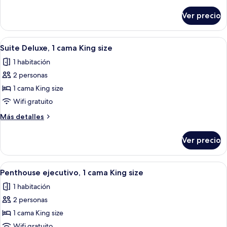
junior,
detalles
sobre
1
Ver precio
Suite
cama
junior,
King
1
Abrir
Un dormitorio moderno con pared de l
11
size
cama
Suite Deluxe, 1 cama King size
todas
King
1 habitación
size
las
2 personas
fotos
de
1 cama King size
Suite
Wifi gratuito
Deluxe,
Más
Más detalles
1
detalles
cama
sobre
Ver precio
Suite
King
Deluxe,
size
1
Abrir
Una habitación de hotel moderna con 
9
cama
Penthouse ejecutivo, 1 cama King size
todas
King
1 habitación
size
las
2 personas
fotos
de
1 cama King size
Penthouse
Wifi gratuito