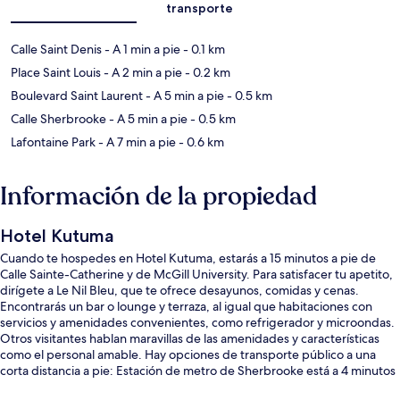
transporte
Calle Saint Denis
- A 1 min a pie
- 0.1 km
Place Saint Louis
- A 2 min a pie
- 0.2 km
Boulevard Saint Laurent
- A 5 min a pie
- 0.5 km
Calle Sherbrooke
- A 5 min a pie
- 0.5 km
Lafontaine Park
- A 7 min a pie
- 0.6 km
Información de la propiedad
Hotel Kutuma
Cuando te hospedes en Hotel Kutuma, estarás a 15 minutos a pie de
Calle Sainte-Catherine y de McGill University. Para satisfacer tu apetito,
dirígete a Le Nil Bleu, que te ofrece desayunos, comidas y cenas.
Encontrarás un bar o lounge y terraza, al igual que habitaciones con
servicios y amenidades convenientes, como refrigerador y microondas.
Otros visitantes hablan maravillas de las amenidades y características
como el personal amable. Hay opciones de transporte público a una
corta distancia a pie: Estación de metro de Sherbrooke está a 4 minutos
y Estación de metro de Berri-UQAM está a 11 minutos.