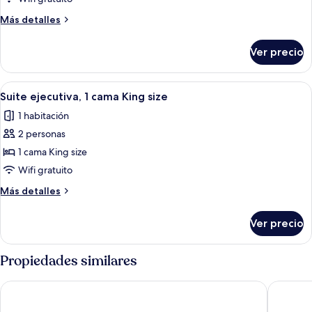
ejecutivo,
Más
Más detalles
1
detalles
cama
sobre
Ver precio
Penthouse
King
ejecutivo,
size
1
Abrir
Habitación de hotel con pared de ladr
13
cama
Suite ejecutiva, 1 cama King size
todas
King
1 habitación
size
las
2 personas
fotos
de
1 cama King size
Suite
Wifi gratuito
ejecutiva,
Más
Más detalles
1
detalles
cama
sobre
Ver precio
Suite
King
ejecutiva,
size
1
Propiedades similares
cama
King
HOTEL 10
Hôtel S
size