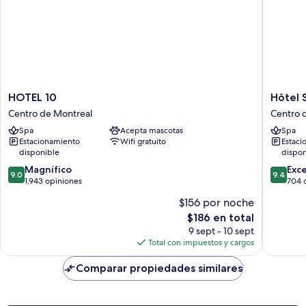
HOTEL
Hôtel
HOTEL 10
Hôtel 
10
St-
Centro de Montreal
Centro 
Centro
Thomas
Spa
Acepta mascotas
Spa
de
Centro
Estacionamiento
Wifi gratuito
Estaci
Montreal
de
disponible
dispon
Montrea
9.0
9.4
Magnífico
Exc
9.0
9.4
de
de
1,943 opiniones
704 
10,
10,
$156 por noche
Magnífico,
Excepcio
El
$186 en total
1,943
704
precio
opiniones
opinion
9 sept - 10 sept
actual
Total con impuestos y cargos
es
de
Comparar propiedades similares
$186