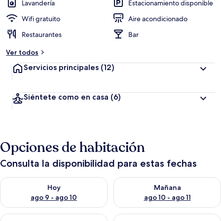
c
Lavandería
Estacionamiento disponible
i
ó
Wifi gratuito
Aire acondicionado
n
Restaurantes
Bar
a
Ver todos
l
t
Servicios principales
(12)
a
d
Siéntete como en casa
(6)
e
l
o
s
Opciones de habitación
v
i
Consulta la disponibilidad para estas fechas
a
j
Consulta la disponibilidad para hoy ago 9 - ago 10
Consulta la disponibilidad par
e
Hoy
Mañana
r
ago 9 - ago 10
ago 10 - ago 11
o
s
Consulta la disponibilidad para este fin de semana ago 14 - ag
Consulta la disponibilidad pa