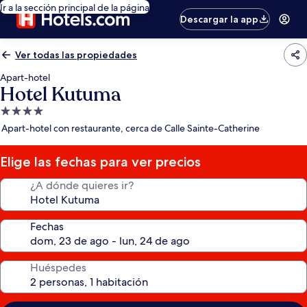
Ir a la sección principal de la página
Descargar la app
Ver todas las propiedades
Apart-hotel
Hotel Kutuma
Propiedad
de
Apart-hotel con restaurante, cerca de Calle Sainte-Catherine
4.0
estrellas
Elige las fechas para ver precios
¿A dónde quieres ir?
Fechas
Huéspedes