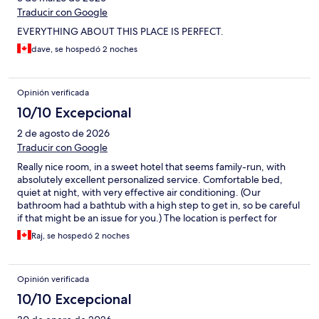
Traducir con Google
EVERYTHING ABOUT THIS PLACE IS PERFECT.
dave, se hospedó 2 noches
Opinión verificada
10/10 Excepcional
2 de agosto de 2026
Traducir con Google
Really nice room, in a sweet hotel that seems family-run, with
absolutely excellent personalized service. Comfortable bed,
quiet at night, with very effective air conditioning. (Our
bathroom had a bathtub with a high step to get in, so be careful
if that might be an issue for you.) The location is perfect for
exploring the nearby restaurants (we ate next door at Blue Nile -
Raj, se hospedó 2 noches
delicious! - and L’Express, just down the street), the shopping
districts, and the parks, with easy access to downtown and Old
Montreal as well. Overall, very highly recommended, and I hope
Opinión verificada
we visit Montreal again soon so we can stay here again.
10/10 Excepcional