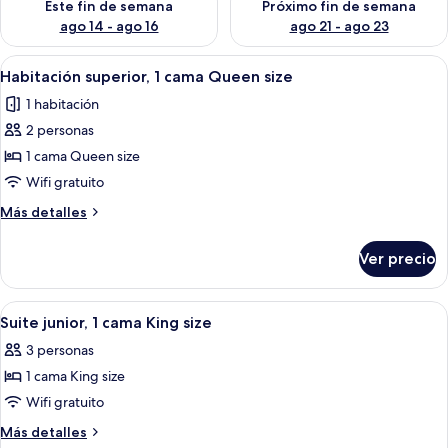
Este fin de semana
Próximo fin de semana
ago 14 - ago 16
ago 21 - ago 23
Abrir
Una habitación de hotel moderna con
14
Habitación superior, 1 cama Queen size
todas
1 habitación
las
2 personas
fotos
de
1 cama Queen size
Habitación
Wifi gratuito
superior,
Más
Más detalles
1
detalles
cama
sobre
Ver precio
Habitación
Queen
superior,
size
1
Abrir
Una habitación de hotel moderna con so
9
cama
Suite junior, 1 cama King size
todas
Queen
3 personas
size
las
1 cama King size
fotos
de
Wifi gratuito
Suite
Más
Más detalles