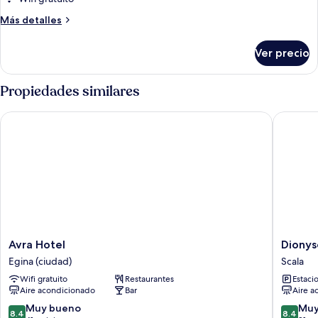
doble
Más
Más detalles
estándar
detalles
sobre
Ver precio
Habitación
doble
estándar
Propiedades similares
Avra Hotel
Dionysos
Avra
Dionyso
Avra Hotel
Dionys
Hotel
Hotel
Egina (ciudad)
Scala
Egina
Scala
Wifi gratuito
Restaurantes
Estaci
(ciudad)
Aire acondicionado
Bar
Aire a
8.4
8.4
Muy bueno
Muy
8.4
8.4