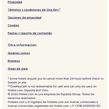
e
Privacidad
a
c
Términos y condiciones de One Key™
h
Opciones de privacidad
Cookies
Pautas y reporte de contenido
Otra información
Quiénes somos
Empleos
Guías de viaje
* Some hotels require you to cancel more than 24 hours before check-in.
Details on site.
**OneKeyCash is not redeemable for cash and can only be used on
Hotels.com, Expedia and Vrbo.
© 2026 Hotels.com es una empresa de Expedia Group. Todos los
derechos reservados.
Hoteles.com y el logotipo de Hoteles.com son marcas comerciales o
marcas comerciales registradas de Hotels.com, L.P. CST# 2029030-50.