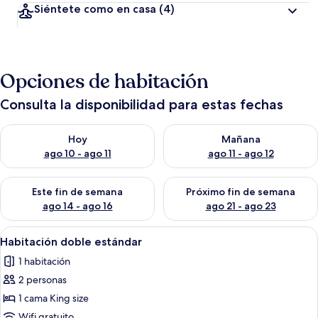
Siéntete como en casa
(4)
Opciones de habitación
Consulta la disponibilidad para estas fechas
Consulta la disponibilidad para hoy ago 10 - ago 11
Consulta la disponibilidad par
Hoy
Mañana
ago 10 - ago 11
ago 11 - ago 12
Consulta la disponibilidad para este fin de semana ago 14 - ag
Consulta la disponibilidad pa
Este fin de semana
Próximo fin de semana
ago 14 - ago 16
ago 21 - ago 23
Abrir
Habitación de hotel con una cama gran
5
Habitación doble estándar
todas
1 habitación
las
2 personas
fotos
de
1 cama King size
Habitación
Wifi gratuito