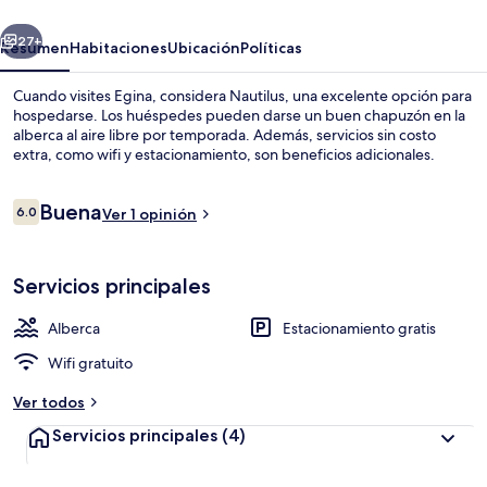
erior
Siguiente
27+
Resumen
Habitaciones
Ubicación
Políticas
Cuando visites Egina, considera Nautilus, una excelente opción para
hospedarse. Los huéspedes pueden darse un buen chapuzón en la
alberca al aire libre por temporada. Además, servicios sin costo
extra, como wifi y estacionamiento, son beneficios adicionales.
Opiniones
Buena
6.0
Ver 1 opinión
6.0 de 10,
Exterior
Servicios principales
Alberca
Estacionamiento gratis
Wifi gratuito
Ver todos
Servicios principales
(4)