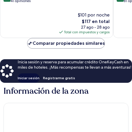
de
de
41 opiniones
81 o
10,
10,
Muy
Muy
$101 por noche
bueno,
bueno,
El
$117 en total
41
81
precio
27 ago - 28 ago
opiniones
opinion
actual
Total con impuestos y cargos
es
de
Comparar propiedades similares
$117
Inicia sesión y reserva para acumular crédito OneKeyCash en
miles de hoteles. ¡Más recompensas te llevan a más aventuras!
Iniciar sesión
Registrarme gratis
Información de la zona