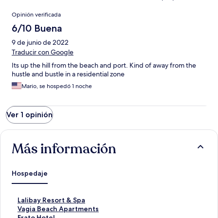
Opiniones
Opinión verificada
6/10 Buena
9 de junio de 2022
Traducir con Google
Its up the hill from the beach and port. Kind of away from the
hustle and bustle in a residential zone
Mario, se hospedó 1 noche
Ver 1 opinión
Más información
Hospedaje
E
Lalibay Resort & Spa
n
E
Vagia Beach Apartments
l
n
E
Erato Hotel