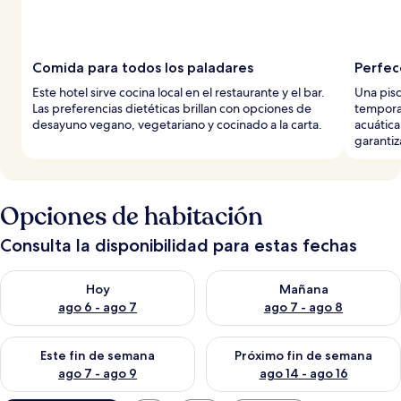
Comida para todos los paladares
Perfecc
Este hotel sirve cocina local en el restaurante y el bar.
Una pisc
Las preferencias dietéticas brillan con opciones de
temporad
desayuno vegano, vegetariano y cocinado a la carta.
acuática
garantiz
Opciones de habitación
Consulta la disponibilidad para estas fechas
Consulta la disponibilidad para hoy ago 6 - ago 7
Consulta la disponibilidad pa
Hoy
Mañana
ago 6 - ago 7
ago 7 - ago 8
Consulta la disponibilidad para este fin de semana ago 7 - ag
Consulta la disponibilidad par
Este fin de semana
Próximo fin de semana
ago 7 - ago 9
ago 14 - ago 16