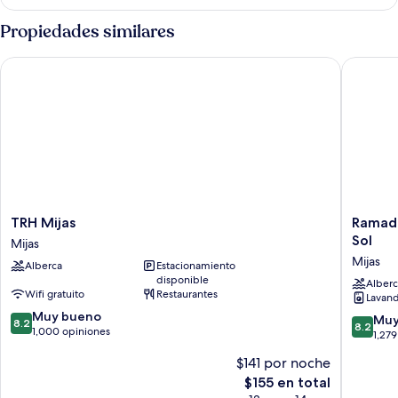
Propiedades similares
TRH Mijas
Ramada H
TRH
Ramada
TRH Mijas
Ramada
Mijas
Hotel
Sol
Mijas
Mijas
&
Mijas
Alberca
Estacionamiento
Suites
disponible
by
Alberc
Wifi gratuito
Restaurantes
Lavand
Wyndh
8.2
Muy bueno
Costa
8.2
Muy
8.2
8.2
de
1,000 opiniones
del
de
1,279
10,
Sol
10,
$141 por noche
Muy
Mijas
Muy
bueno,
El
$155 en total
bueno,
1,000
precio