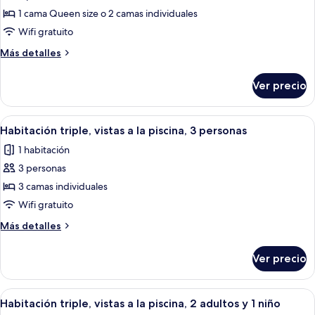
de
1 cama Queen size o 2 camas individuales
Habitación
Wifi gratuito
doble,
Más
Más detalles
vista
detalles
a
sobre
Ver precio
Habitación
la
doble,
alberca
vista
Abrir
Una habitación de hotel con una cama 
9
a
Habitación triple, vistas a la piscina, 3 personas
todas
la
1 habitación
alberca
las
3 personas
fotos
de
3 camas individuales
Habitación
Wifi gratuito
triple,
Más
Más detalles
vistas
detalles
a
sobre
Ver precio
Habitación
la
triple,
piscina,
vistas
Abrir
Una habitación de hotel con una cama 
3
9
a
Habitación triple, vistas a la piscina, 2 adultos y 1 niño
todas
la