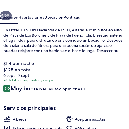
Hacienda
de
erior
Siguiente
Mijas
69+
Resumen
Habitaciones
Ubicación
Políticas
En Hotel ILUNION Hacienda de Mijas, estarás a 15 minutos en auto
de Playa de Los Boliches y de Playa de Fuengirola. El restaurante es
el lugar ideal para disfrutar de una comida o un bocadillo. Después
de visitar la sala de fitness para una buena sesión de ejercicio,
puedes relajarte con una bebida en el bar o lounge. Destacan su
alberca techada, su bar junto a la alberca y su sauna. Otros visitantes
hablan maravillas de las amenidades y características como el
$114 por noche
personal amable.
El
$125 en total
precio
6 sept - 7 sept
Terraza o patio
total
Total con impuestos y cargos
es
Opiniones
Muy buena
8.0
Ver las 746 opiniones
de
8.0 de 10,
$125
Servicios principales
Alberca
Acepta mascotas
Estacionamiento disponible
Wifi gratuito