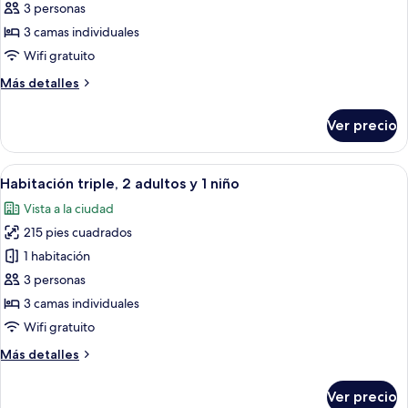
Habitación
3 personas
triple,
3 camas individuales
3
Wifi gratuito
personas
Más
Más detalles
detalles
sobre
Ver precio
Habitación
triple,
3
Abrir
Habitación de hotel con cama doble, u
5
personas
Habitación triple, 2 adultos y 1 niño
todas
Vista a la ciudad
las
215 pies cuadrados
fotos
de
1 habitación
Habitación
3 personas
triple,
3 camas individuales
2
Wifi gratuito
adultos
Más
Más detalles
y
detalles
1
sobre
Ver precio
niño
Habitación