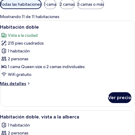
Filtros
Todas las habitaciones
1 cama
2 camas
3 camas o más
disponibles
para
Mostrando 11 de 11 habitaciones
las
Abrir
Habitación de hotel con una cama grande
5
Habitación doble
habitaciones
todas
Vista a la ciudad
las
215 pies cuadrados
fotos
de
1 habitación
Habitación
2 personas
doble
1 cama Queen size o 2 camas individuales
Wifi gratuito
Más
Más detalles
detalles
sobre
Ver precio
Habitación
doble
Abrir
Una habitación de hotel con una cama 
9
Habitación doble, vista a la alberca
todas
1 habitación
las
2 personas
fotos