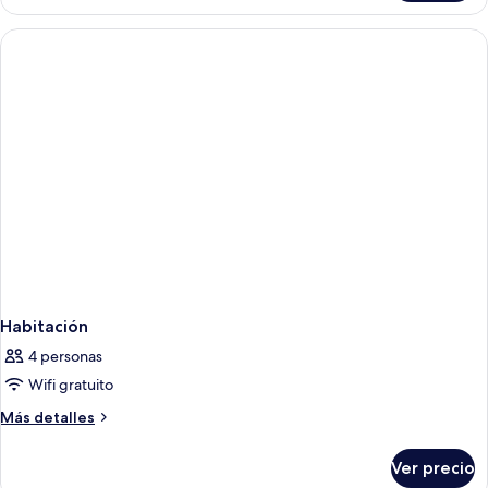
Habitación
4 personas
Wifi gratuito
Más
Más detalles
detalles
sobre
Ver precio
Habitación