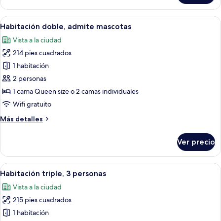
doble
con
Abrir
Habitación de hotel con una cama gran
5
mirador
Habitación doble, admite mascotas
todas
Vista a la ciudad
las
214 pies cuadrados
fotos
de
1 habitación
Habitación
2 personas
doble,
1 cama Queen size o 2 camas individuales
admite
Wifi gratuito
mascotas
Más
Más detalles
detalles
sobre
Ver precio
Habitación
doble,
admite
Abrir
Habitación de hotel con cama doble, u
5
mascotas
Habitación triple, 3 personas
todas
Vista a la ciudad
las
215 pies cuadrados
fotos
de
1 habitación