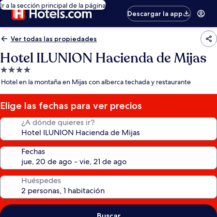
Ir a la sección principal de la página
Descargar la app
Ver todas las propiedades
Hotel ILUNION Hacienda de Mijas
Propiedad
de
Hotel en la montaña en Mijas con alberca techada y restaurante
4.0
estrellas
Elige las fechas para ver precios
¿A dónde quieres ir?
Fechas
Huéspedes
Buscar