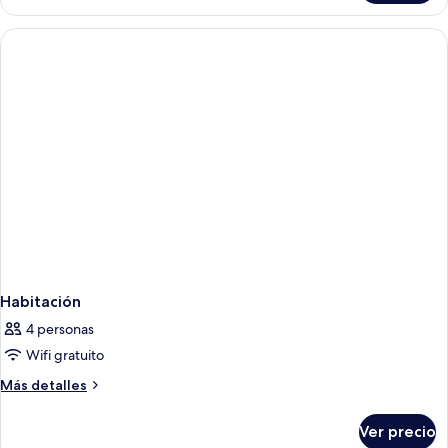
Habitación
4 personas
Wifi gratuito
Más
Más detalles
detalles
sobre
Ver precio
Habitación