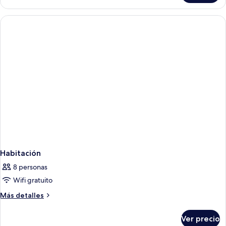
triple,
2
adultos
y
1
niño
Habitación
8 personas
Wifi gratuito
Más
Más detalles
detalles
sobre
Ver precio
Habitación