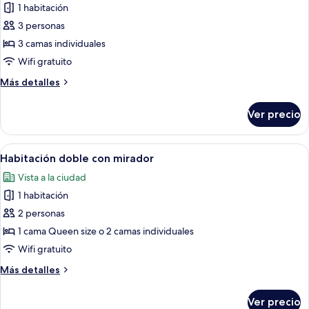
personas
1 habitación
piscina,
las
3
3 personas
fotos
personas
de
3 camas individuales
Habitación
Wifi gratuito
triple,
Más
Más detalles
vistas
detalles
a
sobre
Ver precio
Habitación
la
triple,
piscina,
vistas
Abrir
Habitación de hotel con una cama grande
2
5
a
Habitación doble con mirador
todas
la
adultos
Vista a la ciudad
piscina,
las
y
2
1 habitación
fotos
1
adultos
de
2 personas
niño
y
Habitación
1
1 cama Queen size o 2 camas individuales
niño
doble
Wifi gratuito
con
Más
Más detalles
mirador
detalles
sobre
Ver precio
Habitación