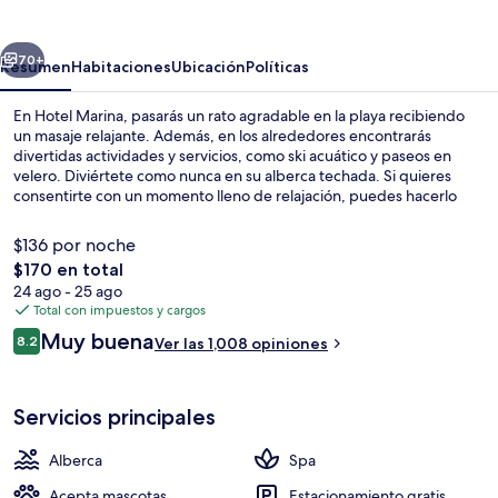
erior
Siguiente
70+
Resumen
Habitaciones
Ubicación
Políticas
En Hotel Marina, pasarás un rato agradable en la playa recibiendo
un masaje relajante. Además, en los alrededores encontrarás
divertidas actividades y servicios, como ski acuático y paseos en
velero. Diviértete como nunca en su alberca techada. Si quieres
consentirte con un momento lleno de relajación, puedes hacerlo
con un masaje con piedras calientes, un tratamiento facial o una
sesión de aromaterapia. Frente a la playa, Aqua sirve cocina europea
$136 por noche
moderna y está abierto para el desayuno y la cena. La propiedad
El
$170 en total
destaca por su bar o lounge, su sala de fitness y su tina de
precio
24 ago - 25 ago
hidromasaje. Otros visitantes hablan maravillas de las amenidades y
Playa en los alrededores y masajes en l
total
Total con impuestos y cargos
características como el personal amable.
es
Opiniones
Muy buena
8.2
Ver las 1,008 opiniones
de
8.2 de 10,
$170
Servicios principales
Alberca
Spa
Acepta mascotas
Estacionamiento gratis