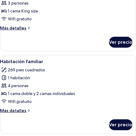
de
3 personas
Habitación
1 cama King size
doble
Wifi gratuito
estándar
Más
Más detalles
detalles
sobre
Ver precio
Habitación
doble
estándar
Abrir
Un dormitorio con cama, una silla, un 
4
Habitación familiar
todas
269 pies cuadrados
las
1 habitación
fotos
de
4 personas
Habitación
1 cama doble y 2 camas individuales
familiar
Wifi gratuito
Más
Más detalles
detalles
sobre
Ver precio
Habitación
familiar