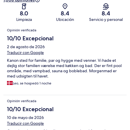
1,008 opiniones
8.0
8.4
8.4
Limpieza
Ubicación
Servicio y personal
Opiniones
Opinión verificada
10/10 Excepcional
2 de agosto de 2026
Traducir con Google
Kanon sted for familie, par og hygge med venner. Vi hade et
dejlig stor familien værelse med køkken og bad. Der er fint pool
område, med vampbad, sauna og boblebad. Morgenmad er
med udsigten til havet.
Leo, se hospedó 1 noche
Opinión verificada
10/10 Excepcional
10 de mayo de 2026
Traducir con Google