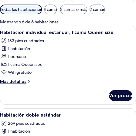
Filtros
Todas las habitaciones
1 cama
3 camas o más
2 camas
disponibles
para
Mostrando 6 de 6 habitaciones
las
Abrir
Un dormitorio con cama, escritorio, dos
4
Habitación individual estándar, 1 cama Queen size
habitaciones
todas
183 pies cuadrados
las
1 habitación
fotos
de
1 persona
Habitación
1 cama Queen size
individual
Wifi gratuito
estándar,
Más
Más detalles
1
detalles
cama
sobre
Ver precio
Habitación
Queen
individual
size
estándar,
Abrir
Habitación de hotel con cama, dos sillas
5
1
Habitación doble estándar
todas
cama
269 pies cuadrados
Queen
las
size
1 habitación
fotos