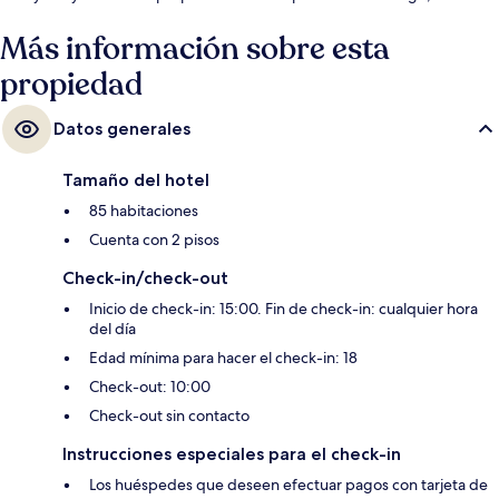
de fitness y su tina de hidromasaje. Otros visitantes hablan maravillas de
las amenidades y características como el personal amable.
Más información sobre esta
propiedad
Datos generales
Tamaño del hotel
85 habitaciones
Cuenta con 2 pisos
Check-in/check-out
Inicio de check-in: 15:00. Fin de check-in: cualquier hora
del día
Edad mínima para hacer el check-in: 18
Check-out: 10:00
Check-out sin contacto
Instrucciones especiales para el check-in
Los huéspedes que deseen efectuar pagos con tarjeta de