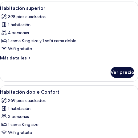
Abrir
Un dormitorio con una cama de madera
5
Habitación superior
todas
398 pies cuadrados
las
1 habitación
fotos
de
4 personas
Habitación
1 cama King size y 1 sofá cama doble
superior
Wifi gratuito
Más
Más detalles
detalles
sobre
Ver precio
Habitación
superior
Abrir
Un dormitorio con cabecera de madera
5
Habitación doble Confort
todas
269 pies cuadrados
las
1 habitación
fotos
de
3 personas
Habitación
1 cama King size
doble
Wifi gratuito