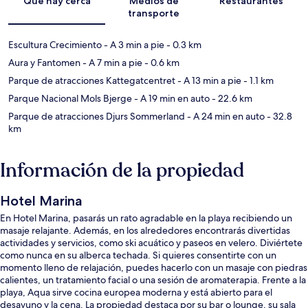
Qué hay cerca
Medios de
Restaurantes
transporte
Escultura Crecimiento
- A 3 min a pie
- 0.3 km
Aura y Fantomen
- A 7 min a pie
- 0.6 km
Parque de atracciones Kattegatcentret
- A 13 min a pie
- 1.1 km
Parque Nacional Mols Bjerge
- A 19 min en auto
- 22.6 km
Parque de atracciones Djurs Sommerland
- A 24 min en auto
- 32.8
km
Información de la propiedad
Hotel Marina
En Hotel Marina, pasarás un rato agradable en la playa recibiendo un
masaje relajante. Además, en los alrededores encontrarás divertidas
actividades y servicios, como ski acuático y paseos en velero. Diviértete
como nunca en su alberca techada. Si quieres consentirte con un
momento lleno de relajación, puedes hacerlo con un masaje con piedras
calientes, un tratamiento facial o una sesión de aromaterapia. Frente a la
playa, Aqua sirve cocina europea moderna y está abierto para el
desayuno y la cena. La propiedad destaca por su bar o lounge, su sala