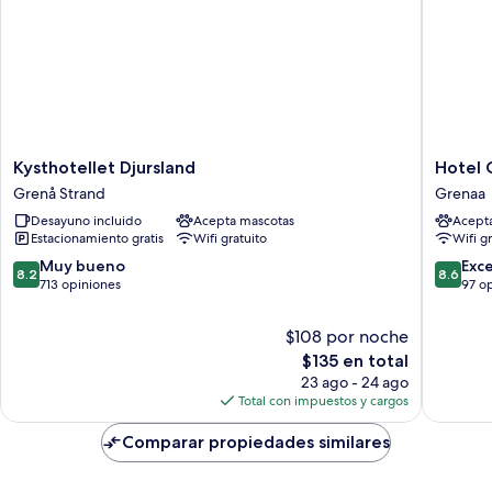
Kysthotellet
Hotel
Kysthotellet Djursland
Hotel G
Djursland
Gjerrild
Grenå Strand
Grenaa
Grenå
Kro
Desayuno incluido
Acepta mascotas
Acept
Strand
Grenaa
Estacionamiento gratis
Wifi gratuito
Wifi g
8.2
8.6
Muy bueno
Exc
8.2
8.6
de
de
713 opiniones
97 o
10,
10,
Muy
Excelent
$108 por noche
bueno,
97
El
$135 en total
713
opinion
precio
23 ago - 24 ago
opiniones
actual
Total con impuestos y cargos
es
de
Comparar propiedades similares
$135