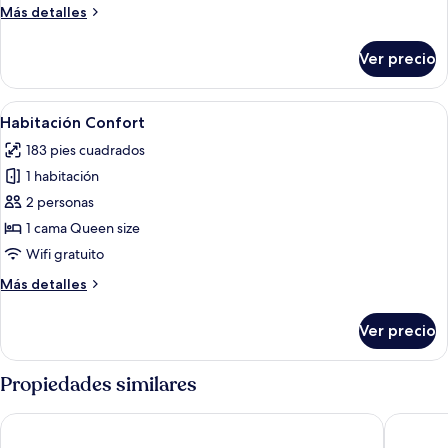
Confort
Más
Más detalles
detalles
sobre
Ver precio
Habitación
doble
Confort
Abrir
Un dormitorio con cama, escritorio, dos
5
Habitación Confort
todas
183 pies cuadrados
las
1 habitación
fotos
de
2 personas
Habitación
1 cama Queen size
Confort
Wifi gratuito
Más
Más detalles
detalles
sobre
Ver precio
Habitación
Confort
Propiedades similares
Kysthotellet Djursland
Hotel Gj