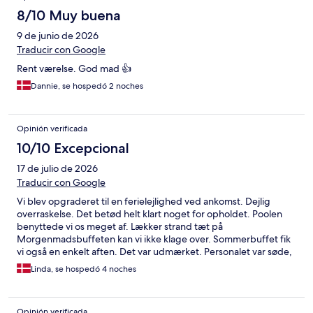
8/10 Muy buena
9 de junio de 2026
Traducir con Google
Rent værelse. God mad 👍
Dannie, se hospedó 2 noches
Opinión verificada
10/10 Excepcional
17 de julio de 2026
Traducir con Google
Vi blev opgraderet til en ferielejlighed ved ankomst. Dejlig
overraskelse. Det betød helt klart noget for opholdet. Poolen
benyttede vi os meget af. Lækker strand tæt på
Morgenmadsbuffeten kan vi ikke klage over. Sommerbuffet fik
vi også en enkelt aften. Det var udmærket. Personalet var søde,
opmærksomme og hjælpsomme.
Linda, se hospedó 4 noches
Opinión verificada