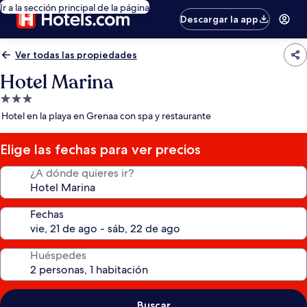
Ir a la sección principal de la página
Descargar la app
Ver todas las propiedades
Hotel Marina
Propiedad
de
Hotel en la playa en Grenaa con spa y restaurante
3.0
estrellas
Elige las fechas para ver precios
¿A dónde quieres ir?
Fechas
Huéspedes
Buscar