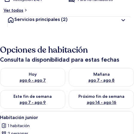
Ver todos
Servicios principales
(2)
Opciones de habitación
Consulta la disponibilidad para estas fechas
Consulta la disponibilidad para hoy ago 6 - ago 7
Consulta la disponibilidad pa
Hoy
Mañana
ago 6 - ago 7
ago 7 - ago 8
Consulta la disponibilidad para este fin de semana ago 7 - ag
Consulta la disponibilidad par
Este fin de semana
Próximo fin de semana
ago 7 - ago 9
ago 14 - ago 16
Abrir
Habitación de hotel con una cama gran
4
Habitación junior
todas
1 habitación
las
2 personas