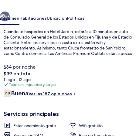
erior
Siguiente
6+
Resumen
Habitaciones
Ubicación
Políticas
Cuando te hospedes en Hotel Jardin, estarás a 10 minutos en auto
de Consulado General de los Estados Unidos en Tijuana y de Estadio
Caliente. Entre los servicios sin costo extra, están wifi y
estacionamiento. Asimismo, tanto Cruce fronterizo de San Ysidro
como Centro comercial Las Américas Premium Outlets están a pocos
minutos en auto.
$34 por noche
El
$39 en total
precio
11 ago - 12 ago
Vista frontal de la propiedad
total
Total con impuestos y cargos
es
Opiniones
Buena
7.8
Ver las 187 opiniones
de
7.8 de 10,
$39
Servicios principales
Estacionamiento gratis
Wifi gratuito
Recepción 24/7
Para no fumadores