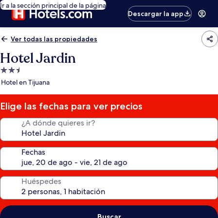
Ir a la sección principal de la página
Descargar la app
Ver todas las propiedades
Hotel Jardin
Propiedad
de
Hotel en Tijuana
2.5
estrellas
Elige las fechas para ver precios
¿A dónde quieres ir?
Fechas
Huéspedes
Buscar