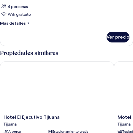
4 personas
Wifi gratuito
Más
Más detalles
detalles
sobre
Ver precio
Habitación
Propiedades similares
Hotel El Ejecutivo Tijuana
Motel de
Hotel
Motel
Hotel El Ejecutivo Tijuana
Motel 
El
del
Tijuana
Tijuana
Ejecutivo
Bosque
Alberca
Estacionamiento gratis
Trasla
Tijuana
Tijuana