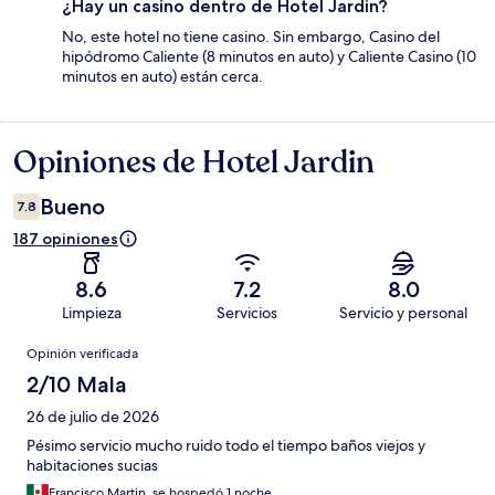
¿Hay un casino dentro de Hotel Jardin?
No, este hotel no tiene casino. Sin embargo, Casino del
hipódromo Caliente (8 minutos en auto) y Caliente Casino (10
minutos en auto) están cerca.
Opiniones de Hotel Jardin
Opiniones
Bueno
7.8
187 opiniones
8.6
7.2
8.0
Limpieza
Servicios
Servicio y personal
Opiniones
Opinión verificada
2/10 Mala
26 de julio de 2026
Pésimo servicio mucho ruido todo el tiempo baños viejos y
habitaciones sucias
Francisco Martin, se hospedó 1 noche