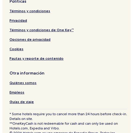
Políticas
r
n
t
o
Términos y condiciones
o
Privacidad
Términos y condiciones de One Key™
Opciones de privacidad
Cookies
Pautas y reporte de contenido
Otra información
Quiénes somos
Empleos
Guías de viaje
* Some hotels require you to cancel more than 24 hours before check-in.
Details on site.
**OneKeyCash is not redeemable for cash and can only be used on
Hotels.com, Expedia and Vrbo.