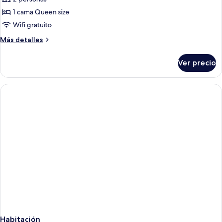
fotos
de
1 cama Queen size
Habitación
Wifi gratuito
junior
Más
Más detalles
detalles
sobre
Ver precio
Habitación
junior
Habitación