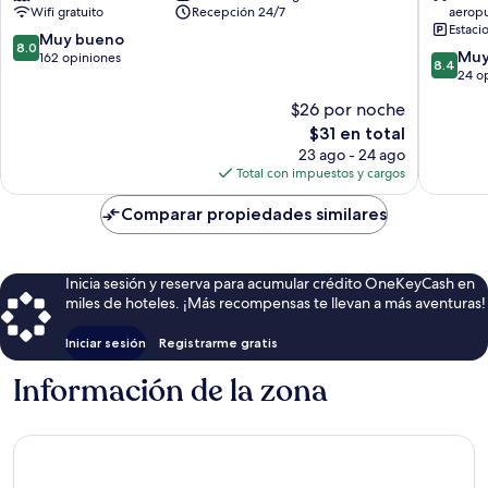
Wifi gratuito
Recepción 24/7
aerop
Tijuana
Estaci
8.0
Muy bueno
8.0
8.4
Muy
de
162 opiniones
8.4
de
24 o
10,
10,
Muy
$26 por noche
Muy
bueno,
El
$31 en total
bueno,
162
precio
24
23 ago - 24 ago
opiniones
actual
opinion
Total con impuestos y cargos
es
de
Comparar propiedades similares
$31
Inicia sesión y reserva para acumular crédito OneKeyCash en
miles de hoteles. ¡Más recompensas te llevan a más aventuras!
Iniciar sesión
Registrarme gratis
Información de la zona