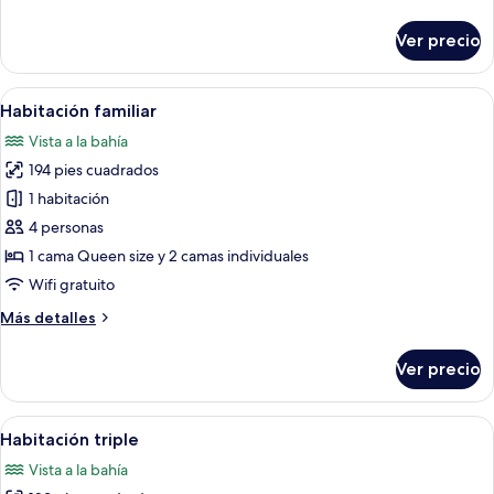
detalles
sobre
Ver precio
Habitación
triple
clásica
Abrir
Una habitación acogedora con una mes
8
Habitación familiar
todas
Vista a la bahía
las
194 pies cuadrados
fotos
de
1 habitación
Habitación
4 personas
familiar
1 cama Queen size y 2 camas individuales
Wifi gratuito
Más
Más detalles
detalles
sobre
Ver precio
Habitación
familiar
Abrir
Una habitación con dos camas, una p
7
Habitación triple
todas
Vista a la bahía
las