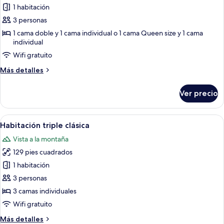
de
1 habitación
Habitación
3 personas
superior
1 cama doble y 1 cama individual o 1 cama Queen size y 1 cama
individual
Wifi gratuito
Más
Más detalles
detalles
sobre
Ver precio
Habitación
superior
Abrir
Habitación de hotel con dos camas, un
6
Habitación triple clásica
todas
Vista a la montaña
las
129 pies cuadrados
fotos
de
1 habitación
Habitación
3 personas
triple
3 camas individuales
clásica
Wifi gratuito
Más
Más detalles