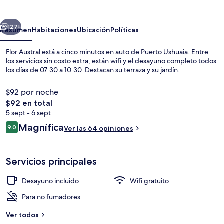
erior
Siguiente
127+
Resumen
Habitaciones
Ubicación
Políticas
Flor Austral está a cinco minutos en auto de Puerto Ushuaia. Entre
los servicios sin costo extra, están wifi y el desayuno completo todos
los días de 07:30 a 10:30. Destacan su terraza y su jardín.
$92 por noche
El
$92 en total
precio
5 sept - 6 sept
total
Opiniones
Magnífica
9.0
Ver las 64 opiniones
es
9.0 de 10,
Desayuno completo incluido todos los
de
$92
Servicios principales
Desayuno incluido
Wifi gratuito
Para no fumadores
Ver todos