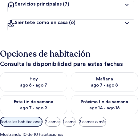
Servicios principales
(7)
Siéntete como en casa
(6)
Opciones de habitación
Consulta la disponibilidad para estas fechas
Consulta la disponibilidad para hoy ago 6 - ago 7
Consulta la disponibilidad pa
Hoy
Mañana
ago 6 - ago 7
ago 7 - ago 8
Consulta la disponibilidad para este fin de semana ago 7 - ag
Consulta la disponibilidad par
Este fin de semana
Próximo fin de semana
ago 7 - ago 9
ago 14 - ago 16
Filtros
Todas las habitaciones
2 camas
1 cama
3 camas o más
disponibles
para
Mostrando 10 de 10 habitaciones