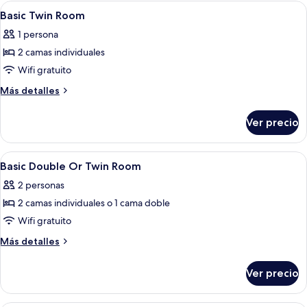
las
Abrir
Wifi gratis, decoración personalizada 
14
Basic Twin Room
habitaciones
todas
1 persona
las
2 camas individuales
fotos
de
Wifi gratuito
Basic
Más
Más detalles
Twin
detalles
sobre
Room
Ver precio
Basic
Twin
Room
Abrir
Wifi gratis, decoración personalizada 
6
Basic Double Or Twin Room
todas
2 personas
las
2 camas individuales o 1 cama doble
fotos
de
Wifi gratuito
Basic
Más
Más detalles
Double
detalles
sobre
Or
Ver precio
Basic
Twin
Double
Room
Or