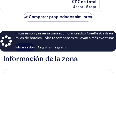
El
$117 en total
opiniones
precio
4 sept - 5 sept
actual
es
Comparar propiedades similares
de
$117
Inicia sesión y reserva para acumular crédito OneKeyCash en
miles de hoteles. ¡Más recompensas te llevan a más aventuras!
Iniciar sesión
Registrarme gratis
Información de la zona