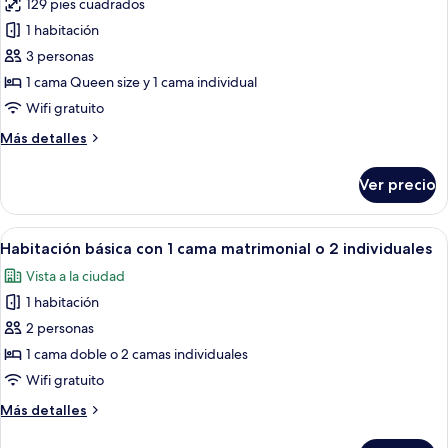
129 pies cuadrados
fotos
de
1 habitación
Habitación
3 personas
triple
1 cama Queen size y 1 cama individual
Wifi gratuito
Más
Más detalles
detalles
sobre
Ver precio
Habitación
triple
Abrir
Un dormitorio con cama, dos mesitas d
6
Habitación básica con 1 cama matrimonial o 2 individuales
todas
Vista a la ciudad
las
1 habitación
fotos
de
2 personas
Habitación
1 cama doble o 2 camas individuales
básica
Wifi gratuito
con
Más
Más detalles
1
detalles
cama
sobre