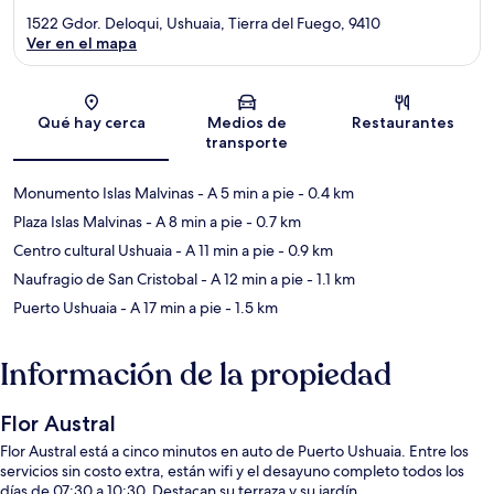
1522 Gdor. Deloqui, Ushuaia, Tierra del Fuego, 9410
Ver en el mapa
Sección del mapa
Qué hay cerca
Medios de
Restaurantes
transporte
Monumento Islas Malvinas
- A 5 min a pie
- 0.4 km
Plaza Islas Malvinas
- A 8 min a pie
- 0.7 km
Centro cultural Ushuaia
- A 11 min a pie
- 0.9 km
Naufragio de San Cristobal
- A 12 min a pie
- 1.1 km
Puerto Ushuaia
- A 17 min a pie
- 1.5 km
Información de la propiedad
Flor Austral
Flor Austral está a cinco minutos en auto de Puerto Ushuaia. Entre los
servicios sin costo extra, están wifi y el desayuno completo todos los
días de 07:30 a 10:30. Destacan su terraza y su jardín.