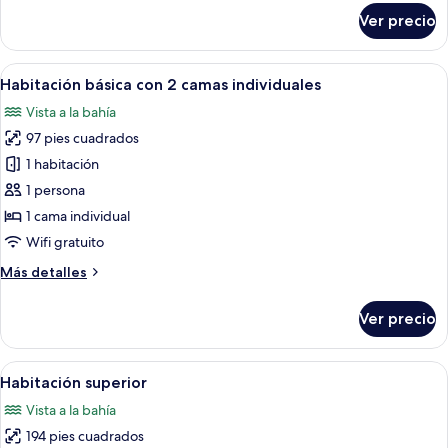
sobre
Ver precio
Habitación
básica
doble
Abrir
Un dormitorio con dos camas, una mes
16
Habitación básica con 2 camas individuales
todas
Vista a la bahía
las
97 pies cuadrados
fotos
de
1 habitación
Habitación
1 persona
básica
1 cama individual
con
Wifi gratuito
2
Más
Más detalles
camas
detalles
individuales
sobre
Ver precio
Habitación
básica
con
Abrir
Wifi gratis, decoración personalizada 
27
2
Habitación superior
todas
camas
Vista a la bahía
individuales
las
194 pies cuadrados
fotos