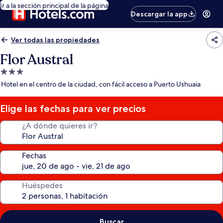
Ir a la sección principal de la página
Descargar la app
Ver todas las propiedades
Flor Austral
Propiedad
de
Hotel en el centro de la ciudad, con fácil acceso a Puerto Ushuaia
3.0
estrellas
Elige las fechas para ver precios
¿A dónde quieres ir?
Fechas
Huéspedes
Buscar