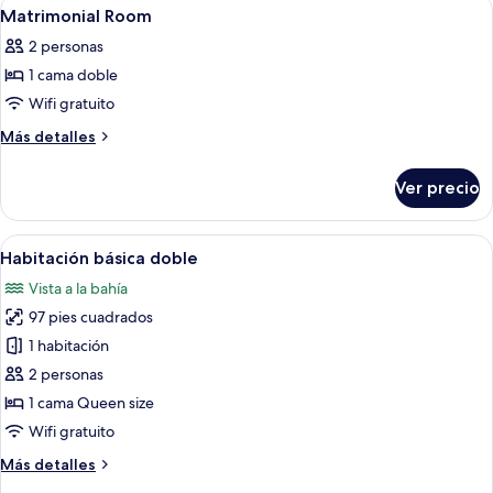
Abrir
Wifi gratis, decoración personalizada 
1
Twin
Matrimonial Room
todas
Room
2 personas
las
1 cama doble
fotos
de
Wifi gratuito
Matrimonial
Más
Más detalles
Room
detalles
sobre
Ver precio
Matrimonial
Room
Abrir
Una habitación de hotel con cama, mesi
31
Habitación básica doble
todas
Vista a la bahía
las
97 pies cuadrados
fotos
de
1 habitación
Habitación
2 personas
básica
1 cama Queen size
doble
Wifi gratuito
Más
Más detalles
detalles