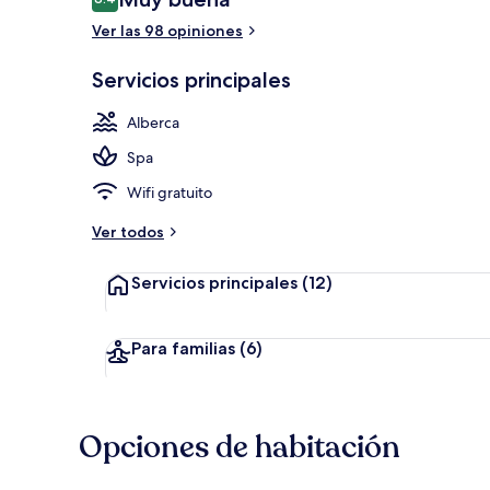
8.4 de 10,
Ver las 98 opiniones
2 albercas te
Servicios principales
Alberca
Spa
Wifi gratuito
Ver todos
Servicios principales
(12)
Para familias
(6)
Opciones de habitación