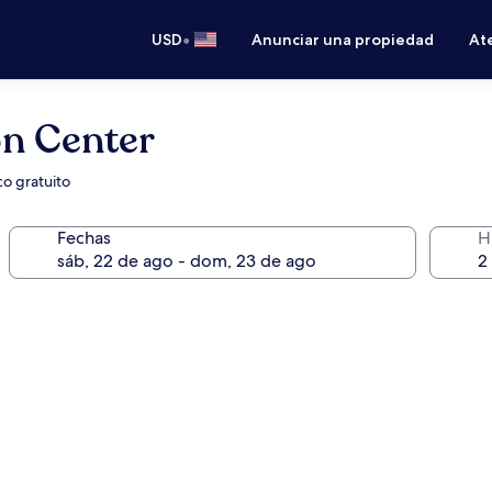
•
USD
Anunciar una propiedad
Ate
on Center
co gratuito
Fechas
H