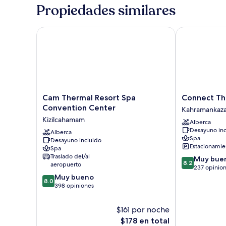
Propiedades similares
Cam Thermal Resort Spa Convention Center
Connect Ther
Cam
Connect
Cam Thermal Resort Spa
Connect Th
Thermal
Thermal
Convention Center
Kahramankaz
Resort
Hotel
Kizilcahamam
Alberca
Spa
Kahramankaz
Desayuno inc
Convention
Alberca
Spa
Desayuno incluido
Center
Estacionamien
Spa
Kizilcahamam
Traslado del/al
8.2
Muy bue
8.2
aeropuerto
de
237 opinio
8.0
10,
Muy bueno
8.0
de
Muy
398 opiniones
10,
bueno,
Muy
237
$161 por noche
bueno,
opiniones
El
$178 en total
398