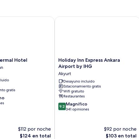
c
ma
vi
al
mal Hotel
Holiday Inn Express Ankara Airport b
pa
Holiday
ermal Hotel
Holiday Inn Express Ankara
Inn
Airport by IHG
an
Express
Akyurt
an
Ankara
luido
Airport
Desayuno incluido
Estacionamiento gratis
by
to gratis
Wifi gratuito
IHG
Restaurantes
no
Akyurt
nes
9.2
Magnífico
9.2
de
341 opiniones
10,
Magnífico,
341
$112 por noche
$92 por noche
opiniones
El
El
$124 en total
$103 en total