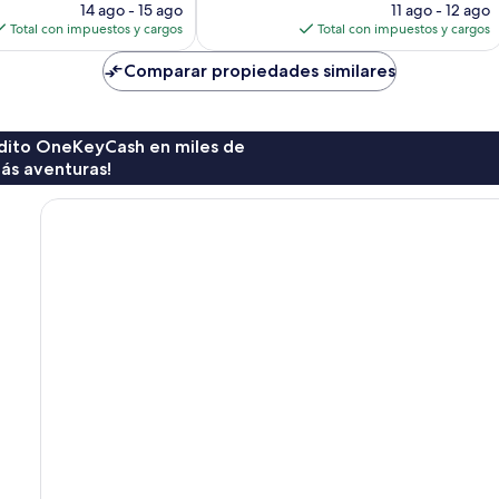
precio
precio
14 ago - 15 ago
11 ago - 12 ago
actual
actual
Total con impuestos y cargos
Total con impuestos y cargos
es
es
de
de
Comparar propiedades similares
$124
$103
rédito OneKeyCash en miles de
ás aventuras!