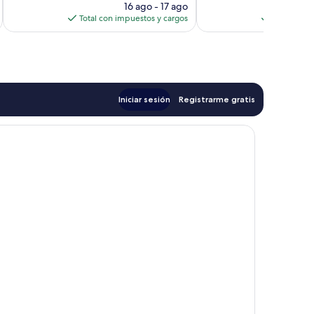
precio
16 ago - 17 ago
actual
Total con impuestos y cargos
Total con 
es
de
$137
Iniciar sesión
Registrarme gratis