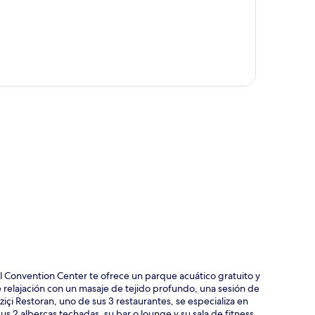
ción del mapa
al Convention Center te ofrece un parque acuático gratuito y
e relajación con un masaje de tejido profundo, una sesión de
içi Restoran, uno de sus 3 restaurantes, se especializa en
us 2 albercas techadas, su bar o lounge y su sala de fitness.