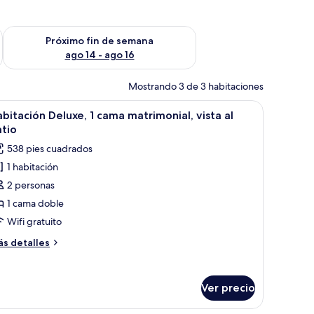
fin de semana ago 7 - ago 9
Consulta la disponibilidad para el próximo fin de semana ago 
Próximo fin de semana
ago 14 - ago 16
Mostrando 3 de 3 habitaciones
un escritorio, un televisor y un armario.
brir
Una sala de estar con un sofá, sillones, una m
17
bitación Deluxe, 1 cama matrimonial, vista al
odas
tio
s
538 pies cuadrados
otos
1 habitación
e
2 personas
abitación
eluxe,
1 cama doble
Wifi gratuito
ama
ás
s detalles
atrimonial,
talles
sta
bre
bitación
Ver precio
luxe,
atio