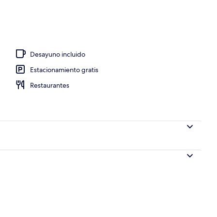
chadas y alberca al aire libre por temporada
Desayuno incluido
Estacionamiento gratis
Restaurantes