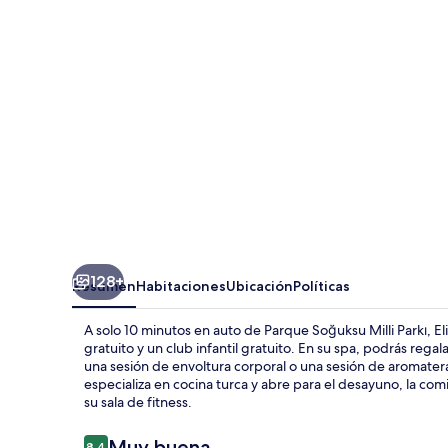
Convention
Center
128+
Resumen
Habitaciones
Ubicación
Políticas
A solo 10 minutos en auto de Parque Soğuksu Milli Parkı, E
gratuito y un club infantil gratuito. En su spa, podrás reg
una sesión de envoltura corporal o una sesión de aromatera
especializa en cocina turca y abre para el desayuno, la com
su sala de fitness.
Opiniones
Muy buena
8.4