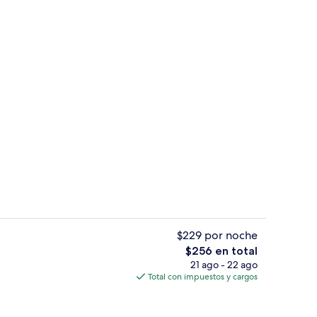
Senderismo
$229 por noche
El
$256 en total
precio
21 ago - 22 ago
Centro comercial
total
Total con impuestos y cargos
es
de
$256