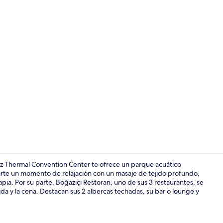
Buffet
liz Thermal Convention Center te ofrece un parque acuático
alarte un momento de relajación con un masaje de tejido profundo,
pia. Por su parte, Boğaziçi Restoran, uno de sus 3 restaurantes, se
Exterior
ida y la cena. Destacan sus 2 albercas techadas, su bar o lounge y