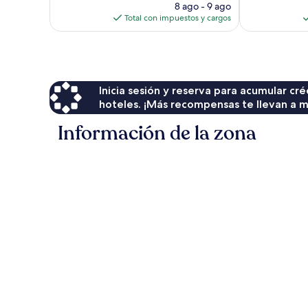
precio
8 ago - 9 ago
opiniones
actual
Total con impuestos y cargos
es
de
$178
Inicia sesión y reserva para acumular c
hoteles. ¡Más recompensas te llevan a m
Información de la zona