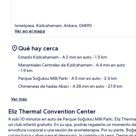
Ismetpasa, Kizilcahamam, Ankara, 06890
Ver en el mapa
Qué hay cerca
Estadio Kizilcahamam
- A 2 min en auto
- 1.5 km
Manantiales Centrales de Kizilcahamam
- A 4 min en auto
- 1.9 km
Sec
Parque Soğuksu Milli Parkı
- A 5 min en auto
- 2.6 km
Chimeneas de hadas Abaci
- A 28 min en auto
- 27.8 km
Ver más
Eliz Thermal Convention Center
A solo 10 minutos en auto de Parque Soğuksu Milli Parkı, Eliz Therm
un club infantil gratuito. En su spa, podrás regalarte un momento d
envoltura corporal o una sesión de aromaterapia. Por su parte, Boğaz
cocina turca y abre para el desayuno, la comida y la cena. Destacan s