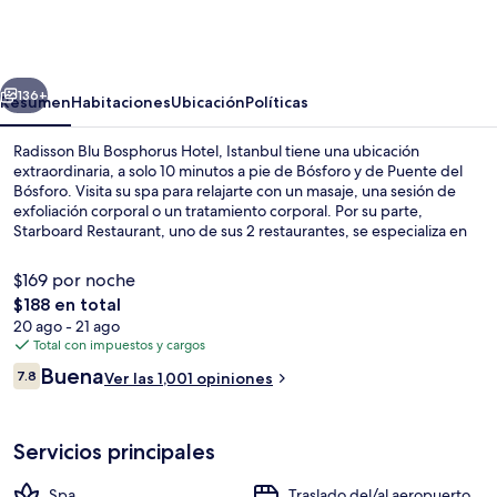
Blu
Bosphorus
Hotel,
erior
Siguiente
Istanbul
136+
Resumen
Habitaciones
Ubicación
Políticas
Radisson Blu Bosphorus Hotel, Istanbul tiene una ubicación
extraordinaria, a solo 10 minutos a pie de Bósforo y de Puente del
Bósforo. Visita su spa para relajarte con un masaje, una sesión de
exfoliación corporal o un tratamiento corporal. Por su parte,
Starboard Restaurant, uno de sus 2 restaurantes, se especializa en
cocina internacional. Otros servicios y amenidades a destacar de
este hotel de lujo son su bar o lounge, su gimnasio y su sala de
$169 por noche
fitness. A otros visitantes les encanta el personal amable.
El
$188 en total
precio
20 ago - 21 ago
2 restaurantes; se sirven comidas y ce
total
Total con impuestos y cargos
es
Opiniones
Buena
7.8
Ver las 1,001 opiniones
de
7.8 de 10,
$188
Servicios principales
Spa
Traslado del/al aeropuerto