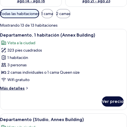
ago 14 - ago 16
ago 21 - ago 23
Filtros
Todas las habitaciones
1 cama
2 camas
disponibles
para
Mostrando 13 de 13 habitaciones
las
Abrir
Una habitación de hotel con sofá, escr
5
Departamento, 1 habitación (Annex Building)
habitaciones
todas
Vista a la ciudad
las
323 pies cuadrados
fotos
de
1 habitación
Departamento,
3 personas
1
2 camas individuales o 1 cama Queen size
habitación
Wifi gratuito
(Annex
Más
Más detalles
Building)
detalles
sobre
Ver precio
Departamento,
1
habitación
Abrir
Habitación de hotel con una cama grand
4
(Annex
Departamento (Studio, Annex Building)
todas
Building)