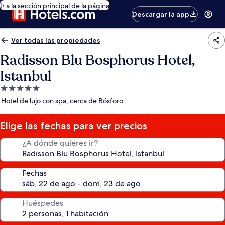
Ir a la sección principal de la página
Descargar la app
Ver todas las propiedades
Radisson Blu Bosphorus Hotel,
Istanbul
Propiedad
de
Hotel de lujo con spa, cerca de Bósforo
5.0
estrellas
Elige las fechas para ver precios
¿A dónde quieres ir?
Fechas
Huéspedes