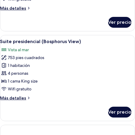
View)
Más
Más detalles
detalles
sobre
Ver precio
Suite,
Terraza
(Bosphorus
Abrir
Una habitación de hotel con una cama g
12
View)
Suite presidencial (Bosphorus View)
todas
Vista al mar
las
753 pies cuadrados
fotos
de
1 habitación
Suite
4 personas
presidencial
1 cama King size
(Bosphorus
Wifi gratuito
View)
Más
Más detalles
detalles
sobre
Ver precio
Suite
presidencial
(Bosphorus
View)