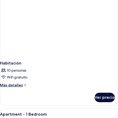
Habitación
10 personas
Wifi gratuito
Más
Más detalles
detalles
sobre
Ver precio
Habitación
Abrir
Baño
1
Apartment - 1 Bedroom
todas