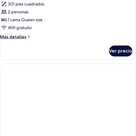
301 pies cuadrados
las
2 personas
fotos
de
1 cama Queen size
Apartment
Wifi gratuito
-
Más
Más detalles
1
detalles
Bedroom
sobre
Ver precio
Apartment
-
1
Bedroom