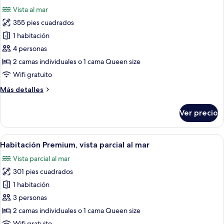
todas
Vista al mar
las
355 pies cuadrados
fotos
de
1 habitación
Suite
4 personas
junior
2 camas individuales o 1 cama Queen size
(Bosphorus
Wifi gratuito
View)
Más
Más detalles
detalles
sobre
Ver precio
Suite
junior
(Bosphorus
Abrir
Una habitación de hotel con una cama 
5
View)
Habitación Premium, vista parcial al mar
todas
Vista parcial al mar
las
301 pies cuadrados
fotos
de
1 habitación
Habitación
3 personas
Premium,
2 camas individuales o 1 cama Queen size
vista
Wifi gratuito