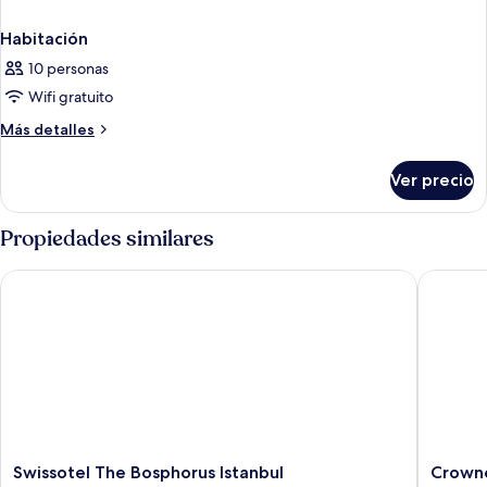
Habitación
10 personas
Wifi gratuito
Más
Más detalles
detalles
sobre
Ver precio
Habitación
Propiedades similares
Swissotel The Bosphorus Istanbul
Crowne P
Swissotel
Crowne
Swissotel The Bosphorus Istanbul
Crowne