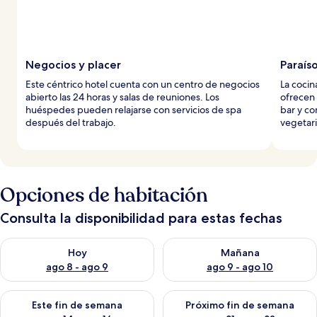
Negocios y placer
Paraíso
Este céntrico hotel cuenta con un centro de negocios
La cocin
abierto las 24 horas y salas de reuniones. Los
ofrecen 
huéspedes pueden relajarse con servicios de spa
bar y co
después del trabajo.
vegetar
Opciones de habitación
Consulta la disponibilidad para estas fechas
Consulta la disponibilidad para hoy ago 8 - ago 9
Consulta la disponibilidad pa
Hoy
Mañana
ago 8 - ago 9
ago 9 - ago 10
Consulta la disponibilidad para este fin de semana ago 14 - ag
Consulta la disponibilidad pa
Este fin de semana
Próximo fin de semana