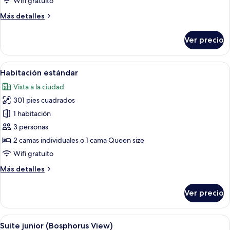
Wifi gratuito
Terraza
Más
Más detalles
(Annex
detalles
Building)
sobre
Ver precio
Departamento
superior,
1
Abrir
Habitación de hotel con dos camas, una
3
habitación,
Habitación estándar
todas
Terraza
Vista a la ciudad
(Annex
las
Building)
301 pies cuadrados
fotos
de
1 habitación
Habitación
3 personas
estándar
2 camas individuales o 1 cama Queen size
Wifi gratuito
Más
Más detalles
detalles
sobre
Ver precio
Habitación
estándar
Abrir
Una habitación de hotel moderna con u
6
Suite junior (Bosphorus View)