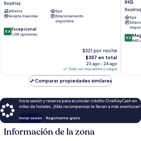
The
Plaza
IHG
Beşiktaş
Bosphorus
Istanbul
Beşikta
Alberca
Spa
Istanbul
Ortakoy
Acepta mascotas
Estacionamiento
Beşiktaş
Bosphor
Spa
disponible
Estaci
by
dispon
9.4
Excepcional
IHG
9.4
de
1,318 opiniones
Beşiktaş
9.0
Mag
9.0
10,
de
445 
Excepcional,
10,
$321 por noche
1,318
Magnífi
opiniones
El
$357 en total
445
precio
opinion
23 ago - 24 ago
actual
Total con impuestos y cargos
es
de
Comparar propiedades similares
$357
Inicia sesión y reserva para acumular crédito OneKeyCash en
miles de hoteles. ¡Más recompensas te llevan a más aventuras!
Iniciar sesión
Registrarme gratis
Información de la zona