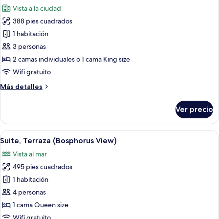
todas
parcial
Vista a la ciudad
al
las
mar
388 pies cuadrados
fotos
de
1 habitación
Habitación
3 personas
superior
2 camas individuales o 1 cama King size
Wifi gratuito
Más
Más detalles
detalles
sobre
Ver precio
Habitación
superior
Abrir
Un comedor moderno con vistas al agu
6
Suite, Terraza (Bosphorus View)
todas
Vista al mar
las
495 pies cuadrados
fotos
de
1 habitación
Suite,
4 personas
Terraza
1 cama Queen size
(Bosphorus
Wifi gratuito