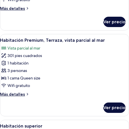
parcial
Más
Más detalles
al
detalles
mar
sobre
Ver precio
Habitación
Premium,
vista
Abrir
Una habitación de hotel con cama, escrito
4
parcial
Habitación Premium, Terraza, vista parcial al mar
todas
al
Vista parcial al mar
mar
las
301 pies cuadrados
fotos
de
1 habitación
Habitación
3 personas
Premium,
1 cama Queen size
Terraza,
Wifi gratuito
vista
Más
Más detalles
parcial
detalles
al
sobre
Ver precio
mar
Habitación
Premium,
Terraza,
Abrir
Una habitación de hotel moderna con u
3
vista
Habitación superior