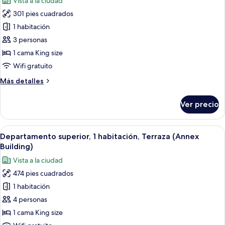
Vista a la ciudad
las
301 pies cuadrados
fotos
de
1 habitación
Departamento
3 personas
(Studio,
1 cama King size
Annex
Wifi gratuito
Building)
Más
Más detalles
detalles
sobre
Ver precio
Departamento
(Studio,
Annex
Abrir
Habitación de hotel con un escritori
9
Building)
Departamento superior, 1 habitación, Terraza (Annex
todas
Building)
las
Vista a la ciudad
fotos
474 pies cuadrados
de
1 habitación
Departamento
superior,
4 personas
1
1 cama King size
habitación,