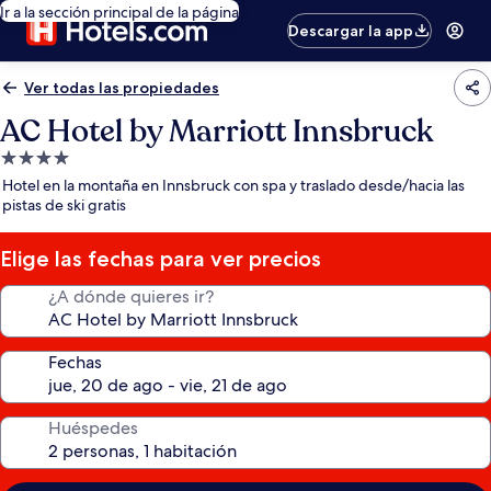
Ir a la sección principal de la página
Descargar la app
Ver todas las propiedades
AC Hotel by Marriott Innsbruck
Propiedad
de
Hotel en la montaña en Innsbruck con spa y traslado desde/hacia las
4.0
pistas de ski gratis
estrellas
Elige las fechas para ver precios
¿A dónde quieres ir?
Fechas
Huéspedes