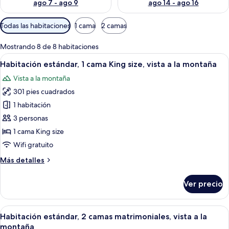
ago 7 - ago 9
ago 14 - ago 16
Filtros
Todas las habitaciones
1 cama
2 camas
disponibles
para
Mostrando 8 de 8 habitaciones
las
Abrir
Una habitación de hotel moderna con u
7
Habitación estándar, 1 cama King size, vista a la montaña
habitaciones
todas
Vista a la montaña
las
301 pies cuadrados
fotos
de
1 habitación
Habitación
3 personas
estándar,
1 cama King size
1
Wifi gratuito
cama
Más
Más detalles
King
detalles
size,
sobre
Ver precio
vista
Habitación
estándar,
a
1
Abrir
Habitación de hotel con dos camas, tele
la
10
cama
Habitación estándar, 2 camas matrimoniales, vista a la
todas
montaña
King
montaña