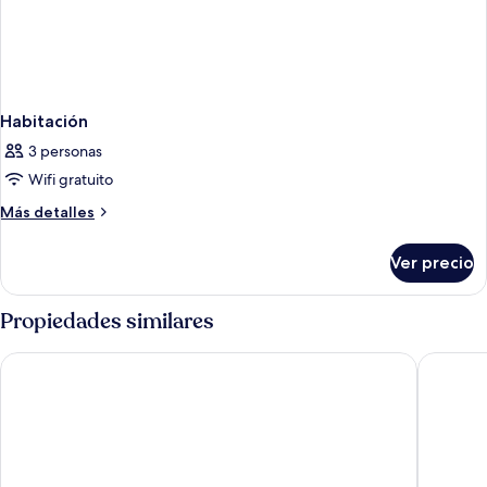
Habitación
3 personas
Wifi gratuito
Más
Más detalles
detalles
sobre
Ver precio
Habitación
Propiedades similares
Hilton Garden Inn Innsbruck Tivoli
ADLERS 