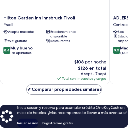
Hilton
ADLERS
Hilton Garden Inn Innsbruck Tivoli
ADLERS
Garden
Hotel
Pradl
Centro d
Inn
Centro
Acepta mascotas
Estacionamiento
Spa
Innsbruck
de
disponible
Estaci
Tivoli
la
Wifi gratuito
Restaurantes
dispon
Pradl
ciudad
8.4
9.0
Muy bueno
de
Mag
8.4
9.0
de
de
178 opiniones
Innsbru
1,00
10,
10,
$106 por noche
Muy
Magnífi
El
$126 en total
bueno,
1,003
precio
178
opinion
6 sept - 7 sept
actual
opiniones
Total con impuestos y cargos
es
de
Comparar propiedades similares
$126
Inicia sesión y reserva para acumular crédito OneKeyCash en
miles de hoteles. ¡Más recompensas te llevan a más aventuras!
Iniciar sesión
Registrarme gratis