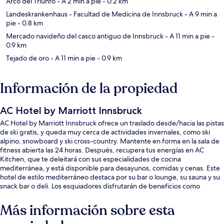
Arco del Triunfo
- A 2 min a pie
- 0.2 km
Landeskrankenhaus - Facultad de Medicina de Innsbruck
- A 9 min a
pie
- 0.8 km
Mercado navideño del casco antiguo de Innsbruck
- A 11 min a pie
-
0.9 km
Tejado de oro
- A 11 min a pie
- 0.9 km
Información de la propiedad
AC Hotel by Marriott Innsbruck
AC Hotel by Marriott Innsbruck ofrece un traslado desde/hacia las pistas
de ski gratis, y queda muy cerca de actividades invernales, como ski
alpino, snowboard y ski cross-country. Mantente en forma en la sala de
fitness abierta las 24 horas. Después, recupera tus energías en AC
Kitchen, que te deleitará con sus especialidades de cocina
mediterránea, y está disponible para desayunos, comidas y cenas. Este
hotel de estilo mediterráneo destaca por su bar o lounge, su sauna y su
snack bar o deli. Los esquiadores disfrutarán de beneficios como
resguardo de equipos de ski. A otros visitantes les encantan las
amenidades y características como el personal amable y el desayuno.
Más información sobre esta