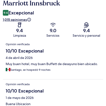
Marriott Innsbruck
Excepcional
9.4
1,015 opiniones
9.4
9.0
9.4
Limpieza
Servicios
Servicio y personal
Opiniones
Opinión verificada
10/10 Excepcional
4 de abril de 2026
Muy buen hotel, muy buen Buffett de desayuno bien ubicado.
Santiago, se hospedó 9 noches
Opinión verificada
10/10 Excepcional
1 de mayo de 2026
Buena Ubicacion