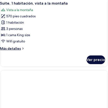
Abrir
5
camas
Suite, 1 habitación, vista a la montaña
todas
matrimoniales,
Vista a la montaña
vista
las
a
570 pies cuadrados
fotos
la
de
1 habitación
montaña
Suite,
3 personas
1
1 cama King size
habitación,
Wifi gratuito
vista
Más
Más detalles
a
detalles
la
sobre
Ver precio
montaña
Suite,
1
habitación,
vista
a
la
montaña