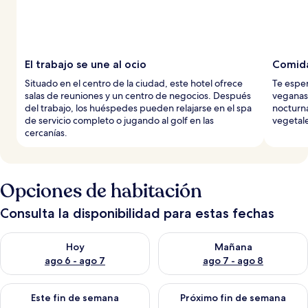
El trabajo se une al ocio
Comida
Situado en el centro de la ciudad, este hotel ofrece
Te espe
salas de reuniones y un centro de negocios. Después
veganas 
del trabajo, los huéspedes pueden relajarse en el spa
nocturna
de servicio completo o jugando al golf en las
vegetale
cercanías.
Opciones de habitación
Consulta la disponibilidad para estas fechas
Consulta la disponibilidad para hoy ago 6 - ago 7
Consulta la disponibilidad pa
Hoy
Mañana
ago 6 - ago 7
ago 7 - ago 8
Consulta la disponibilidad para este fin de semana ago 7 - ag
Consulta la disponibilidad par
Este fin de semana
Próximo fin de semana