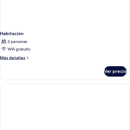
Habitación
2 personas
Wifi gratuito
Más
Más detalles
detalles
sobre
Ver precio
Habitación