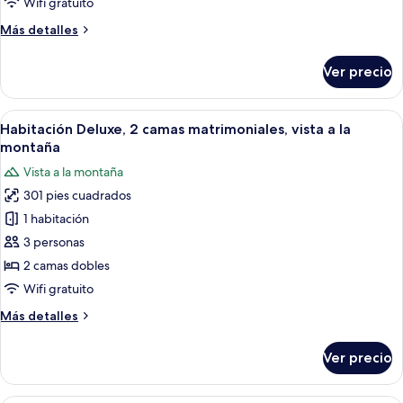
Wifi gratuito
cama
Más
Más detalles
King
detalles
size,
sobre
Ver precio
vista
Habitación
Deluxe,
a
1
Abrir
Habitación de hotel con dos camas, tele
la
8
cama
Habitación Deluxe, 2 camas matrimoniales, vista a la
todas
montaña
King
montaña
size,
las
Vista a la montaña
vista
fotos
a
301 pies cuadrados
de
la
1 habitación
Habitación
montaña
Deluxe,
3 personas
2
2 camas dobles
camas
Wifi gratuito
matrimoniales,
Más
Más detalles
vista
detalles
a
sobre
Ver precio
Habitación
la
Deluxe,
montaña
2
Habitación de hotel moderna con un s