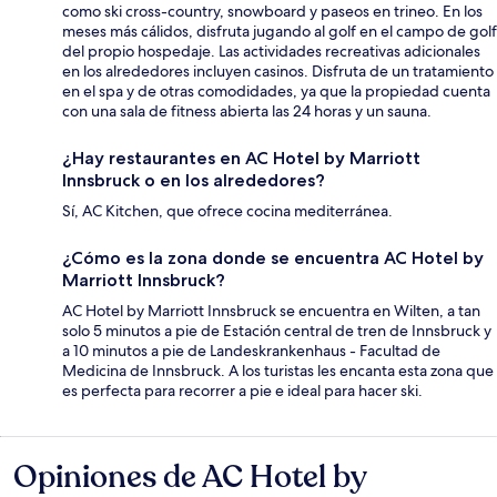
como ski cross-country, snowboard y paseos en trineo. En los
meses más cálidos, disfruta jugando al golf en el campo de golf
del propio hospedaje. Las actividades recreativas adicionales
en los alrededores incluyen casinos. Disfruta de un tratamiento
en el spa y de otras comodidades, ya que la propiedad cuenta
con una sala de fitness abierta las 24 horas y un sauna.
¿Hay restaurantes en AC Hotel by Marriott
Innsbruck o en los alrededores?
Sí, AC Kitchen, que ofrece cocina mediterránea.
¿Cómo es la zona donde se encuentra AC Hotel by
Marriott Innsbruck?
AC Hotel by Marriott Innsbruck se encuentra en Wilten, a tan
solo 5 minutos a pie de Estación central de tren de Innsbruck y
a 10 minutos a pie de Landeskrankenhaus - Facultad de
Medicina de Innsbruck. A los turistas les encanta esta zona que
es perfecta para recorrer a pie e ideal para hacer ski.
Opiniones de AC Hotel by
Opiniones