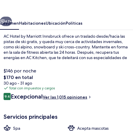
by
Marriott
erior
Siguiente
Innsbruck
47+
Resumen
Habitaciones
Ubicación
Políticas
AC Hotel by Marriott Innsbruck ofrece un traslado desde/hacia las
pistas de ski gratis, y queda muy cerca de actividades invernales,
como ski alpino, snowboard y ski cross-country. Mantente en forma
en la sala de fitness abierta las 24 horas. Después, recupera tus
energías en AC Kitchen, que te deleitará con sus especialidades de
cocina mediterránea, y está disponible para desayunos, comidas y
cenas. Este hotel de estilo mediterráneo destaca por su bar o
$146 por noche
lounge, su sauna y su snack bar o deli. Los esquiadores disfrutarán
El
$170 en total
de beneficios como resguardo de equipos de ski. A otros visitantes
precio
30 ago - 31 ago
les encantan las amenidades y características como el personal
Lobby
total
Total con impuestos y cargos
amable y el desayuno.
es
Opiniones
Excepcional
9.4
Ver las 1,015 opiniones
de
9.4 de 10,
$170
Servicios principales
Spa
Acepta mascotas