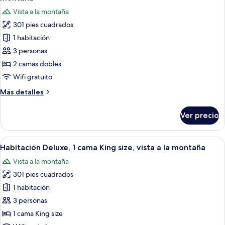
size,
las
Vista a la montaña
vista
fotos
a
301 pies cuadrados
de
la
1 habitación
Habitación
montaña
estándar,
3 personas
2
2 camas dobles
camas
Wifi gratuito
matrimoniales,
Más
Más detalles
vista
detalles
a
sobre
Ver precio
Habitación
la
estándar,
montaña
2
Abrir
Una habitación de hotel moderna con u
7
camas
Habitación Deluxe, 1 cama King size, vista a la montaña
todas
matrimoniales,
Vista a la montaña
vista
las
a
301 pies cuadrados
fotos
la
de
1 habitación
montaña
Habitación
3 personas
Deluxe,
1 cama King size
1