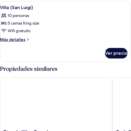
with
Abrir
Una pareja cenando en una mesa al air
16
Private
Villa (San Luigi)
todas
Garden)
10 personas
las
5 camas King size
fotos
de
Wifi gratuito
Villa
Más
Más detalles
(San
detalles
sobre
Luigi)
Ver precio
Villa
(San
Luigi)
Propiedades similares
Dievole Wine Resort
Castello