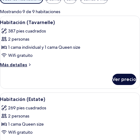
disponibles
para
Mostrando 9 de 9 habitaciones
las
Abrir
Un dormitorio amplio con una cama gr
3
Habitación (Tavarnelle)
habitaciones
todas
387 pies cuadrados
las
2 personas
fotos
de
1 cama individual y 1 cama Queen size
Habitación
Wifi gratuito
(Tavarnelle)
Más
Más detalles
detalles
sobre
Ver precio
Habitación
(Tavarnelle)
Abrir
Un dormitorio con cama, mesitas de noc
2
Habitación (Estate)
todas
269 pies cuadrados
las
2 personas
fotos
de
1 cama Queen size
Habitación
Wifi gratuito
(Estate)