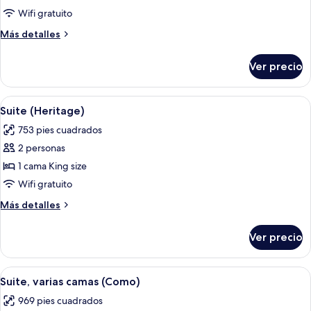
Suite
Wifi gratuito
(Tavarnelle)
Más
Más detalles
detalles
sobre
Ver precio
Suite
(Tavarnelle)
Abrir
Un dormitorio con una cama grande, do
4
Suite (Heritage)
todas
753 pies cuadrados
las
2 personas
fotos
de
1 cama King size
Suite
Wifi gratuito
(Heritage)
Más
Más detalles
detalles
sobre
Ver precio
Suite
(Heritage)
Abrir
Una habitación de hotel con una cama, u
4
Suite, varias camas (Como)
todas
969 pies cuadrados
las