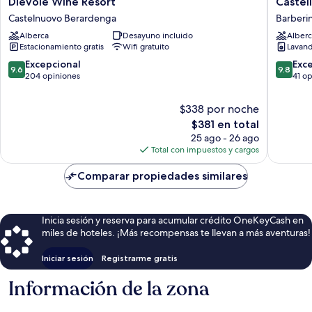
Dievole
Castello
Dievole Wine Resort
Castel
Wine
Del
Castelnuovo Berardenga
Barberin
Resort
Nero
Alberca
Desayuno incluido
Alberc
Castelnuovo
-
Estacionamiento gratis
Wifi gratuito
Lavand
Berardenga
Podere
San
9.6
9.8
Excepcional
Exc
9.6
9.8
Filippo
de
de
204 opiniones
41 o
Barberi
10,
10,
Tavarnel
Excepcional,
Excepcio
$338 por noche
204
41
El
$381 en total
opiniones
opinion
precio
25 ago - 26 ago
actual
Total con impuestos y cargos
es
de
Comparar propiedades similares
$381
Inicia sesión y reserva para acumular crédito OneKeyCash en
miles de hoteles. ¡Más recompensas te llevan a más aventuras!
Iniciar sesión
Registrarme gratis
Información de la zona