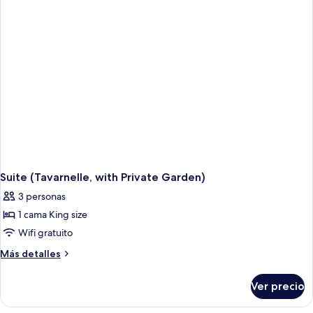
Suite (Tavarnelle, with Private Garden)
3 personas
1 cama King size
Wifi gratuito
Más
Más detalles
detalles
sobre
Ver precio
Suite
(Tavarnelle,