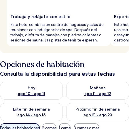
Trabaja y relájate con estilo
Experie
Este hotel combina un centro de negocios y salas de
Este hot
reuniones con indulgencias de spa. Después del
una estr
trabajo, disfruta de masajes con piedras calientes o
desayuno
sesiones de sauna. Las pistas de tenis te esperan.
gastron
Opciones de habitación
Consulta la disponibilidad para estas fechas
Consulta la disponibilidad para hoy ago 10 - ago 11
Consulta la disponibilidad par
Hoy
Mañana
ago 10 - ago 11
ago 11 - ago 12
Consulta la disponibilidad para este fin de semana ago 14 - ag
Consulta la disponibilidad pa
Este fin de semana
Próximo fin de semana
ago 14 - ago 16
ago 21 - ago 23
Filtros
Todas las habitaciones
2 camas
1 cama
3 camas o más