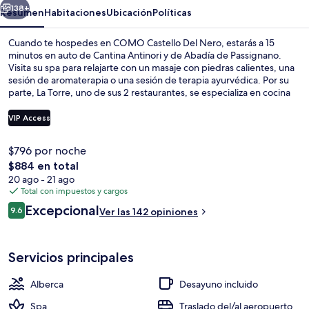
138+
Resumen
Habitaciones
Ubicación
Políticas
Cuando te hospedes en COMO Castello Del Nero, estarás a 15
minutos en auto de Cantina Antinori y de Abadía de Passignano.
Visita su spa para relajarte con un masaje con piedras calientes, una
sesión de aromaterapia o una sesión de terapia ayurvédica. Por su
parte, La Torre, uno de sus 2 restaurantes, se especializa en cocina
internacional y abre para el desayuno y la cena. Este hotel de lujo
también tiene su bar junto a la alberca, su sala de fitness y su sauna.
VIP Access
$796 por noche
2 restaurantes; se sirven desayunos, c
El
$884 en total
precio
20 ago - 21 ago
total
Total con impuestos y cargos
es
Opiniones
Excepcional
9.6
Ver las 142 opiniones
de
9.6 de 10,
$884
Servicios principales
Alberca
Desayuno incluido
Spa
Traslado del/al aeropuerto