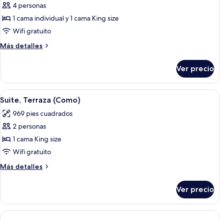
4 personas
fotos
de
1 cama individual y 1 cama King size
Suite,
Wifi gratuito
varias
Más
Más detalles
camas
detalles
(Como)
sobre
Ver precio
Suite,
varias
camas
Abrir
Un salón amplio con dos sofás grises,
3
(Como)
Suite, Terraza (Como)
todas
969 pies cuadrados
las
2 personas
fotos
de
1 cama King size
Suite,
Wifi gratuito
Terraza
Más
Más detalles
(Como)
detalles
sobre
Ver precio
Suite,
Terraza
(Como)