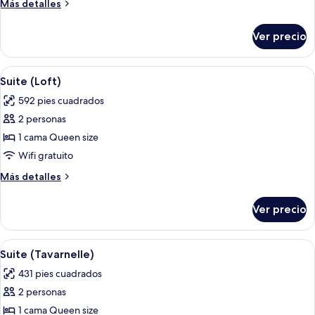
Más
Más detalles
detalles
sobre
Ver precio
Habitación
(Estate)
Abrir
Un dormitorio con techo inclinado, un
2
Suite (Loft)
todas
592 pies cuadrados
las
2 personas
fotos
de
1 cama Queen size
Suite
Wifi gratuito
(Loft)
Más
Más detalles
detalles
sobre
Ver precio
Suite
(Loft)
Abrir
Un dormitorio moderno con una cama, un
1
Suite (Tavarnelle)
todas
431 pies cuadrados
las
2 personas
fotos
de
1 cama Queen size