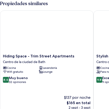
Propiedades similares
Hiding Space - Trim Street Apartments
Stylish 
Hiding
Stylish
Hiding Space - Trim Street Apartments
Stylis
Space
Wood
Centro de la ciudad de Bath
Centro d
-
Street
Cocina
Lavandería
Cocin
Trim
Apartme
Wifi gratuito
Lounge
Para n
Street
Centro
Apartments
de
8.4
9.8
Muy bueno
Exc
8.4
9.8
Centro
la
de
de
32 opiniones
9 op
de
ciudad
10,
10,
la
de
Muy
Excepcio
ciudad
Bath
bueno,
9
$137 por noche
de
32
opinion
El
$165 en total
Bath
opiniones
precio
2 sept - 3 sept