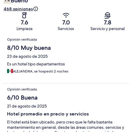
Bueno
7.4
468 opiniones
7.6
7.0
7.8
Limpieza
Servicios
Servicio y personal
Opiniones
Opinión verificada
8/10 Muy buena
23 de agosto de 2025
Es un hotel tipo departamentos
ALEJANDRA, se hospedó 2 noches
Opinión verificada
6/10 Buena
21 de agosto de 2025
Hotel promedio en precio y servicios
El hotel está bien ubicado, pero creo que le falta bastante
mantenimiento en general, desde las áreas comunes, servicios y