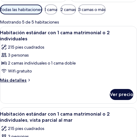
Filtros
Todas las habitaciones
1 cama
2 camas
3 camas o más
disponibles
para
Mostrando 5 de 5 habitaciones
las
Abrir
Una habitación de hotel con una cama,
7
Habitación estándar con 1 cama matrimonial o 2
habitaciones
todas
individuales
las
215 pies cuadrados
fotos
3 personas
de
2 camas individuales o 1 cama doble
Habitación
estándar
Wifi gratuito
con
Más
Más detalles
1
detalles
sobre
cama
Ver precio
Habitación
matrimonial
estándar
o
con
Abrir
Una habitación de hotel moderna con 
6
2
1
Habitación estándar con 1 cama matrimonial o 2
todas
cama
individuales
individuales, vista parcial al mar
matrimonial
las
215 pies cuadrados
o
fotos
2
3 personas