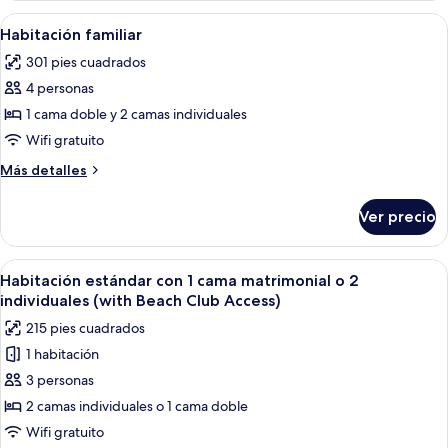
2
con
Abrir
Una cama bien hecha con ropa blanca 
individuales,
6
1
Habitación familiar
todas
cama
vista
301 pies cuadrados
matrimonial
las
al
o
4 personas
fotos
mar
2
de
1 cama doble y 2 camas individuales
individuales,
Habitación
vista
Wifi gratuito
al
familiar
Más
Más detalles
mar
detalles
sobre
Ver precio
Habitación
familiar
Abrir
Habitación de hotel moderna con una c
5
Habitación estándar con 1 cama matrimonial o 2
todas
individuales (with Beach Club Access)
las
215 pies cuadrados
fotos
1 habitación
de
3 personas
Habitación
estándar
2 camas individuales o 1 cama doble
con
Wifi gratuito