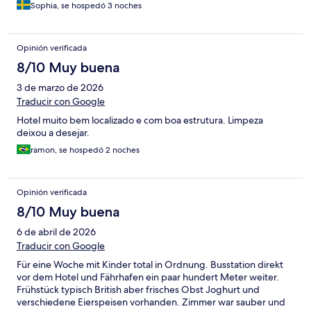
hänga där. Men det fanns en väldigt basic pool på taket som
Sophia, se hospedó 3 noches
man hade tillgång till.
Opinión verificada
8/10 Muy buena
3 de marzo de 2026
Traducir con Google
Hotel muito bem localizado e com boa estrutura. Limpeza
deixou a desejar.
ramon, se hospedó 2 noches
Opinión verificada
8/10 Muy buena
6 de abril de 2026
Traducir con Google
Für eine Woche mit Kinder total in Ordnung. Busstation direkt
vor dem Hotel und Fährhafen ein paar hundert Meter weiter.
Frühstück typisch British aber frisches Obst Joghurt und
verschiedene Eierspeisen vorhanden. Zimmer war sauber und