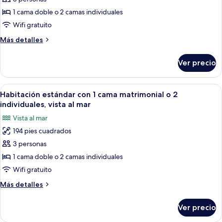
de
individuales
1 cama doble o 2 camas individuales
Habitación
estándar
Wifi gratuito
con
Más
Más detalles
1
detalles
sobre
cama
Ver precio
Habitación
matrimonial
estándar
o
con
Abrir
Un puerto deportivo con numerosas em
8
2
1
Habitación estándar con 1 cama matrimonial o 2
todas
cama
individuales,
individuales, vista al mar
matrimonial
las
vista
Vista al mar
o
fotos
parcial
2
194 pies cuadrados
de
individuales,
al
3 personas
Habitación
vista
mar
parcial
estándar
1 cama doble o 2 camas individuales
al
con
Wifi gratuito
mar
1
Más
Más detalles
cama
detalles
matrimonial
sobre
Ver precio
Habitación
o
estándar