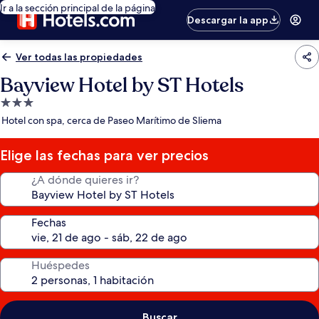
Ir a la sección principal de la página
Descargar la app
Ver todas las propiedades
Bayview Hotel by ST Hotels
Propiedad
de
Hotel con spa, cerca de Paseo Marítimo de Sliema
3.0
estrellas
Elige las fechas para ver precios
¿A dónde quieres ir?
Fechas
Huéspedes
Buscar