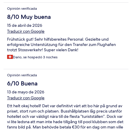
seng, og nye håndklæder på badeværelset (2 ud a 7 dage) de
Opinión verificada
resterende dage måtte vi gå op til poolen og tage håndklæder
derfra for a kunne gå i bad. Der var skimmelsvamp i loftet både
8/10 Muy buena
på værelse og badeværelset.
15 de abril de 2026
Traducir con Google
Frühstück gut! Sehr hilfsbereites Personal. Gezielte und
erfolgreiche Unterstützung für den Transfer zum Flughafen
trotzt Stossverkehr! Super vielen Dank!
Dario, se hospedó 3 noches
Opinión verificada
6/10 Buena
13 de mayo de 2026
Traducir con Google
Ett helt okej hotell! Det var definitivt värt att bo här på grund av
priset, stort rum och platsen. Busshållplatsen låg precis utanför
hotellet och var väldigt nära till de flesta ”turistställen”. Dock var
vi lite ledsna att man inte hade tillgång till pool klubben som det
fanns bild på. Man behövde betala €30 för en dag om man ville