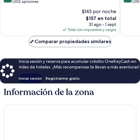
de
de
1,002 opiniones
Gzira
1,015
10,
10,
$143 por noche
Muy
Excelent
El
$157 en total
bueno,
1,015
precio
1,002
opinion
31 ago - 1 sept
actual
opiniones
Total con impuestos y cargos
es
de
Comparar propiedades similares
$157
Inicia sesión y reserva para acumular crédito OneKeyCash en
miles de hoteles. ¡Más recompensas te llevan a más aventuras!
Iniciar sesión
Registrarme gratis
Información de la zona