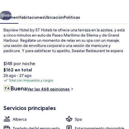
by
ST
erior
Siguiente
Hotels
45+
Resumen
Habitaciones
Ubicación
Políticas
Bayview Hotel by ST Hotels te ofrece una terraza en la azotea, y está
a cinco minutos en auto de Paseo Marítimo de Sliema y de Grand
Harbour. Regálate un momento de relax en su spa con un masaje,
una sesión de envoltura corporal o una sesión de manicure y
pedicure. Y para satisfacer tu apetito, Seastar Restaurant te espera
con un menú de cenas. Destacan su alberca techada, su alberca al
aire libre y su bar o lounge. A otros visitantes les gusta el personal
$148 por noche
amable y la proximidad a las opciones de transporte público.
El
$162 en total
precio
26 ago - 27 ago
Alberca techada, alberca al aire libre y
total
Total con impuestos y cargos
es
Opiniones
Buena
7.4
Ver las 468 opiniones
de
7.4 de 10,
$162
Servicios principales
Alberca
Spa
Traslado del/al aeropuerto
Estacionamiento disponible