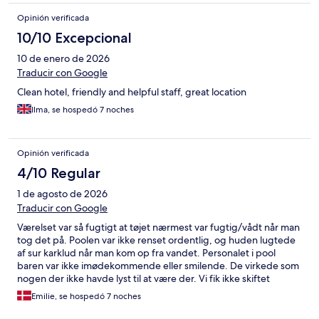
Opinión verificada
10/10 Excepcional
10 de enero de 2026
Traducir con Google
Clean hotel, friendly and helpful staff, great location
Ilma, se hospedó 7 noches
Opinión verificada
4/10 Regular
1 de agosto de 2026
Traducir con Google
Værelset var så fugtigt at tøjet nærmest var fugtig/vådt når man
tog det på. Poolen var ikke renset ordentlig, og huden lugtede
af sur karklud når man kom op fra vandet. Personalet i pool
baren var ikke imødekommende eller smilende. De virkede som
nogen der ikke havde lyst til at være der. Vi fik ikke skiftet
sengetøj i den uge vi var der på trods af at det var betydeligt
Emilie, se hospedó 7 noches
trængende til at blive skiftet og vi ringede ned til receptionen
for a få skiftet. Rengøring på værelset resulterer kun i en redt