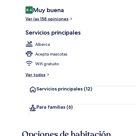
Opiniones
Muy buena
8.4
8.4 de 10,
Ver las 158 opiniones
Tobogán acu
Servicios principales
Alberca
Acepta mascotas
Wifi gratuito
Ver todos
Servicios principales
(12)
Para familias
(6)
Opciones de habitación