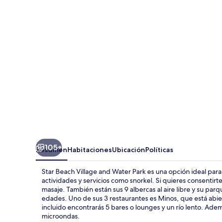
Village
and
Water
Park
105+
Resumen
Habitaciones
Ubicación
Políticas
Star Beach Village and Water Park es una opción ideal par
actividades y servicios como snorkel. Si quieres consentir
masaje. También están sus 9 albercas al aire libre y su pa
edades. Uno de sus 3 restaurantes es Minos, que está abier
incluido encontrarás 5 bares o lounges y un río lento. Ad
microondas.