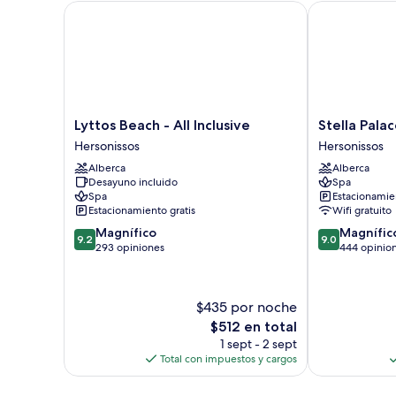
(Star)
Lyttos Beach - All Inclusive
Stella Palace
Lyttos
Stella
Lyttos Beach - All Inclusive
Stella Pala
Beach
Palace
Hersonissos
Hersonissos
-
Aqua
Alberca
Alberca
All
Park
Desayuno incluido
Spa
Inclusive
Resort
Spa
Estacionamien
Hersonissos
Hersonissos
Estacionamiento gratis
Wifi gratuito
9.2
9.0
Magnífico
Magnífic
9.2
9.0
de
de
293 opiniones
444 opinio
10,
10,
Magnífico,
Magnífico,
293
444
$435 por noche
opiniones
opiniones
El
$512 en total
precio
1 sept - 2 sept
actual
Total con impuestos y cargos
es
de