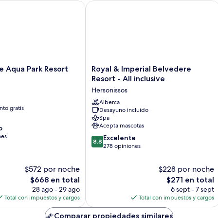
contiguo
 Aqua Park Resort
Royal & Imperial Belvedere Resort - Al
(Star
Beach
City
Building)
Royal
ce Aqua Park Resort
Royal & Imperial Belvedere
&
Resort - All inclusive
Imperial
Hersonissos
Belvedere
Resort
Alberca
to gratis
Desayuno incluido
-
Spa
All
Acepta mascotas
o
inclusive
nes
8.8
Hersonissos
Excelente
8.8
de
278 opiniones
10,
Excelente,
$572 por noche
$228 por noche
278
El
El
$668 en total
$271 en total
opiniones
precio
precio
28 ago - 29 ago
6 sept - 7 sept
actual
actual
Total con impuestos y cargos
Total con impuestos y cargos
es
es
de
de
Comparar propiedades similares