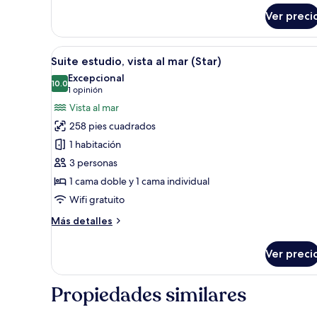
doble
(Land
Ver preci
View)
Abrir
Habitación de hotel con cama, 
7
Suite estudio, vista al mar (Star)
todas
Excepcional
las
10.0
10.0 de 10
(1
1 opinión
fotos
opinión)
Vista al mar
de
258 pies cuadrados
Suite
1 habitación
estudio,
3 personas
vista
1 cama doble y 1 cama individual
al
mar
Wifi gratuito
(Star)
Más
Más detalles
detalles
sobre
Ver preci
Suite
estudio,
vista
Propiedades similares
al
mar