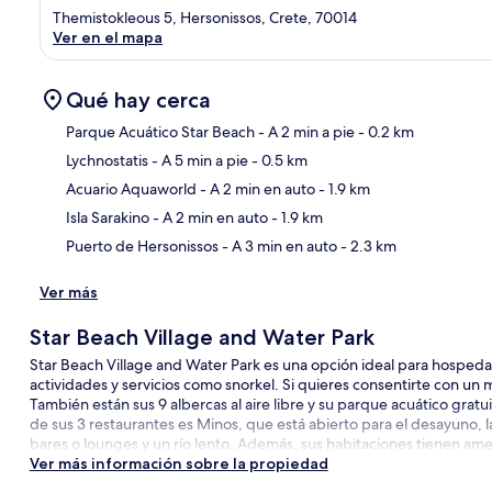
Themistokleous 5, Hersonissos, Crete, 70014
Ver en el mapa
Qué hay cerca
Parque Acuático Star Beach
- A 2 min a pie
- 0.2 km
Lychnostatis
- A 5 min a pie
- 0.5 km
Sec
Acuario Aquaworld
- A 2 min en auto
- 1.9 km
Isla Sarakino
- A 2 min en auto
- 1.9 km
Puerto de Hersonissos
- A 3 min en auto
- 2.3 km
Ver más
Star Beach Village and Water Park
Star Beach Village and Water Park es una opción ideal para hospedar
actividades y servicios como snorkel. Si quieres consentirte con un
También están sus 9 albercas al aire libre y su parque acuático gra
de sus 3 restaurantes es Minos, que está abierto para el desayuno, l
bares o lounges y un río lento. Además, sus habitaciones tienen a
Ver más información sobre la propiedad