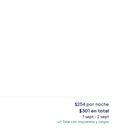
Centro de negocios
ado por un influencer
$254 por noche
El
$301 en total
precio
1 sept - 2 sept
Playa
total
Total con impuestos y cargos
es
de