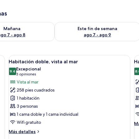
has
isponibilidad para mañana ago 7 - ago 8
Consulta la disponibilidad para este 
Mañana
Este fin de semana
ago 7 - ago 8
ago 7 - ago 9
ión, cortinas blackout y wifi gratis
Abrir
Habitación de hotel con cama, mesitas 
A
4
Habitación doble, vista al mar
Ha
todas
t
Excepcional
las
9.4
la
8.
9.4 de 10
(3
3 opiniones
fotos
f
opiniones)
Vista al mar
de
d
258 pies cuadrados
Habitación
H
1 habitación
doble,
s
3 personas
vista
(
1 cama doble y 1 cama individual
al
mar
Wifi gratuito
M
Má
de
Más
Más detalles
so
detalles