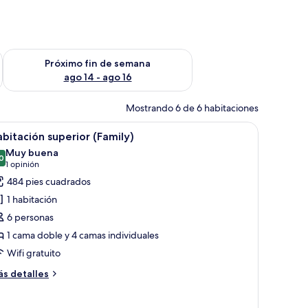
fin de semana ago 7 - ago 9
Consulta la disponibilidad para el próximo fin de semana ago 
Próximo fin de semana
ago 14 - ago 16
Mostrando 6 de 6 habitaciones
de noche, una silla, una pequeña mesa y vistas al mar.
brir
Un baño moderno con un lavamanos blanco, u
1
bitación superior (Family)
odas
Muy buena
s
0
8.0 de 10
(1
1 opinión
otos
opinión)
484 pies cuadrados
e
1 habitación
abitación
6 personas
uperior
1 cama doble y 4 camas individuales
Family)
Wifi gratuito
ás
s detalles
talles
bre