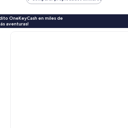
$668
$271
rédito OneKeyCash en miles de
ás aventuras!