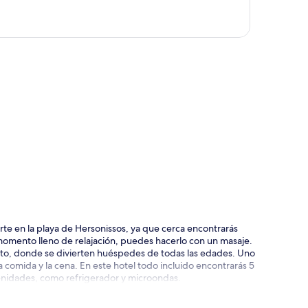
ción del mapa
te en la playa de Hersonissos, ya que cerca encontrarás
 momento lleno de relajación, puedes hacerlo con un masaje.
tuito, donde se divierten huéspedes de todas las edades. Uno
a comida y la cena. En este hotel todo incluido encontrarás 5
menidades, como refrigerador y microondas.