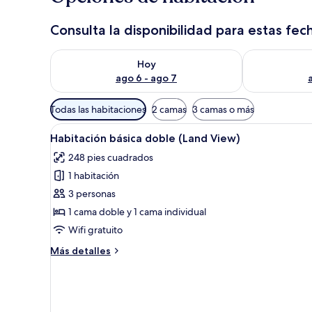
Consulta la disponibilidad para estas fec
Consulta la disponibilidad para hoy ago 6 - ago 7
Consulta la d
Hoy
ago 6 - ago 7
Filtros
Todas las habitaciones
2 camas
3 camas o más
disponibles
Abrir
Caja de seguridad en la habitac
para
5
Habitación básica doble (Land View)
todas
las
248 pies cuadrados
las
habitaciones
1 habitación
fotos
de
3 personas
Habitación
1 cama doble y 1 cama individual
básica
Wifi gratuito
doble
Más
Más detalles
(Land
detalles
View)
sobre
Habitación
básica