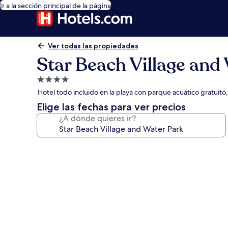
Ir a la sección principal de la página
Ver todas las propiedades
Star Beach Village and
Propiedad
de
Hotel todo incluido en la playa con parque acuático gratuit
4.0
Elige las fechas para ver precios
estrellas
¿A dónde quieres ir?
Galería
de
fotos
de
Star
Beach