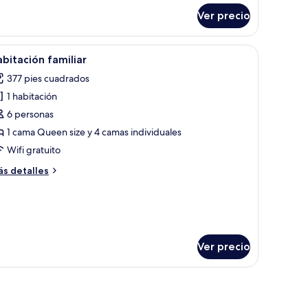
bitación
perior
Ver precio
amily)
 una cama grande, cabecera de madera, lámparas de noche, una mesita de n
brir
Un baño moderno con un lavamanos blanco, u
1
bitación familiar
odas
377 pies cuadrados
s
1 habitación
otos
e
6 personas
abitación
1 cama Queen size y 4 camas individuales
miliar
Wifi gratuito
ás
s detalles
talles
bre
bitación
miliar
Ver precio