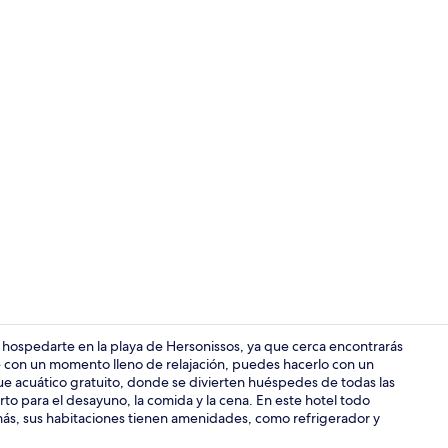
Video realiz
a hospedarte en la playa de Hersonissos, ya que cerca encontrarás
te con un momento lleno de relajación, puedes hacerlo con un
rque acuático gratuito, donde se divierten huéspedes de todas las
Playa
to para el desayuno, la comida y la cena. En este hotel todo
emás, sus habitaciones tienen amenidades, como refrigerador y