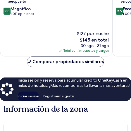
aeropuerto
aerop
2025)
Vecindar
9.0
9.6
Centro
Magnífico
Centrs
Exc
9.0
9.6
de
de
histórico
1,011 opiniones
1,00
10,
10,
de
Magnífico,
Excepcio
Riga
1,011
1,006
$127 por noche
opiniones
opinion
El
$145 en total
precio
30 ago - 31 ago
actual
Total con impuestos y cargos
es
de
Comparar propiedades similares
$145
Inicia sesión y reserva para acumular crédito OneKeyCash en
miles de hoteles. ¡Más recompensas te llevan a más aventuras!
Iniciar sesión
Registrarme gratis
Información de la zona