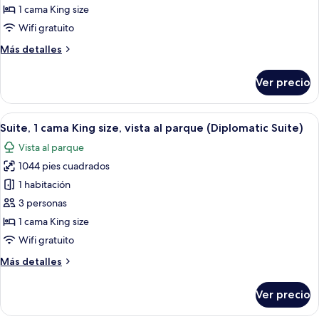
Suite
1 cama King size
junior,
Wifi gratuito
vista
Más
Más detalles
al
detalles
patio
sobre
Ver precio
Suite
junior,
vista
Abrir
Un cuarto de hotel con una cama grand
7
al
Suite, 1 cama King size, vista al parque (Diplomatic Suite)
todas
patio
Vista al parque
las
1044 pies cuadrados
fotos
de
1 habitación
Suite,
3 personas
1
1 cama King size
cama
Wifi gratuito
King
Más
Más detalles
size,
detalles
vista
sobre
Ver precio
al
Suite,
1
parque