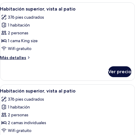
cama
Abrir
Una habitación de hotel con una cama 
(Diplomatic
4
King
Habitación superior, vista al patio
todas
Suite)
size,
376 pies cuadrados
vista
las
al
1 habitación
fotos
parque
de
2 personas
(Diplomatic
Habitación
Suite)
1 cama King size
superior,
Wifi gratuito
vista
Más
Más detalles
al
detalles
patio
sobre
Ver precio
Habitación
superior,
vista
Abrir
Habitación de hotel con dos camas, una
9
al
Habitación superior, vista al patio
todas
patio
376 pies cuadrados
las
1 habitación
fotos
de
2 personas
Habitación
2 camas individuales
superior,
Wifi gratuito