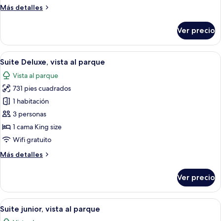
vista
Más
Más detalles
al
detalles
patio
sobre
Ver precio
Habitación
superior,
vista
Abrir
Habitación de hotel con escritorio, co
10
al
Suite Deluxe, vista al parque
todas
patio
Vista al parque
las
731 pies cuadrados
fotos
de
1 habitación
Suite
3 personas
Deluxe,
1 cama King size
vista
Wifi gratuito
al
Más
Más detalles
parque
detalles
sobre
Ver precio
Suite
Deluxe,
vista
Abrir
Una sala moderna con sofá, sillón, una 
5
al
Suite junior, vista al parque
todas
parque