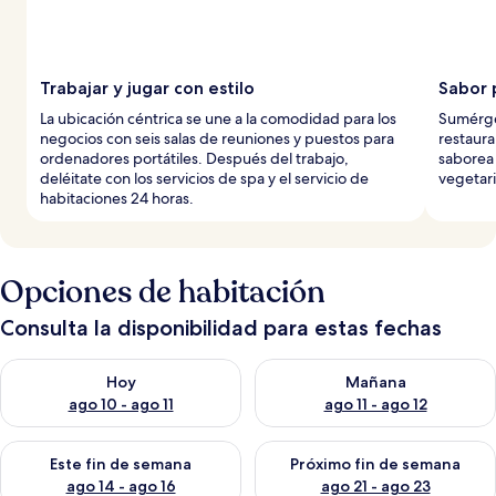
Trabajar y jugar con estilo
Sabor 
La ubicación céntrica se une a la comodidad para los
Sumérget
negocios con seis salas de reuniones y puestos para
restaura
ordenadores portátiles. Después del trabajo,
saborea
deléitate con los servicios de spa y el servicio de
vegetari
habitaciones 24 horas.
Opciones de habitación
Consulta la disponibilidad para estas fechas
Consulta la disponibilidad para hoy ago 10 - ago 11
Consulta la disponibilidad par
Hoy
Mañana
ago 10 - ago 11
ago 11 - ago 12
Consulta la disponibilidad para este fin de semana ago 14 - ag
Consulta la disponibilidad pa
Este fin de semana
Próximo fin de semana
ago 14 - ago 16
ago 21 - ago 23