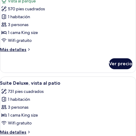
Vista al parque
las
570 pies cuadrados
fotos
de
1 habitación
Suite
3 personas
junior,
1 cama King size
vista
Wifi gratuito
al
Más
Más detalles
parque
detalles
sobre
Ver precio
Suite
junior,
vista
Abrir
Habitación de hotel con sofá, una mesit
5
al
Suite Deluxe, vista al patio
todas
parque
731 pies cuadrados
las
1 habitación
fotos
de
3 personas
Suite
1 cama King size
Deluxe,
Wifi gratuito
vista
Más
Más detalles
al