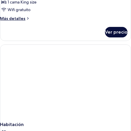
1 cama King size
Wifi gratuito
Más
Más detalles
detalles
sobre
Ver precio
Suite
ejecutiva,
1
cama
King
size,
vista
al
patio
Habitación