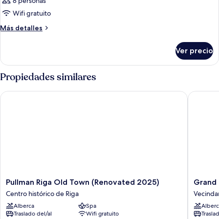
8 personas
Wifi gratuito
Más
Más detalles
detalles
sobre
Ver precio
Habitación
Propiedades similares
Pullman Riga Old Town (Renovated 2025)
Grand Po
Pullman
Grand
Pullman Riga Old Town (Renovated 2025)
Grand 
Riga
Poet
Centro histórico de Riga
Vecindar
Old
Hotel
Alberca
Spa
Alberc
Town
by
Traslado del/al
Wifi gratuito
Trasla
(Renovated
Semara