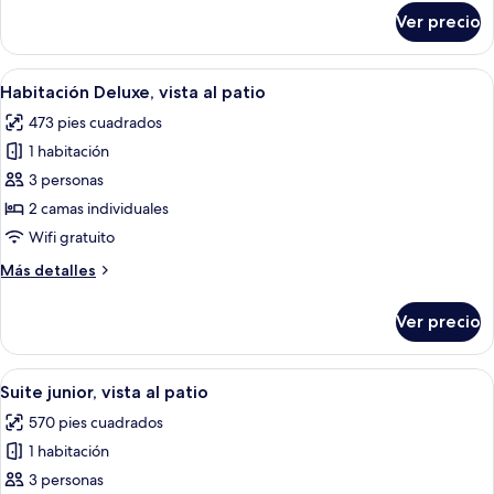
patio
sobre
Ver precio
Habitación
Deluxe,
vista
Abrir
Una habitación de hotel moderna con 
5
al
Habitación Deluxe, vista al patio
todas
patio
473 pies cuadrados
las
1 habitación
fotos
de
3 personas
Habitación
2 camas individuales
Deluxe,
Wifi gratuito
vista
Más
Más detalles
al
detalles
patio
sobre
Ver precio
Habitación
Deluxe,
vista
Abrir
Una sala moderna con sofá, sillón, una 
5
al
Suite junior, vista al patio
todas
patio
570 pies cuadrados
las
1 habitación
fotos
de
3 personas