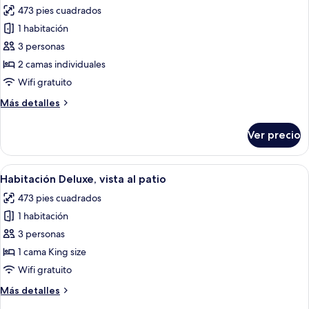
473 pies cuadrados
fotos
de
1 habitación
Habitación
3 personas
Deluxe,
2 camas individuales
vista
Wifi gratuito
al
Más
Más detalles
parque
detalles
sobre
Ver precio
Habitación
Deluxe,
vista
Abrir
Una habitación de hotel moderna con u
6
al
Habitación Deluxe, vista al patio
todas
parque
473 pies cuadrados
las
1 habitación
fotos
de
3 personas
Habitación
1 cama King size
Deluxe,
Wifi gratuito
vista
Más
Más detalles
al
detalles