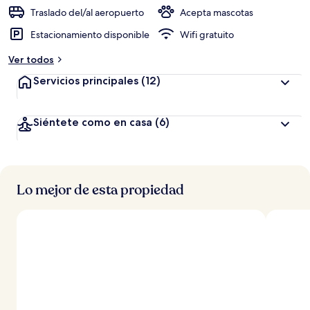
ó
Traslado del/al aeropuerto
Acepta mascotas
n
Estacionamiento disponible
Wifi gratuito
a
Ver todos
l
t
Servicios principales
(12)
a
d
Siéntete como en casa
(6)
e
l
o
s
Lo mejor de esta propiedad
v
i
a
j
e
r
o
s