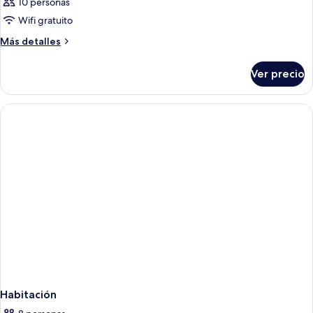
10 personas
Wifi gratuito
Más
Más detalles
detalles
sobre
Ver precio
Habitación
Habitación