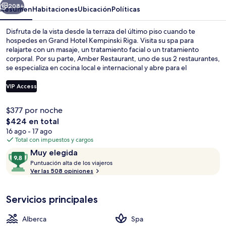
208+
Resumen
Habitaciones
Ubicación
Políticas
Disfruta de la vista desde la terraza del último piso cuando te
hospedes en Grand Hotel Kempinski Riga. Visita su spa para
relajarte con un masaje, un tratamiento facial o un tratamiento
corporal. Por su parte, Amber Restaurant, uno de sus 2 restaurantes,
se especializa en cocina local e internacional y abre para el
desayuno, la comida y la cena. Otros servicios y amenidades a
destacar de este hotel de lujo son sus 2 bares o lounges, su alberca
VIP Access
techada y su sala de fitness abierta las 24 horas. Otros visitantes
hablan maravillas de las amenidades y características como el
$377 por noche
personal amable.
Playa
El
$424 en total
precio
16 ago - 17 ago
total
Total con impuestos y cargos
es
Opiniones
9.8
Muy elegida
de
P
de
Puntuación alta de los viajeros
$424
u
Ver las 508 opiniones
10,
n
Muy
t
elegida
Servicios principales
u
a
c
Alberca
Spa
i