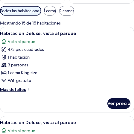
Filtros
Todas las habitaciones
1 cama
2 camas
disponibles
para
Mostrando 15 de 15 habitaciones
las
Abrir
Un edificio grande y de estilo clásico,
5
Habitación Deluxe, vista al parque
habitaciones
todas
Vista al parque
las
473 pies cuadrados
fotos
de
1 habitación
Habitación
3 personas
Deluxe,
1 cama King size
vista
Wifi gratuito
al
Más
Más detalles
parque
detalles
sobre
Ver precio
Habitación
Deluxe,
vista
Abrir
Una habitación de hotel moderna con 
6
al
Habitación Deluxe, vista al parque
todas
parque
Vista al parque
las