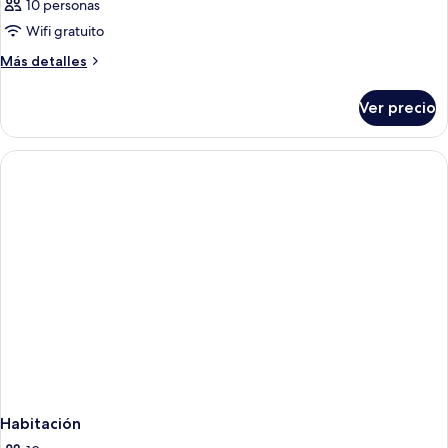
10 personas
Wifi gratuito
Más
Más detalles
detalles
sobre
Ver precio
Habitación
Habitación