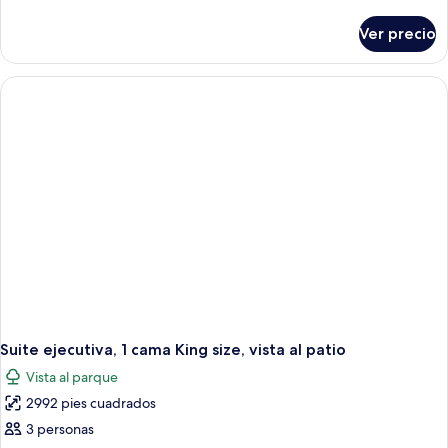
detalles
patio
sobre
Ver precio
Suite
Deluxe,
vista
al
patio
Suite ejecutiva, 1 cama King size, vista al patio
Vista al parque
2992 pies cuadrados
3 personas