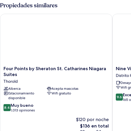
Propiedades similares
Four Points by Sheraton St. Catharines Niagara Suites
Nine Vin
Four
Nine
Four Points by Sheraton St. Catharines Niagara
Nine V
Points
Vines
Suites
Distrito
by
Hotel
Thorold
Desayu
Sheraton
Distrito
Wifi g
St.
Alberca
Acepta mascotas
Históric
Estacionamiento
Wifi gratuito
Catharines
de
9.6
Exc
9.6
disponible
Niagara
la
de
165 
Suites
Ciudad
8.4
10,
Muy bueno
8.4
Thorold
Vieja
de
Excepcio
1,013 opiniones
10,
165
$120 por noche
Muy
opinion
El
$136 en total
bueno,
precio