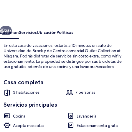
Entire
house
mins
erior
Siguiente
Niagara
28+
Resumen
Servicios
Ubicación
Políticas
falls
En esta casa de vacaciones, estarás a 10 minutos en auto de
&
Universidad de Brock y de Centro comercial Outlet Collection at
Niagara. Podrás disfrutar de servicios sin costo extra, como wifi y
Brock
estacionamiento. La propiedad se distingue por sus bicicletas de
uni
uso gratuito, además de una cocina y una lavadora/secadora.
Casa completa
3 habitaciones
7 personas
Restaurante familiar
Servicios principales
Cocina
Lavandería
Acepta mascotas
Estacionamiento gratis