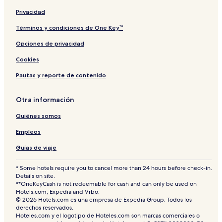
e
B
a
r
r
r
a
C
r
b
e
a
r
Privacidad
e
o
y
a
a
n
c
I
t
Términos y condiciones de One Key™
t
k
H
Opciones de privacidad
e
U
G
r
n
Cookies
b
i
y
v
Pautas y reporte de contenido
I
e
H
r
G
s
Otra información
i
Quiénes somos
t
y
Empleos
b
y
Guías de viaje
G
L
* Some hotels require you to cancel more than 24 hours before check-in.
O
Details on site.
B
**OneKeyCash is not redeemable for cash and can only be used on
A
Hotels.com, Expedia and Vrbo.
L
© 2026 Hotels.com es una empresa de Expedia Group. Todos los
S
derechos reservados.
T
Hoteles.com y el logotipo de Hoteles.com son marcas comerciales o