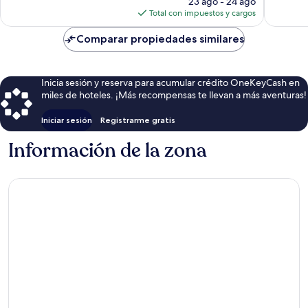
1,013
23 ago - 24 ago
actual
opiniones
Total con impuestos y cargos
es
de
Comparar propiedades similares
$136
Inicia sesión y reserva para acumular crédito OneKeyCash en
miles de hoteles. ¡Más recompensas te llevan a más aventuras!
Iniciar sesión
Registrarme gratis
Información de la zona