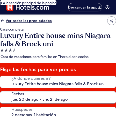
Ir a la sección principal de la página
Descargar la app
Ver todas las propiedades
Casa completa
Luxury Entire house mins Niagara
falls & Brock uni
Propiedad
de
Casa de vacaciones para familias en Thorold con cocina
3.5
estrellas
Elige las fechas para ver precios
¿A dónde quieres ir?
Fechas
Huéspedes