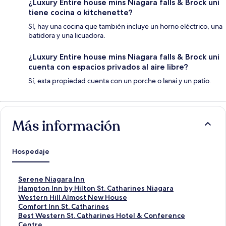
¿Luxury Entire house mins Niagara falls & Brock uni
tiene cocina o kitchenette?
Sí, hay una cocina que también incluye un horno eléctrico, una
batidora y una licuadora.
¿Luxury Entire house mins Niagara falls & Brock uni
cuenta con espacios privados al aire libre?
Sí, esta propiedad cuenta con un porche o lanai y un patio.
Más información
Hospedaje
E
Serene Niagara Inn
n
E
Hampton Inn by Hilton St. Catharines Niagara
l
n
E
Western Hill Almost New House
a
l
n
E
Comfort Inn St. Catharines
c
a
l
n
E
Best Western St. Catharines Hotel & Conference
e
c
a
l
n
Centre