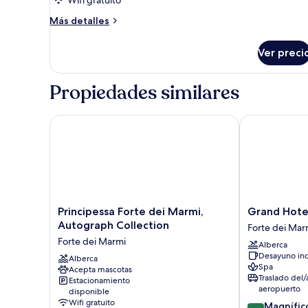
clásica
con
Más
Más detalles
1
detalles
sobre
cama
Ver preci
Habitación
matrimonial
clásica
o
con
Propiedades similares
2
1
cama
individuales
matrimonial
Principessa Forte dei Marmi, Autograph Collection
Grand Hotel I
o
2
individuales
Principessa
Grand
Principessa Forte dei Marmi,
Grand Hotel
Forte
Hotel
Autograph Collection
Forte dei Mar
dei
Imperiale
Forte dei Marmi
Alberca
Marmi,
Forte
Desayuno inc
Autograph
Alberca
dei
Spa
Acepta mascotas
Collection
Marmi
Traslado del/
Estacionamiento
Forte
aeropuerto
disponible
dei
Wifi gratuito
9.2
Magnífic