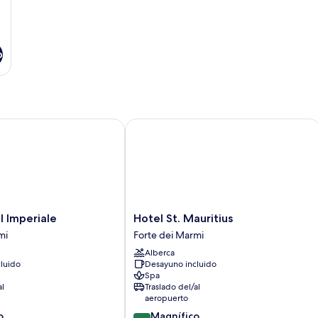
al
ja
o
mperiale
Hotel St. Mauritius
Hotel
 Imperiale
Hotel St. Mauritius
St.
mi
Forte dei Marmi
Mauritius
Alberca
Forte
luido
Desayuno incluido
dei
Spa
Marmi
al
Traslado del/al
aeropuerto
9.2
o
Magnífico