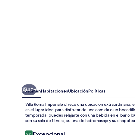
Imperiale
40+
Resumen
Habitaciones
Ubicación
Políticas
Villa Roma Imperiale ofrece una ubicación extraordinaria, e
es el lugar ideal para disfrutar de una comida o un bocadill
temporada, puedes relajarte con una bebida en el bar o lo
son su sala de fitness, su tina de hidromasaje y su chapote
Opiniones
Excepcional
9.8