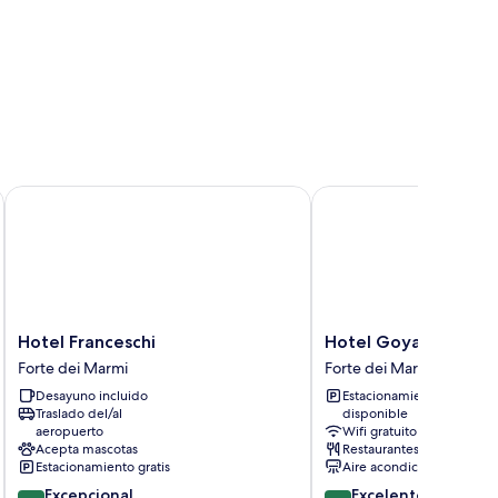
rdín
Hotel Franceschi
Hotel Goya
Hotel
Hotel
Hotel Franceschi
Hotel Goya
Franceschi
Goya
Forte dei Marmi
Forte dei Marmi
Forte
Forte
Desayuno incluido
Estacionamiento
dei
dei
Traslado del/al
disponible
Marmi
Marmi
aeropuerto
Wifi gratuito
Acepta mascotas
Restaurantes
Estacionamiento gratis
Aire acondicionado
9.6
8.6
Excepcional
Excelente