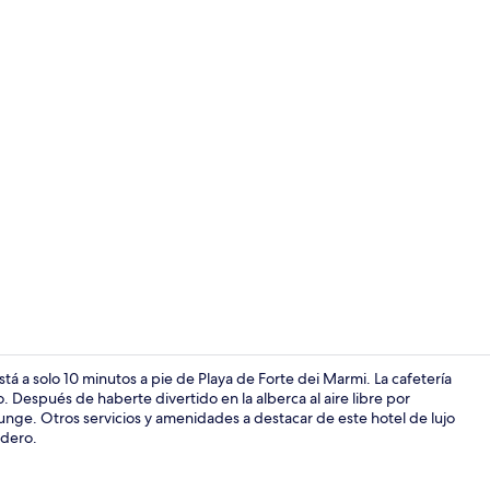
Vista fronta
stá a solo 10 minutos a pie de Playa de Forte dei Marmi. La cafetería
o. Después de haberte divertido en la alberca al aire libre por
unge. Otros servicios y amenidades a destacar de este hotel de lujo
Sala de estar
adero.