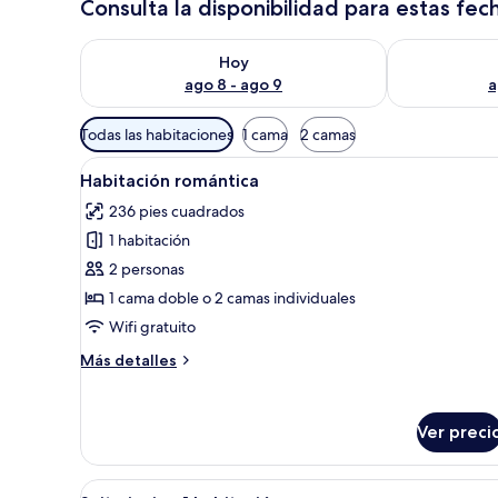
Consulta la disponibilidad para estas fec
Consulta la disponibilidad para hoy ago 8 - ago 9
Consulta la d
Hoy
ago 8 - ago 9
a
Filtros
Todas las habitaciones
1 cama
2 camas
disponibles
Abrir
Un dormitorio con cama, mesita
para
3
Habitación romántica
todas
las
236 pies cuadrados
las
habitaciones
1 habitación
fotos
de
2 personas
Habitación
1 cama doble o 2 camas individuales
romántica
Wifi gratuito
Más
Más detalles
detalles
sobre
Habitación
Ver preci
romántica
Abrir
Una habitación de hotel modern