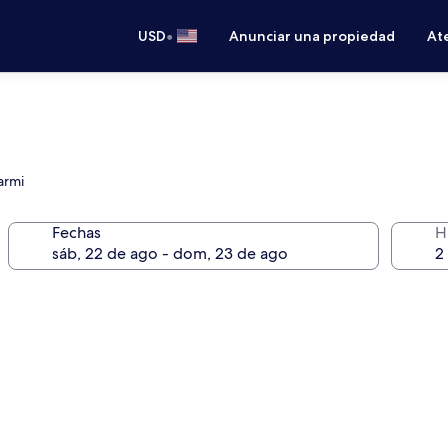
•
USD
Anunciar una propiedad
Ate
armi
Fechas
H