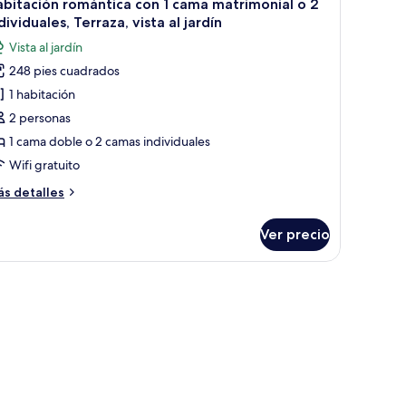
2
bitación romántica con 1 cama matrimonial o 2
odas
dividuales, Terraza, vista al jardín
s
Vista al jardín
otos
248 pies cuadrados
e
1 habitación
abitación
omántica
2 personas
on
1 cama doble o 2 camas individuales
Wifi gratuito
ama
ás
s detalles
atrimonial
talles
bre
Ver precio
bitación
mántica
ndividuales,
n
erraza,
sta
ama
trimonial
rdín
dividuales,
rraza,
sta