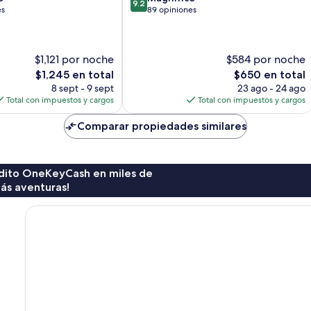
9.2
de
es
89 opiniones
10,
Magnífico,
89
$1,121 por noche
$584 por noche
opiniones
El
El
$1,245 en total
$650 en total
precio
precio
8 sept - 9 sept
23 ago - 24 ago
actual
actual
Total con impuestos y cargos
Total con impuestos y cargos
es
es
de
de
Comparar propiedades similares
$1,245
$650
rédito OneKeyCash en miles de
ás aventuras!