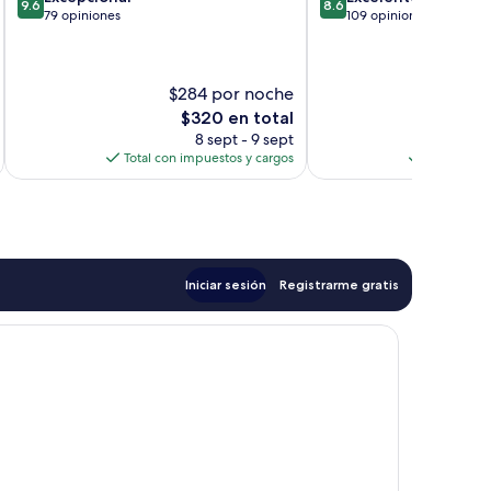
9.6
8.6
de
de
79 opiniones
109 opiniones
10,
10,
Excepcional,
Excelente,
79
109
$284 por noche
$2
opiniones
opiniones
El
E
$320 en total
precio
8 sept - 9 sept
actual
Total con impuestos y cargos
Total con 
es
de
$320
Iniciar sesión
Registrarme gratis