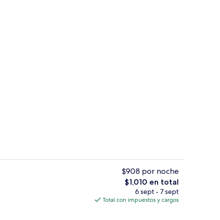
l de la propiedad
Jardín
$908 por noche
El
$1,010 en total
precio
6 sept - 7 sept
 en el lobby
Desayuno buffet incluido
total
Total con impuestos y cargos
es
de