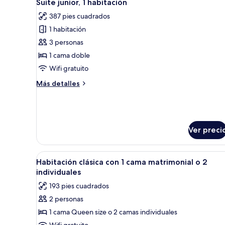
4
Suite junior, 1 habitación
todas
387 pies cuadrados
las
1 habitación
fotos
de
3 personas
Suite
1 cama doble
junior,
Wifi gratuito
1
Más
Más detalles
habitación
detalles
sobre
Suite
junior,
1
Ver preci
habitación
Abrir
Un dormitorio con cama, cómod
4
Habitación clásica con 1 cama matrimonial o 2
todas
individuales
las
193 pies cuadrados
fotos
2 personas
de
1 cama Queen size o 2 camas individuales
Habitación
Wifi gratuito