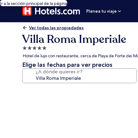
Ir a la sección principal de la página
Planea tu viaje
Ver todas las propiedades
Villa Roma Imperiale
Propiedad
de
Hotel de lujo con restaurante, cerca de Playa de Forte dei M
5.0
Elige las fechas para ver precios
estrellas
¿A dónde quieres ir?
Galería
de
fotos
de
Villa
Roma