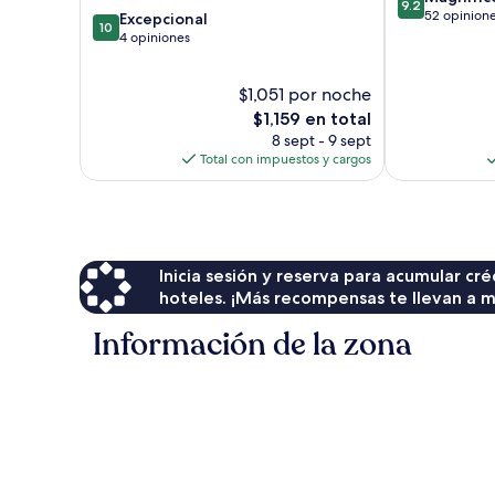
Marmi
9.2
de
52 opinion
10.0
Excepcional
10
10,
de
4 opiniones
Magnífico,
10,
52
Excepcional,
$1,051 por noche
opiniones
4
opiniones
El
$1,159 en total
precio
8 sept - 9 sept
actual
Total con impuestos y cargos
es
de
$1,159
Inicia sesión y reserva para acumular c
hoteles. ¡Más recompensas te llevan a m
Información de la zona