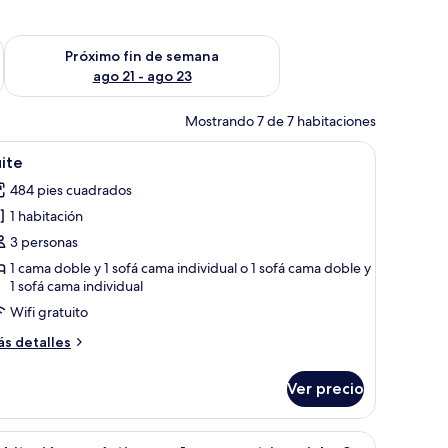
fin de semana ago 14 - ago 16
Consulta la disponibilidad para el próximo fin de semana ago
Próximo fin de semana
ago 21 - ago 23
Mostrando 7 de 7 habitaciones
a mesita de noche, una lámpara, un espejo y vistas al balcón exterior.
brir
Un patio con una mesa y sillas blancas, una p
3
ite
odas
484 pies cuadrados
s
1 habitación
otos
e
3 personas
uite
1 cama doble y 1 sofá cama individual o 1 sofá cama doble y
1 sofá cama individual
Wifi gratuito
ás
s detalles
talles
bre
Ver precio
ite
o.
mesita de noche y vistas al exterior.
brir
Un baño con lavamanos, espejo, ducha y plan