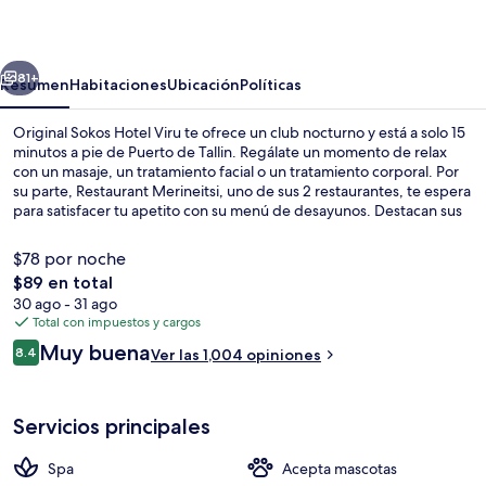
Hotel
Viru
erior
Siguiente
81+
Resumen
Habitaciones
Ubicación
Políticas
Original Sokos Hotel Viru te ofrece un club nocturno y está a solo 15
minutos a pie de Puerto de Tallin. Regálate un momento de relax
con un masaje, un tratamiento facial o un tratamiento corporal. Por
su parte, Restaurant Merineitsi, uno de sus 2 restaurantes, te espera
para satisfacer tu apetito con su menú de desayunos. Destacan sus
3 bares o lounges, su sala de fitness y su sauna.
$78 por noche
El
$89 en total
precio
30 ago - 31 ago
Lobby
total
Total con impuestos y cargos
es
Opiniones
Muy buena
8.4
Ver las 1,004 opiniones
de
8.4 de 10,
$89
Servicios principales
Spa
Acepta mascotas