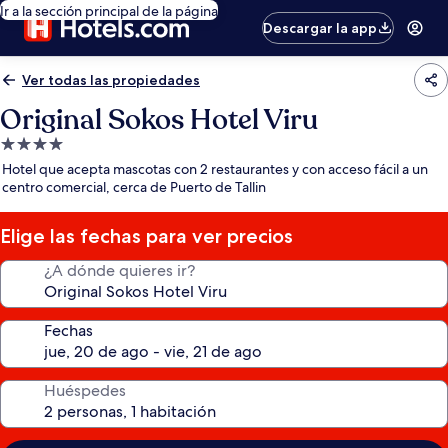
Ir a la sección principal de la página
Descargar la app
Ver todas las propiedades
Original Sokos Hotel Viru
Propiedad
de
Hotel que acepta mascotas con 2 restaurantes y con acceso fácil a un
4.0
centro comercial, cerca de Puerto de Tallin
estrellas
Elige las fechas para ver precios
¿A dónde quieres ir?
Fechas
Huéspedes