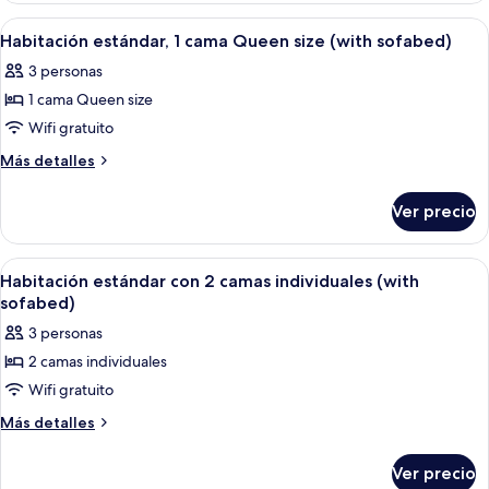
size
1
Abrir
Habitación de hotel con cama, dos sill
7
cama
(Extra
Habitación estándar, 1 cama Queen size (with sofabed)
todas
Queen
bed
3 personas
size
las
possibility)
(Extra
1 cama Queen size
fotos
bed
de
Wifi gratuito
possibility)
Habitación
Más
Más detalles
estándar,
detalles
sobre
1
Ver precio
Habitación
cama
estándar,
Queen
1
Abrir
Habitación de hotel con dos camas, un es
8
size
cama
Habitación estándar con 2 camas individuales (with
todas
Queen
(with
sofabed)
size
las
sofabed)
3 personas
(with
fotos
sofabed)
2 camas individuales
de
Wifi gratuito
Habitación
estándar
Más
Más detalles
detalles
con
sobre
2
Ver precio
Habitación