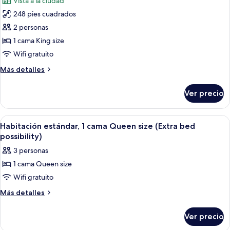
Vista a la ciudad
individuales
las
248 pies cuadrados
fotos
de
2 personas
Habitación
1 cama King size
superior,
Wifi gratuito
1
Más
Más detalles
cama
detalles
King
sobre
Ver precio
Habitación
size
superior,
1
Abrir
Una habitación de hotel moderna con u
5
cama
Habitación estándar, 1 cama Queen size (Extra bed
todas
King
possibility)
size
las
3 personas
fotos
1 cama Queen size
de
Wifi gratuito
Habitación
estándar,
Más
Más detalles
detalles
1
sobre
cama
Ver precio
Habitación
Queen
estándar,