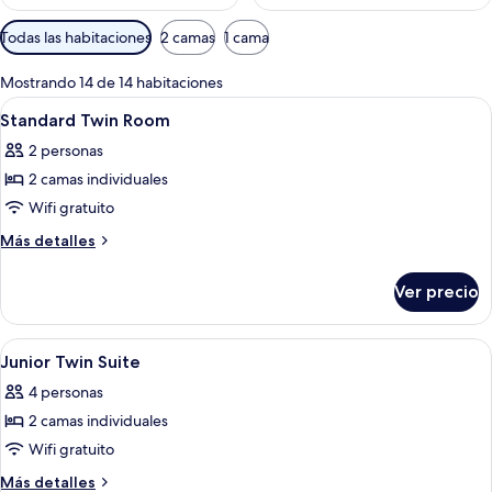
Filtros
Todas las habitaciones
2 camas
1 cama
disponibles
para
Mostrando 14 de 14 habitaciones
las
Abrir
Habitación de hotel con dos camas, un
6
Standard Twin Room
habitaciones
todas
2 personas
las
2 camas individuales
fotos
de
Wifi gratuito
Standard
Más
Más detalles
Twin
detalles
sobre
Room
Ver precio
Standard
Twin
Room
Abrir
Ropa de cama hipoalergénica, minibar 
7
Junior Twin Suite
todas
4 personas
las
2 camas individuales
fotos
de
Wifi gratuito
Junior
Más
Más detalles