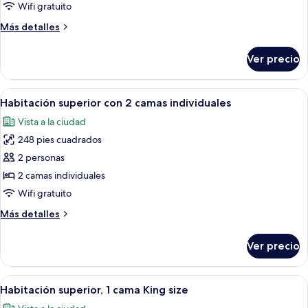
junior
Wifi gratuito
con
Más
Más detalles
2
detalles
camas
sobre
Ver precio
Habitación
individuales
junior
con
Abrir
Ropa de cama hipoalergénica, minibar 
6
2
Habitación superior con 2 camas individuales
todas
camas
Vista a la ciudad
individuales
las
248 pies cuadrados
fotos
de
2 personas
Habitación
2 camas individuales
superior
Wifi gratuito
con
Más
Más detalles
2
detalles
camas
sobre
Ver precio
Habitación
individuales
superior
con
Abrir
Habitación de hotel con una cama grande
6
2
Habitación superior, 1 cama King size
todas
camas