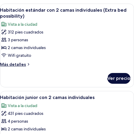
con
Abrir
Habitación de hotel con dos camas, un e
10
2
Habitación estándar con 2 camas individuales (Extra bed
todas
camas
possibility)
individuales
las
Vista a la ciudad
fotos
312 pies cuadrados
de
3 personas
Habitación
estándar
2 camas individuales
con
Wifi gratuito
2
Más
Más detalles
camas
detalles
individuales
sobre
Ver precio
Habitación
(Extra
estándar
bed
con
Abrir
Habitación de hotel con cama, sofá, es
possibility)
7
2
Habitación junior con 2 camas individuales
todas
camas
Vista a la ciudad
individuales
las
(Extra
431 pies cuadrados
fotos
bed
de
4 personas
possibility)
Habitación
2 camas individuales