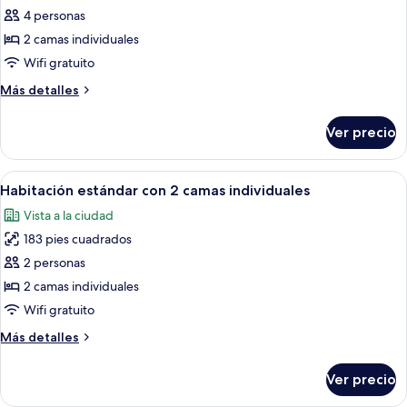
fotos
4 personas
de
2 camas individuales
Habitación
superior,
Wifi gratuito
2
Más
Más detalles
camas
detalles
sobre
individuales
Ver precio
Habitación
(Two
superior,
extra
2
Abrir
Una habitación de hotel moderna con d
6
beds
camas
Habitación estándar con 2 camas individuales
todas
individuales
possible)
Vista a la ciudad
(Two
las
extra
183 pies cuadrados
fotos
beds
de
2 personas
possible)
Habitación
2 camas individuales
estándar
Wifi gratuito
con
Más
Más detalles
2
detalles
camas
sobre
Ver precio
Habitación
individuales
estándar