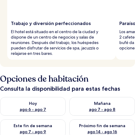
Trabajo y diversión perfeccionados
Paraís
El hotel está situado en el centro de la ciudad y
Los aman
dispone de un centro de negocios y salas de
2 cafete
reuniones. Después del trabajo, los huéspedes
bufé da 
pueden disfrutar de servicios de spa, jacuzzis o
opcione
relajarse en tres bares.
Opciones de habitación
Consulta la disponibilidad para estas fechas
Consulta la disponibilidad para hoy ago 6 - ago 7
Consulta la disponibilidad pa
Hoy
Mañana
ago 6 - ago 7
ago 7 - ago 8
Consulta la disponibilidad para este fin de semana ago 7 - ag
Consulta la disponibilidad par
Este fin de semana
Próximo fin de semana
ago 7 - ago 9
ago 14 - ago 16