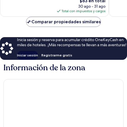
opiniones
El
1,009
$83 en total
precio
opinion
30 ago - 31 ago
actual
Total con impuestos y cargos
es
de
Comparar propiedades similares
$83
Inicia sesión y reserva para acumular crédito OneKeyCash en
miles de hoteles. ¡Más recompensas te llevan a más aventuras!
Iniciar sesión
Registrarme gratis
Información de la zona