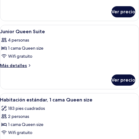
Twin
detalles
sobre
Suite
Ver precio
Junior
Twin
Suite
Abrir
Habitación de hotel con cama, sofá, sil
6
Junior Queen Suite
todas
4 personas
las
1 cama Queen size
fotos
de
Wifi gratuito
Junior
Más
Más detalles
Queen
detalles
sobre
Suite
Ver precio
Junior
Queen
Suite
Abrir
Habitación de hotel con cama, escritori
5
Habitación estándar, 1 cama Queen size
todas
183 pies cuadrados
las
2 personas
fotos
de
1 cama Queen size
Habitación
Wifi gratuito