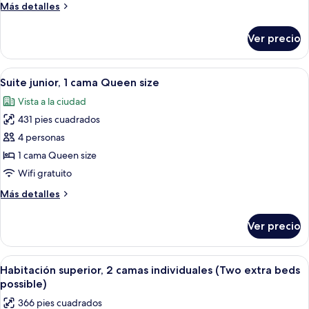
estándar,
Más
Más detalles
1
detalles
cama
sobre
Ver precio
Habitación
Queen
estándar,
size
1
Abrir
Habitación de hotel con una cama grand
6
cama
Suite junior, 1 cama Queen size
todas
Queen
Vista a la ciudad
size
las
431 pies cuadrados
fotos
de
4 personas
Suite
1 cama Queen size
junior,
Wifi gratuito
1
Más
Más detalles
cama
detalles
Queen
sobre
Ver precio
Suite
size
junior,
1
Abrir
Ropa de cama hipoalergénica, minibar 
5
cama
Habitación superior, 2 camas individuales (Two extra beds
todas
Queen
possible)
size
las
366 pies cuadrados