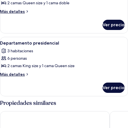
de
2 camas Queen size y 1 cama doble
Departamento
Más
Más detalles
superior
detalles
sobre
Ver precio
Departamento
superior
Abrir
Una sala de estar moderna con un sofá
17
Departamento presidencial
todas
3 habitaciones
las
6 personas
fotos
de
2 camas King size y 1 cama Queen size
Departamento
Más
Más detalles
presidencial
detalles
sobre
Ver precio
Departamento
presidencial
Propiedades similares
Eurostars Old Montreal Suites & Apartments
Le Squar