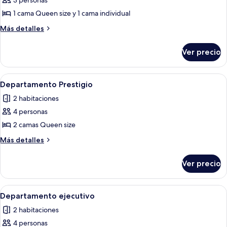
3 personas
fotos
de
1 cama Queen size y 1 cama individual
Departamento
Más
Más detalles
Confort
detalles
sobre
Ver precio
Departamento
Confort
Abrir
Una sala de estar moderna con una mesa 
13
Departamento Prestigio
todas
2 habitaciones
las
4 personas
fotos
de
2 camas Queen size
Departamento
Más
Más detalles
Prestigio
detalles
sobre
Ver precio
Departamento
Prestigio
Abrir
Una sala moderna con sofá, mesa de ce
13
Departamento ejecutivo
todas
2 habitaciones
las
4 personas
fotos