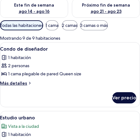
Consulta la disponibilidad para este fin de semana ago 14 - ag
Consulta la disponibilidad pa
Este fin de semana
Próximo fin de semana
ago 14 - ago 16
ago 21 - ago 23
Filtros
Todas las habitaciones
1 cama
2 camas
3 camas o más
disponibles
para
Mostrando 9 de 9 habitaciones
las
Abrir
Una habitación de hotel moderna con c
11
Condo de diseñador
habitaciones
todas
1 habitación
las
2 personas
fotos
de
1 cama plegable de pared Queen size
Condo
Más
Más detalles
de
detalles
sobre
diseñador
Ver precio
Condo
de
diseñador
Abrir
Habitación de hotel con cama, una sil
10
Estudio urbano
todas
Vista a la ciudad
las
1 habitación
fotos