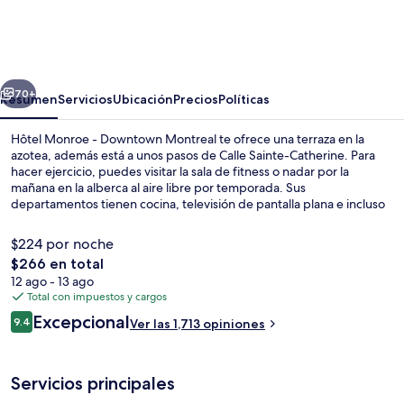
Monroe
-
Downtown
erior
Siguiente
Montreal
70+
Resumen
Servicios
Ubicación
Precios
Políticas
Hôtel Monroe - Downtown Montreal te ofrece una terraza en la
azotea, además está a unos pasos de Calle Sainte-Catherine. Para
hacer ejercicio, puedes visitar la sala de fitness o nadar por la
mañana en la alberca al aire libre por temporada. Sus
departamentos tienen cocina, televisión de pantalla plana e incluso
amenidades de baño de diseñador. A otros visitantes les gusta que
la propiedad está a una corta distancia a pie de opciones de
$224 por noche
transporte público: Estación de metro de Guy-Concordia está a 4
El
$266 en total
minutos y Estación de metro de Peel está a 8 minutos.
precio
12 ago - 13 ago
Terraza en la azotea
total
Total con impuestos y cargos
es
Opiniones
Excepcional
9.4
Ver las 1,713 opiniones
de
9.4 de 10,
$266
Servicios principales