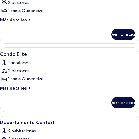
de
2 personas
Estudio
1 cama Queen size
urbano
Más
Más detalles
detalles
sobre
Ver precio
Estudio
urbano
Abrir
Una habitación de hotel moderna con u
16
Condo Elite
todas
1 habitación
las
2 personas
fotos
de
1 cama Queen size
Condo
Más
Más detalles
Elite
detalles
sobre
Ver precio
Condo
Elite
Abrir
Una sala de estar moderna con un sofá,
12
Departamento Confort
todas
2 habitaciones
las