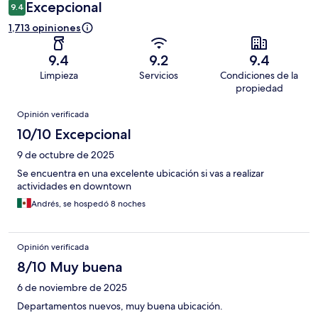
Excepcional
9.4
1,713 opiniones
9.4
9.2
9.4
Limpieza
Servicios
Condiciones de la
propiedad
Opiniones
Opinión verificada
10/10 Excepcional
9 de octubre de 2025
Se encuentra en una excelente ubicación si vas a realizar
actividades en downtown
Andrés, se hospedó 8 noches
Opinión verificada
8/10 Muy buena
6 de noviembre de 2025
Departamentos nuevos, muy buena ubicación.