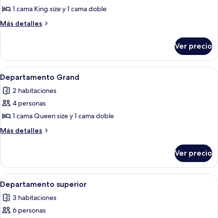
de
1 cama King size y 1 cama doble
Departamento
Más
Más detalles
ejecutivo
detalles
sobre
Ver precio
Departamento
ejecutivo
Abrir
Una sala de estar moderna con una mesa
12
Departamento Grand
todas
2 habitaciones
las
4 personas
fotos
de
1 cama Queen size y 1 cama doble
Departamento
Más
Más detalles
Grand
detalles
sobre
Ver precio
Departamento
Grand
Abrir
Habitación de hotel ordenada con una
13
Departamento superior
todas
3 habitaciones
las
6 personas
fotos