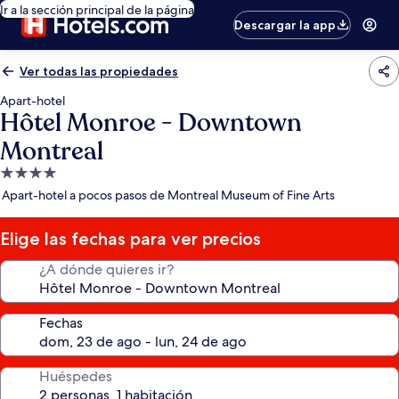
Ir a la sección principal de la página
Descargar la app
Ver todas las propiedades
Apart-hotel
Hôtel Monroe - Downtown
Montreal
Propiedad
de
Apart-hotel a pocos pasos de Montreal Museum of Fine Arts
4.0
estrellas
Elige las fechas para ver precios
¿A dónde quieres ir?
Fechas
Huéspedes