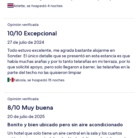
amable y dispuestos a ayudar. Mil gracias por unos días tan
Arlette, se hospedó 4 noches
lindos en Montreal. Volveremos sin duda con Sonder!!
Opinión verificada
10/10 Excepcional
27 de julio de 2024
Todo estuvo excelente, me agrada bastante alojarme en
Sonder. El único detalle que se presentó en esta estancia es que
había muchas arañas y por lo tanto telarañas en mi terraza, por lo
que solicité apoyo, pero solo llegaron a barrer, las telarañas en la
parte del techo no las quisieron limpiar
Fabiola, se hospedó 15 noches
Opinión verificada
8/10 Muy buena
20 de julio de 2025
Bonito y bien ubicado pero sin aire acondicionado
Un hotel que solo tiene un aire central en la sala y los cuartos