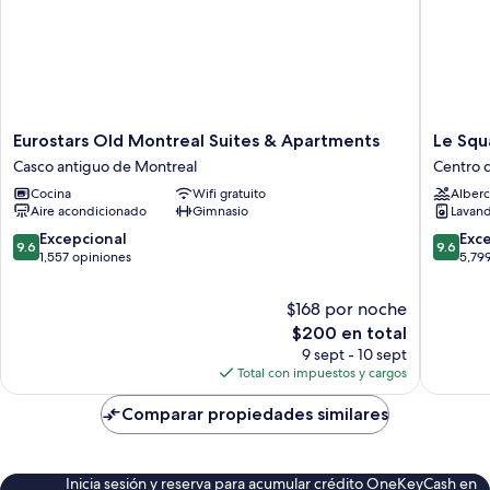
Eurostars
Le
Eurostars Old Montreal Suites & Apartments
Le Squa
Old
Square
Casco antiguo de Montreal
Centro 
Montreal
Phillips
Cocina
Wifi gratuito
Alberc
Suites
Hotel
Aire acondicionado
Gimnasio
Lavand
&
And
Apartments
Suites
9.6
9.6
Excepcional
Exc
9.6
9.6
Casco
Centro
de
de
1,557 opiniones
5,79
antiguo
de
10,
10,
de
Montrea
Excepcional,
Excepcio
$168 por noche
Montreal
1,557
5,799
El
$200 en total
opiniones
opinion
precio
9 sept - 10 sept
actual
Total con impuestos y cargos
es
de
Comparar propiedades similares
$200
Inicia sesión y reserva para acumular crédito OneKeyCash en