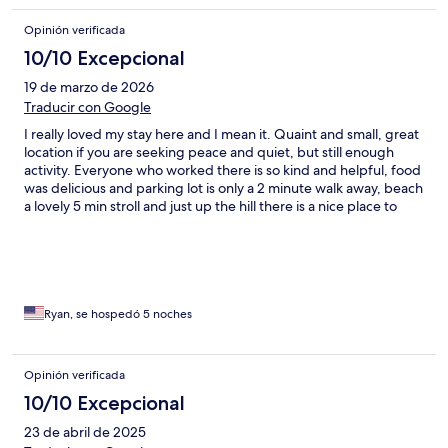
Opinión verificada
10/10 Excepcional
19 de marzo de 2026
Traducir con Google
I really loved my stay here and I mean it. Quaint and small, great
location if you are seeking peace and quiet, but still enough
activity. Everyone who worked there is so kind and helpful, food
was delicious and parking lot is only a 2 minute walk away, beach
a lovely 5 min stroll and just up the hill there is a nice place to
hike. Anse Marcel was a great spot to land for my first time
visiting the island. I rented a car though. Thanks again!
Ryan, se hospedó 5 noches
Opinión verificada
10/10 Excepcional
23 de abril de 2025