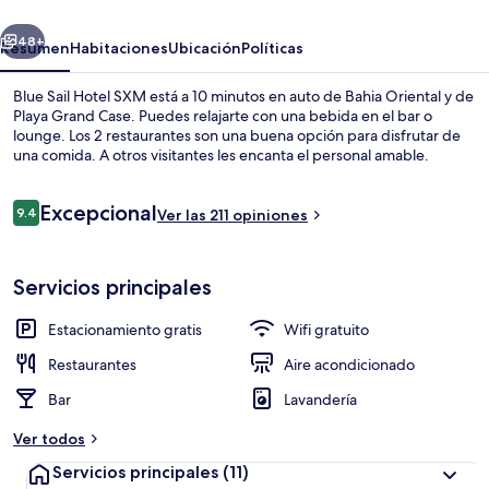
SXM
erior
Siguiente
48+
Resumen
Habitaciones
Ubicación
Políticas
Blue Sail Hotel SXM está a 10 minutos en auto de Bahia Oriental y de
Playa Grand Case. Puedes relajarte con una bebida en el bar o
lounge. Los 2 restaurantes son una buena opción para disfrutar de
una comida. A otros visitantes les encanta el personal amable.
Opiniones
Excepcional
9.4
Ver las 211 opiniones
9.4 de 10,
Exterior
Servicios principales
Estacionamiento gratis
Wifi gratuito
Restaurantes
Aire acondicionado
Bar
Lavandería
Ver todos
Servicios principales
(11)