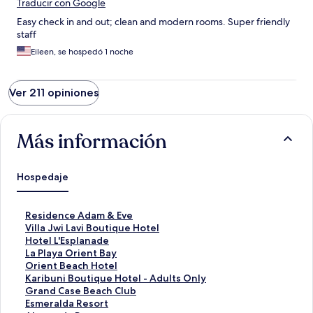
Traducir con Google
Easy check in and out; clean and modern rooms. Super friendly
staff
Eileen, se hospedó 1 noche
Ver 211 opiniones
Más información
Hospedaje
E
Residence Adam & Eve
n
E
Villa Jwi Lavi Boutique Hotel
l
n
E
Hotel L'Esplanade
a
l
n
E
La Playa Orient Bay
c
a
l
n
E
Orient Beach Hotel
e
c
a
l
n
E
Karibuni Boutique Hotel - Adults Only
p
e
c
a
l
n
E
Grand Case Beach Club
a
p
e
c
a
l
n
E
Esmeralda Resort