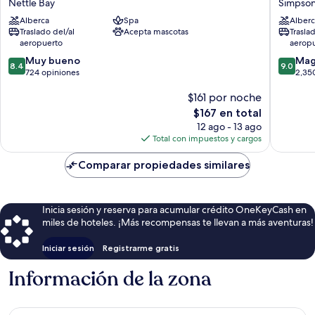
Nettle Bay
Simpson
&
Resort
Alberca
Spa
Alberc
Residences
Spa
Traslado del/al
Acepta mascotas
Trasla
Nettle
Village
aeropuerto
aerop
Bay
Simpso
8.4
9.0
Muy bueno
Bay
Mag
8.4
9.0
de
de
724 opiniones
2,35
10,
10,
$161 por noche
Muy
Magnífi
bueno,
2,350
El
$167 en total
724
opinion
precio
12 ago - 13 ago
opiniones
actual
Total con impuestos y cargos
es
de
Comparar propiedades similares
$167
Inicia sesión y reserva para acumular crédito OneKeyCash en
miles de hoteles. ¡Más recompensas te llevan a más aventuras!
Iniciar sesión
Registrarme gratis
Información de la zona