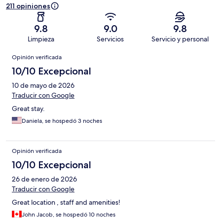
211 opiniones
9.8
9.0
9.8
Limpieza
Servicios
Servicio y personal
Opiniones
Opinión verificada
10/10 Excepcional
10 de mayo de 2026
Traducir con Google
Great stay.
Daniela, se hospedó 3 noches
Opinión verificada
10/10 Excepcional
26 de enero de 2026
Traducir con Google
Great location , staff and amenities!
John Jacob, se hospedó 10 noches