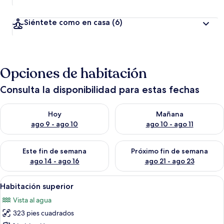
Siéntete como en casa
(6)
Opciones de habitación
Consulta la disponibilidad para estas fechas
Consulta la disponibilidad para hoy ago 9 - ago 10
Consulta la disponibilidad par
Hoy
Mañana
ago 9 - ago 10
ago 10 - ago 11
Consulta la disponibilidad para este fin de semana ago 14 - ag
Consulta la disponibilidad pa
Este fin de semana
Próximo fin de semana
ago 14 - ago 16
ago 21 - ago 23
Abrir
Una habitación de hotel con una cama,
18
Habitación superior
todas
Vista al agua
las
323 pies cuadrados
fotos