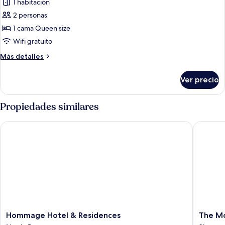
de
1 habitación
Habitación
2 personas
superior
1 cama Queen size
Wifi gratuito
Más
Más detalles
detalles
sobre
Ver precio
Habitación
superior
Propiedades similares
Hommage Hotel & Residences
The Morg
Hommage
The
Hommage Hotel & Residences
The Mo
Hotel
Morgan