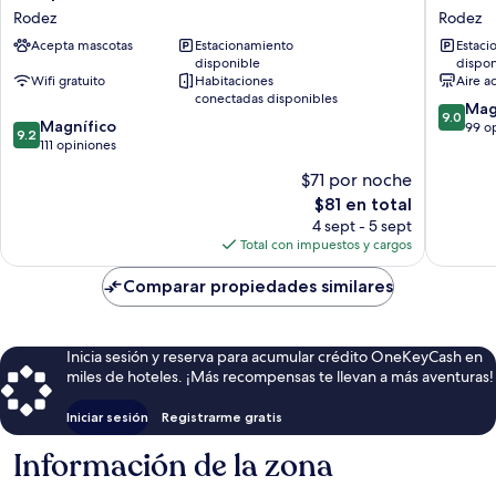
NATURE
La
Rodez
Rodez
-
Tour
Acepta mascotas
Estacionamiento
Estaci
Rodez
Maje
disponible
dispon
Rodez
Rodez
Wifi gratuito
Habitaciones
Aire a
conectadas disponibles
9.0
Mag
9.0
9.2
Magnífico
de
99 o
9.2
de
111 opiniones
10,
10,
Magnífi
$71 por noche
Magnífico,
99
El
$81 en total
111
opinion
precio
opiniones
4 sept - 5 sept
actual
Total con impuestos y cargos
es
de
Comparar propiedades similares
$81
Inicia sesión y reserva para acumular crédito OneKeyCash en
miles de hoteles. ¡Más recompensas te llevan a más aventuras!
Iniciar sesión
Registrarme gratis
Información de la zona