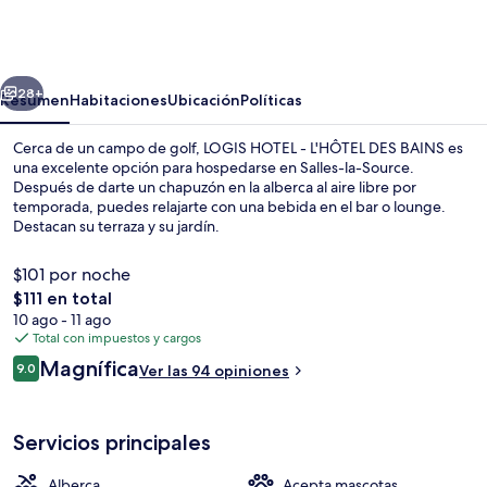
HOTEL
-
L'HÔTEL
erior
Siguiente
DES
28+
Resumen
Habitaciones
Ubicación
Políticas
BAINS
Cerca de un campo de golf, LOGIS HOTEL - L'HÔTEL DES BAINS es
una excelente opción para hospedarse en Salles-la-Source.
Después de darte un chapuzón en la alberca al aire libre por
temporada, puedes relajarte con una bebida en el bar o lounge.
Destacan su terraza y su jardín.
$101 por noche
El
$111 en total
precio
10 ago - 11 ago
Vista frontal de la propiedad
total
Total con impuestos y cargos
es
Opiniones
Magnífica
9.0
Ver las 94 opiniones
de
9.0 de 10,
$111
Servicios principales
Alberca
Acepta mascotas