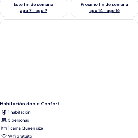
Consulta la disponibilidad para este fin de semana ago 7 - ag
Consulta la disponibilidad par
Este fin de semana
Próximo fin de semana
ago 7 - ago 9
ago 14 - ago 16
Habitación doble Confort
1 habitación
3 personas
1 cama Queen size
Wifi gratuito