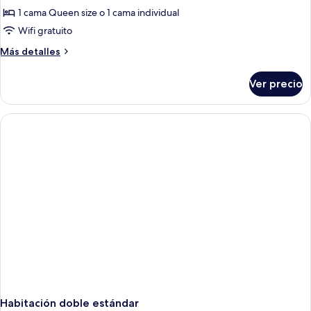
1 cama Queen size o 1 cama individual
Wifi gratuito
Más
Más detalles
detalles
sobre
Ver precio
Habitación
Confort,
2
habitaciones
Habitación doble estándar