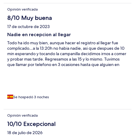
Opinión verificada
8/10 Muy buena
17 de octubre de 2023
Nadie en recepcion al llegar
Todo ha ido muy bien, aunque hacer el registro al llegar fue
complicado…a la 13:20h no habia nadie, asi que despues de 10
min esperando y tocando la campanilla decidimos irnos a comer
y probar mas tarde. Regresamos a las 15 y lo mismo. Tuvimos
que llamar por telefono en 3 ocasiones hasta que alguien en
algun punto del hotel cogió el telefono y vino. Es bastante
molesto después de las horas de coche. A parte de esto la
estancia fue estupenda. Mucha tranquilidad y el personal muy
amable. Quizas sugeririamos algo mas de variedad en el
desayuno.
Se hospedó 3 noches
Opinión verificada
10/10 Excepcional
18 de julio de 2026