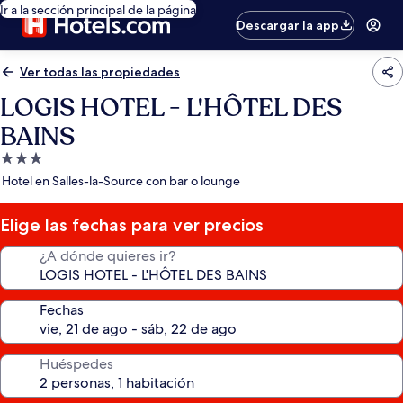
Ir a la sección principal de la página
Descargar la app
Ver todas las propiedades
LOGIS HOTEL - L'HÔTEL DES
BAINS
Propiedad
de
Hotel en Salles-la-Source con bar o lounge
3.0
estrellas
Elige las fechas para ver precios
¿A dónde quieres ir?
Fechas
Huéspedes