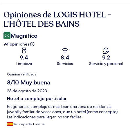
Opiniones de LOGIS HOTEL -
Opiniones
L'HÔTEL DES BAINS
Magnífico
9.0
94 opiniones
9.4
8.4
9.2
Limpieza
Servicios
Servicio y personal
Opiniones
Opinión verificada
8/10 Muy buena
28 de agosto de 2023
Hotel o complejo particular
En general e complejo es mas bien una zona de residencia
juvenil y famliar de vacaciones, que un hotel (como concepto)
Las indicaciones para llegar, no son faciles.
Se hospedó 1 noche