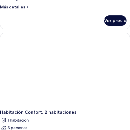
Más
Más detalles
detalles
sobre
Ver precio
Habitación
doble
Confort
Habitación Confort, 2 habitaciones
1 habitación
3 personas