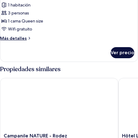
1 habitación
3 personas
1 cama Queen size
Wifi gratuito
Más
Más detalles
detalles
sobre
Ver precio
Habitación
doble
estándar
Propiedades similares
Campanile NATURE - Rodez
Hôtel La
Campanile
Hôtel
Campanile NATURE - Rodez
Hôtel 