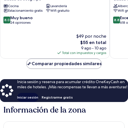
Pension
Resort
Cocina
Lavandería
Alberc
Ciudad
Ciudad
Estacionamiento gratis
Wifi gratuito
Wifi g
de
de
Seogwipo
Seogwi
8.0
8.8
Muy bueno
Exc
8.0
8.8
de
de
24 opiniones
618 
10,
10,
Muy
Excelent
$49 por noche
bueno,
618
El
$55 en total
24
opinion
precio
9 ago - 10 ago
opiniones
actual
Total con impuestos y cargos
es
de
Comparar propiedades similares
$55
Inicia sesión y reserva para acumular crédito OneKeyCash en
miles de hoteles. ¡Más recompensas te llevan a más aventuras!
Iniciar sesión
Registrarme gratis
Información de la zona