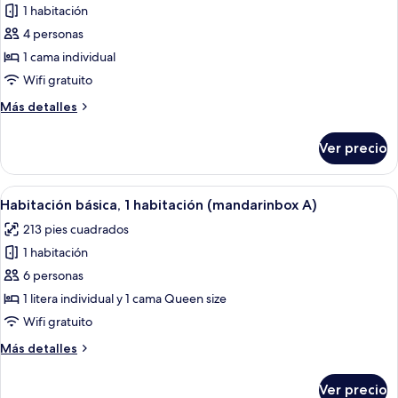
1 habitación
4 personas
1 cama individual
Wifi gratuito
Más
Más detalles
detalles
sobre
Ver precio
Habitación
básica,
1
Abrir
Una cabaña de madera con techo verde
8
habitación
Habitación básica, 1 habitación (mandarinbox A)
todas
(luxury
213 pies cuadrados
caravan
las
c6)
1 habitación
fotos
de
6 personas
Habitación
1 litera individual y 1 cama Queen size
básica,
Wifi gratuito
1
Más
Más detalles
habitación
detalles
(mandarinbox
sobre
Ver precio
Habitación