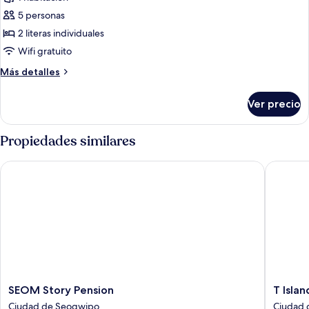
Habitación
básica,
5 personas
1
2 literas individuales
habitación
Wifi gratuito
(Dokchae
Más
Más detalles
camellia
detalles
glamping
sobre
Ver precio
Habitación
family)
básica,
1
Propiedades similares
habitación
(Dokchae
SEOM Story Pension
T Island 
camellia
glamping
family)
SEOM
T
SEOM Story Pension
T Islan
Story
Island
Ciudad de Seogwipo
Ciudad 