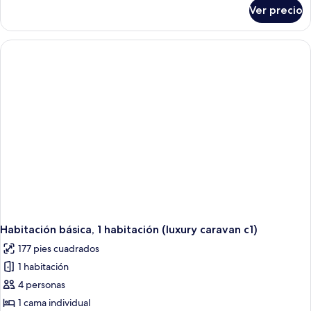
sobre
Ver precio
Habitación
básica,
1
habitación
(mini
caravan
c8)
Habitación básica, 1 habitación (luxury caravan c1)
177 pies cuadrados
1 habitación
4 personas
1 cama individual