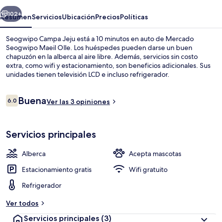
erior
Siguiente
102+
Resumen
Servicios
Ubicación
Precios
Políticas
Seogwipo Campa Jeju está a 10 minutos en auto de Mercado
Seogwipo Maeil Olle. Los huéspedes pueden darse un buen
chapuzón en la alberca al aire libre. Además, servicios sin costo
extra, como wifi y estacionamiento, son beneficios adicionales. Sus
unidades tienen televisión LCD e incluso refrigerador.
Opiniones
Buena
6.0
Ver las 3 opiniones
6.0 de 10,
1 habitación y wifi gratis
Servicios principales
Alberca
Acepta mascotas
Estacionamiento gratis
Wifi gratuito
Refrigerador
Ver todos
Servicios principales
(3)