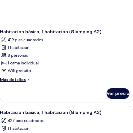
Habitación básica, 1 habitación (Glamping A2)
419 pies cuadrados
1 habitación
8 personas
1 cama individual
Wifi gratuito
Más
Más detalles
detalles
sobre
Ver precio
Habitación
básica,
1
Abrir
Una vivienda singular con techo incli
8
habitación
Habitación básica, 1 habitación (Glamping A2)
todas
(Glamping
427 pies cuadrados
A2)
las
1 habitación
fotos