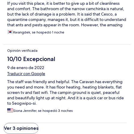
water.
If you visit this place, it is better to give up a bit of cleanliness
and comfort. The bathroom of the narrow camchinka is natural,
but the lack of drainage is a problem. It is said that Cesco, a
quarantine company, manages it, but it is difficult to understand
that ants and pests appear in the room. However, the amazing
scenery of Hallasan Mountain, an accessible location, and the
Kwangdek, se hospedó 1 noche
price/performance ratio are very good. When making a
reservation on Hotels.com, the basic number of people was
indicated as 4, but after making a reservation, it was also not
Opinión verificada
good that 2 people were shown as the basic number.
10/10 Excepcional
9 de enero de 2022
Traducir con Google
The staff was friendly and helpful. The Caravan has everything
you need and more. It has floor heating, heating blankets, flat
screen tv and fast wifi. The campin ground is quiet, peaceful
and beautifully light up at night. And it is a quick car or bus ride
to Seogwipo-si.
Siona Jennifer, se hospedó 3 noches
Ver 3 opiniones