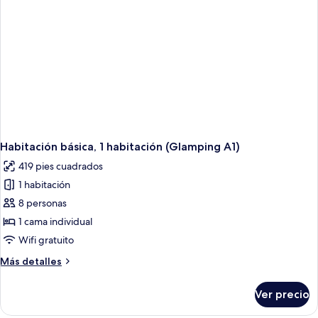
Habitación básica, 1 habitación (Glamping A1)
419 pies cuadrados
1 habitación
8 personas
1 cama individual
Wifi gratuito
Más
Más detalles
detalles
sobre
Ver precio
Habitación
básica,