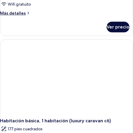
Wifi gratuito
Más
Más detalles
detalles
sobre
Ver precio
Habitación
básica,
1
habitación
(luxury
caravan
c1)
Habitación básica, 1 habitación (luxury caravan c6)
177 pies cuadrados