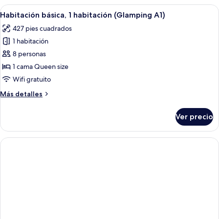
1
Abrir
Una cabaña pequeña de madera con te
12
habitación
Habitación básica, 1 habitación (Glamping A1)
todas
(Glamping
427 pies cuadrados
A1)
las
1 habitación
fotos
de
8 personas
Habitación
1 cama Queen size
básica,
Wifi gratuito
1
Más
Más detalles
habitación
detalles
(Glamping
sobre
Ver precio
Habitación
A1)
básica,
1
habitación
(Glamping
A1)