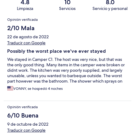
4.8
10
8.0
Limpieza
Servicios
Servicio y personal
Opiniones
Opinión verificada
2/10 Mala
22 de agosto de 2022
Traducir con Google
Possibly the worst place we've ever stayed
We stayed in Camper C1. The host was very nice, but that was
the only good thing. Many items in the camper were broken or
didnt work. The kitchen was very poorly supplied, and largely
unusable, unless you wanted to barbeque outside. The worst
part however was the bathroom. The shower which sprays on
the floor doesnt drain. The bathroom floors and walls are
VONNY, se hospedó 4 noches
covered in mold. There wasnt a proper window covering in the
bathroom, just a towel hanging in front of it which was, you
guessed it, also covered in black mold. There was a hole in the
Opinión verificada
bathroom wall. The smell of mold was so overpowering that my
wife and son had terrible allergy flareups. We, chose to walk to
6/10 Buena
the camping bathrooms to avoid using it, and just tried to keep
9 de octubre de 2022
the door closed as much as possible. Lastly there was an
infestation of little flies in the bathroom because of all of the
Traducir con Google