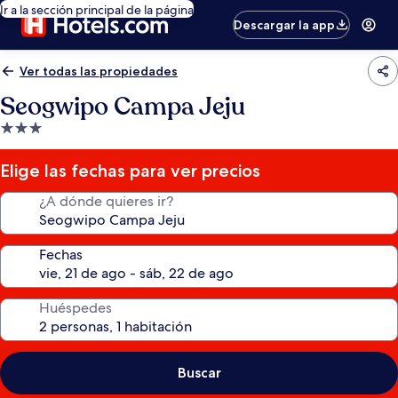
Ir a la sección principal de la página
Descargar la app
Ver todas las propiedades
Seogwipo Campa Jeju
Propiedad
de
3.0
Elige las fechas para ver precios
estrellas
¿A dónde quieres ir?
Fechas
Huéspedes
Buscar