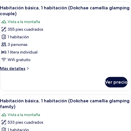
2
Abrir
Una cabaña de madera con un porche cu
21
habitaciones
Habitación básica, 1 habitación (Dokchae camellia glamping
todas
(Glamping
couple)
A3)
las
Vista a la montaña
fotos
355 pies cuadrados
de
1 habitación
Habitación
básica,
3 personas
1
1 litera individual
habitación
Wifi gratuito
(Dokchae
Más
Más detalles
camellia
detalles
glamping
sobre
Ver precio
Habitación
couple)
básica,
1
Abrir
Una cabaña de madera con cocina, un
16
habitación
Habitación básica, 1 habitación (Dokchae camellia glamping
todas
(Dokchae
family)
camellia
las
Vista a la montaña
glamping
fotos
couple)
533 pies cuadrados
de
1 habitación