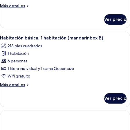
Más
Más detalles
detalles
sobre
Ver precio
Habitación
básica,
1
Abrir
Refrigerador
9
habitación
Habitación básica, 1 habitación (mandarinbox B)
todas
(Provence
213 pies cuadrados
Caravan
las
c3)
1 habitación
fotos
de
6 personas
Habitación
1 litera individual y 1 cama Queen size
básica,
Wifi gratuito
1
Más
Más detalles
habitación
detalles
(mandarinbox
sobre
Ver precio
Habitación
B)
básica,
1
habitación
(mandarinbox
B)