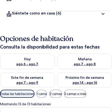
Siéntete como en casa
(6)
Opciones de habitación
Consulta la disponibilidad para estas fechas
Consulta la disponibilidad para hoy ago 6 - ago 7
Consulta la disponibilidad pa
Hoy
Mañana
ago 6 - ago 7
ago 7 - ago 8
Consulta la disponibilidad para este fin de semana ago 7 - ag
Consulta la disponibilidad par
Este fin de semana
Próximo fin de semana
ago 7 - ago 9
ago 14 - ago 16
Filtros
Todas las habitaciones
1 cama
2 camas
3 camas o más
disponibles
para
Mostrando 13 de 13 habitaciones
las