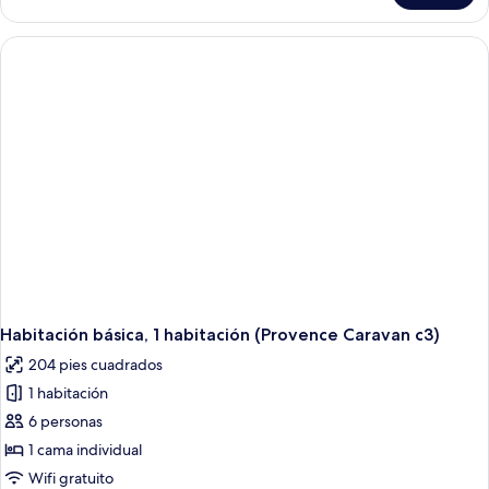
A)
básica,
1
habitación
(mandarinbox
A)
Habitación básica, 1 habitación (Provence Caravan c3)
204 pies cuadrados
1 habitación
6 personas
1 cama individual
Wifi gratuito