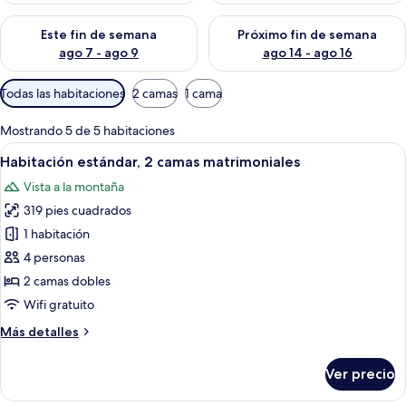
s
Consulta la disponibilidad para este fin de semana ago 7 - ag
Consulta la disponibilidad par
Este fin de semana
Próximo fin de semana
ago 7 - ago 9
ago 14 - ago 16
Filtros
Todas las habitaciones
2 camas
1 cama
disponibles
para
Mostrando 5 de 5 habitaciones
las
Abrir
Habitación de hotel con dos camas, un e
6
Habitación estándar, 2 camas matrimoniales
habitaciones
todas
Vista a la montaña
las
319 pies cuadrados
fotos
de
1 habitación
Habitación
4 personas
estándar,
2 camas dobles
2
Wifi gratuito
camas
Más
Más detalles
matrimoniales
detalles
sobre
Ver precio
Habitación
estándar,