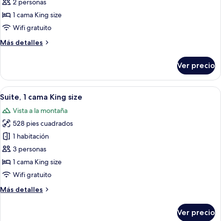
Habitación
personas
2 personas
discapacitadas
estándar,
1 cama King size
1
Wifi gratuito
cama
Más
Más detalles
King
detalles
size
sobre
Ver precio
Habitación
estándar,
1
Abrir
Habitación de hotel con una cama gran
9
cama
Suite, 1 cama King size
todas
King
Vista a la montaña
size
las
528 pies cuadrados
fotos
de
1 habitación
Suite,
3 personas
1
1 cama King size
cama
Wifi gratuito
King
Más
Más detalles
size
detalles
sobre
Ver precio
Suite,