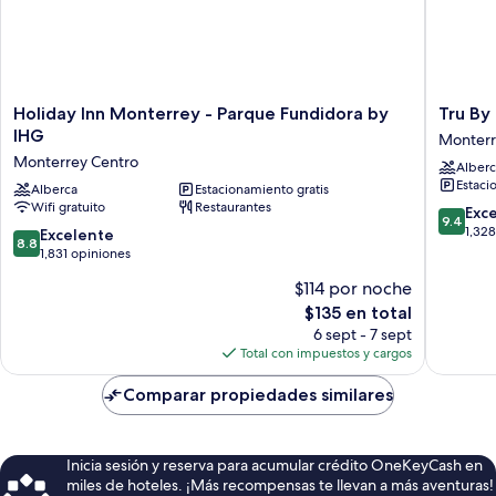
Holiday
Tru
Holiday Inn Monterrey - Parque Fundidora by
Tru By
Inn
By
IHG
Monter
Monterrey
Hilton
Monterrey Centro
Alberc
-
Monterr
Estaci
Parque
Alberca
Estacionamiento gratis
Fundido
Wifi gratuito
Restaurantes
Fundidora
Monterr
9.4
Exc
9.4
by
de
1,32
8.8
Excelente
8.8
IHG
10,
de
1,831 opiniones
Monterrey
Excepcio
10,
$114 por noche
Centro
1,328
Excelente,
El
opinion
$135 en total
1,831
precio
opiniones
6 sept - 7 sept
actual
Total con impuestos y cargos
es
de
Comparar propiedades similares
$135
Inicia sesión y reserva para acumular crédito OneKeyCash en
miles de hoteles. ¡Más recompensas te llevan a más aventuras!