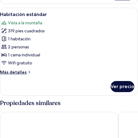
1
cama
Abrir
Una cama con ropa de cama y almohad
11
King
Habitación estándar
todas
size
Vista a la montaña
las
319 pies cuadrados
fotos
de
1 habitación
Habitación
2 personas
estándar
1 cama individual
Wifi gratuito
Más
Más detalles
detalles
sobre
Ver precio
Habitación
estándar
Propiedades similares
Holiday Inn Monterrey - Parque Fundidora by IHG
Tru By H