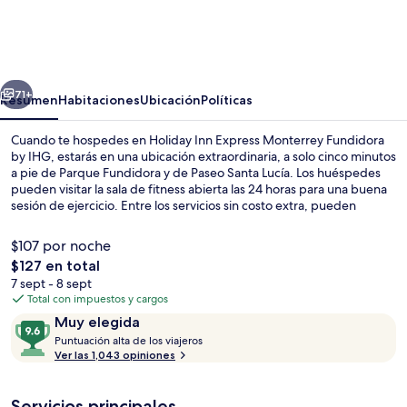
Inn
Express
Monterrey
erior
Siguiente
Fundidora
71+
Resumen
Habitaciones
Ubicación
Políticas
by
Cuando te hospedes en Holiday Inn Express Monterrey Fundidora
IHG
by IHG, estarás en una ubicación extraordinaria, a solo cinco minutos
a pie de Parque Fundidora y de Paseo Santa Lucía. Los huéspedes
pueden visitar la sala de fitness abierta las 24 horas para una buena
sesión de ejercicio. Entre los servicios sin costo extra, pueden
disfrutar del desayuno buffet, wifi y estacionamiento. Asimismo,
tanto Arena Monterrey como Macroplaza están a solo cinco minutos
$107 por noche
en auto. El personal amable y la ubicación están muy bien calificados
El
$127 en total
por otros visitantes. Hay opciones de transporte público a una corta
precio
7 sept - 8 sept
distancia a pie: Estación de metro Parque Fundidora está a 11
Terraza o patio
total
Total con impuestos y cargos
minutos y Colonia Obrera Station está a 13 minutos.
es
Opiniones
9.6
Muy elegida
de
P
de
Puntuación alta de los viajeros
$127
u
Ver las 1,043 opiniones
10,
n
Muy
t
elegida
Servicios principales
u