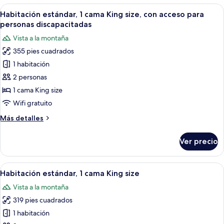
2
Abrir
Habitación de hotel con una cama gran
7
camas
Habitación estándar, 1 cama King size, con acceso para
todas
matrimoniales
personas discapacitadas
las
Vista a la montaña
fotos
355 pies cuadrados
de
1 habitación
Habitación
estándar,
2 personas
1
1 cama King size
cama
Wifi gratuito
King
Más
Más detalles
size,
detalles
con
sobre
Ver precio
Habitación
acceso
estándar,
para
1
Abrir
Habitación de hotel con una cama gran
personas
9
cama
Habitación estándar, 1 cama King size
todas
discapacitadas
King
Vista a la montaña
size,
las
con
319 pies cuadrados
fotos
acceso
de
1 habitación
para