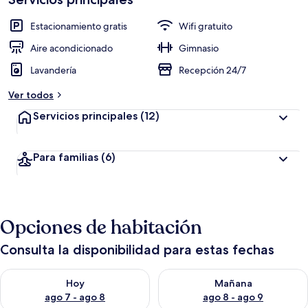
a
c
Estacionamiento gratis
Wifi gratuito
i
ó
Aire acondicionado
Gimnasio
n
Lavandería
Recepción 24/7
a
Ver todos
l
t
Servicios principales
(12)
a
d
Para familias
(6)
e
l
o
s
Opciones de habitación
v
i
Consulta la disponibilidad para estas fechas
a
j
Consulta la disponibilidad para hoy ago 7 - ago 8
Consulta la disponibilidad pa
e
Hoy
Mañana
r
ago 7 - ago 8
ago 8 - ago 9
o