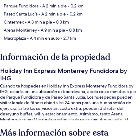
Parque Fundidora
- A 2 min a pie
- 0.2 km
Paseo Santa Lucía
- A 2 min a pie
- 0.2 km
Cintermex
- A 3 min a pie
- 0.3 km
Arena Monterrey
- A 9 min a pie
- 0.8 km
Macroplaza
- A 4 min en auto
- 2.7 km
Información de la propiedad
Holiday Inn Express Monterrey Fundidora by
IHG
Cuando te hospedes en Holiday Inn Express Monterrey Fundidora by
IHG, estarás en una ubicación extraordinaria, a solo cinco minutos a pie
de Parque Fundidora y de Paseo Santa Lucía. Los huéspedes pueden
visitar la sala de fitness abierta las 24 horas para una buena sesión de
ejercicio. Entre los servicios sin costo extra, pueden disfrutar del
desayuno buffet, wifi y estacionamiento. Asimismo, tanto Arena
Monterrey como Macroplaza están a solo cinco minutos en auto. El
personal amable y la ubicación están muy bien calificados por otros
Más información sobre esta
visitantes. Hay opciones de transporte público a una corta distancia a
pie: Estación de metro Parque Fundidora está a 11 minutos y Colonia