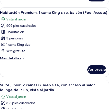
junior,
al
2
Abrir
Habitación de hotel con cama, mesita de 
salón
6
camas
Habitación Premium, 1 cama King size, balcón (Pool Access)
todas
lounge
Queen
Vista al jardín
size,
las
del
con
605 pies cuadrados
fotos
club,
acceso
de
1 habitación
vista
al
Habitación
salón
al
3 personas
lounge
Premium,
océano
1 cama King size
del
1
Wifi gratuito
club,
cama
vista
Más
Más detalles
King
al
detalles
océano
size,
sobre
Ver precio
balcón
Habitación
Premium,
(Pool
1
Abrir
Una habitación de hotel con dos camas, t
Access)
7
cama
Suite junior, 2 camas Queen size, con acceso al salón
todas
King
lounge del club, vista al jardín
size,
las
Vista al jardín
balcón
fotos
(Pool
818 pies cuadrados
de
Access)