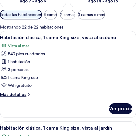
ago 7 - ago 9
ago 14 - ago 16
Filtros
Todas las habitaciones
1 cama
2 camas
3 camas o más
disponibles
para
Mostrando 22 de 22 habitaciones
las
Abrir
Habitación de hotel con cama, escritorio
7
Habitación clásica, 1 cama King size, vista al océano
habitaciones
todas
Vista al mar
las
549 pies cuadrados
fotos
de
1 habitación
Habitación
3 personas
clásica,
1 cama King size
1
Wifi gratuito
cama
Más
Más detalles
King
detalles
size,
sobre
Ver precio
vista
Habitación
clásica,
al
1
Abrir
Habitación de hotel con una cama grand
océano
5
cama
Habitación clásica, 1 cama King size, vista al jardín
todas
King