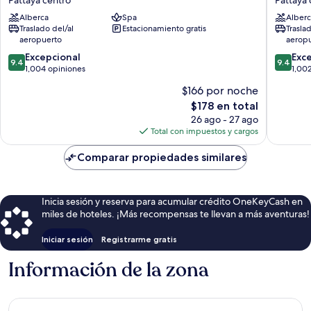
Pattaya centro
Pattaya 
Pattaya
Pattaya
Alberca
Spa
Alberc
centro
by
Traslado del/al
Estacionamiento gratis
Trasla
IHG
aeropuerto
aerop
Pattaya
9.4
9.4
Excepcional
centro
Exc
9.4
9.4
de
de
1,004 opiniones
1,00
10,
10,
$166 por noche
Excepcional,
Excepcio
El
$178 en total
1,004
1,002
precio
opiniones
opinion
26 ago - 27 ago
actual
Total con impuestos y cargos
es
de
Comparar propiedades similares
$178
Inicia sesión y reserva para acumular crédito OneKeyCash en
miles de hoteles. ¡Más recompensas te llevan a más aventuras!
Iniciar sesión
Registrarme gratis
Información de la zona