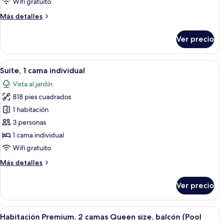
Wifi gratuito
Queen
Más
Más detalles
size,
detalles
con
sobre
Ver precio
Suite
acceso
junior,
al
2
Abrir
Una habitación de hotel moderna con u
salón
11
camas
Suite, 1 cama individual
todas
lounge
Queen
Vista al jardín
size,
las
del
con
818 pies cuadrados
fotos
club
acceso
de
1 habitación
(Pool
al
Suite,
salón
Access)
3 personas
lounge
1
1 cama individual
del
cama
Wifi gratuito
club
individual
(Pool
Más
Más detalles
Access)
detalles
sobre
Ver precio
Suite,
1
cama
Abrir
Habitación de hotel con dos camas, un es
6
individual
Habitación Premium, 2 camas Queen size, balcón (Pool