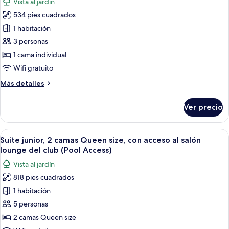
Vista al jardín
al
las
al
salón
534 pies cuadrados
fotos
océano
lounge
de
1 habitación
(Pool)
del
Habitación
club,
3 personas
frente
clásica
1 cama individual
al
Wifi gratuito
océano
(Pool)
Más
Más detalles
detalles
sobre
Ver precio
Habitación
clásica
Abrir
Una habitación de hotel con dos camas, t
7
Suite junior, 2 camas Queen size, con acceso al salón
todas
lounge del club (Pool Access)
las
Vista al jardín
fotos
818 pies cuadrados
de
1 habitación
Suite
junior,
5 personas
2
2 camas Queen size
camas