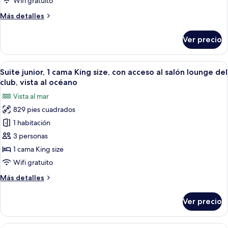
Wifi gratuito
King
Más
Más detalles
size,
detalles
Terraza,
sobre
Ver precio
Habitación
vista
Premium,
al
1
Abrir
Una habitación de hotel con una cama gr
jardín
11
cama
Suite junior, 1 cama King size, con acceso al salón lounge del
todas
(Terrace
King
club, vista al océano
size,
las
Access)
Vista al mar
Terraza,
fotos
vista
829 pies cuadrados
de
al
1 habitación
Suite
jardín
(Terrace
junior,
3 personas
Access)
1
1 cama King size
cama
Wifi gratuito
King
Más
Más detalles
size,
detalles
con
sobre
Ver precio
Suite
acceso
junior,
al
1
Habitación de hotel con una cama grande