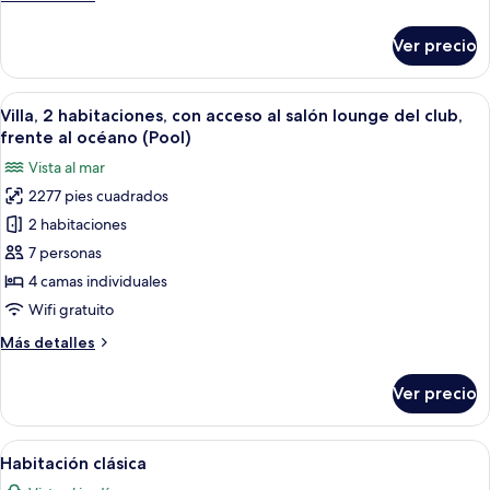
al
detalles
salón
sobre
Ver precio
Villa,
lounge
1
del
habitación,
Abrir
Habitación de hotel con una cama grand
club,
14
con
Villa, 2 habitaciones, con acceso al salón lounge del club,
todas
frente
acceso
frente al océano (Pool)
al
las
al
Vista al mar
salón
fotos
océano
lounge
2277 pies cuadrados
de
(Pool)
del
2 habitaciones
Villa,
club,
frente
2
7 personas
al
habitaciones,
4 camas individuales
océano
con
(Pool)
Wifi gratuito
acceso
Más
Más detalles
al
detalles
salón
sobre
Ver precio
Villa,
lounge
2
del
habitaciones,
Abrir
Habitación de hotel con cama, mesita de
club,
10
con
Habitación clásica
todas
frente
acceso