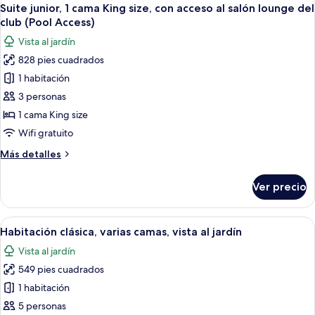
Abrir
salón
12
cama
Suite junior, 1 cama King size, con acceso al salón lounge del
todas
lounge
King
club (Pool Access)
size,
las
del
Vista al jardín
con
fotos
club,
acceso
828 pies cuadrados
de
vista
al
1 habitación
Suite
salón
al
lounge
junior,
3 personas
océano
del
1
1 cama King size
club,
cama
vista
Wifi gratuito
King
al
Más
Más detalles
océano
size,
detalles
con
sobre
Ver precio
Suite
acceso
junior,
al
1
Abrir
Habitación de hotel con dos camas, un e
salón
6
cama
Habitación clásica, varias camas, vista al jardín
todas
lounge
King
Vista al jardín
size,
las
del
con
549 pies cuadrados
fotos
club
acceso
de
1 habitación
(Pool
al
Habitación
salón
Access)
5 personas