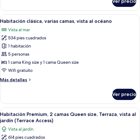
Ver precio
Suite
acceso
junior,
al
1
Abrir
Habitación de hotel con un ventanal gr
salón
8
cama
Habitación clásica, varias camas, vista al océano
todas
lounge
King
Vista al mar
size,
las
del
con
534 pies cuadrados
fotos
club,
acceso
de
1 habitación
frente
al
Habitación
salón
al
5 personas
lounge
clásica,
océano
1 cama King size y 1 cama Queen size
del
varias
Wifi gratuito
club,
camas,
frente
Más
Más detalles
vista
al
detalles
océano
al
sobre
Ver precio
océano
Habitación
clásica,
varias
Abrir
Habitación de hotel con dos camas, un es
6
camas,
Habitación Premium, 2 camas Queen size, Terraza, vista al
todas
vista
jardín (Terrace Access)
al
las
Vista al jardín
océano
fotos
614 pies cuadrados
de