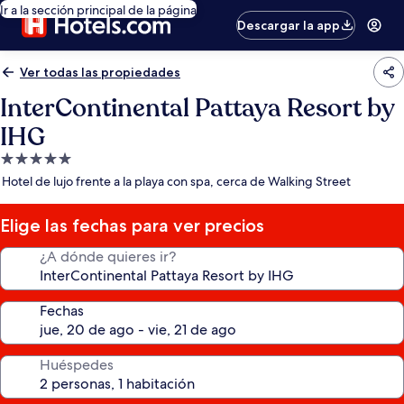
Ir a la sección principal de la página
Descargar la app
Ver todas las propiedades
InterContinental Pattaya Resort by
IHG
Propiedad
de
Hotel de lujo frente a la playa con spa, cerca de Walking Street
5.0
estrellas
Elige las fechas para ver precios
¿A dónde quieres ir?
Fechas
Huéspedes