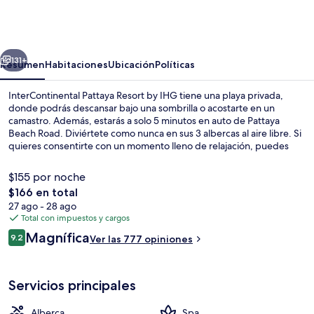
Pattaya
Resort
by
erior
Siguiente
IHG
131+
Resumen
Habitaciones
Ubicación
Políticas
InterContinental Pattaya Resort by IHG tiene una playa privada,
donde podrás descansar bajo una sombrilla o acostarte en un
camastro. Además, estarás a solo 5 minutos en auto de Pattaya
Beach Road. Diviértete como nunca en sus 3 albercas al aire libre. Si
quieres consentirte con un momento lleno de relajación, puedes
hacerlo con un masaje de tejido profundo, una sesión de
aromaterapia o una sesión de terapia ayurvédica. Uno de sus 2
$155 por noche
restaurantes es Elements Restaurant, que sirve cocina tailandesa y
El
$166 en total
está abierto para el desayuno, la comida y la cena. Otros servicios y
precio
27 ago - 28 ago
amenidades a destacar de este hotel de lujo son su terraza en la
Exterior
total
Total con impuestos y cargos
azotea, su club infantil gratis y su bar junto a la alberca. Otros
es
visitantes hablan maravillas de las amenidades y características como
Opiniones
Magnífica
9.2
Ver las 777 opiniones
de
9.2 de 10,
el personal amable.
$166
Servicios principales
Alberca
Spa