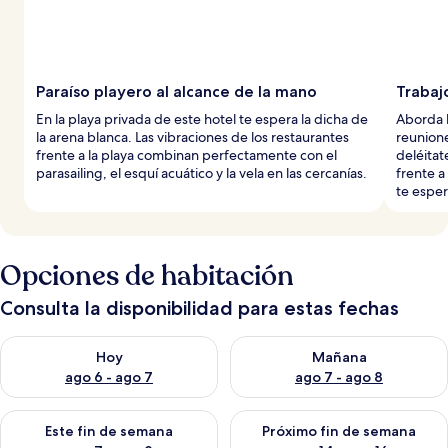
Paraíso playero al alcance de la mano
Trabaj
En la playa privada de este hotel te espera la dicha de
Aborda l
la arena blanca. Las vibraciones de los restaurantes
reunion
frente a la playa combinan perfectamente con el
deléitat
parasailing, el esquí acuático y la vela en las cercanías.
frente a
te esper
Opciones de habitación
Consulta la disponibilidad para estas fechas
Consulta la disponibilidad para hoy ago 6 - ago 7
Consulta la disponibilidad pa
Hoy
Mañana
ago 6 - ago 7
ago 7 - ago 8
Consulta la disponibilidad para este fin de semana ago 7 - ag
Consulta la disponibilidad par
Este fin de semana
Próximo fin de semana