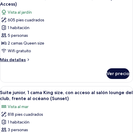
todas
Access)
las
Vista al jardín
fotos
605 pies cuadrados
de
1 habitación
Habitación
Premium,
5 personas
2
2 camas Queen size
camas
Wifi gratuito
Queen
Más
Más detalles
size,
detalles
balcón
sobre
Ver precio
Habitación
(Pool
Premium,
Access)
2
Abrir
Habitación de hotel con una cama grand
12
camas
Suite junior, 1 cama King size, con acceso al salón lounge del
todas
Queen
club, frente al océano (Sunset)
size,
las
Vista al mar
balcón
fotos
(Pool
818 pies cuadrados
de
Access)
1 habitación
Suite
junior,
3 personas