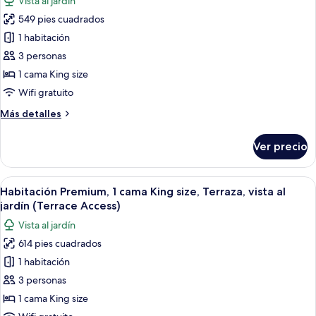
Vista al jardín
size,
las
vista
549 pies cuadrados
fotos
al
de
1 habitación
océano
Habitación
3 personas
clásica,
1 cama King size
1
Wifi gratuito
cama
Más
Más detalles
King
detalles
size,
sobre
Ver precio
vista
Habitación
clásica,
al
1
Abrir
Habitación de hotel con cama, mesita de 
jardín
6
cama
Habitación Premium, 1 cama King size, Terraza, vista al
todas
King
jardín (Terrace Access)
size,
las
Vista al jardín
vista
fotos
al
614 pies cuadrados
de
jardín
1 habitación
Habitación
Premium,
3 personas
1
1 cama King size
cama