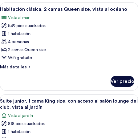
2
Abrir
Habitación de hotel con un ventanal gr
jardín
6
camas
Habitación clásica, 2 camas Queen size, vista al océano
todas
Queen
Vista al mar
size,
las
vista
549 pies cuadrados
fotos
al
de
1 habitación
jardín
Habitación
4 personas
clásica,
2 camas Queen size
2
Wifi gratuito
camas
Más
Más detalles
Queen
detalles
size,
sobre
Ver precio
vista
Habitación
clásica,
al
2
Abrir
Habitación de hotel con una cama gran
océano
11
camas
Suite junior, 1 cama King size, con acceso al salón lounge del
todas
Queen
club, vista al jardín
size,
las
Vista al jardín
vista
fotos
al
818 pies cuadrados
de
océano
1 habitación
Suite