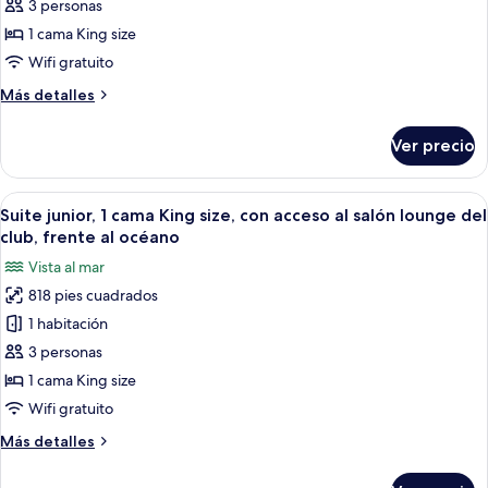
junior,
3 personas
1
1 cama King size
cama
Wifi gratuito
King
Más
Más detalles
size,
detalles
con
sobre
Ver precio
Suite
acceso
junior,
al
1
Abrir
Habitación de hotel con una cama grand
salón
13
cama
Suite junior, 1 cama King size, con acceso al salón lounge del
todas
lounge
King
club, frente al océano
size,
las
del
Vista al mar
con
fotos
club,
acceso
818 pies cuadrados
de
vista
al
1 habitación
Suite
salón
al
lounge
junior,
3 personas
jardín
del
1
1 cama King size
club,
cama
vista
Wifi gratuito
King
al
Más
Más detalles
jardín
size,
detalles
con
sobre