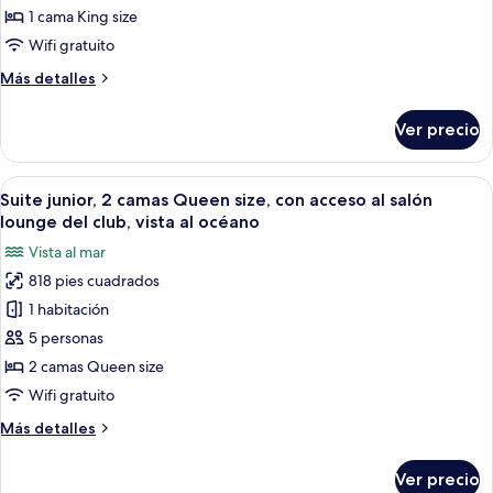
1
1 cama King size
cama
Wifi gratuito
King
Más
Más detalles
size,
detalles
con
sobre
Ver precio
Suite
acceso
junior,
al
1
Abrir
Habitación de hotel con dos camas, tele
salón
8
cama
Suite junior, 2 camas Queen size, con acceso al salón
todas
lounge
King
lounge del club, vista al océano
size,
las
del
Vista al mar
con
fotos
club,
acceso
818 pies cuadrados
de
frente
al
1 habitación
Suite
salón
al
lounge
junior,
5 personas
océano
del
2
(Sunset)
2 camas Queen size
club,
camas
frente
Wifi gratuito
Queen
al
Más
Más detalles
océano
size,
detalles
(Sunset)
con
sobre
Ver precio
Suite
acceso