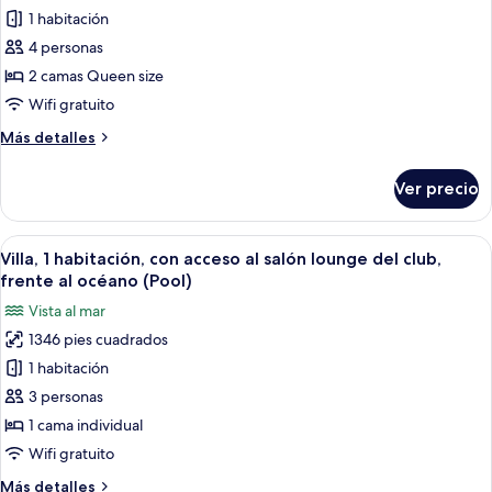
1 habitación
Habitación
Premium,
4 personas
2
2 camas Queen size
camas
Wifi gratuito
Queen
Más
Más detalles
size,
detalles
Terraza,
sobre
Ver precio
Habitación
vista
Premium,
al
2
Abrir
Habitación de hotel con una cama gran
jardín
9
camas
Villa, 1 habitación, con acceso al salón lounge del club,
todas
(Terrace
Queen
frente al océano (Pool)
size,
las
Access)
Vista al mar
Terraza,
fotos
vista
1346 pies cuadrados
de
al
1 habitación
Villa,
jardín
(Terrace
1
3 personas
Access)
habitación,
1 cama individual
con
Wifi gratuito
acceso
Más
Más detalles