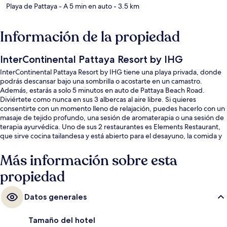
Playa de Pattaya
- A 5 min en auto
- 3.5 km
Información de la propiedad
InterContinental Pattaya Resort by IHG
InterContinental Pattaya Resort by IHG tiene una playa privada, donde
podrás descansar bajo una sombrilla o acostarte en un camastro.
Además, estarás a solo 5 minutos en auto de Pattaya Beach Road.
Diviértete como nunca en sus 3 albercas al aire libre. Si quieres
consentirte con un momento lleno de relajación, puedes hacerlo con un
masaje de tejido profundo, una sesión de aromaterapia o una sesión de
terapia ayurvédica. Uno de sus 2 restaurantes es Elements Restaurant,
que sirve cocina tailandesa y está abierto para el desayuno, la comida y
la cena. Otros servicios y amenidades a destacar de este hotel de lujo
son su terraza en la azotea, su club infantil gratis y su bar junto a la
Más información sobre esta
alberca. Otros visitantes hablan maravillas de las amenidades y
propiedad
características como el personal amable.
Datos generales
Tamaño del hotel