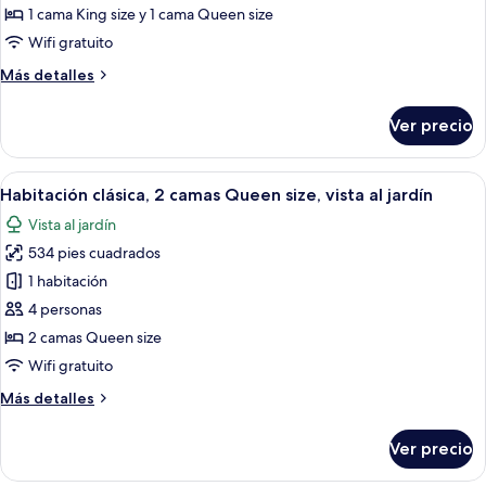
lounge
clásica,
1 cama King size y 1 cama Queen size
del
varias
Wifi gratuito
club
camas,
(Pool
Más
Más detalles
vista
Access)
detalles
al
sobre
Ver precio
jardín
Habitación
clásica,
varias
Abrir
Habitación de hotel con dos camas, un e
5
camas,
Habitación clásica, 2 camas Queen size, vista al jardín
todas
vista
Vista al jardín
al
las
jardín
534 pies cuadrados
fotos
de
1 habitación
Habitación
4 personas
clásica,
2 camas Queen size
2
Wifi gratuito
camas
Más
Más detalles
Queen
detalles
size,
sobre
Ver precio
vista
Habitación
clásica,
al