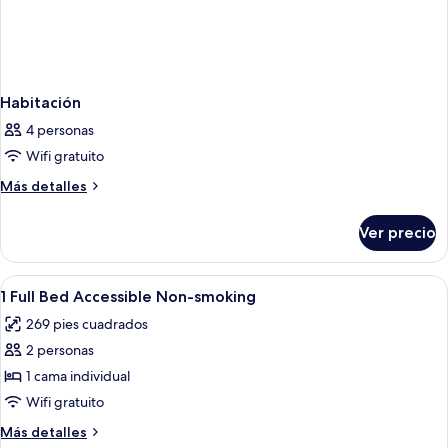
Habitación
4 personas
Wifi gratuito
Más
Más detalles
detalles
sobre
Ver precio
Habitación
Abrir
Camas con efecto memoria, escritorio 
3
1 Full Bed Accessible Non-smoking
todas
269 pies cuadrados
las
2 personas
fotos
de
1 cama individual
1
Wifi gratuito
Full
Más
Más detalles
Bed