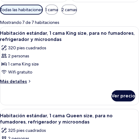
Filtros
Todas las habitaciones
1 cama
2 camas
disponibles
para
Mostrando 7 de 7 habitaciones
las
Abrir
Una habitación de hotel moderna con 
10
Habitación estándar, 1 cama King size, para no fumadores,
habitaciones
todas
refrigerador y microondas
las
320 pies cuadrados
fotos
2 personas
de
1 cama King size
Habitación
estándar,
Wifi gratuito
1
Más
Más detalles
cama
detalles
sobre
King
Ver precio
Habitación
size,
estándar,
para
1
Abrir
Una habitación de hotel moderna con 
9
no
cama
Habitación estándar, 1 cama Queen size, para no
todas
King
fumadores,
fumadores, refrigerador y microondas
size,
las
refrigerador
325 pies cuadrados
para
fotos
y
no
2 personas