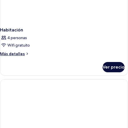
Habitación
4 personas
Wifi gratuito
Más
Más detalles
detalles
sobre
Ver precio
Habitación