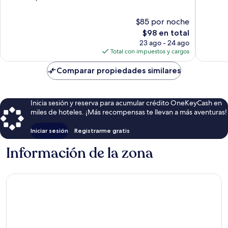
SFO
East
10,
Bueno,
by
San
Bueno,
1,000
$85 por noche
IHG
Mateo
1,154
opinion
El
$98 en total
East
opiniones
precio
San
23 ago - 24 ago
actual
Mateo
Total con impuestos y cargos
es
de
Comparar propiedades similares
$98
Inicia sesión y reserva para acumular crédito OneKeyCash en
miles de hoteles. ¡Más recompensas te llevan a más aventuras!
Iniciar sesión
Registrarme gratis
Información de la zona