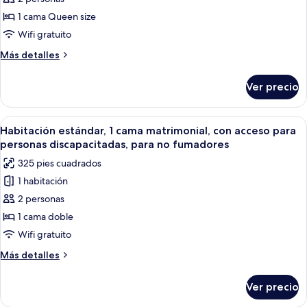
de
fumadores,
microondas
1 cama Queen size
Habitación
refrigerador
y
estándar,
Wifi gratuito
microondas
1
Más
Más detalles
cama
detalles
sobre
Queen
Ver precio
Habitación
size,
estándar,
para
1
Abrir
Una habitación de hotel moderna con 
6
no
cama
Habitación estándar, 1 cama matrimonial, con acceso para
todas
Queen
fumadores,
personas discapacitadas, para no fumadores
size,
las
refrigerador
325 pies cuadrados
para
fotos
y
no
1 habitación
de
fumadores,
microondas
2 personas
Habitación
refrigerador
y
estándar,
1 cama doble
microondas
1
Wifi gratuito
cama
Más
Más detalles
matrimonial,
detalles
con
sobre
Ver precio
Habitación
acceso
estándar,