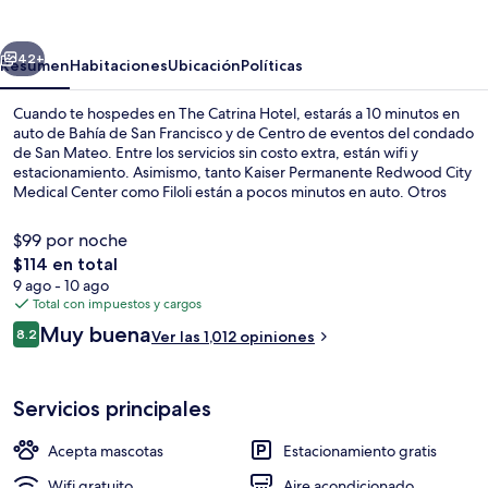
Hotel
erior
Siguiente
42+
Resumen
Habitaciones
Ubicación
Políticas
Cuando te hospedes en The Catrina Hotel, estarás a 10 minutos en
auto de Bahía de San Francisco y de Centro de eventos del condado
de San Mateo. Entre los servicios sin costo extra, están wifi y
estacionamiento. Asimismo, tanto Kaiser Permanente Redwood City
Medical Center como Filoli están a pocos minutos en auto. Otros
visitantes hablan muy bien de las amenidades y características como
el personal amable.
$99 por noche
El
$114 en total
precio
9 ago - 10 ago
Terraza o patio
total
Total con impuestos y cargos
es
Opiniones
Muy buena
8.2
Ver las 1,012 opiniones
de
8.2 de 10,
$114
Servicios principales
Acepta mascotas
Estacionamiento gratis
Wifi gratuito
Aire acondicionado