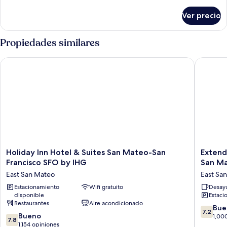
detalles
Accessible
sobre
Ver precio
1
Non-
Full
smoking
Bed
Propiedades similares
Accessible
Non-
Holiday Inn Hotel & Suites San Mateo-San Francisco SFO by 
Extended
smoking
Holiday
Extend
Holiday Inn Hotel & Suites San Mateo-San
Extend
Inn
Stay
Francisco SFO by IHG
San M
Hotel
America
East San Mateo
East Sa
&
Suites
Suites
Estacionamiento
Wifi gratuito
San
Desayu
disponible
Estaci
San
Francisc
Restaurantes
Aire acondicionado
Mateo-
San
7.2
Bue
7.2
San
Mateo
7.8
Bueno
de
1,00
7.8
Francisco
SFO
de
1,154 opiniones
10,