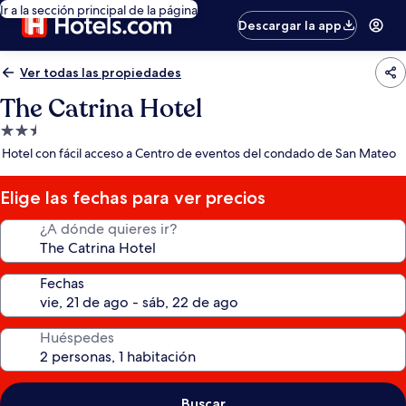
Ir a la sección principal de la página
Descargar la app
Ver todas las propiedades
The Catrina Hotel
Propiedad
de
Hotel con fácil acceso a Centro de eventos del condado de San Mateo
2.5
estrellas
Elige las fechas para ver precios
¿A dónde quieres ir?
Fechas
Huéspedes
Buscar