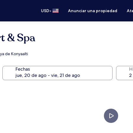
•
USD
Anunciar una propiedad
Ate
rt & Spa
laya de Konyaalti
Fechas
H