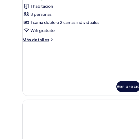
de
1 habitación
Habitación
3 personas
triple
1 cama doble o 2 camas individuales
estándar
Wifi gratuito
Más
Más detalles
detalles
sobre
Habitación
triple
estándar
Ver preci