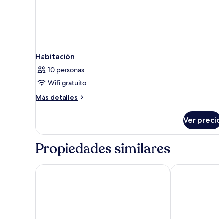
Habitación
10 personas
Wifi gratuito
Más
Más detalles
detalles
sobre
Ver preci
Habitación
Propiedades similares
Sealife Family Resort Hotel
Swandor Hotel