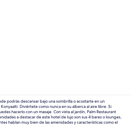
Video realiz
onde podrás descansar bajo una sombrilla o acostarte en un
onyaalti. Diviértete como nunca en su alberca al aire libre. Si
edes hacerlo con un masaje. Con vista al jardín, Palm Restaurant
Exterior
menidades a destacar de este hotel de lujo son sus 4 bares o lounges,
sitantes hablan muy bien de las amenidades y características como el