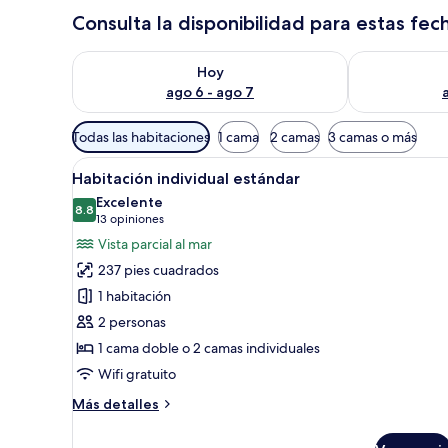
Consulta la disponibilidad para estas fec
Consulta la disponibilidad para hoy ago 6 - ago 7
Consulta la d
Hoy
ago 6 - ago 7
Filtros
Todas las habitaciones
1 cama
2 camas
3 camas o más
disponibles
Abrir
Una habitación de hotel modern
para
7
Habitación individual estándar
todas
las
Excelente
las
8.8
habitaciones
8.8 de 10
(13
13 opiniones
fotos
opiniones)
Vista parcial al mar
de
237 pies cuadrados
Habitación
1 habitación
individual
2 personas
estándar
1 cama doble o 2 camas individuales
Wifi gratuito
Más
Más detalles
detalles
sobre