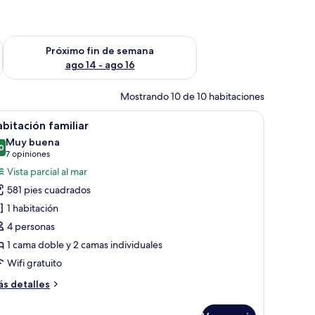
fin de semana ago 7 - ago 9
Consulta la disponibilidad para el próximo fin de semana ago 
Próximo fin de semana
ago 14 - ago 16
Mostrando 10 de 10 habitaciones
d y una ventana con cortinas.
illones, un escritorio, un televisor de pantalla plana y un ventanal con corti
brir
Habitación de hotel con dos camas, un escritor
4
bitación familiar
odas
Muy buena
s
0
8.0 de 10
(7
7 opiniones
otos
opiniones)
Vista parcial al mar
e
581 pies cuadrados
abitación
1 habitación
miliar
4 personas
1 cama doble y 2 camas individuales
Wifi gratuito
ás
s detalles
talles
bre