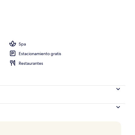
e libre, sombrillas en la alberca y camastros
Spa
Estacionamiento gratis
Restaurantes