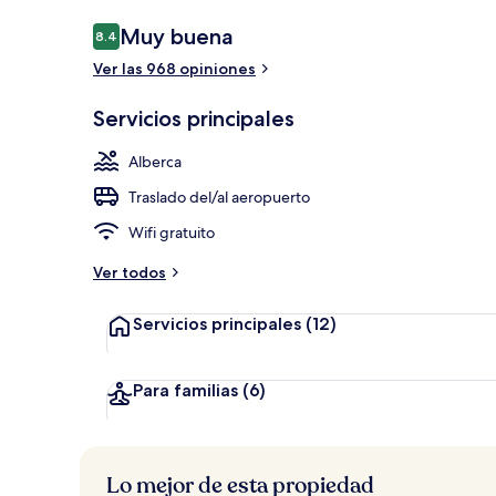
Opiniones
Muy buena
8.4
8.4 de 10,
Ver las 968 opiniones
Alberca al air
Servicios principales
Alberca
Traslado del/al aeropuerto
Wifi gratuito
Ver todos
Servicios principales
(12)
Para familias
(6)
Lo mejor de esta propiedad