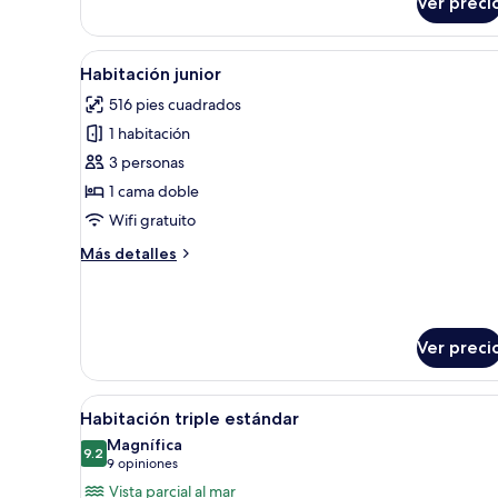
Ver preci
Habitación
individual
estándar
Abrir
Una habitación de hotel mode
5
Habitación junior
todas
516 pies cuadrados
las
1 habitación
fotos
de
3 personas
Habitación
1 cama doble
junior
Wifi gratuito
Más
Más detalles
detalles
sobre
Habitación
junior
Ver preci
Abrir
Habitación de hotel con dos cam
7
Habitación triple estándar
todas
Magnífica
las
9.2
9.2 de 10
(9
9 opiniones
fotos
opiniones)
Vista parcial al mar