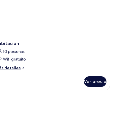
abitación
10 personas
Wifi gratuito
ás
s detalles
talles
bre
Ver precio
bitación