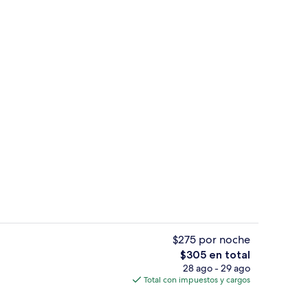
Vista desde la habitación
ado por un influencer
$275 por noche
El
$305 en total
precio
28 ago - 29 ago
Exterior
total
Total con impuestos y cargos
es
de