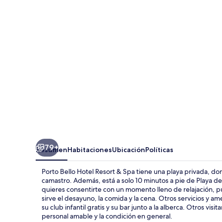
Hotel
Resort
&
Spa
79+
Resumen
Habitaciones
Ubicación
Políticas
Porto Bello Hotel Resort & Spa tiene una playa privada, d
camastro. Además, está a solo 10 minutos a pie de Playa de K
quieres consentirte con un momento lleno de relajación, pu
sirve el desayuno, la comida y la cena. Otros servicios y a
su club infantil gratis y su bar junto a la alberca. Otros vi
personal amable y la condición en general.