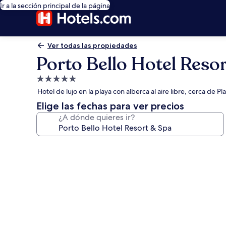
Ir a la sección principal de la página
Ver todas las propiedades
Porto Bello Hotel Reso
Propiedad
de
Hotel de lujo en la playa con alberca al aire libre, cerca de P
5.0
Elige las fechas para ver precios
estrellas
¿A dónde quieres ir?
Galería
de
fotos
de
Porto
Bello