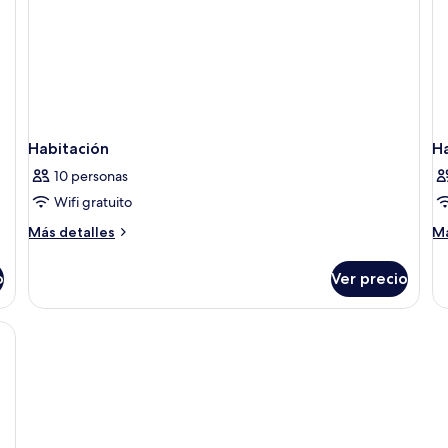
Habitación
H
10 personas
Wifi gratuito
Más
M
Más detalles
Má
detalles
de
sobre
so
o
Ver precio
Habitación
Ha