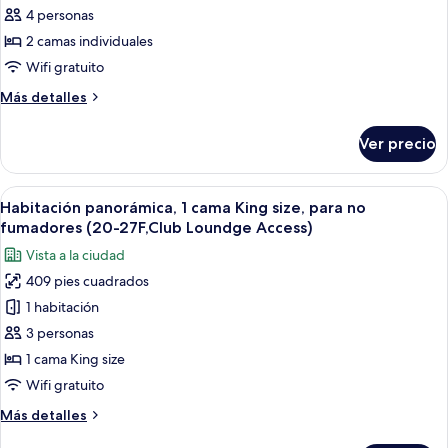
Tokyo
panorámica
4 personas
Tower
con
2 camas individuales
View
2
Bathroom)
Wifi gratuito
camas
Más
Más detalles
individuales,
detalles
para
sobre
Ver precio
Habitación
no
panorámica
fumadores
con
Abrir
Un restaurante moderno con largas mesa
(19-
32
2
Habitación panorámica, 1 cama King size, para no
todas
28F,Club
camas
fumadores (20-27F,Club Loundge Access)
individuales,
las
Lounge
Vista a la ciudad
para
fotos
Access)
no
409 pies cuadrados
de
fumadores
1 habitación
Habitación
(19-
28F,Club
panorámica,
3 personas
Lounge
1
1 cama King size
Access)
cama
Wifi gratuito
King
Más
Más detalles
size,
detalles