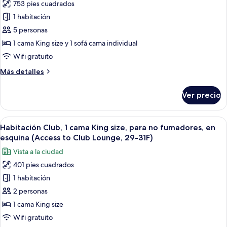
753 pies cuadrados
de
1 habitación
Habitación
Club,
5 personas
para
1 cama King size y 1 sofá cama individual
no
Wifi gratuito
fumadores
Más
Más detalles
(ViewBathSuite,ClubLoungeAccess,32FL)
detalles
sobre
Ver precio
Habitación
Club,
para
Abrir
Habitación de hotel con una cama grand
29
no
Habitación Club, 1 cama King size, para no fumadores, en
todas
fumadores
esquina (Access to Club Lounge, 29-31F)
(ViewBathSuite,ClubLoungeAccess,32FL)
las
Vista a la ciudad
fotos
401 pies cuadrados
de
1 habitación
Habitación
Club,
2 personas
1
1 cama King size
cama
Wifi gratuito
King