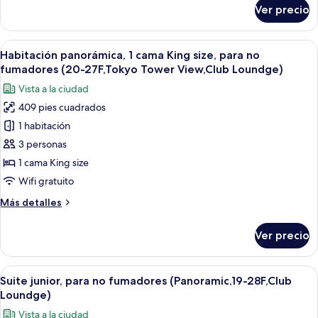
para
sobre
Ver precio
Habitación
no
panorámica,
fumadores
1
Abrir
Un comedor moderno con techos altos y
(20-
29
cama
Habitación panorámica, 1 cama King size, para no
todas
27F,Club
King
fumadores (20-27F,Tokyo Tower View,Club Loundge)
size,
las
Loundge
Vista a la ciudad
para
fotos
Access)
no
409 pies cuadrados
de
fumadores
1 habitación
Habitación
(20-
27F,Club
panorámica,
3 personas
Loundge
1
1 cama King size
Access)
cama
Wifi gratuito
King
Más
Más detalles
size,
detalles
para
sobre
Ver precio
Habitación
no
panorámica,
fumadores
1
Abrir
Un restaurante moderno con largas mesa
(20-
21
cama
Suite junior, para no fumadores (Panoramic,19-28F,Club
todas
27F,Tokyo
King
Loundge)
size,
las
Tower
Vista a la ciudad
para