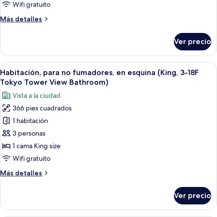
no
Wifi gratuito
fumadores
Más
Más detalles
(3F,
detalles
Universal
sobre
Ver precio
Room)
Habitación,
para
no
Abrir
Habitación de hotel con una cama grande
6
fumadores
Habitación, para no fumadores, en esquina (King, 3-18F
todas
(3F,
Tokyo Tower View Bathroom)
Universal
las
Vista a la ciudad
Room)
fotos
366 pies cuadrados
de
1 habitación
Habitación,
para
3 personas
no
1 cama King size
fumadores,
Wifi gratuito
en
Más
Más detalles
esquina
detalles
(King,
sobre
Ver precio
Habitación,
3-
para
18F
no