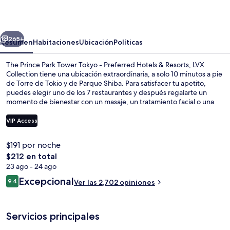
Park
Tower
erior
Siguiente
Tokyo
265+
Resumen
Habitaciones
Ubicación
Políticas
-
The Prince Park Tower Tokyo - Preferred Hotels & Resorts, LVX
Preferred
Collection tiene una ubicación extraordinaria, a solo 10 minutos a pie
de Torre de Tokio y de Parque Shiba. Para satisfacer tu apetito,
Hotels
puedes elegir uno de los 7 restaurantes y después regalarte un
&
momento de bienestar con un masaje, un tratamiento facial o una
sesión de reflexología. Otros servicios y amenidades a destacar de
Resorts,
este hotel de lujo son sus 2 bares o lounges, su alberca techada y su
VIP Access
LVX
sala de fitness. El personal amable y la ubicación reciben muy
buenas calificaciones de otros visitantes. Hay opciones de
Collection
$191 por noche
transporte público a una corta distancia a pie: Estación de metro de
2 bares o lounges
El
$212 en total
Akabanebashi está a 4 minutos y Estación de metro de Shibakoen
precio
está a 5 minutos.
23 ago - 24 ago
total
Opiniones
Excepcional
9.4
Ver las 2,702 opiniones
es
9.4 de 10,
de
$212
Servicios principales