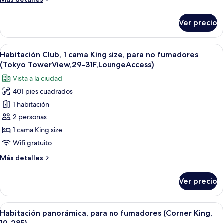
King,
detalles
3-
sobre
Ver precio
Habitación,
18F,
para
Tokyo
no
Abrir
Habitación de hotel con una cama grand
Tower
32
fumadores
Habitación Club, 1 cama King size, para no fumadores
todas
View)
(Corner
(Tokyo TowerView,29-31F,LoungeAccess)
King,
las
Vista a la ciudad
3-
fotos
18F,
401 pies cuadrados
de
Tokyo
1 habitación
Habitación
Tower
View)
Club,
2 personas
1
1 cama King size
cama
Wifi gratuito
King
Más
Más detalles
size,
detalles
para
sobre
Ver precio
Habitación
no
Club,
fumadores
1
Abrir
Habitación de hotel con una cama grande
(Tokyo
10
cama
Habitación panorámica, para no fumadores (Corner King,
todas
TowerView,29-
King
19-28F)