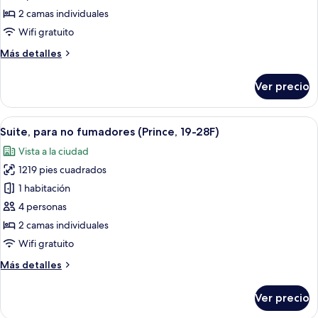
junior,
2 camas individuales
para
Wifi gratuito
no
Más
Más detalles
fumadores
detalles
(Panoramic,
sobre
Ver precio
19-
Suite
junior,
28F)
para
Abrir
Habitación de hotel moderna con una t
12
no
Suite, para no fumadores (Prince, 19-28F)
todas
fumadores
Vista a la ciudad
(Panoramic,
las
19-
1219 pies cuadrados
fotos
28F)
de
1 habitación
Suite,
4 personas
para
2 camas individuales
no
Wifi gratuito
fumadores
Más
Más detalles
(Prince,
detalles
19-
sobre
Ver precio
28F)
Suite,
para