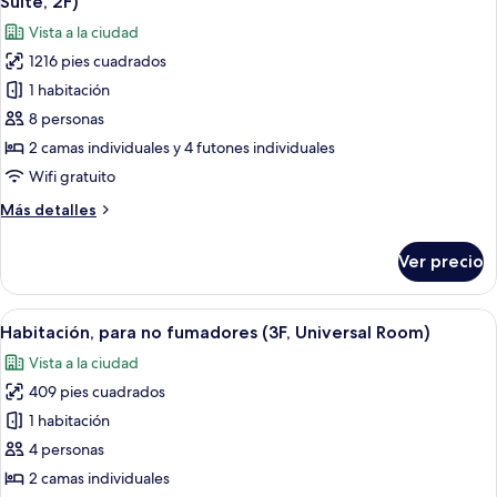
Suite, 2F)
(Panoramic,
las
Vista a la ciudad
19-
fotos
28F)
1216 pies cuadrados
de
1 habitación
Habitación
de
8 personas
lujo,
2 camas individuales y 4 futones individuales
para
Wifi gratuito
no
Más
Más detalles
fumadores
detalles
(Japanese
sobre
Ver precio
Habitación
Garden
de
Suite,
lujo,
Abrir
Habitación de hotel con dos camas, un
2F)
7
para
Habitación, para no fumadores (3F, Universal Room)
todas
no
Vista a la ciudad
fumadores
las
(Japanese
409 pies cuadrados
fotos
Garden
de
1 habitación
Suite,
Habitación,
2F)
4 personas
para
2 camas individuales