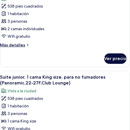
fotos
View,Club
no
538 pies cuadrados
de
Loundge)
fumadores
1 habitación
Suite
(20-
27F,Tokyo
junior,
3 personas
Tower
para
2 camas individuales
View,Club
no
Loundge)
Wifi gratuito
fumadores
Más
Más detalles
(Panoramic,19-
detalles
28F,Club
sobre
Ver precio
Suite
Loundge)
junior,
para
Abrir
Un bufé con diversos pasteles y postre
22
no
Suite junior, 1 cama King size, para no fumadores
todas
fumadores
(Panoramic,22-27F,Club Lounge)
(Panoramic,19-
las
Vista a la ciudad
28F,Club
fotos
Loundge)
538 pies cuadrados
de
1 habitación
Suite
junior,
3 personas
1
1 cama King size
cama
Wifi gratuito