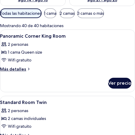
Filtros
Todas las habitaciones
1 cama
2 camas
3 camas o más
disponibles
para
Mostrando 40 de 40 habitaciones
las
Abrir
Habitación de hotel con una cama grande
4
Panoramic Corner King Room
habitaciones
todas
2 personas
las
1 cama Queen size
fotos
de
Wifi gratuito
Panoramic
Más
Más detalles
Corner
detalles
sobre
King
Ver precio
Panoramic
Room
Corner
King
Abrir
Un baño con ducha de vidrio, bañera
4
Room
Standard Room Twin
todas
2 personas
las
2 camas individuales
fotos
de
Wifi gratuito
Standard
Más