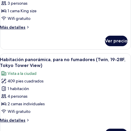
panorámica,
3 personas
para
1 cama King size
no
Wifi gratuito
fumadores
Más
Más detalles
(PanoramicKing,20-
detalles
27F,Tokyo
sobre
Ver precio
Habitación
Tower
panorámica,
View)
para
Abrir
Habitación de hotel moderna con una c
19
no
Habitación panorámica, para no fumadores (Twin, 19-28F,
todas
fumadores
Tokyo Tower View)
(PanoramicKing,20-
las
Vista a la ciudad
27F,Tokyo
fotos
Tower
409 pies cuadrados
de
View)
1 habitación
Habitación
panorámica,
4 personas
para
2 camas individuales
no
Wifi gratuito
fumadores
Más
Más detalles
(Twin,
detalles
19-
sobre