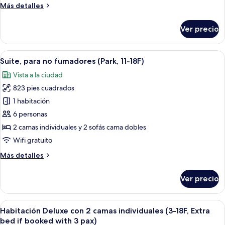
Más
Más detalles
size,
detalles
para
sobre
Ver precio
Habitación
no
Club,
fumadores,
1
Abrir
Una habitación de hotel moderna con 
en
7
cama
Suite, para no fumadores (Park, 11-18F)
todas
esquina
King
Vista a la ciudad
size,
las
(Access
para
823 pies cuadrados
fotos
to
no
de
1 habitación
Club
fumadores,
Suite,
en
Lounge,
6 personas
esquina
para
29-
2 camas individuales y 2 sofás cama dobles
(Access
no
31F)
Wifi gratuito
to
fumadores
Club
Más
Más detalles
(Park,
Lounge,
detalles
29-
11-
sobre
31F)
Ver precio
18F)
Suite,
para
no
Abrir
Habitación de hotel con dos camas, un
11
fumadores
Habitación Deluxe con 2 camas individuales (3-18F, Extra
todas
(Park,
bed if booked with 3 pax)