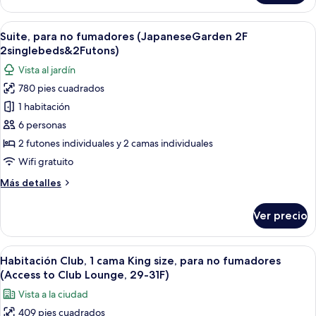
para
18F)
no
Abrir
Una habitación tradicional japonesa co
9
fumadores
Suite, para no fumadores (JapaneseGarden 2F
todas
(Corner
2singlebeds&2Futons)
King,
las
Vista al jardín
3-
fotos
18F)
780 pies cuadrados
de
1 habitación
Suite,
para
6 personas
no
2 futones individuales y 2 camas individuales
fumadores
Wifi gratuito
(JapaneseGarden
Más
Más detalles
2F
detalles
2singlebeds&2Futons)
sobre
Ver precio
Suite,
para
no
Abrir
Una habitación de hotel moderna con u
33
fumadores
Habitación Club, 1 cama King size, para no fumadores
todas
(JapaneseGarden
(Access to Club Lounge, 29-31F)
2F
las
Vista a la ciudad
2singlebeds&2Futons)
fotos
409 pies cuadrados