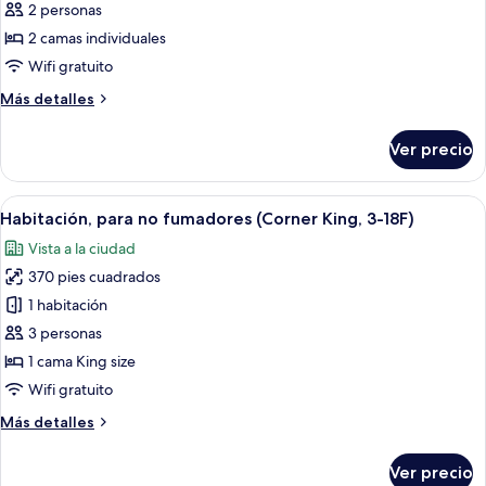
2 personas
individuales,
las
para
2 camas individuales
fotos
no
de
Wifi gratuito
fumadores
Twin
(3-
Más
Más detalles
18F)
Deluxe
detalles
sobre
Ver precio
Twin
Deluxe
Abrir
Habitación de hotel con una cama grande
6
Habitación, para no fumadores (Corner King, 3-18F)
todas
Vista a la ciudad
las
370 pies cuadrados
fotos
de
1 habitación
Habitación,
3 personas
para
1 cama King size
no
Wifi gratuito
fumadores
Más
Más detalles
(Corner
detalles
King,
sobre
Ver precio
3-
Habitación,