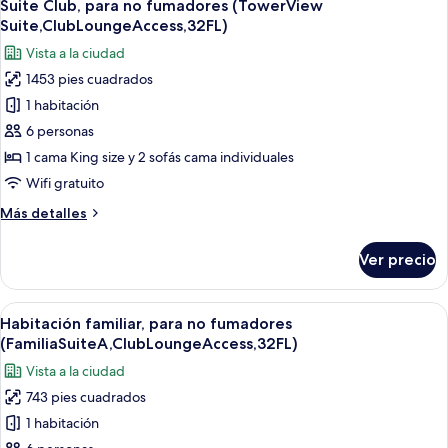
25
fumadores
Suite Club, para no fumadores (TowerView
todas
(Prince,
Suite,ClubLoungeAccess,32FL)
19-
las
Vista a la ciudad
28F,Club
fotos
Lounge
1453 pies cuadrados
de
access)
1 habitación
Suite
Club,
6 personas
para
1 cama King size y 2 sofás cama individuales
no
Wifi gratuito
fumadores
Más
Más detalles
(TowerView
detalles
Suite,ClubLoungeAccess,32FL)
sobre
Ver precio
Suite
Club,
para
Abrir
Área de sala de estar
18
no
Habitación familiar, para no fumadores
todas
fumadores
(FamiliaSuiteA,ClubLoungeAccess,32FL)
(TowerView
las
Vista a la ciudad
Suite,ClubLoungeAccess,32FL)
fotos
743 pies cuadrados
de
1 habitación
Habitación