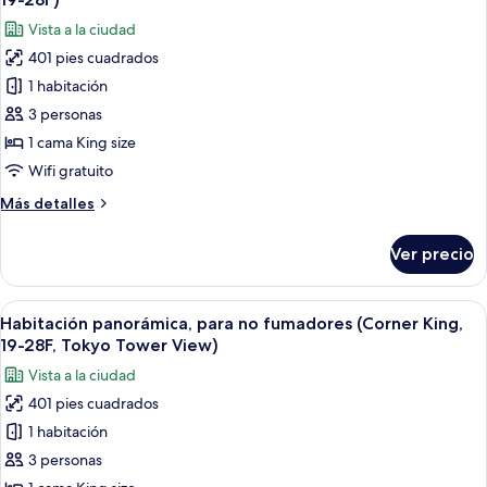
size,
las
31F,LoungeAccess)
Vista a la ciudad
para
fotos
no
401 pies cuadrados
de
fumadores
1 habitación
Habitación
(Tokyo
TowerView,29-
panorámica,
3 personas
31F,LoungeAccess)
para
1 cama King size
no
Wifi gratuito
fumadores
Más
Más detalles
(Corner
detalles
King,
sobre
Ver precio
Habitación
19-
panorámica,
28F)
para
Abrir
Habitación de hotel con una cama grande
13
no
Habitación panorámica, para no fumadores (Corner King,
todas
fumadores
19-28F, Tokyo Tower View)
(Corner
las
Vista a la ciudad
King,
fotos
19-
401 pies cuadrados
de
28F)
1 habitación
Habitación
panorámica,
3 personas
para