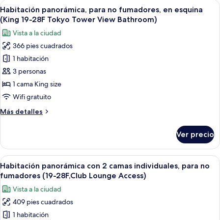
Abrir
Una habitación con un amplio ventanal
Tokyo
11
fumadores,
Habitación panorámica, para no fumadores, en esquina
todas
Tower
en
(King 19-28F Tokyo Tower View Bathroom)
esquina
las
View
Vista a la ciudad
(King,
fotos
Bathroom)
3-
366 pies cuadrados
de
18F
1 habitación
Habitación
Tokyo
Tower
panorámica,
3 personas
View
para
1 cama King size
Bathroom)
no
Wifi gratuito
fumadores,
Más
Más detalles
en
detalles
esquina
sobre
Ver precio
Habitación
(King
panorámica,
19-
para
Abrir
Una habitación de hotel moderna con u
28F
26
no
Habitación panorámica con 2 camas individuales, para no
todas
Tokyo
fumadores,
fumadores (19-28F,Club Lounge Access)
en
las
Tower
Vista a la ciudad
esquina
fotos
View
(King
409 pies cuadrados
de
Bathroom)
19-
1 habitación
Habitación
28F