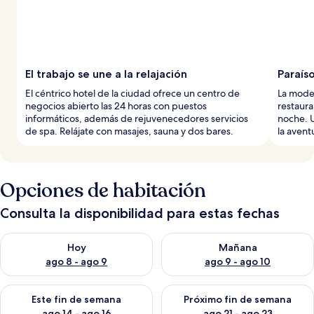
El trabajo se une a la relajación
Paraís
El céntrico hotel de la ciudad ofrece un centro de
La mode
negocios abierto las 24 horas con puestos
restaura
informáticos, además de rejuvenecedores servicios
noche. U
de spa. Relájate con masajes, sauna y dos bares.
la aventu
Opciones de habitación
Consulta la disponibilidad para estas fechas
Consulta la disponibilidad para hoy ago 8 - ago 9
Consulta la disponibilidad pa
Hoy
Mañana
ago 8 - ago 9
ago 9 - ago 10
Consulta la disponibilidad para este fin de semana ago 14 - ag
Consulta la disponibilidad pa
Este fin de semana
Próximo fin de semana
ago 14 - ago 16
ago 21 - ago 23