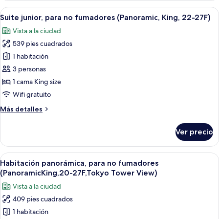
no
Abrir
Una habitación de hotel moderna con u
13
fumadores
Suite junior, para no fumadores (Panoramic, King, 22-27F)
todas
(Prince,
Vista a la ciudad
19-
las
28F)
539 pies cuadrados
fotos
de
1 habitación
Suite
3 personas
junior,
1 cama King size
para
Wifi gratuito
no
Más
Más detalles
fumadores
detalles
(Panoramic,
sobre
Ver precio
King,
Suite
junior,
22-
para
Abrir
Habitación de hotel con una cama grand
27F)
16
no
Habitación panorámica, para no fumadores
todas
fumadores
(PanoramicKing,20-27F,Tokyo Tower View)
(Panoramic,
las
Vista a la ciudad
King,
fotos
22-
409 pies cuadrados
de
27F)
1 habitación
Habitación