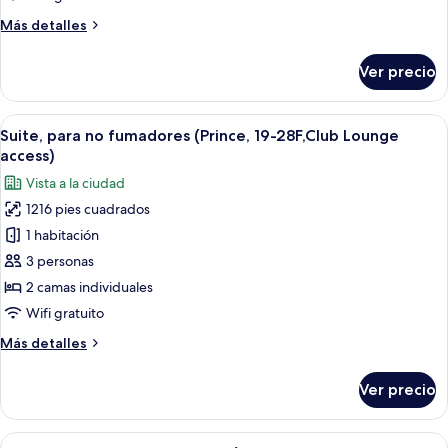
King
Más
Más detalles
size,
detalles
para
sobre
Ver precio
Suite
no
junior,
fumadores
1
Abrir
Una habitación de hotel moderna con 
(Panoramic,22-
24
cama
Suite, para no fumadores (Prince, 19-28F,Club Lounge
todas
27F,Club
King
access)
size,
las
Lounge)
Vista a la ciudad
para
fotos
no
1216 pies cuadrados
de
fumadores
1 habitación
Suite,
(Panoramic,22-
27F,Club
para
3 personas
Lounge)
no
2 camas individuales
fumadores
Wifi gratuito
(Prince,
Más
Más detalles
19-
detalles
28F,Club
sobre
Ver precio
Suite,
Lounge
para
access)
no
Abrir
Habitación de hotel con un ventanal gr