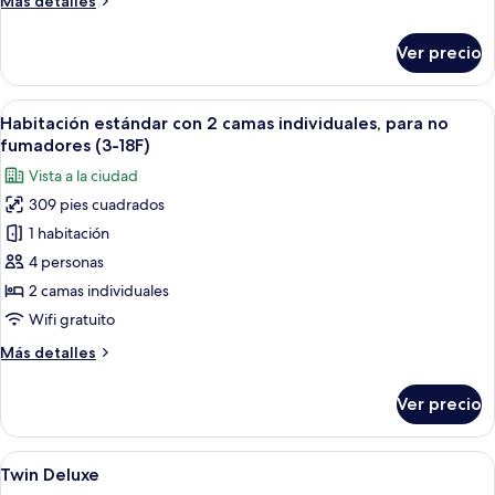
Más detalles
Room
detalles
sobre
Twin
Ver precio
Standard
Room
Twin
Abrir
Habitación de hotel con dos camas, un e
7
Habitación estándar con 2 camas individuales, para no
todas
fumadores (3-18F)
las
Vista a la ciudad
fotos
309 pies cuadrados
de
1 habitación
Habitación
estándar
4 personas
con
2 camas individuales
2
Wifi gratuito
camas
Más
Más detalles
individuales,
detalles
para
sobre
Ver precio
Habitación
no
estándar
fumadores
con
Abrir
Un vestíbulo amplio con piso a cuadros,
(3-
3
2
Twin Deluxe
todas
18F)
camas