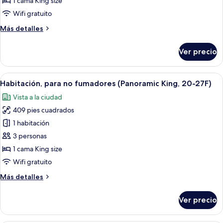
1 cama King size
no
Wifi gratuito
fumadores
Más
Más detalles
(Corner
detalles
King,
sobre
Ver precio
Habitación
19-
panorámica,
28F,
para
Abrir
Habitación de hotel con una cama grand
Tokyo
19
no
Habitación, para no fumadores (Panoramic King, 20-27F)
todas
Tower
fumadores
Vista a la ciudad
(Corner
las
View)
King,
409 pies cuadrados
fotos
19-
de
1 habitación
28F,
Habitación,
Tokyo
3 personas
Tower
para
1 cama King size
View)
no
Wifi gratuito
fumadores
Más
Más detalles
(Panoramic
detalles
King,
sobre
Ver precio
20-
Habitación,
para
27F)
no