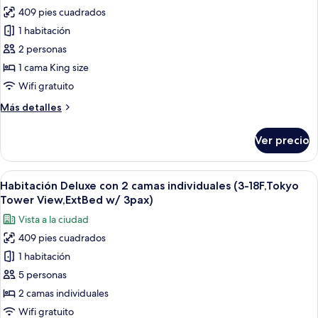
fotos
Tower
no
409 pies cuadrados
de
View)
fumadores
1 habitación
Habitación
(3-
18F,
Club,
2 personas
Tokyo
1
1 cama King size
Tower
cama
View)
Wifi gratuito
King
Más
Más detalles
size,
detalles
para
sobre
Ver precio
Habitación
no
Club,
fumadores
1
Abrir
Una pareja parada junto a un ventanal 
(TokyoTowerView,
11
cama
Habitación Deluxe con 2 camas individuales (3-18F,Tokyo
todas
LoungeAccess,
King
Tower View,ExtBed w/ 3pax)
size,
las
29-
Vista a la ciudad
para
fotos
31F)
no
409 pies cuadrados
de
fumadores
1 habitación
Habitación
(TokyoTowerView,
LoungeAccess,
Deluxe
5 personas
29-
con
2 camas individuales
31F)
2
Wifi gratuito