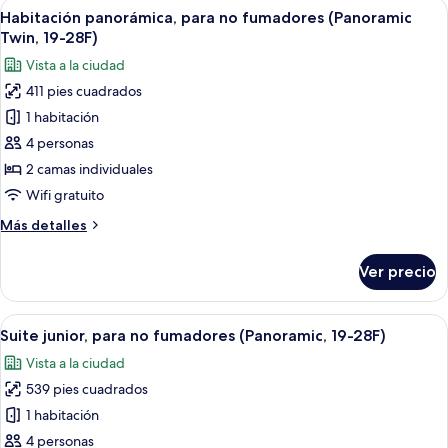
Abrir
Una habitación de hotel moderna con d
18
fumadores
Habitación panorámica, para no fumadores (Panoramic
todas
(Panoramic
Twin, 19-28F)
King,
las
Vista a la ciudad
20-
fotos
27F)
411 pies cuadrados
de
1 habitación
Habitación
panorámica,
4 personas
para
2 camas individuales
no
Wifi gratuito
fumadores
Más
Más detalles
(Panoramic
detalles
Twin,
sobre
Ver precio
Habitación
19-
panorámica,
28F)
para
Abrir
Una habitación de hotel moderna con u
14
no
Suite junior, para no fumadores (Panoramic, 19-28F)
todas
fumadores
Vista a la ciudad
(Panoramic
las
Twin,
539 pies cuadrados
fotos
19-
de
1 habitación
28F)
Suite
4 personas