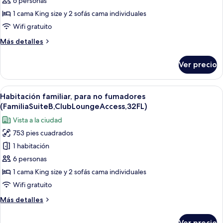
familiar,
6 personas
para
1 cama King size y 2 sofás cama individuales
no
Wifi gratuito
fumadores
Más
Más detalles
(FamiliaSuiteA,ClubLoungeAccess,32FL)
detalles
sobre
Ver precio
Habitación
familiar,
para
Abrir
Una habitación de hotel moderna con u
19
no
Habitación familiar, para no fumadores
todas
fumadores
(FamiliaSuiteB,ClubLoungeAccess,32FL)
(FamiliaSuiteA,ClubLoungeAccess,32FL)
las
Vista a la ciudad
fotos
753 pies cuadrados
de
1 habitación
Habitación
familiar,
6 personas
para
1 cama King size y 2 sofás cama individuales
no
Wifi gratuito
fumadores
Más
Más detalles
(FamiliaSuiteB,ClubLoungeAccess,32FL)
detalles
sobre
Ver precio