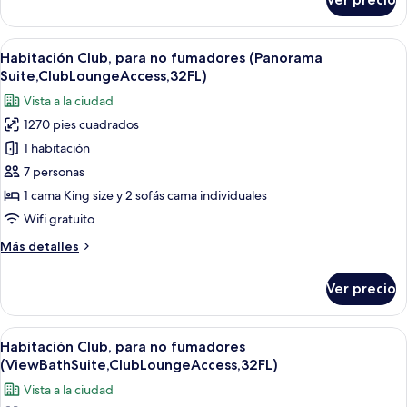
Habitación
familiar,
para
Abrir
Una sala de estar moderna con sofá, si
24
no
Habitación Club, para no fumadores (Panorama
todas
fumadores
Suite,ClubLoungeAccess,32FL)
(FamiliaSuiteB,ClubLoungeAccess,32FL)
las
Vista a la ciudad
fotos
1270 pies cuadrados
de
1 habitación
Habitación
Club,
7 personas
para
1 cama King size y 2 sofás cama individuales
no
Wifi gratuito
fumadores
Más
Más detalles
(Panorama
detalles
Suite,ClubLoungeAccess,32FL)
sobre
Ver precio
Habitación
Club,
para
Abrir
Habitación de hotel moderna con una c
19
no
Habitación Club, para no fumadores
todas
fumadores
(ViewBathSuite,ClubLoungeAccess,32FL)
(Panorama
las
Vista a la ciudad
Suite,ClubLoungeAccess,32FL)
fotos