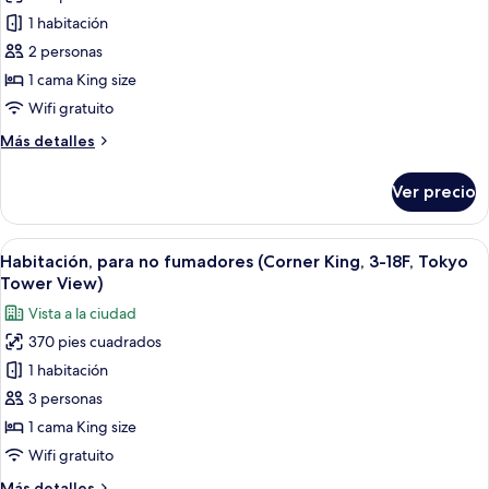
de
1 habitación
Habitación
Club,
2 personas
1
1 cama King size
cama
Wifi gratuito
King
Más
Más detalles
size,
detalles
para
sobre
Ver precio
Habitación
no
Club,
fumadores
1
Abrir
Habitación de hotel con una cama grand
(Access
8
cama
Habitación, para no fumadores (Corner King, 3-18F, Tokyo
todas
to
King
Tower View)
size,
las
Club
Vista a la ciudad
para
fotos
Lounge,
no
370 pies cuadrados
de
29-
fumadores
1 habitación
Habitación,
(Access
31F)
to
para
3 personas
Club
no
1 cama King size
Lounge,
fumadores
29-
Wifi gratuito
(Corner
31F)
Más
Más detalles