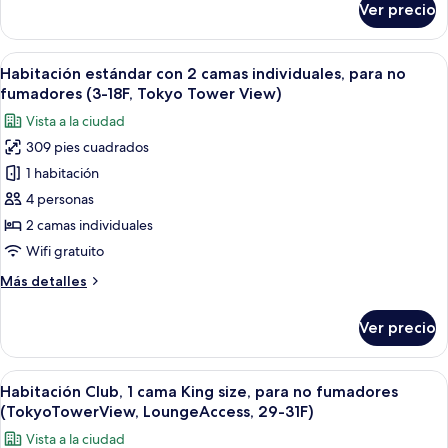
Ver precio
Habitación
28F,
panorámica,
Tokyo
para
Abrir
Habitación de hotel con dos camas, un e
Tower
7
no
Habitación estándar con 2 camas individuales, para no
todas
View)
fumadores
fumadores (3-18F, Tokyo Tower View)
(Twin,
las
Vista a la ciudad
19-
fotos
28F,
309 pies cuadrados
de
Tokyo
1 habitación
Habitación
Tower
View)
estándar
4 personas
con
2 camas individuales
2
Wifi gratuito
camas
Más
Más detalles
individuales,
detalles
para
sobre
Ver precio
Habitación
no
estándar
fumadores
con
Abrir
Una habitación de hotel moderna con u
(3-
37
2
Habitación Club, 1 cama King size, para no fumadores
todas
18F,
camas
(TokyoTowerView, LoungeAccess, 29-31F)
individuales,
las
Tokyo
Vista a la ciudad
para