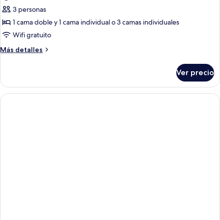
de
3 personas
Partial
1 cama doble y 1 cama individual o 3 camas individuales
Sea
Wifi gratuito
View
Más
Más detalles
Triple
detalles
Room
sobre
Ver precio
Partial
Sea
View
Triple
Room