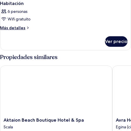
Habitación
6 personas
Wifi gratuito
Más
Más detalles
detalles
sobre
Ver precio
Habitación
Propiedades similares
Aktaion Beach Boutique Hotel & Spa
Avra Hot
Aktaion
Avra
Aktaion Beach Boutique Hotel & Spa
Avra H
Beach
Hotel
Scala
Egina (c
Boutique
Egina