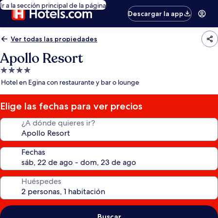
Ir a la sección principal de la página
Descargar la app
Ver todas las propiedades
Apollo Resort
Propiedad
de
Hotel en Egina con restaurante y bar o lounge
4.0
estrellas
Elige las fechas para ver precios
¿A dónde quieres ir?
Fechas
Huéspedes
Buscar