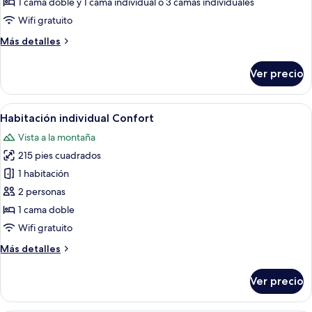
1 cama doble y 1 cama individual o 3 camas individuales
exclusiva
Wifi gratuito
Más
Más detalles
detalles
sobre
Ver precio
Habitación
triple
exclusiva
Abrir
Un dormitorio con cama, una mesita d
7
Habitación individual Confort
todas
Vista a la montaña
las
215 pies cuadrados
fotos
de
1 habitación
Habitación
2 personas
individual
1 cama doble
Confort
Wifi gratuito
Más
Más detalles
detalles
sobre
Ver precio
Habitación
individual
Confort