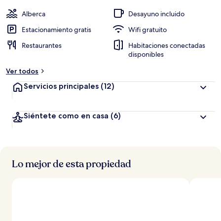
a
c
Alberca
Desayuno incluido
i
ó
Estacionamiento gratis
Wifi gratuito
n
Restaurantes
Habitaciones conectadas
disponibles
a
l
Ver todos
t
a
Servicios principales
(12)
d
e
Siéntete como en casa
(6)
l
o
s
Lo mejor de esta propiedad
v
i
a
j
e
r
o