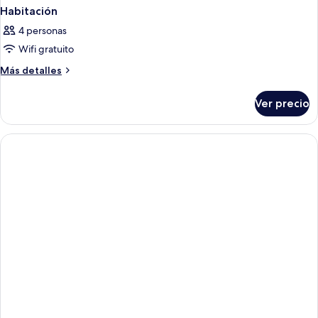
Habitación
4 personas
Wifi gratuito
Más
Más detalles
detalles
sobre
Ver precio
Habitación