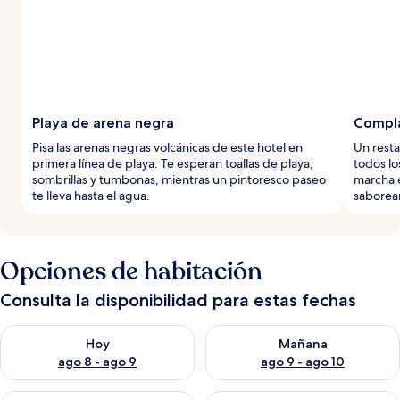
s
Playa de arena negra
Compla
Pisa las arenas negras volcánicas de este hotel en
Un resta
primera línea de playa. Te esperan toallas de playa,
todos lo
sombrillas y tumbonas, mientras un pintoresco paseo
marcha e
te lleva hasta el agua.
saborea
Opciones de habitación
Consulta la disponibilidad para estas fechas
Consulta la disponibilidad para hoy ago 8 - ago 9
Consulta la disponibilidad pa
Hoy
Mañana
ago 8 - ago 9
ago 9 - ago 10
Consulta la disponibilidad para este fin de semana ago 14 - ag
Consulta la disponibilidad pa