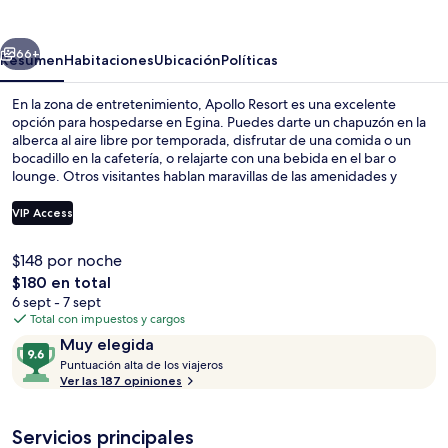
erior
Siguiente
66+
Resumen
Habitaciones
Ubicación
Políticas
En la zona de entretenimiento, Apollo Resort es una excelente
opción para hospedarse en Egina. Puedes darte un chapuzón en la
alberca al aire libre por temporada, disfrutar de una comida o un
bocadillo en la cafetería, o relajarte con una bebida en el bar o
lounge. Otros visitantes hablan maravillas de las amenidades y
características como el personal amable.
VIP Access
$148 por noche
Playa en los alrededores, playa de are
El
$180 en total
precio
6 sept - 7 sept
total
Total con impuestos y cargos
es
Opiniones
9.6
Muy elegida
de
P
de
Puntuación alta de los viajeros
$180
u
Ver las 187 opiniones
10,
n
Muy
t
elegida
Servicios principales
u