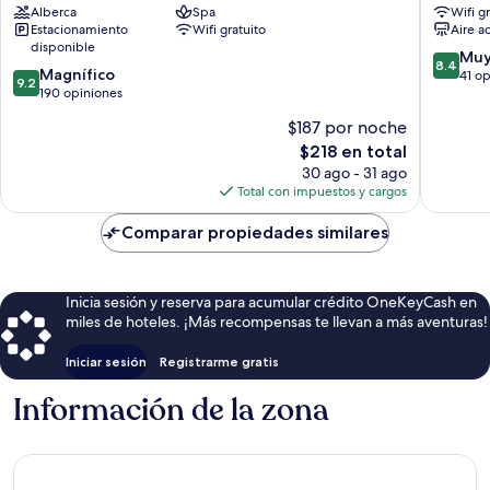
Alberca
Spa
Wifi g
Hotel
(ciudad)
Estacionamiento
Wifi gratuito
Aire a
&
disponible
Spa
8.4
Muy
8.4
9.2
Scala
Magnífico
de
41 o
9.2
de
190 opiniones
10,
10,
Muy
$187 por noche
Magnífico,
bueno,
El
$218 en total
190
41
precio
opiniones
30 ago - 31 ago
opinion
actual
Total con impuestos y cargos
es
de
Comparar propiedades similares
$218
Inicia sesión y reserva para acumular crédito OneKeyCash en
miles de hoteles. ¡Más recompensas te llevan a más aventuras!
Iniciar sesión
Registrarme gratis
Información de la zona