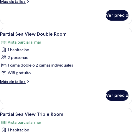
Más
Más detalles
detalles
sobre
Ver precio
Habitación
triple
Confort
Abrir
Habitación de hotel con cama doble, 
5
Partial Sea View Double Room
todas
Vista parcial al mar
las
1 habitación
fotos
de
2 personas
Partial
1 cama doble o 2 camas individuales
Sea
Wifi gratuito
View
Más
Más detalles
Double
detalles
Room
sobre
Ver precio
Partial
Sea
View
Abrir
Habitación de hotel con cama doble, 
6
Double
Partial Sea View Triple Room
todas
Room
Vista parcial al mar
las
1 habitación
fotos