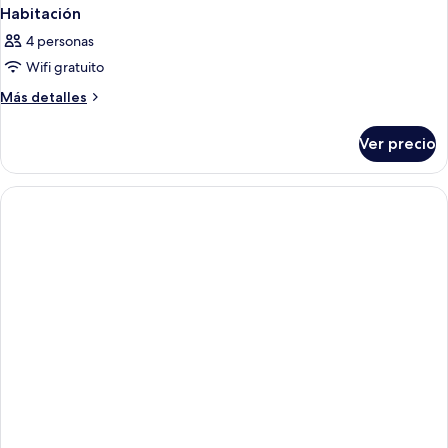
Habitación
4 personas
Wifi gratuito
Más
Más detalles
detalles
sobre
Ver precio
Habitación