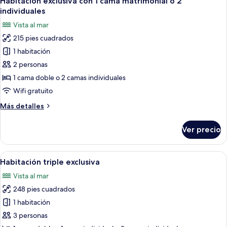
Habitación exclusiva con 1 cama matrimonial o 2
todas
cama
individuales
matrimonial
las
Vista al mar
o
fotos
2
215 pies cuadrados
de
individuales
1 habitación
Habitación
exclusiva
2 personas
con
1 cama doble o 2 camas individuales
1
Wifi gratuito
cama
Más
Más detalles
matrimonial
detalles
o
sobre
Ver precio
Habitación
2
exclusiva
individuales
con
Abrir
Un dormitorio con cama, una silla, una
7
1
Habitación triple exclusiva
todas
cama
Vista al mar
matrimonial
las
o
248 pies cuadrados
fotos
2
de
1 habitación
individuales
Habitación
3 personas
triple