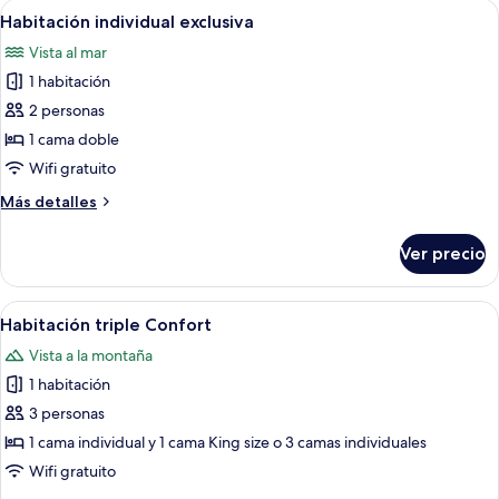
Abrir
Un balcón con sillas blancas y una pe
6
Habitación individual exclusiva
todas
Vista al mar
las
1 habitación
fotos
de
2 personas
Habitación
1 cama doble
individual
Wifi gratuito
exclusiva
Más
Más detalles
detalles
sobre
Ver precio
Habitación
individual
exclusiva
Abrir
Una habitación de hotel con una cama
5
Habitación triple Confort
todas
Vista a la montaña
las
1 habitación
fotos
de
3 personas
Habitación
1 cama individual y 1 cama King size o 3 camas individuales
triple
Wifi gratuito
Confort