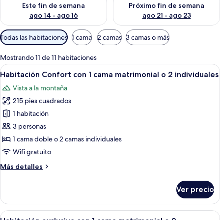
Este fin de semana
Próximo fin de semana
ago 14 - ago 16
ago 21 - ago 23
Filtros
Todas las habitaciones
1 cama
2 camas
3 camas o más
disponibles
para
Mostrando 11 de 11 habitaciones
las
Abrir
Un dormitorio con cama, una mesita d
6
Habitación Confort con 1 cama matrimonial o 2 individuales
habitaciones
todas
Vista a la montaña
las
215 pies cuadrados
fotos
de
1 habitación
Habitación
3 personas
Confort
1 cama doble o 2 camas individuales
con
Wifi gratuito
1
Más
Más detalles
cama
detalles
matrimonial
sobre
Ver precio
o
Habitación
Confort
2
con
Abrir
Habitación de hotel con cama, un peque
individuales
6
1