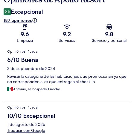
Excepcional
9.6
187 opiniones
9.6
9.2
9.8
Limpieza
Servicios
Servicio y personal
Opiniones
Opinión verificada
6/10 Buena
3 de septiembre de 2024
Revisar la categoría de las habitaciones que promocionan ya que
no corresponden a las que entregan al check in
Antonio, se hospedó 1 noche
Opinión verificada
10/10 Excepcional
1 de agosto de 2026
Traducir con Google