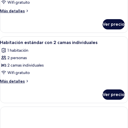
Habitación
Wifi gratuito
doble
Más
Más detalles
superior
detalles
sobre
Ver precio
Habitación
doble
superior
Abrir
Habitación de hotel con una cama grand
1
Habitación estándar con 2 camas individuales
todas
1 habitación
las
2 personas
fotos
de
2 camas individuales
Habitación
Wifi gratuito
estándar
Más
Más detalles
con
detalles
2
sobre
Ver precio
Habitación
camas
estándar
individuales
con
2
camas
individuales