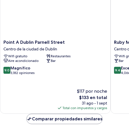
Point
Ruby
Point A Dublin Parnell Street
Ruby M
A
Molly
Centro de la ciudad de Dublín
Centro d
Dublin
Hotel
Wifi gratuito
Restaurantes
Wifi g
Parnell
Dublin
Aire acondicionado
Bar
Bar
Street
by
Centro
IHG
9.0
9.4
Magnífico
Exc
9.0
9.4
de
Centro
de
de
3,182 opiniones
4,06
la
de
10,
10,
ciudad
la
Magnífico,
Excepcio
de
ciudad
3,182
4,066
$117 por noche
Dublín
de
opiniones
opinion
El
$133 en total
Dublín
precio
31 ago - 1 sept
actual
Total con impuestos y cargos
es
de
Comparar propiedades similares
$133