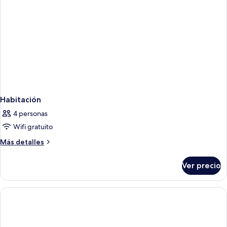
Habitación
4 personas
Wifi gratuito
Más
Más detalles
detalles
sobre
Ver precio
Habitación