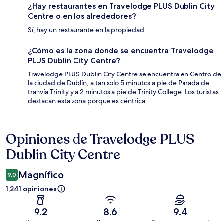
¿Hay restaurantes en Travelodge PLUS Dublin City
Centre o en los alrededores?
Sí, hay un restaurante en la propiedad.
¿Cómo es la zona donde se encuentra Travelodge
PLUS Dublin City Centre?
Travelodge PLUS Dublin City Centre se encuentra en Centro de
la ciudad de Dublín, a tan solo 5 minutos a pie de Parada de
tranvía Trinity y a 2 minutos a pie de Trinity College. Los turistas
destacan esta zona porque es céntrica.
Opiniones de Travelodge PLUS
Opiniones
Dublin City Centre
Magnífico
9.0
1,241 opiniones
9.2
8.6
9.4