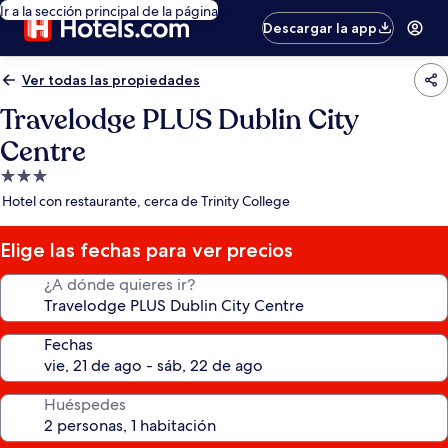
Ir a la sección principal de la página
Descargar la app
Ver todas las propiedades
Travelodge PLUS Dublin City
Centre
Propiedad
de
Hotel con restaurante, cerca de Trinity College
3.0
estrellas
Elige las fechas para ver precios
¿A dónde quieres ir?
Fechas
Huéspedes