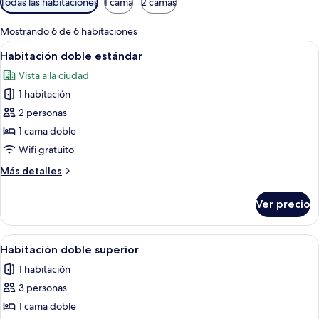
Todas las habitaciones
1 cama
2 camas
disponibles
para
Mostrando 6 de 6 habitaciones
las
Abrir
Habitación de hotel con cama, una sill
2
Habitación doble estándar
habitaciones
todas
Vista a la ciudad
las
1 habitación
fotos
de
2 personas
Habitación
1 cama doble
doble
Wifi gratuito
estándar
Más
Más detalles
detalles
sobre
Ver precio
Habitación
doble
estándar
Abrir
Habitación de hotel con cama, escritori
3
Habitación doble superior
todas
1 habitación
las
3 personas
fotos
de
1 cama doble