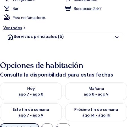
Bar
Recepción 24/7
Para no fumadores
Ver todos
Servicios principales
(5)
Opciones de habitación
Consulta la disponibilidad para estas fechas
Consulta la disponibilidad para hoy ago 7 - ago 8
Consulta la disponibilidad pa
Hoy
Mañana
ago 7 - ago 8
ago 8 - ago 9
Consulta la disponibilidad para este fin de semana ago 7 - ag
Consulta la disponibilidad par
Este fin de semana
Próximo fin de semana
ago 7 - ago 9
ago 14 - ago 16
Filtros