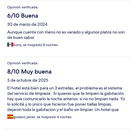
Opinión verificada
6/10 Buena
30 de marzo de 2024
Aunque cuenta con menú no es variado y algunos platos no son
de buen sabor
Sorry, se hospedó 8 noches
Opinión verificada
8/10 Muy buena
3 de octubre de 2025
El hotel está bien para un 3 estrellas, el problema es el sistema
del servicio de limpieza . Si quieres que te limpien la gabitación
hay que comunicarlo la noche anterior, si no no limpian nada. Yo
lo solicité y lo único que hicieron fue poner tiallas limpias,
dejaron toda la gabitacion y el baño sin limpiar. Un hotel que
cobra más de 200 euros por noche debe dar al menos servicios
gustavo javier, se hospedó 4 noches
básicos y no sólo dedicarse a cobrar. No deben olvidar que los
que vamos a un hotel, además de una cama contratamos unos
servicios mínimos como limpieza...