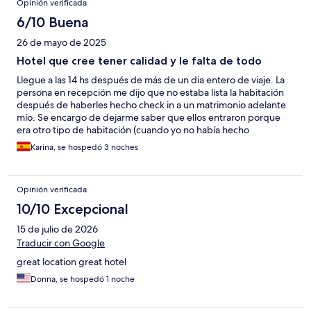
Opinión verificada
6/10 Buena
26 de mayo de 2025
Hotel que cree tener calidad y le falta de todo
Llegue a las 14 hs después de más de un dia entero de viaje. La
persona en recepción me dijo que no estaba lista la habitación
después de haberles hecho check in a un matrimonio adelante
mío. Se encargo de dejarme saber que ellos entraron porque
era otro tipo de habitación (cuando yo no había hecho
referencia a eso en ningún momento). Le dije: vuelvo a las 15 hs
Karina, se hospedó 3 noches
entonces... no, después, me dijo. Cómo después, si el check-in
es a las 15 es a las 15. "Después ", me lo repitió como 4 veces. Un
ordinario. Una vez que pude llegar para bañarme hacia la noche,
Opinión verificada
encuentro que no hay jabón en la ducha (con lo cansada que
estaba) Tuve que llamar repetidas veces para que vinieran y
10/10 Excepcional
hasta tuve que bajar . Cuando llegaron se habian equivocado de
15 de julio de 2026
jabón y tardaron otro rato largo para traer el correcto. Creo que
manejan más gente de lo que pueden acaparar.
Traducir con Google
great location great hotel
Donna, se hospedó 1 noche