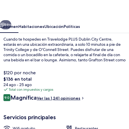
PLUS
Dublin
City
erior
Siguiente
Centre
59+
Resumen
Habitaciones
Ubicación
Políticas
Cuando te hospedes en Travelodge PLUS Dublin City Centre,
estarás en una ubicación extraordinaria, a solo 10 minutos a pie de
Trinity College y de O'Connell Street. Puedes disfrutar de una
comida o un bocadillo en la cafetería, o relajarte al final de día con
una bebida en el bar o lounge. Asimismo, tanto Grafton Street como
Centro de Convenciones de Dublín están a 15 minutos a pie. Otros
visitantes hablan maravillas de las amenidades y características como
$120 por noche
el personal amable y la ubicación céntrica. La propiedad está a una
El
$136 en total
corta distancia a pie de algunas opciones de transporte público:
precio
24 ago - 25 ago
Parada de tranvía Trinity está a 5 minutos y Parada del tranvía
Restaurante
total
Total con impuestos y cargos
Westmoreland está a 6 minutos.
es
Opiniones
Magnífica
9.0
Ver las 1,241 opiniones
de
9.0 de 10,
$136
Servicios principales
Wifi gratuito
Restaurantes