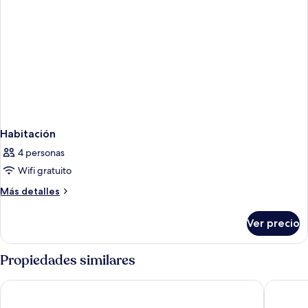
Habitación
4 personas
Wifi gratuito
Más
Más detalles
detalles
sobre
Ver precio
Habitación
Propiedades similares
Point A Dublin Parnell Street
Ruby Mol