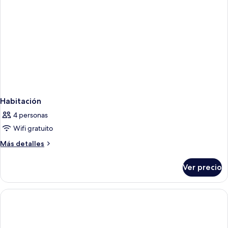
Habitación
4 personas
Wifi gratuito
Más
Más detalles
detalles
sobre
Ver precio
Habitación