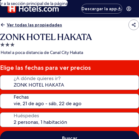
Ir a la sección principal de la página
Descargar la app
Ver todas las propiedades
ZONK HOTEL HAKATA
Propiedad
de
Hotel a poca distancia de Canal City Hakata
3.0
estrellas
Elige las fechas para ver precios
¿A dónde quieres ir?
Fechas
Huéspedes
Buscar