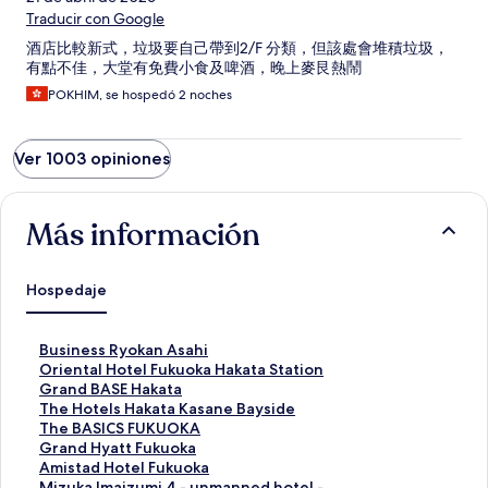
Traducir con Google
酒店比較新式，垃圾要自己帶到2/F 分類，但該處會堆積垃圾，
有點不佳，大堂有免費小食及啤酒，晚上麥艮熱鬧
POKHIM, se hospedó 2 noches
Ver 1003 opiniones
Más información
Hospedaje
E
Business Ryokan Asahi
n
E
Oriental Hotel Fukuoka Hakata Station
l
n
E
Grand BASE Hakata
a
l
n
E
The Hotels Hakata Kasane Bayside
c
a
l
n
E
The BASICS FUKUOKA
e
c
a
l
n
E
Grand Hyatt Fukuoka
p
e
c
a
l
n
E
Amistad Hotel Fukuoka
a
p
e
c
a
l
n
E
Mizuka Imaizumi 4 - unmanned hotel -