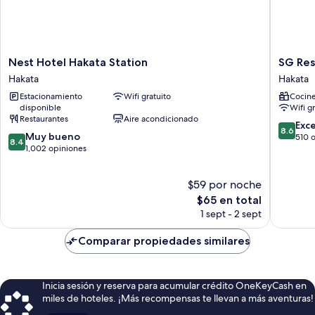
Nest
SG
Nest Hotel Hakata Station
SG Res
Hotel
Residen
Hakata
Hakata
Hakata
Inn
Estacionamiento
Wifi gratuito
Cocine
Station
Hakata
disponible
Wifi g
Hakata
Hakata
Restaurantes
Aire acondicionado
8.6
Exc
8.6
8.4
Muy bueno
de
510 
8.4
de
1,002 opiniones
10,
10,
Excelent
Muy
510
$59 por noche
bueno,
opinion
1,002
El
$65 en total
opiniones
precio
1 sept - 2 sept
actual
es
Comparar propiedades similares
de
$65
Inicia sesión y reserva para acumular crédito OneKeyCash en
miles de hoteles. ¡Más recompensas te llevan a más aventuras!