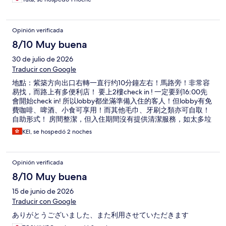
Opinión verificada
8/10 Muy buena
30 de julio de 2026
Traducir con Google
地點：紫築方向出口右轉一直行约10分鐘左右！馬路旁！非常容
易找，而路上有多便利店！ 要上2樓check in ! 一定要到16:00先
會開始check in! 所以lobby都坐滿準備入住的客人！但lobby有免
費咖啡、啤酒、小食可享用！而其他毛巾、牙刷之類亦可自取！
自助形式！ 房間整潔，但入住期間沒有提供清潔服務，如太多垃
圾要自行到2樓丟掉，這有點不方便，而且入住時間長一點，房間
KEI, se hospedó 2 noches
地板難免積麈！建議洒店可兩三天提供一次簡單清潔，如吸麈及
更换垃圾桶等！ 本人分開兩次booking,合共住了5晚，整體而言
是滿意的
Opinión verificada
8/10 Muy buena
15 de junio de 2026
Traducir con Google
ありがとうございました、また利用させていただきます