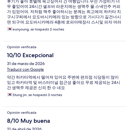
후기가 좋아 호텔에 묵고싶어서 간 여행입니다.우선 가성비가 너
무 좋았어여.24시간 셀프바 라운지에는 생맥주 물 스낵안주 커피
가 있었어여. 저처럼 맥주 좋아하시는 분께는 최고에여.하카타 치
구시구찌에서 요도바시카메라 있는 방향으로 가시다가 길건너시
면 되구여.요도바시카메라 4층에 로피아매장서 스시및 피자 여러
현지 음식들 있어여.거기서 장보셔서 호텔가서 드심 좋을듯여.호
eunyoung, se hospedó 2 noches
텔방 냉장고에도 14캔의 술들이 있는데 제가 처음보는 술도 있어
서 좋았어여.
Opinión verificada
10/10 Excepcional
31 de marzo de 2026
Traducir con Google
약간 하카타역에서 떨어져 있어요 주변에 편의점 식당등이 많이
있고 하카타역 및 버스터미널 접근성 좋아요 무료 제공되는 24시
간 생맥주 제공은 신의 한 수 네요
Stung jin, se hospedó 3 noches
Opinión verificada
8/10 Muy buena
21 de abril de 2026