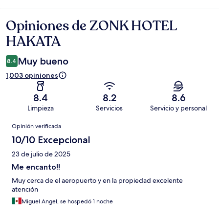
Opiniones de ZONK HOTEL
Opiniones
HAKATA
Muy bueno
8.4
1,003 opiniones
8.4
8.2
8.6
Limpieza
Servicios
Servicio y personal
Opiniones
Opinión verificada
10/10 Excepcional
23 de julio de 2025
Me encanto!!
Muy cerca de el aeropuerto y en la propiedad excelente
atención
Miguel Angel, se hospedó 1 noche