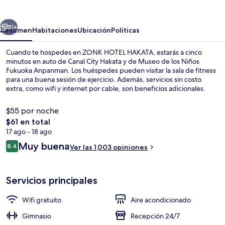
HAKATA
erior
Siguiente
51+
Resumen
Habitaciones
Ubicación
Políticas
Cuando te hospedes en ZONK HOTEL HAKATA, estarás a cinco
minutos en auto de Canal City Hakata y de Museo de los Niños
Fukuoka Anpanman. Los huéspedes pueden visitar la sala de fitness
para una buena sesión de ejercicio. Además, servicios sin costo
extra, como wifi y internet por cable, son beneficios adicionales.
Asimismo, tanto Centro comercial subterráneo de Tenjin como
Centro de convenciones Marine Messe Fukuoka están a solo cinco
$55 por noche
minutos en auto. Otros visitantes hablan muy bien de las
El
$61 en total
amenidades y características como el personal amable. Hay
precio
17 ago - 18 ago
opciones de transporte público muy cerca: Estación de metro de
Terraza o patio
total
Gion está a apenas 14 minutos a pie.
Opiniones
Muy buena
8.4
Ver las 1,003 opiniones
es
8.4 de 10,
de
$61
Servicios principales
Wifi gratuito
Aire acondicionado
Gimnasio
Recepción 24/7