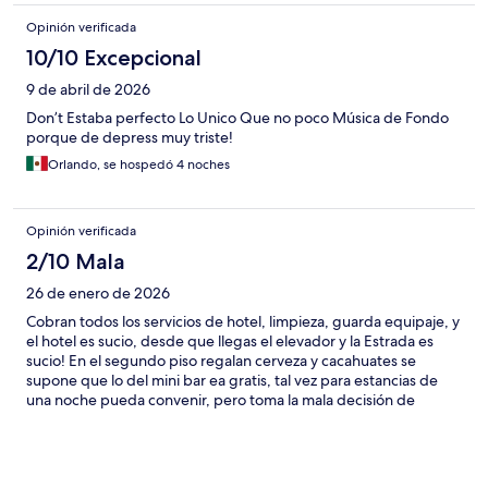
Opinión verificada
10/10 Excepcional
9 de abril de 2026
Don’t Estaba perfecto Lo Unico Que no poco Música de Fondo
porque de depress muy triste!
Orlando, se hospedó 4 noches
Opinión verificada
2/10 Mala
26 de enero de 2026
Cobran todos los servicios de hotel, limpieza, guarda equipaje, y
el hotel es sucio, desde que llegas el elevador y la Estrada es
sucio! En el segundo piso regalan cerveza y cacahuates se
supone que lo del mini bar ea gratis, tal vez para estancias de
una noche pueda convenir, pero toma la mala decisión de
quedarme 6 noches con ellos, no limpiaron ningún día y cuando
pregunté me dijeron que costaba extra, pero que había cerveza
y podía tomar toallas! Llegué media hora antes del check in, y
me dijeron que cobraban el early check in y cobraban por