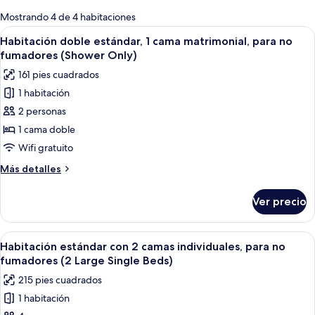
para
Mostrando 4 de 4 habitaciones
las
Abrir
Una habitación de hotel con cama, me
13
Habitación doble estándar, 1 cama matrimonial, para no
habitaciones
todas
fumadores (Shower Only)
las
161 pies cuadrados
fotos
1 habitación
de
2 personas
Habitación
doble
1 cama doble
estándar,
Wifi gratuito
1
Más
Más detalles
cama
detalles
matrimonial,
sobre
Ver precio
Habitación
para
doble
no
estándar,
Abrir
Habitación de hotel con piso de mader
fumadores
11
1
Habitación estándar con 2 camas individuales, para no
todas
cama
(Shower
fumadores (2 Large Single Beds)
matrimonial,
las
Only)
215 pies cuadrados
para
fotos
no
1 habitación
de
fumadores