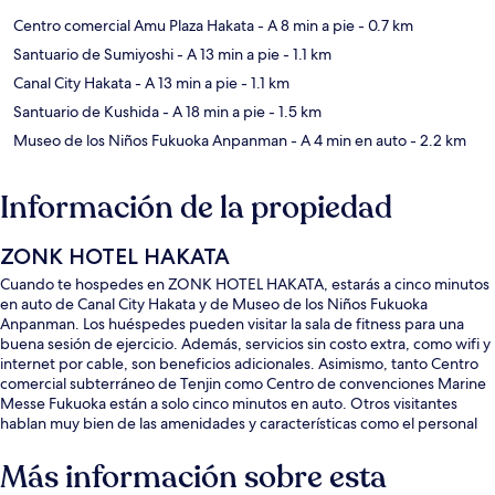
Centro comercial Amu Plaza Hakata
- A 8 min a pie
- 0.7 km
Santuario de Sumiyoshi
- A 13 min a pie
- 1.1 km
Canal City Hakata
- A 13 min a pie
- 1.1 km
Santuario de Kushida
- A 18 min a pie
- 1.5 km
Museo de los Niños Fukuoka Anpanman
- A 4 min en auto
- 2.2 km
Información de la propiedad
ZONK HOTEL HAKATA
Cuando te hospedes en ZONK HOTEL HAKATA, estarás a cinco minutos
en auto de Canal City Hakata y de Museo de los Niños Fukuoka
Anpanman. Los huéspedes pueden visitar la sala de fitness para una
buena sesión de ejercicio. Además, servicios sin costo extra, como wifi y
internet por cable, son beneficios adicionales. Asimismo, tanto Centro
comercial subterráneo de Tenjin como Centro de convenciones Marine
Messe Fukuoka están a solo cinco minutos en auto. Otros visitantes
hablan muy bien de las amenidades y características como el personal
amable. Hay opciones de transporte público muy cerca: Estación de
metro de Gion está a apenas 14 minutos a pie.
Más información sobre esta