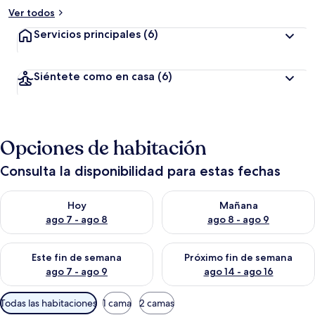
Ver todos
Servicios principales
(6)
Siéntete como en casa
(6)
Opciones de habitación
Consulta la disponibilidad para estas fechas
Consulta la disponibilidad para hoy ago 7 - ago 8
Consulta la disponibilidad pa
Hoy
Mañana
ago 7 - ago 8
ago 8 - ago 9
Consulta la disponibilidad para este fin de semana ago 7 - ag
Consulta la disponibilidad par
Este fin de semana
Próximo fin de semana
ago 7 - ago 9
ago 14 - ago 16
Filtros
Todas las habitaciones
1 cama
2 camas
disponibles