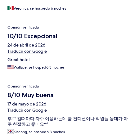
guardar las maletas!! Pero había cerveza gratis!! Yo no tomo
cerveza y para mí no tuvo ventajas! Las habitaciones con
Veronica, se hospedó 6 noches
chiquitas y obvio sucias! No lo recomiendo para estancias de
más de una noche! Deberían indicar que en los cobros extra
están los servicios básicos de hotel, pero hay cerveza gratis!
Opinión verificada
10/10 Excepcional
24 de abril de 2026
Traducir con Google
Great hotel.
Wallace, se hospedó 3 noches
Opinión verificada
8/10 Muy buena
17 de mayo de 2026
Traducir con Google
후쿠 갈때마다 자주 이용하는데 룸 컨디션이나 직원들 응대가 아
주 친절하고 좋네요^^
Kiseong, se hospedó 3 noches