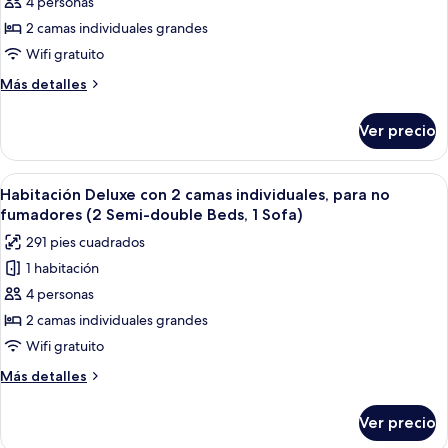
4 personas
Habitación
(Shower
Only)
estándar
2 camas individuales grandes
con
Wifi gratuito
2
Más
Más detalles
camas
detalles
individuales,
sobre
Ver precio
Habitación
para
estándar
no
con
Abrir
Habitación de hotel con cama, mesita d
fumadores
11
2
Habitación Deluxe con 2 camas individuales, para no
todas
camas
(2
fumadores (2 Semi-double Beds, 1 Sofa)
individuales,
las
Large
291 pies cuadrados
para
fotos
Single
no
1 habitación
de
Beds)
fumadores
4 personas
Habitación
(2
Large
Deluxe
2 camas individuales grandes
Single
con
Wifi gratuito
Beds)
2
Más
Más detalles
camas
detalles
individuales,
sobre
Ver precio
Habitación
para
Deluxe