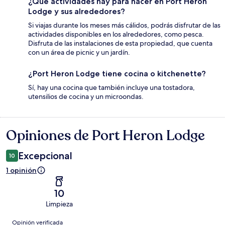
¿Qué actividades hay para hacer en Port Heron
Lodge y sus alrededores?
Si viajas durante los meses más cálidos, podrás disfrutar de las
actividades disponibles en los alrededores, como pesca.
Disfruta de las instalaciones de esta propiedad, que cuenta
con un área de picnic y un jardín.
¿Port Heron Lodge tiene cocina o kitchenette?
Sí, hay una cocina que también incluye una tostadora,
utensilios de cocina y un microondas.
Opiniones de Port Heron Lodge
Opiniones
Excepcional
10
1 opinión
10
Limpieza
Opiniones
Opinión verificada