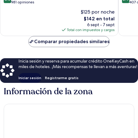
de
de
981 opiniones
407 
10,
10,
$125 por noche
Excelente,
Muy
El
$142 en total
981
bueno,
precio
opiniones
407
6 sept - 7 sept
actual
opinion
Total con impuestos y cargos
es
de
Comparar propiedades similares
$142
Inicia sesión y reserva para acumular crédito OneKeyCash en
miles de hoteles. ¡Más recompensas te llevan a más aventuras!
Iniciar sesión
Registrarme gratis
Información de la zona