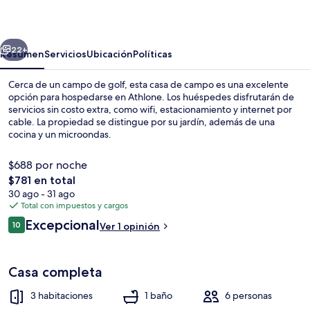
Lodge
erior
Siguiente
22+
Resumen
Servicios
Ubicación
Políticas
Cerca de un campo de golf, esta casa de campo es una excelente
opción para hospedarse en Athlone. Los huéspedes disfrutarán de
servicios sin costo extra, como wifi, estacionamiento y internet por
cable. La propiedad se distingue por su jardín, además de una
cocina y un microondas.
$688 por noche
El
$781 en total
precio
30 ago - 31 ago
Interior
total
Total con impuestos y cargos
es
Opiniones
Excepcional
10
Ver 1 opinión
de
10 de 10,
$781
Casa completa
3 habitaciones
1 baño
6 personas