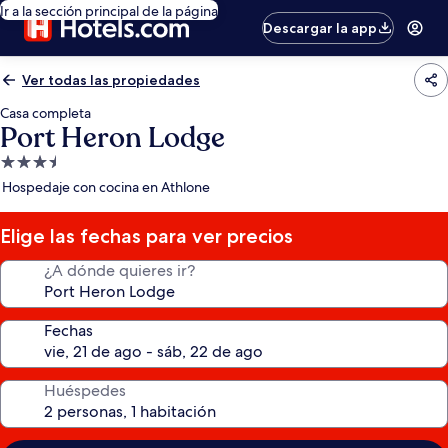
Ir a la sección principal de la página
Descargar la app
Ver todas las propiedades
Casa completa
Port Heron Lodge
Propiedad
de
Hospedaje con cocina en Athlone
3.5
estrellas
Elige las fechas para ver precios
¿A dónde quieres ir?
Fechas
Huéspedes