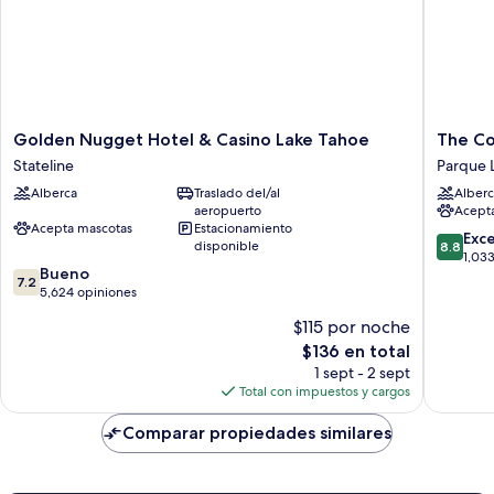
Golden
The
Golden Nugget Hotel & Casino Lake Tahoe
The C
Nugget
Coachm
Stateline
Parque 
Hotel
Hotel
Alberca
Traslado del/al
Alberc
&
Parque
aeropuerto
Acept
Casino
Lakesid
Acepta mascotas
Estacionamiento
Lake
8.8
Exc
disponible
8.8
Tahoe
de
1,03
7.2
Bueno
Stateline
10,
7.2
de
5,624 opiniones
Excelent
10,
1,033
$115 por noche
Bueno,
opinion
El
$136 en total
5,624
precio
opiniones
1 sept - 2 sept
actual
Total con impuestos y cargos
es
de
Comparar propiedades similares
$136