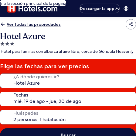
Ir a la sección principal de la página
Descargar la app
Ver todas las propiedades
Hotel Azure
Propiedad
de
Hotel para familias con alberca al aire libre, cerca de Góndola Heavenly
3.0
estrellas
Elige las fechas para ver precios
¿A dónde quieres ir?
Fechas
Huéspedes
Buscar