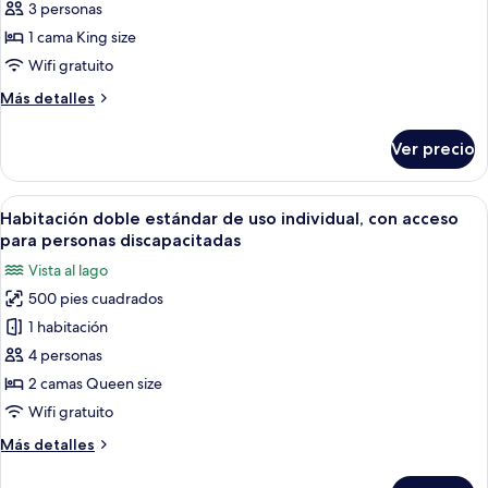
estándar,
3 personas
1
1 cama King size
cama
Wifi gratuito
King
Más
Más detalles
size,
detalles
con
sobre
Ver precio
Habitación
acceso
estándar,
para
1
Abrir
Una habitación de hotel con dos cama
personas
6
cama
Habitación doble estándar de uso individual, con acceso
todas
discapacitadas
King
para personas discapacitadas
size,
las
Vista al lago
con
fotos
acceso
500 pies cuadrados
de
para
1 habitación
Habitación
personas
discapacitadas
doble
4 personas
estándar
2 camas Queen size
de
Wifi gratuito
uso
Más
Más detalles
individual,
detalles
con
sobre