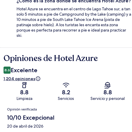
¿Cómo es la zona donde se encuentra Hotel Azure?
Hotel Azure se encuentra en el centro de Lago Tahoe sur, a tan
solo 5 minutos a pie de Campground by the Lake (camping) y a
10 minutos a pie de South Lake Tahoe Ice Arena (pista de
patinaje sobre hielo). A los turistas les encanta esta zona
porque es perfecta para recorrer a pie e ideal para practicar
ski.
Opiniones de Hotel Azure
Opiniones
Excelente
8.6
1,204 opiniones
8.8
8.2
8.8
Limpieza
Servicios
Servicio y personal
Opiniones
Opinión verificada
10/10 Excepcional
20 de abril de 2026