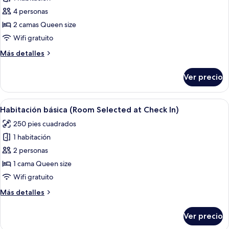
fotos
de
4 personas
Habitación
2 camas Queen size
Deluxe,
Wifi gratuito
2
Más
Más detalles
camas
detalles
Queen
sobre
Ver precio
Habitación
size
Deluxe,
2
Abrir
Cortinas blackout, tabla de planchar c
4
camas
Habitación básica (Room Selected at Check In)
todas
Queen
250 pies cuadrados
size
las
1 habitación
fotos
de
2 personas
Habitación
1 cama Queen size
básica
Wifi gratuito
(Room
Más
Más detalles
Selected
detalles
at
sobre
Ver precio
Habitación
Check
básica