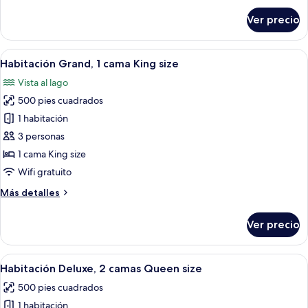
size,
sobre
Ver precio
vista
Habitación
estándar,
al
2
Abrir
Habitación de hotel moderna con una c
lago
6
camas
Habitación Grand, 1 cama King size
todas
Queen
Vista al lago
size,
las
vista
500 pies cuadrados
fotos
al
de
1 habitación
lago
Habitación
3 personas
Grand,
1 cama King size
1
Wifi gratuito
cama
Más
Más detalles
King
detalles
size
sobre
Ver precio
Habitación
Grand,
1
Abrir
Una habitación de hotel con dos cama
4
cama
Habitación Deluxe, 2 camas Queen size
todas
King
500 pies cuadrados
size
las
1 habitación