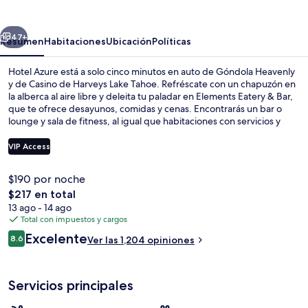
erior
Siguiente
47+
Resumen
Habitaciones
Ubicación
Políticas
Hotel Azure está a solo cinco minutos en auto de Góndola Heavenly
y de Casino de Harveys Lake Tahoe. Refréscate con un chapuzón en
la alberca al aire libre y deleita tu paladar en Elements Eatery & Bar,
que te ofrece desayunos, comidas y cenas. Encontrarás un bar o
lounge y sala de fitness, al igual que habitaciones con servicios y
amenidades convenientes, como refrigerador y microondas. El
personal amable y la ubicación reciben muy buenas calificaciones de
VIP Access
otros visitantes.
$190 por noche
Lobby
El
$217 en total
precio
13 ago - 14 ago
total
Total con impuestos y cargos
es
Opiniones
Excelente
8.6
Ver las 1,204 opiniones
de
8.6 de 10,
$217
Servicios principales