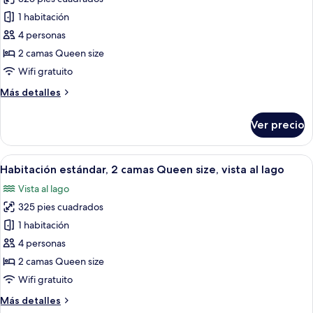
size
las
1 habitación
fotos
de
4 personas
Habitación
2 camas Queen size
estándar,
Wifi gratuito
2
Más
Más detalles
camas
detalles
Queen
sobre
Ver precio
Habitación
size
estándar,
2
Abrir
Habitación de hotel con dos camas, un
6
camas
Habitación estándar, 2 camas Queen size, vista al lago
todas
Queen
Vista al lago
size
las
325 pies cuadrados
fotos
de
1 habitación
Habitación
4 personas
estándar,
2 camas Queen size
2
Wifi gratuito
camas
Más
Más detalles
Queen
detalles