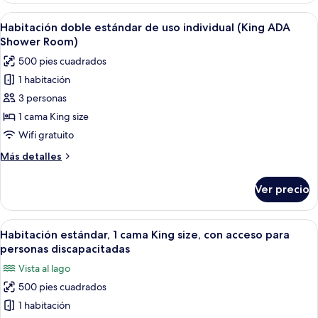
In)
(Room
Abrir
Cortinas blackout, tabla de planchar c
4
Selected
Habitación doble estándar de uso individual (King ADA
todas
at
Shower Room)
Check
las
500 pies cuadrados
In)
fotos
1 habitación
de
3 personas
Habitación
doble
1 cama King size
estándar
Wifi gratuito
de
Más
Más detalles
uso
detalles
individual
sobre
Ver precio
Habitación
(King
doble
ADA
estándar
Abrir
Cortinas blackout, tabla de planchar c
Shower
6
de
Habitación estándar, 1 cama King size, con acceso para
todas
uso
Room)
personas discapacitadas
individual
las
Vista al lago
(King
fotos
ADA
500 pies cuadrados
de
Shower
1 habitación
Habitación
Room)