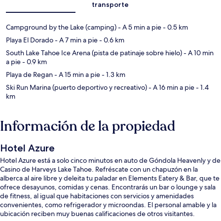
transporte
Campground by the Lake (camping)
- A 5 min a pie
- 0.5 km
Playa El Dorado
- A 7 min a pie
- 0.6 km
South Lake Tahoe Ice Arena (pista de patinaje sobre hielo)
- A 10 min
a pie
- 0.9 km
Playa de Regan
- A 15 min a pie
- 1.3 km
Ski Run Marina (puerto deportivo y recreativo)
- A 16 min a pie
- 1.4
km
Información de la propiedad
Hotel Azure
Hotel Azure está a solo cinco minutos en auto de Góndola Heavenly y de
Casino de Harveys Lake Tahoe. Refréscate con un chapuzón en la
alberca al aire libre y deleita tu paladar en Elements Eatery & Bar, que te
ofrece desayunos, comidas y cenas. Encontrarás un bar o lounge y sala
de fitness, al igual que habitaciones con servicios y amenidades
convenientes, como refrigerador y microondas. El personal amable y la
ubicación reciben muy buenas calificaciones de otros visitantes.