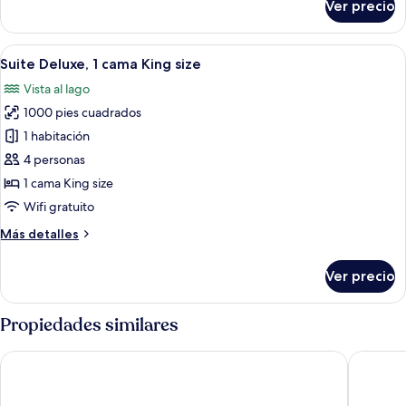
Ver precio
Habitación
acceso
doble
para
estándar
Abrir
Una habitación de hotel moderna con 
personas
6
de
Suite Deluxe, 1 cama King size
todas
discapacitadas
uso
Vista al lago
individual,
las
con
1000 pies cuadrados
fotos
acceso
de
1 habitación
para
Suite
personas
4 personas
discapacitadas
Deluxe,
1 cama King size
1
Wifi gratuito
cama
Más
Más detalles
King
detalles
size
sobre
Ver precio
Suite
Deluxe,
1
Propiedades similares
cama
King
Golden Nugget Hotel & Casino Lake Tahoe
The Coa
size