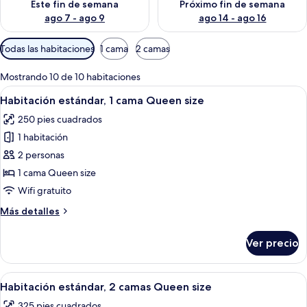
Este fin de semana
Próximo fin de semana
ago 7 - ago 9
ago 14 - ago 16
Filtros
Todas las habitaciones
1 cama
2 camas
disponibles
para
Mostrando 10 de 10 habitaciones
las
Abrir
Habitación de hotel con una cama gran
4
Habitación estándar, 1 cama Queen size
habitaciones
todas
250 pies cuadrados
las
1 habitación
fotos
de
2 personas
Habitación
1 cama Queen size
estándar,
Wifi gratuito
1
Más
Más detalles
cama
detalles
Queen
sobre
Ver precio
Habitación
size
estándar,
1
Abrir
Una habitación de hotel con dos cama
4
cama
Habitación estándar, 2 camas Queen size
todas
Queen
325 pies cuadrados